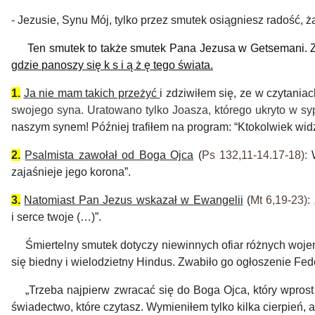
- Jezusie, Synu Mój, tylko przez smutek osiągniesz radość, 
Ten smutek to
także smutek Pana Jezusa w
Getsemani.
gdzie
panoszy się k
s i ą ż ę
tego świata.
1.
J
a n
ie mam
t
akich przeżyć
i
z
dziwiłem się,
ze
w czytania
c
swojego syna.
Uratowano tylko Joasza, którego ukryto w s
naszym synem! P
óźniej
trafi
łem
na program
:
“
K
tokolwiek widz
2.
Psalmista zawołał od Boga Ojca
(
Ps 132,11-14.17-18
):
zajaśnieje jego korona”.
3.
Natomiast Pan Jezus wskazał w Ewangelii
(
Mt 6,19-23
): 
i serce twoje (…)”.
Śmiertelny smutek
dotyczy
niewinnych
ofiar różnych woje
się
biedny i wielodzietny Hindus. Zwabiło go ogłoszenie Fede
„
Trzeba najpierw zwr
acać się do Boga Ojca, który wprost
świadectwo,
które czytasz.
Wymieniłem tylko
kilka cierpień, a