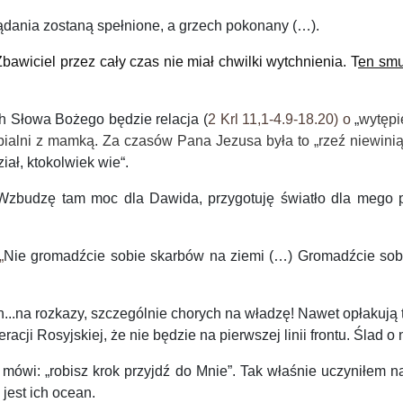
żądania zostaną spełnione, a grzech pokonany (…).
Zbawiciel
przez cały czas n
ie miał chwilki wytchnienia. T
en sm
h Słowa Bożego
będzie
r
elacj
a
(
2 Krl 11,1-4.9-18.20
) o
„
wytępi
ypialni z mamką.
Za czasów Pana Jezusa była to „rzeź niewinią
iał, ktokolwiek wie“.
Wzbudzę tam moc dla Dawida, przygotuję światło dla mego p
„
Nie gromadźcie sobie skarbów na ziemi (…) Gromadźcie sobie
n...na rozkazy,
szczególnie chorych na władzę
!
Nawet opłakują 
racji Rosyjskiej, że nie będzie
na pierwszej linii frontu. Ślad o
 mówi: „robisz krok przyjdź do Mnie”. Tak
właśnie uczyniłem n
 jest ich
ocean.