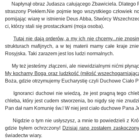
Napłynął obraz Judasza całującego Zbawiciela. Dlatego
straszony Piekłem.
Nie pojmie tego wszystkiego człowiek nor
pomijając wiarę w istnienie Deus Abba, Stwórcy Wszechrze
ci, którzy stali się prostaczkami (moja osoba).
Tutaj nie dają orderów, a my ich nie chcemy...nie znosi
strukturach mafijnych, a w tej materii mamy całe kraje 
Rosyjska.
Taki zarazem jest los ludzi normalnych.
My też jesteśmy złączeni, ale niewidzialnymi nićmi płynący
My kochamy Boga oraz ludzkość (miłość wszechogarniająca)
Boża, gdzie otrzymujemy Eucharystię czyli Duchowe Ciało P
Ignoranci duchowi nie wiedzą, że jest pragną tego chleb
chleba, który jest cudem stworzenia, bo nigdy się nie znudz
Pan dał nam Komunię św.! W niej jest ciało duchowe Pana J
Nigdzie o tym nie usłyszysz, a mnie to powiedzieli z Kró
gdzie byłem ochrzczony!
Dzisiaj rano zostałem zaskoczony
świadectw wiary.