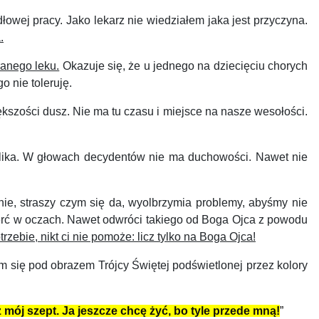
dłowej pracy.
J
ako lekarz nie wiedziałem jaka jest przyczyna.
.
ranego leku.
Okazuje się, że u jednego na dziecięciu chorych
o nie toleruję.
kszości dusz.
Nie ma tu czasu
i
miejsce na nasze wesołości.
lika
. W głowach decydentów nie ma duchowości.
Nawet nie
e, straszy czym się da, wyolbrzymia problemy, abyśmy nie
erć
w oczach. Nawet
o
dwróci takiego od Boga Ojca z powodu
trzebie, nikt ci nie pomoże:
l
icz t
ylko na Boga Ojca!
się pod obrazem Trójcy Świętej podświetlonej przez kolory
 mój szept. Ja jeszcze chcę żyć, bo tyle przede mną!
”