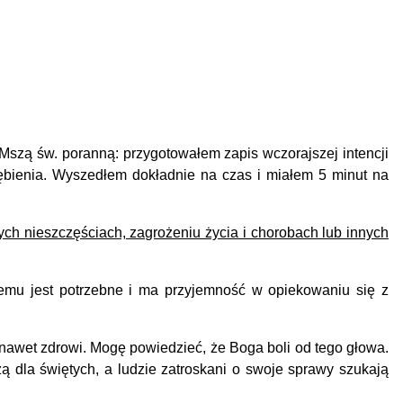
Mszą św. poranną: przygotowałem zapis wczorajszej intencji
bienia. Wyszedłem dokładnie na czas i miałem 5 minut na
h nieszczęściach, zagrożeniu życia i chorobach lub innych
mu jest potrzebne i ma przyjemność w opiekowaniu się z
, nawet zdrowi. Mogę powiedzieć, że Boga boli od tego głowa.
zą dla świętych, a ludzie zatroskani o swoje sprawy szukają