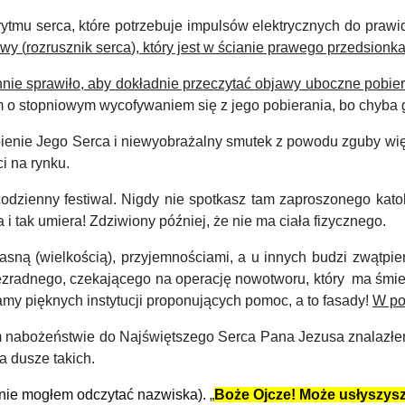
rytmu serca,
które
potrzebuje impulsów
elektrycznych
do prawi
owy
(
rozrusznik serca
)
,
który jest
w ścianie prawego przedsionka
hnie sprawiło, aby dokładnie przeczytać objawy uboczne pobie
em o stopniowym wycofywaniem się z
jego pobierania
,
bo chyba g
pienie Jego Serca i niewyobrażalny smutek z powodu zguby wię
i na rynku.
codzienny
festiwal. Nigdy nie spotkasz
tam z
aproszonego
kato
ia i tak umiera! Zdziwiony
później
, że
nie ma ciała
fizycznego.
ą (wielkością), przyjemnościami, a u innych budzi zwątpieni
ezradnego, c
zekaj
ącego
na operację nowotworu,
który
ma
śmi
am
y
pięknych instytucji
proponując
ych
pomoc, a to
fasady
!
W
po
nabożeństwie do Najświętszego Serca Pana Jezusa znalazłem 
a dusze takich.
nie mog
łem
odczytać nazwiska).
„
Boże Ojcze!
Może
u
słyszysz