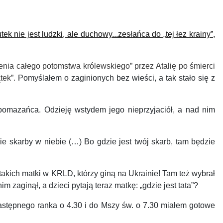
utek
nie jest
ludzki, ale duchowy...zesłańca do „
tej łez krainy”,
enia całego potomstwa królewskiego”
przez Atalię po śmierci
tek”.
Pomyślałem o zaginionych bez wieści,
a tak stało się z
omazańca. Odzieję wstydem jego nieprzyjaciół, a nad nim
 skarby w niebie (…) Bo gdzie jest twój skarb, tam będzie
takich matki w KRLD,
którzy giną na Ukrainie! Tam też wybrał
 nim zaginął, a dzieci pyta
ją teraz
matkę: „gdzie jest tata”?
astępnego ranka o 4.30 i do Mszy św. o 7.30 miałem gotowe