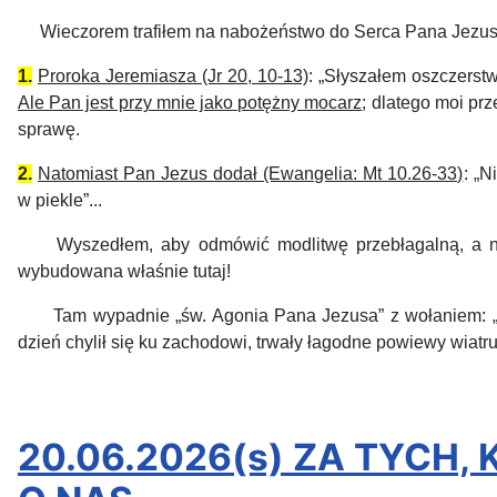
Wieczorem trafiłem na nabożeństwo do Serca Pana Jezusa 
1.
Proroka Jeremiasza (Jr 20, 10-13)
: „
Słyszałem oszczerstw
Ale Pan jest przy mnie jako potężny mocarz
; dlatego moi pr
sprawę.
2.
Natomiast Pan Jezus dodał (Ewangelia: Mt 10.26-33)
: „
Ni
w piekle”...
Wyszedłem, aby odmówić
modlitw
ę
przebłagaln
ą, a 
wybudowana właśnie tutaj!
Tam wypadnie „św. Agonia Pana Jezusa”
z wołaniem: 
dzień ch
ylił się
ku zachodowi,
trwały łagodne powiewy
wiatr
APe
20.06.2026(s) ZA TYCH,