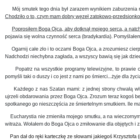
Mój smutek tego dnia
był zarazem
wynik
iem
zaburzenia 
Chodzi
ł
o o to, czym mam dobry
w
ęzeł zatokowo-przedsionk
Poprosiłem Boga Ojca, aby dotknął mojego serca,
a
natc
pojawia się wolna czynność serca (bradykardia). Pomyślał
Ogarni
j
całe
zło i
to oczami
B
oga
O
jca,
a zrozumiesz cier
Nadchodzi niechybna zagłada, a
w
szyscy bawią się jak dziec
Popatrz
na
wszystkie programy telewizyjne,
t
o
prawie 
pomyśli taki o duszy i co jest z nami po śmierci...żyje dla życ
Każdego z nas Szatan mami: z jednej strony chwałą własn
ujrzeli obdarowania przez Boga Ojca. Zrozum teraz kogoś b
spotkanego go nieszczęścia ze śmiertelnym smutkiem.
I
le m
Eucharystia nie zmieniła mojego smutku, a na wieczornym 
witraża. Wołałem do Boga Ojca o zmiłowanie dla objętych i z
Pan dał do ręki karteczkę ze słowami
jakiegoś Krzysztofa (