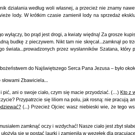
k działania według woli własnej, a przecież nie znamy nawet 
ieże lody. W krótkim czasie zamienił lody na sprzedaż ekskl
wyłączy, bo prąd jest drogi, a kwiaty więdną! Za grosze kupisz
 ładną budkę z pieczywem. Nikt tam nie skręcał...zamknął po 
tego świata...prowadzonych przez wysłanników Szatana, który p
bożeństwem do Najświętszego Serca Pana Jezusa – było około 3
słowami Zbawiciela...
ć i pić, ani o swoje ciało, czym się macie przyodziać. (…)
Kto z 
zycie? Przypatrzcie się liliom na polu, jak rosną: nie pracują a
odziewać?
(...) Przecież Ojciec wasz niebieski wie, że tego ws
siałem zamknąć oczy i wzdychać! Nasze ciało jest zbyt słabe n
a ułożyła się w postać laurki i zamieniła w węzełek dla pracuj