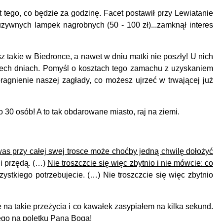
tego, co będzie za godzinę. Facet postawił przy Lewiatanie
uzywnych lampek nagrobnych (50 - 100 zł)...zamknął interes
 takie w Biedronce, a nawet w dniu matki nie poszły! U nich
trzech dniach. Pomyśl o kosztach tego zamachu z uzyskaniem
ragnienie naszej zagłady, co możesz ujrzeć w trwającej już
0 osób! A to tak obdarowane miasto, raj na ziemi.
was przy całej swej trosce może choćby jedną chwilę dołożyć
ni przędą. (…)
Nie troszczcie się więc zbytnio i nie mówcie: co
zystkiego potrzebujecie. (…) Nie troszczcie się więc zbytnio
a takie przeżycia i co kawałek zasypiałem na kilka sekund.
ącego na poletku Pana Boga!