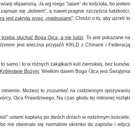
 wiarę objawioną. Ja wg niego "latam" do kościoła, bo jestem
 zajmuje się „dobrem”, a nawet pragnie szczęścia ludzkości,
ra jest zakryta przez „mądrusiami”
. Chodzi o to, aby ujrzeli to
 trzeba słuchać Boga Ojca, a nie ludzi
.
To jest pokazane na
 Wzorem jest wieczna przyjaźń KRLD z Chinami i Federacją
o samo i to w różnych zakątkach kuli ziemskiej, bez kursów.
 Królestwie Bożym
.
Wielkim darem Boga Ojca jest Świątynia
 istnienie. Możesz to zrozumieć na codziennym spożywaniu
wórcy, Ojca Prawdziwego. Na czas głodu tej miłosnej rozłąki
eli” ustami kapłana po dwóch dniach w rodzinnym kościele,
 bo nie otwierało się normalnie okienko do zapisów i edycji