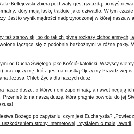
Rafał Betlejewski zbiera pochwały i jest gwiazdą, bo wyśmiewa
malny, który moją łaskę traktuje jako dziwadło. W tym czasie
czy.
Jest to wynik mądrości nadprzyrodzonej w której nasza wia
my też stanowisk, bo do takich płyną rozkazy cichociemnych, a
zniewolone łączące się z podobnie bezbożnymi w różne pakty.
mi od Ducha Świętego jako Kościół katolicki. Wszyscy wiemy t
 oraz ojczyznę, która jest namiastką Ojczyzny Prawdziwej w
ana Jezusa, Chleb Życia dla naszych dusz.
a nasze dusze, o których oni zapominają, a nawet negują ich
i.
Przenieś to na naszą duszę, która pragnie powrotu do jej St
ezusa!
lestwa Bożego po zapytaniu: czym jest Eucharystia? „Powiedzi
 uszkodzeniem strony internetowej, myślałem o małej awarii
,