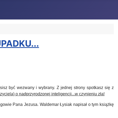
PADKU...
isz być wezwany i wybrany. Z jednej strony spotkasz się z
ciela) o nadprzyrodzonej inteligencji...w czynieniu zła!
rogowie Pana Jezusa.
Waldemar Łysiak napisał o tym książkę