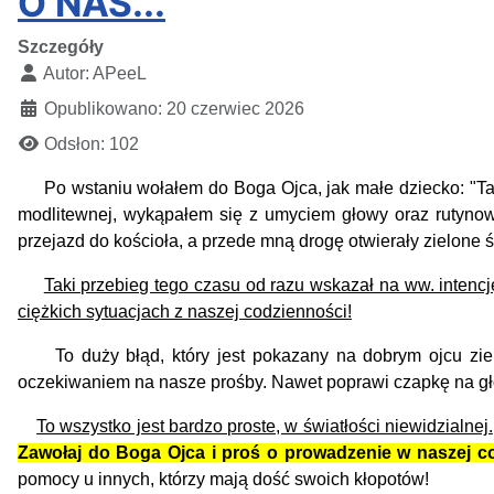
O NAS...
Szczegóły
Autor:
APeeL
Opublikowano: 20 czerwiec 2026
Odsłon: 102
Po wstaniu wołałem do Boga Ojca, jak małe dziecko: "Tato!
modlitewnej, wykąpałem się z umyciem głowy oraz rutyno
przejazd do kościoła, a przede mną drogę otwierały zielone ś
Taki przebieg tego czasu od razu wskazał na ww. intencj
ciężkich sytuacjach z naszej codzienności!
To duży błąd, który jest pokazany na dobrym ojcu ziems
oczekiwaniem na nasze prośby. Nawet poprawi czapkę na gło
To wszystko jest bardzo proste, w światłości niewidzialnej.
Z
awołaj do Boga Ojca i proś o prowadzenie w naszej c
pomocy u innych, którzy mają dość swoich kłopotów!