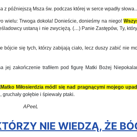
z późniejszą Msza św. podczas której w serce wpadły słowa
o wielu: Trwoga dokoła! Donieście, donieśmy na niego!
Wszys
ześladowcy ustaną i nie zwyciężą.
(…)
Panie Zastępów, Ty, któ
e bójcie się tych, którzy zabijają ciało, lecz duszy zabić nie m
na jej zakończenie trafiłem pod figurę
Matki Bożej Niepokalan
„
M
atko
M
iłosierdzia módl się nad
pragnącymi mojego upa
u
, gruch
ały
gołębie i śpiewa
ły
ptaki.
eL
 KTÓRZY NIE WIEDZĄ, ŻE B