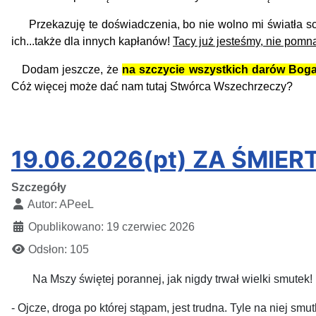
Przekazuję te doświadczenia, bo nie wolno mi światła scho
ich...także dla innych kapłanów!
Tacy już jesteśmy, nie pomn
Dodam jeszcze, że
na szczycie wszystkich darów Boga
Cóż więcej może dać nam tutaj Stwórca Wszechrzeczy?
APe
19.06.2026(pt) ZA ŚMIER
Szczegóły
Autor:
APeeL
Opublikowano: 19 czerwiec 2026
Odsłon: 105
Na Mszy świętej porannej,
jak
nigdy trwał
wielki smutek!
- Ojcze, droga po której stąpam, jest trudna. Tyle na niej sm