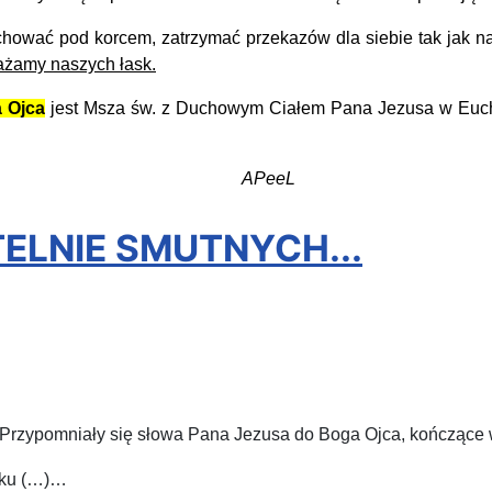
wać pod korcem, zatrzymać przekazów dla siebie tak jak nasz
ażamy naszych łask.
 Ojca
jest Msza św. z Duchowym Ciałem Pana Jezusa w Euchar
eL
TELNIE SMUTNYCH...
Przypomniały się słowa Pana Jezusa do Boga Ojca, kończące
utku (…)…