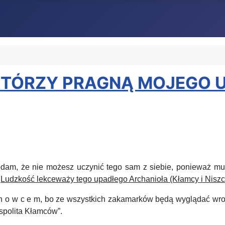
 KTÓRZY PRAGNĄ MOJEGO U
odam, że nie możesz uczynić tego sam z siebie, ponieważ mus
.
Ludzkość lekceważy tego upadłego Archanioła (Kłamcy i Niszczy
 n o w c e m, bo ze wszystkich zakamarków będą wyglądać w
ospolita Kłamców”.