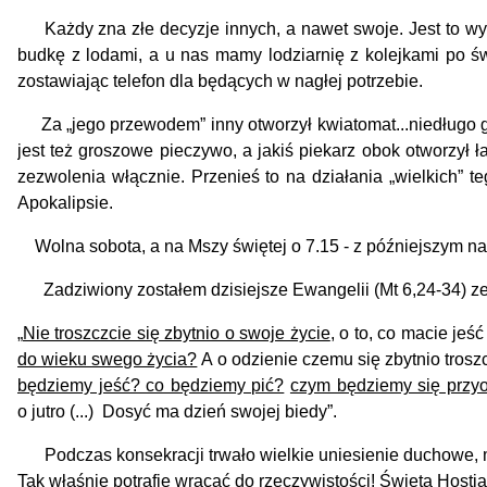
Każdy zna złe decyzje innych, a nawet swoje. Jest to wyni
budkę z lodami, a u nas mamy lodziarnię z kolejkami po św
zostawiając telefon dla będących w nagłej potrzebie.
Za „jego przewodem” inny otworzył kwiatomat...niedługo go 
jest też groszowe pieczywo, a jakiś piekarz obok otworzył
zezwolenia włącznie. Przenieś to na działania „wielkich” 
Apokalipsie.
Wolna sobota, a na Mszy świętej o 7.15 - z późniejszym na
Zadziwiony zostałem dzisiejsze Ewangelii (Mt 6,24-34) ze 
„
Nie troszczcie się zbytnio o swoje życie
, o to, co macie jeś
do wieku swego życia?
A o odzienie czemu się zbytnio troszc
będziemy jeść? co będziemy pić?
czym będziemy się przy
o jutro (...) Dosyć ma dzień swojej biedy”.
Podczas konsekracji trwało wielkie uniesienie duchowe, mu
Tak właśnie potrafię wracać do rzeczywistości! Święta Hosti