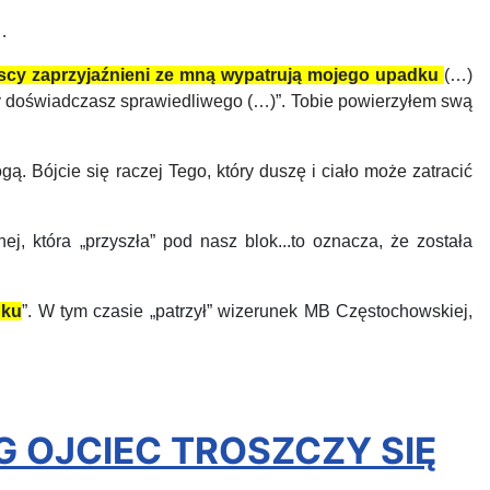
…
cy zaprzyjaźnieni ze mną wypatrują mojego upadku
(…)
ry doświadczasz sprawiedliwego
(…)”.
Tobie powierzyłem swą
ogą. Bójcie się raczej Tego, który duszę i ciało może zatracić
ej, która „przyszła” pod nasz blok...
t
o
oznacza, że została
dku
”. W tym czasie „
patrzy
ł”
wizerunek
MB
Częstochowskiej,
ÓG OJCIEC TROSZCZY SIĘ