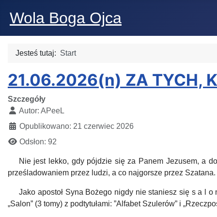
Wola Boga Ojca
Jesteś tutaj:
Start
21.06.2026(n) ZA TYCH,
Szczegóły
Autor:
APeeL
Opublikowano: 21 czerwiec 2026
Odsłon: 92
Nie jest lekko, gdy pójdzie się za Panem Jezusem, a d
prześladowaniem przez ludzi, a co najgorsze przez Szatana
Jako apostoł Syna Bożego nigdy nie staniesz się s a l o
„Salon” (3 tomy) z podtytułami: ”Alfabet Szulerów” i „Rzeczp