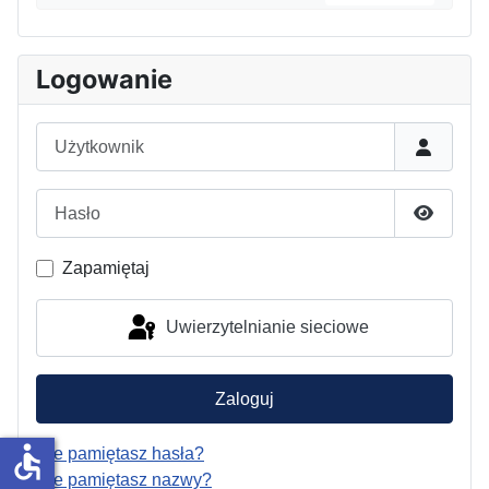
Logowanie
Użytkownik
Hasło
Pokaż h
Zapamiętaj
Uwierzytelnianie sieciowe
Zaloguj
accessible
Nie pamiętasz hasła?
Nie pamiętasz nazwy?