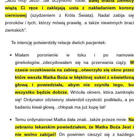
„Jezu mój! Jezu!...tak uczyniono Tobie,
dalej bracia ziemscy
wiążą Ci ręce i zaklejają usta z nakładaniem korony
cierniowej
(szydzeniem z Króla Świata). Nadal zabija się
proroków i tych, którzy mówią prawdę, a także niewinnych braci
ziemskich”.
Te intencję potwierdziły relacje dwóch pacjentek:
Miałam poronienie w toku i po namowie
ginekologów...zdecydowałam się na przerwania ciąży.
W
czasie oczekiwania na zabieg...otworzyło się okno przez
które weszła Matka Boża w błękitnej sukni z oświetloną
głową i powiedziała, abym nie czyniła tego, bo
wszystko będzie dobrze.
Wróciła oknem, która zamknęło
się! Ordynator zdziwiony stwierdził czystość podkładu, a po
badaniu kiwał głową...chłopak ma już kupę lat!
Temu ordynatorowi Matka dała znak...także przeze mnie.
Na
zebraniu lekarskim powiedziałem, że Matka Boża Jest i
nie wolno zabijać!
On powinien cieszyć się z każdego