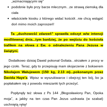
„wzmacniającymi się”
podobnie było przy barze mlecznym...ze strawą ziemską dla
ciała
właściciele kiosku z którego widać kościół...nie chcą wstąpić
doń mimo moich zaproszeń!
Ta „duchowość zdarzeń” sprawiła odczyt w/w intencji
modlitewnej dnia...tym bardziej, że po wejściu do kościoła
trafiłem na słowa z Ew. o odnalezieniu Pana Jezusa w
świątyni.
Dodatkowo dzisiaj Dawid pokonał Goliata...strzałem z procy w
jego czoło. Teraz, gdy to przepisuję mam skojarzenie z bokserem
Nikołajem Wałujewem (150 kg, 2.13 m)...pokonanym przez
Davida Haye’a
. Wpisz w wyszukiwarce i obejrzyj ten bój, bo ja
popłakałem się z powodu mieszanki tych przeżyć.
Popłynęły też słowa z Ps 144 „Błogosławiony Pan, Opoka
moja”, a jakby na ten czas Pan Jezus uzdrawia (w szabat)
uschniętą rękę!