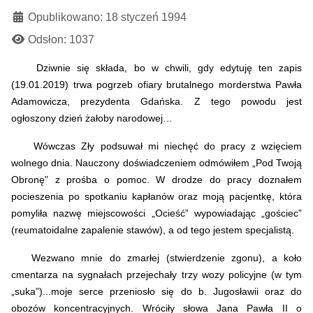
Opublikowano: 18 styczeń 1994
Odsłon: 1037
Dziwnie się składa, bo w chwili, gdy edytuję ten zapis
(19.01.2019) trwa pogrzeb ofiary brutalnego morderstwa Pawła
Adamowicza, prezydenta Gdańska. Z tego powodu jest
ogłoszony dzień żałoby narodowej…
Wówczas Zły podsuwał mi niechęć do pracy z wzięciem
wolnego dnia. Nauczony doświadczeniem odmówiłem „Pod Twoją
Obronę” z prośba o pomoc. W drodze do pracy doznałem
pocieszenia po spotkaniu kapłanów oraz moją pacjentkę, która
pomyliła nazwę miejscowości „Ocieść” wypowiadając „gościec”
(reumatoidalne zapalenie stawów), a od tego jestem specjalistą.
Wezwano mnie do zmarłej (stwierdzenie zgonu), a koło
cmentarza na sygnałach przejechały trzy wozy policyjne (w tym
„suka”)...moje serce przeniosło się do b. Jugosławii oraz do
obozów koncentracyjnych. Wróciły słowa Jana Pawła II o