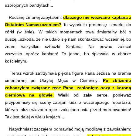
uzbrojonych bandytach...
Rodzinę zmarłej zapytałem:
dlaczego nie wezwano kapłana z
Ostatnim Namaszczeniem?
To wyjaśniło pretensję zmarłej do
córki (w śnie). W takich momentach trwa śmiertelny bój o
duszę...szkoda, że nie udało się nam skontaktować wcześniej, bo
znam wszystkie sztuczki Szatana.
Na pewno zalecał
wszystko...oprócz kapłana! To jasne, bo śpiewała w chórze
kościelnym.
Teraz wzrok zatrzymała piękna figura Pana Jezusa na bramie
cmentarnej…po Ukrytej Męce w Ciemnicy.
Po zbliżeniu
zobaczyłem związane ręce Pana, zasłonięte oczy z koroną
cierniowa na głowie.
Wielki ból zalał serce, ponieważ
przypomniały się sceny zabijań ludzi z wczorajszego reportażu,
którym także wiązano ręce i zaklejano usta przed mordowaniem!
Tak jest dalej w wielu krajach…
Natychmiast zacząłem odmawiać moją modlitwę z zawołaniem: