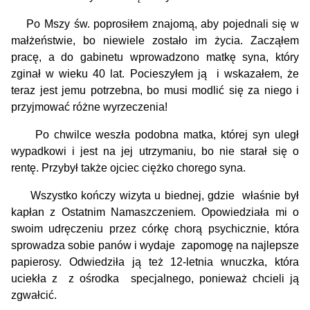
Po Mszy św. poprosiłem znajomą, aby pojednali się w
małżeństwie, bo niewiele zostało im życia. Zacząłem
pracę, a do gabinetu wprowadzono matkę syna, który
zginał w wieku 40 lat. Pocieszyłem ją i wskazałem, że
teraz jest jemu potrzebna, bo musi modlić się za niego i
przyjmować różne wyrzeczenia!
Po chwilce weszła podobna matka, której syn uległ
wypadkowi i jest na jej utrzymaniu, bo nie starał się o
rentę. Przybył także ojciec ciężko chorego syna.
Wszystko kończy wizyta u biednej, gdzie właśnie był
kapłan z Ostatnim Namaszczeniem. Opowiedziała mi o
swoim udręczeniu przez córkę chorą psychicznie, która
sprowadza sobie panów i wydaje zapomogę na najlepsze
papierosy. Odwiedziła ją też 12-letnia wnuczka, która
uciekła z z ośrodka specjalnego, ponieważ chcieli ją
zgwałcić.