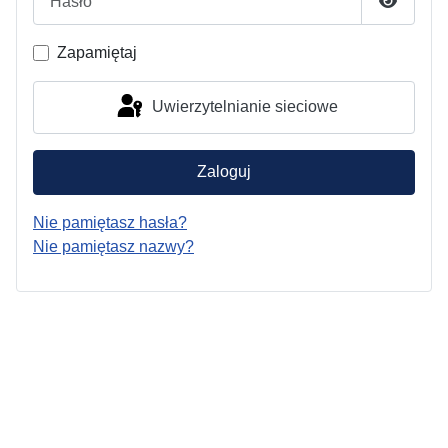
Pokaż h
Zapamiętaj
Uwierzytelnianie sieciowe
Zaloguj
Nie pamiętasz hasła?
Nie pamiętasz nazwy?