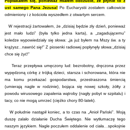
Popłakałem się, ponieważ miałem odczucie, że płynie to z
ust samego Pana Jezusa!
Po Eucharystii zostałem całkowicie
odmieniony i z kościoła wyszedłem z otwartym sercem.
W rejestracji żartowałem, że „dzisiaj będzie zły dzień, ponieważ
jest mało ludzi” (była tylko jedna karta), a „zagadującemu”
koledze wypowiedziały się słowa: „ja już byłem na Mszy św. a ty
krążysz...nawróć się!” Z piosenki radiowej popłynęły słowa:„dzisiaj
chce się żyć!”
Teraz przepływa umęczony lud: bezrobotny, dręczona przez
wypędzoną córkę z trójką dzieci, starsza i schorowana, która nie
ma komu przekazać gospodarstwa, przestraszona śmiercią
(umierają nagle w rodzinie), bojąca się nowej szkoły, żółty z
powodu wirusowego zapalenia wątroby (nagły pobyt w szpitalu) i
tacy, co nie mogą umrzeć (ciężko chory 80-latek).
W południe nastąpił koniec, a to czas na „Anioł Pański”. Moją
duszę zalało działanie Ducha Świętego. Nie wytłumaczę tego
naszym językiem. Nagle poczułem oddalenie od ciała…spokojnie