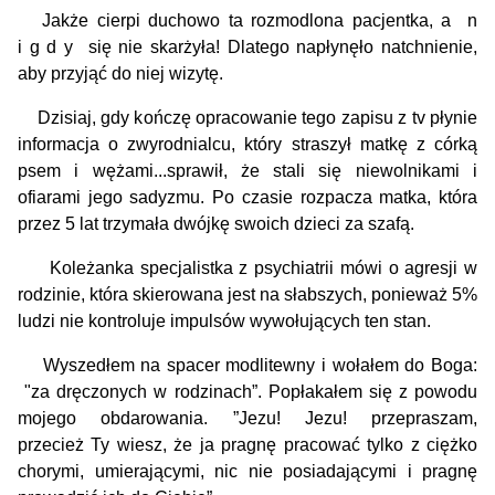
Jakże cierpi duchowo ta rozmodlona pacjentka, a n
i g d y się nie skarżyła! Dlatego napłynęło natchnienie,
aby przyjąć do niej wizytę.
Dzisiaj, gdy kończę opracowanie tego zapisu z tv płynie
informacja o zwyrodnialcu, który straszył matkę z córką
psem i wężami...sprawił, że stali się niewolnikami i
ofiarami jego sadyzmu. Po czasie rozpacza matka, która
przez 5 lat trzymała dwójkę swoich dzieci za szafą.
Koleżanka specjalistka z psychiatrii mówi o agresji w
rodzinie, która skierowana jest na słabszych, ponieważ 5%
ludzi nie kontroluje impulsów wywołujących ten stan.
Wyszedłem na spacer modlitewny i wołałem do Boga:
"za dręczonych w rodzinach”. Popłakałem się z powodu
mojego obdarowania. ”Jezu! Jezu! przepraszam,
przecież Ty wiesz, że ja pragnę pracować tylko z ciężko
chorymi, umierającymi, nic nie posiadającymi i pragnę