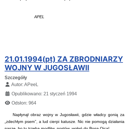
APEL
21.01.1994(pt) ZA ZBRODNIARZY
WOJNY W JUGOSŁAWII
Szczegóły
Autor:
APeeL
Opublikowano: 21 styczeń 1994
Odsłon: 964
Napłynął obraz wojny w Jugosławii, gdzie władcy gonią za
„zdechłym psem”, a lud cierpi katusze. Nic nie pomogą działania
nasze, bo tu trzeba modlitw, postów, wołań do Boga Ojca!