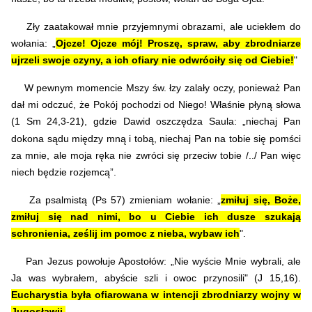
Zły zaatakował mnie przyjemnymi obrazami, ale uciekłem do
wołania: „
Ojcze! Ojcze mój! Proszę, spraw, aby zbrodniarze
ujrzeli swoje czyny, a ich ofiary nie odwróciły się od Ciebie!
"
W pewnym momencie Mszy św. łzy zalały oczy, ponieważ Pan
dał mi odczuć, że Pokój pochodzi od Niego! Właśnie płyną słowa
(1 Sm 24,3-21), gdzie Dawid oszczędza Saula:
„niechaj Pan
dokona sądu między mną i tobą, niechaj Pan na tobie się pomści
za mnie, ale moja ręka nie zwróci się przeciw tobie /../ Pan więc
niech będzie rozjemcą”.
Za psalmistą (Ps 57) zmieniam wołanie: „
zmiłuj się, Boże,
zmiłuj się nad nimi, bo u Ciebie ich dusze szukają
schronienia, ześlij im pomoc z nieba, wybaw ich
".
Pan Jezus powołuje Apostołów: „Nie wyście Mnie wybrali, ale
Ja was wybrałem, abyście szli i owoc przynosili" (J 15,16).
Eucharystia była ofiarowana w intencji zbrodniarzy wojny w
Jugosławii.