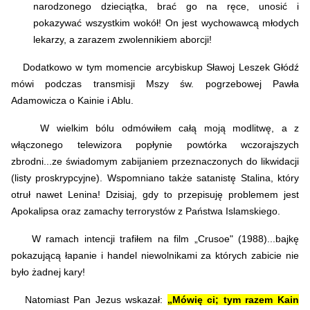
narodzonego dzieciątka, brać go na ręce, unosić i
pokazywać wszystkim wokół! On jest wychowawcą młodych
lekarzy, a zarazem zwolennikiem aborcji!
Dodatkowo w tym momencie arcybiskup Sławoj Leszek Głódź
mówi podczas transmisji Mszy św. pogrzebowej Pawła
Adamowicza o Kainie i Ablu.
W wielkim bólu odmówiłem całą moją modlitwę, a z
włączonego telewizora popłynie powtórka wczorajszych
zbrodni...ze świadomym zabijaniem przeznaczonych do likwidacji
(listy proskrypcyjne). Wspomniano także satanistę Stalina, który
otruł nawet Lenina! Dzisiaj, gdy to przepisuję problemem jest
Apokalipsa oraz zamachy terrorystów z Państwa Islamskiego.
W ramach intencji trafiłem na film „Crusoe" (1988)...bajkę
pokazującą łapanie i handel niewolnikami za których zabicie nie
było żadnej kary!
Natomiast Pan Jezus wskazał:
„Mówię ci; tym razem Kain