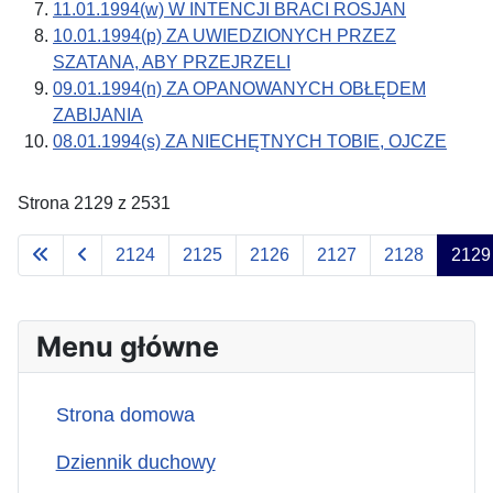
11.01.1994(w) W INTENCJI BRACI ROSJAN
10.01.1994(p) ZA UWIEDZIONYCH PRZEZ
SZATANA, ABY PRZEJRZELI
09.01.1994(n) ZA OPANOWANYCH OBŁĘDEM
ZABIJANIA
08.01.1994(s) ZA NIECHĘTNYCH TOBIE, OJCZE
Strona 2129 z 2531
2124
2125
2126
2127
2128
2129
Menu główne
Strona domowa
Dziennik duchowy