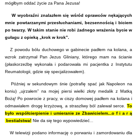
mógłbym oddać życie za Pana Jezusa!
W wyobraźni znalazłem się wśród oprawców nękających
mnie powtarzanymi przesłuchaniami, bezsennością i biciem
po twarzy. W takim stanie nie robi żadnego wrażenia bycie w
gułagu z opieką „krok w krok”.
Z powodu bólu duchowego w gabinecie padłem na kolana, a
wzrok zatrzymał Pan Jezus Gliniany, którego mam na ścianie
(płaskorzeźbę wykonała i podarowała mi pacjentka z Instytutu
Reumatologii, gdzie się specjalizowałem).
Później w sekundowym śnie (potrafię spać jak Napoleon na
koniu) „ujrzałem” na mojej piersi wielki złoty medalik z Matką
Bożą!
Po powrocie z pracy, w ciszy domowej padłem na kolana i
odmawiałem drogę krzyżową, a straszliwy ból zalewał serce.
To
było współcierpienie i umieranie ze Zbawicielem...o f i a r ą
bestialstwa!
Nie da się tego wypowiedzieć...
W telewizji podano informację o porwaniu i zamordowaniu dla