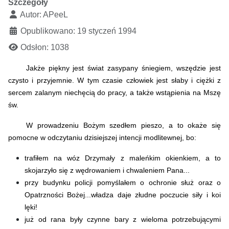
Szczegóły
Autor:
APeeL
Opublikowano: 19 styczeń 1994
Odsłon: 1038
Jakże piękny jest świat zasypany śniegiem, wszędzie jest
czysto i przyjemnie. W tym czasie człowiek jest słaby i ciężki z
sercem zalanym niechęcią do pracy, a także wstąpienia na Mszę
św.
W prowadzeniu Bożym szedłem pieszo, a to okaże się
pomocne w odczytaniu dzisiejszej intencji modlitewnej, bo:
trafiłem na wóz Drzymały z maleńkim okienkiem, a to
skojarzyło się z wędrowaniem i chwaleniem Pana...
przy budynku policji pomyślałem o ochronie służ oraz o
Opatrzności Bożej...władza daje złudne poczucie siły i koi
lęki!
już od rana były czynne bary z wieloma potrzebującymi