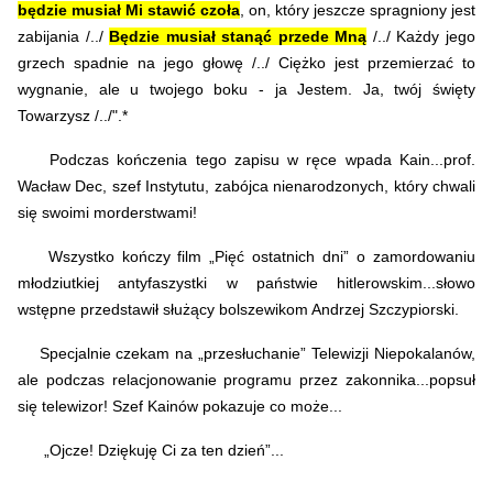
będzie musiał Mi stawić czoła
, on, który jeszcze spragniony jest
zabijania /../
Będzie musiał stanąć przede Mną
/../ Każdy jego
grzech spadnie na jego głowę /../ Ciężko jest przemierzać to
wygnanie, ale u twojego boku - ja Jestem. Ja, twój święty
Towarzysz /../".*
Podczas kończenia tego zapisu w ręce wpada Kain...prof.
Wacław Dec, szef Instytutu, zabójca nienarodzonych, który chwali
się swoimi morderstwami!
Wszystko kończy film „Pięć ostatnich dni” o zamordowaniu
młodziutkiej antyfaszystki w państwie hitlerowskim...słowo
wstępne przedstawił służący bolszewikom Andrzej Szczypiorski.
Specjalnie czekam na „przesłuchanie” Telewizji Niepokalanów,
ale podczas relacjonowanie programu przez zakonnika...popsuł
się telewizor! Szef Kainów pokazuje co może...
„Ojcze! Dziękuję Ci za ten dzień”...