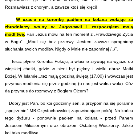
Rozmawiasz z chorym, a zawsze ktoś się kręci!
W czasie na koronkę padłem na kolana wołając za
zbrodniarzy wojny w Jugosławii i rozpocząłem moją
modlitwę.
Pan Jezus mówi na ten moment z „Prawdziwego Życia
w Bogu”: „Módl się bez przerwy. Jestem zawsze spragniony
słuchania twoich modlitw. Nigdy o Mnie nie zapominaj /../".
Teraz płynie Koronka Pokoju, a właśnie zrywają na wyjazd do
wiejskiej chatki, gdzie w sieni był piękny i wielki obraz Matki
Bożej.
W Islamie...też mają godziną świętą (17.00) i wówczas jest
przymus modlenia się przez godzinę (u nas jest wolna wola). Cóż
da przymus do rozmowy z Bogiem Ojcem?
Dobry jest Pan, bo koi godzinny sen, a przypomina się poranne
„spojrzenie” MB Częstochowskiej zapowiadające pokój. Na końcu
tego dyżuru - ponownie padłem na kolana - przed Panem
Jezusem Miłosiernym oraz obrazem Ostatniej Wieczerzy. Jakże
koi taka modlitwa...