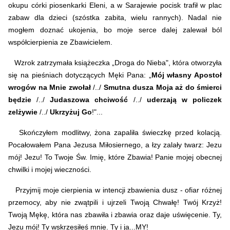
okupu córki piosenkarki Eleni, a w Sarajewie pocisk trafił w plac
zabaw dla dzieci (szóstka zabita, wielu rannych). Nadal nie
mogłem doznać ukojenia, bo moje serce dalej zalewał ból
współcierpienia ze Zbawicielem.
Wzrok zatrzymała książeczka „Droga do Nieba", która otworzyła
się na pieśniach dotyczących Męki Pana: „
Mój własny Apostoł
wrogów na Mnie zwołał
/../
Smutna dusza Moja aż do śmierci
będzie
/../
Judaszowa chciwość
/../
uderzają w policzek
zelżywie
/../
Ukrzyżuj Go
!"...
Skończyłem modlitwy, żona zapaliła świeczkę przed kolacją.
Pocałowałem Pana Jezusa Miłosiernego, a łzy zalały twarz: Jezu
mój! Jezu! To Twoje Św. Imię, które Zbawia! Panie mojej obecnej
chwilki i mojej wieczności.
Przyjmij moje cierpienia w intencji zbawienia dusz - ofiar różnej
przemocy, aby nie zwątpili i ujrzeli Twoją Chwałę! Twój Krzyż!
Twoją Mękę, która nas zbawiła i zbawia oraz daje uświęcenie. Ty,
Jezu mój! Ty wskrzesiłeś mnie. Ty i ja...MY!