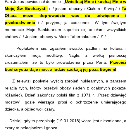
Pan Jezus powiedział do mnie: „
Uwielbiaj Mnie i kochaj Mnie w
Mojej Św. Eucharystii
/../ jestem obecny z Ciałem i Krwią /../
Ta
Ofiara może doprowadzić was do uświęcenia i
przebóstwienia
/../ przyjmuj ją codziennie. W tym świętym
momencie Moje Sanktuarium zapełnia się aniołami wszystkich
chórów /../ Jestem obecny w Moim Tabernakulum /../”.*
Popłakałem się, zgasiłem światło, padłem na kolana i
skończyłem moją modlitwę. Nagle, z wielką jasnością
zrozumiałem, że to było prowadzenie przez Pana.
Przecież
Eucharystia daje moc, a ludzie szukają jej poza Bogiem!
Z telewizji popłynie wyścig zbrojeń nuklearnych, a zarazem
relacja tych, którzy przeżyli obozy (jeden z ocalonych pokazał
różaniec). Dzień zakończy polski film z 1971 r. „Przez dziewięć
mostów”, gdzie wierząca prosi o ochrzczenie umierającego
dziecka, a ojciec woli czary.
Dzisiaj, gdy to przepisuję (19.01.2018) wiara jest niezmienna, a
czary to pelagianizm i gnoza…