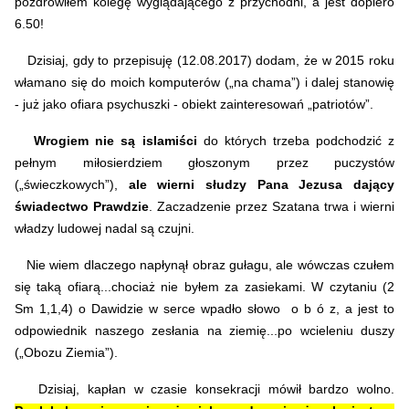
pozdrowiłem kolegę wyglądającego z przychodni, a jest dopiero
6.50!
Dzisiaj, gdy to przepisuję (12.08.2017) dodam, że w 2015 roku
włamano się do moich komputerów („na chama”) i dalej stanowię
- już jako ofiara psychuszki - obiekt zainteresowań „patriotów”.
Wrogiem nie są islamiści
do których trzeba podchodzić z
pełnym miłosierdziem głoszonym przez puczystów
(„świeczkowych”),
ale wierni słudzy Pana Jezusa dający
świadectwo Prawdzie
. Zaczadzenie przez Szatana trwa i wierni
władzy ludowej nadal są czujni.
Nie wiem dlaczego napłynął obraz gułagu, ale wówczas czułem
się taką ofiarą...chociaż nie byłem za zasiekami. W czytaniu (2
Sm 1,1,4) o Dawidzie w serce wpadło słowo o b ó z, a jest to
odpowiednik naszego zesłania na ziemię...po wcieleniu duszy
(„Obozu Ziemia”).
Dzisiaj, kapłan w czasie konsekracji mówił bardzo wolno.