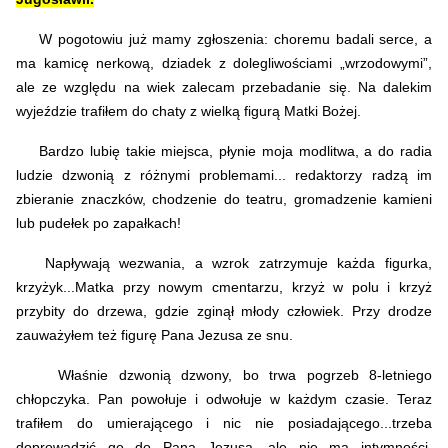
W pogotowiu już mamy zgłoszenia: choremu badali serce, a
ma kamicę nerkową, dziadek z dolegliwościami „wrzodowymi”,
ale ze względu na wiek zalecam przebadanie się. Na dalekim
wyjeździe trafiłem do chaty z wielką figurą Matki Bożej.
Bardzo lubię takie miejsca, płynie moja modlitwa, a do radia
ludzie dzwonią z różnymi problemami... redaktorzy radzą im
zbieranie znaczków, chodzenie do teatru, gromadzenie kamieni
lub pudełek po zapałkach!
Napływają wezwania, a wzrok zatrzymuje każda figurka,
krzyżyk...Matka przy nowym cmentarzu, krzyż w polu i krzyż
przybity do drzewa, gdzie zginął młody człowiek. Przy drodze
zauważyłem też figurę Pana Jezusa ze snu.
Właśnie dzwonią dzwony, bo trwa pogrzeb 8-letniego
chłopczyka. Pan powołuje i odwołuje w każdym czasie. Teraz
trafiłem do umierającego i nic nie posiadającego...trzeba
doprowadzić go do Pana Jezusa, ale nie ma intymności.