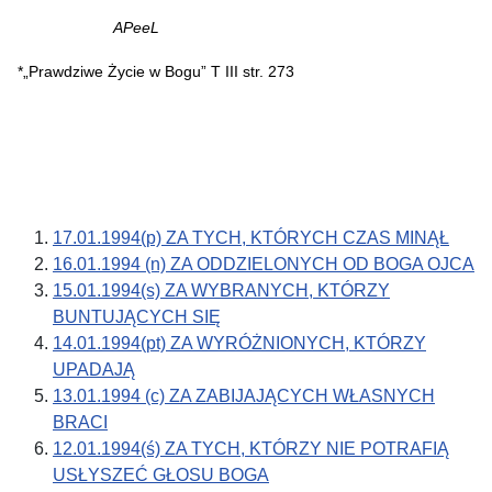
APeeL
*„Prawdziwe Życie w Bogu” T III str. 273
17.01.1994(p) ZA TYCH, KTÓRYCH CZAS MINĄŁ
16.01.1994 (n) ZA ODDZIELONYCH OD BOGA OJCA
15.01.1994(s) ZA WYBRANYCH, KTÓRZY
BUNTUJĄCYCH SIĘ
14.01.1994(pt) ZA WYRÓŻNIONYCH, KTÓRZY
UPADAJĄ
13.01.1994 (c) ZA ZABIJAJĄCYCH WŁASNYCH
BRACI
12.01.1994(ś) ZA TYCH, KTÓRZY NIE POTRAFIĄ
USŁYSZEĆ GŁOSU BOGA