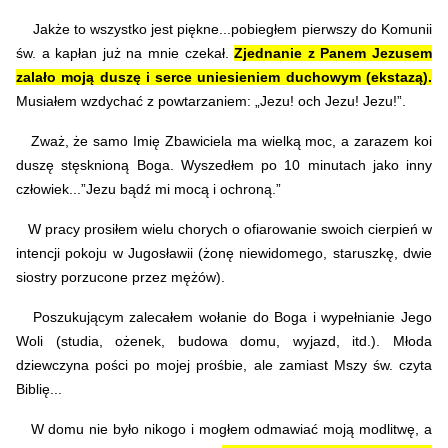
Jakże to wszystko jest piękne...pobiegłem pierwszy do Komunii
św. a kapłan już na mnie czekał.
Zjednanie z Panem Jezusem
zalało moją duszę i serce uniesieniem duchowym (ekstazą).
Musiałem wzdychać z powtarzaniem: „Jezu! och Jezu! Jezu!”.
Zważ, że samo Imię Zbawiciela ma wielką moc, a zarazem koi
duszę stęsknioną Boga. Wyszedłem po 10 minutach jako inny
człowiek...”Jezu bądź mi mocą i ochroną.”
W pracy prosiłem wielu chorych o ofiarowanie swoich cierpień w
intencji pokoju w Jugosławii (żonę niewidomego, staruszkę, dwie
siostry porzucone przez mężów).
Poszukującym zalecałem wołanie do Boga i wypełnianie Jego
Woli (studia, ożenek, budowa domu, wyjazd, itd.). Młoda
dziewczyna pości po mojej prośbie, ale zamiast Mszy św. czyta
Biblię...
W domu nie było nikogo i mogłem odmawiać moją modlitwę, a