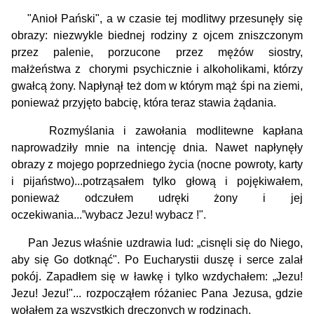
"Anioł Pański", a w czasie tej modlitwy przesunęły się
obrazy: niezwykle bie­dnej rodziny z ojcem zniszczonym
przez palenie, porzucone przez mężów siostry,
małżeństwa z chorymi psychicznie i alkoholikami, którzy
gwałcą żony. Napłynął też dom w którym mąż śpi na ziemi,
ponieważ przyjęto babcię, która teraz stawia żądania.
Rozmyślania i zawołania modlitewne kapłana
naprowadziły mnie na intencję dnia. Nawet napłynęły
obrazy z mojego poprze­dniego życia (nocne powroty, karty
i pijaństwo)...potrząsałem tylko głową i pojękiwałem,
ponieważ odczułem udręki żony i jej
oczekiwania...”wybacz Jezu! wybacz !".
Pan Jezus właśnie uzdrawia lud: „cisnęli się do Niego,
aby się Go dotknąć". Po Eucharystii duszę i serce zalał
pokój. Zapadłem się w ławkę i tylko wzdychałem: „Jezu!
Jezu! Jezu!"... rozpocząłem różaniec Pana Jezusa, gdzie
wołałem za wszystkich drę­czonych w rodzinach.