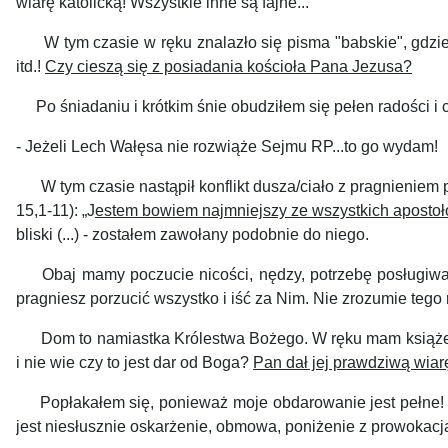
wiarę katolicką! Wszystkie inne są fajne...
W tym czasie w ręku znalazło się pisma "babskie", gdzie w
itd.!
Czy cieszą się z posiadania kościoła Pana Jezusa?
Po śniadaniu i krótkim śnie obudziłem się pełen radości i c
- Jeżeli Lech Wałęsa nie rozwiąże Sejmu RP...to go wydam!
W tym czasie nastąpił konflikt dusza/ciało z pragnieniem 
15,1-11): „J
estem bowiem najmniejszy ze wszystkich apostoł
bliski (...) - zostałem zawołany podobnie do niego.
Obaj mamy poczucie nicości, nędzy, potrzebę posługiwan
pragniesz porzucić wszystko i iść za Nim. Nie zrozumie tego 
Dom to namiastka Królestwa Bożego. W ręku mam książeczkę
i nie wie czy to jest dar od Boga?
Pan dał jej prawdziwą wiar
Popłakałem się, ponieważ moje obdarowanie jest pełne! P
jest niesłusznie oskarżenie, obmowa, poniżenie z prowokacja