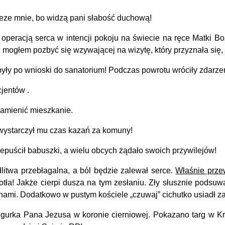
zeze mnie, bo widzą pani słabość duchową!
 operacją serca w intencji pokoju na świecie na ręce Matki 
 mogłem pozbyć się wzywającej na wizytę, który przyznała się, że
yły po wnioski do sanatorium!
Podczas powrotu wróciły zdarz
cjentów
.
zamienić mieszkanie.
 wystarczył mu czas kazań za komuny!
zepuścił babuszki, a wielu obcych żądało swoich przywilejów!
wa przebłagalna, a ból będzie zalewał serce.
Właśnie przew
otła!
Jakże cierpi dusza na tym zesłaniu. Zły słusznie podsuw
nami. Dodatkowo w pustym kościele „czuwaj” cichutko usiadł z
gurka Pana Jezusa w koronie cierniowej. Pokazano targ w Kr