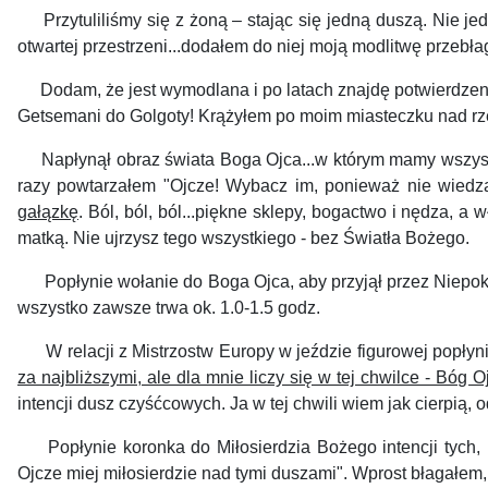
Przytuliliśmy się z żoną – stając się jedną duszą. Nie jed
otwartej przestrzeni...dodałem do niej moją modlitwę przeb
Dodam, że jest wymodlana i po latach znajdę potwierdzeni
Getsemani do Golgoty! Krążyłem po moim miasteczku nad rze
Napłynął obraz świata Boga Ojca...w którym mamy wszystko 
razy powtarzałem "Ojcze! Wybacz im, ponieważ nie wiedzą,
gałązkę
. Ból, ból, ból...piękne sklepy, bogactwo i nędza, 
matką. Nie ujrzysz tego wszystkiego - bez Światła Bożego.
Popłynie wołanie do Boga Ojca, aby przyjął przez Niepokal
wszystko zawsze trwa ok. 1.0-1.5 godz.
W relacji z Mistrzostw Europy w jeździe figurowej popłyni
za najbliższymi, ale dla mnie liczy się w tej chwilce - Bóg O
intencji dusz czyśćcowych. Ja w tej chwili wiem jak cierpią,
Popłynie koronka do Miłosierdzia Bożego intencji tych, 
Ojcze miej miłosierdzie nad tymi duszami". Wprost błagałem, 