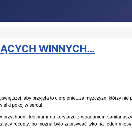
AJĄCYCH WINNYCH…
iętszej, aby przyjęła to cierpienie...za mężczyzn, którzy nie
wielki pokój w sercu!
zychodni, kłótniami na korytarzu z wpadaniem sanitariuszy 
zający recepty, bo można było zapisywać tyko na jeden miesiąc