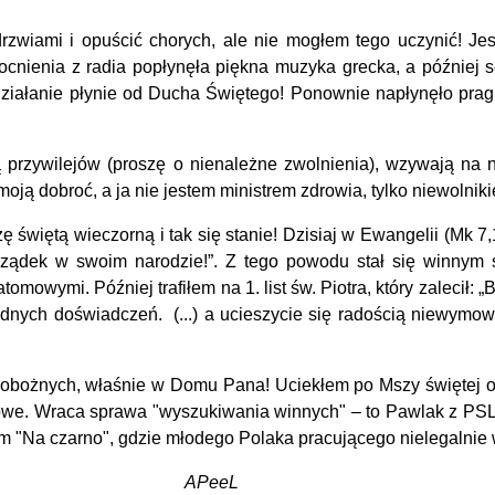
iami i opuścić chorych, ale nie mogłem tego uczynić! Jest
ienia z radia popłynęła piękna muzyka grecka, a później se
 działanie płynie od Ducha Świętego!
Ponownie napłynęło pragn
zywilejów (proszę o nienależne zwolnienia), wzywają na ni
oją dobroć, a ja nie jestem ministrem zdrowia, tylko niewolnik
ętą wieczorną i tak się stanie! Dzisiaj w Ewangelii (Mk 7,1-
rządek w swoim narodzie!”. Z tego powodu stał się winnym 
 atomo
wymi.
Później trafiłem na 1. list św. Piotra, który zalecił: „B
rodnych doświadczeń.
(...)
a ucieszycie się radością niewymown
obożnych, właśnie w Domu Pana! Uciekłem po Mszy świętej od
chowe. Wraca sprawa "wyszukiwania winnych" – to Pawlak z PSL
lm "Na czarno", gdzie młodego Polaka pracującego nielegalnie
eL