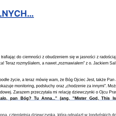
ALNYCH…
trafiając do ciemności z obudzeniem się w jasności z radością
jca! Teraz rozmyślałem, a nawet „rozmawiałem” z o. Jackiem Sa
e życie, a teraz mówię wam, że Bóg Ojciec Jest, także Pan J
okazuje monitoring, podsłuchy oraz „chodzenie za innymi”. Moż
ludowej. Zarazem
przeczytała mi relację dziewczynki
o
O
jcu
P
ra
alo, pan Bóg? Tu Anna..." (ang. "Mister God, This I
, czteroletnią dziewczynką, którą odnalazł w londyńskich do