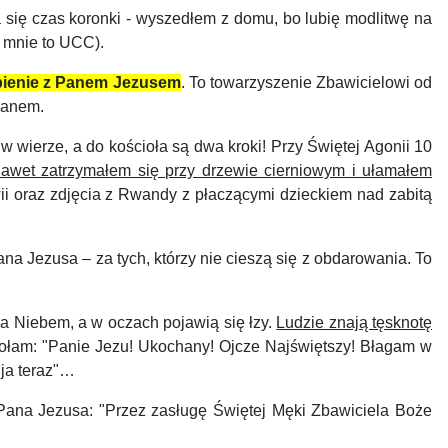
a się czas koronki - wyszedłem z domu, bo lubię modlitwę na
u mnie to UCC).
pienie z Panem Jezusem
. To towarzyszenie Zbawicielowi od
ganem.
wierze, a do kościoła są dwa kroki! Przy Świętej Agonii 10
awet zatrzymałem się przy drzewie cierniowym i ułamałem
wii oraz zdjęcia z Rwandy z płaczącymi dzieckiem nad zabitą
 Jezusa – za tych, którzy nie cieszą się z obdarowania. To
za Niebem, a w oczach pojawią się łzy.
Ludzie znają tęsknotę
 wołam: "Panie Jezu! Ukochany! Ojcze Najświętszy! Błagam w
 ja teraz"…
Pana Jezusa: "Przez zasługę Świętej Męki Zbawiciela Boże