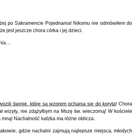
Bożej po Sakramencie Pojednania!
Nikomu nie odmówiłem do
 jest jeszcze chora córka i jej dzieci.
enia…
ozili świnie. które są wzorem pchania się do koryta
! Chora
ał wizyty, nie zdążyłbym na Mszę św. wieczorną! W kościele
a mną! Nachalność ludzka ma różne oblicza.
akowie, gdzie nachalni zajmują najlepsze miejsca, młodych