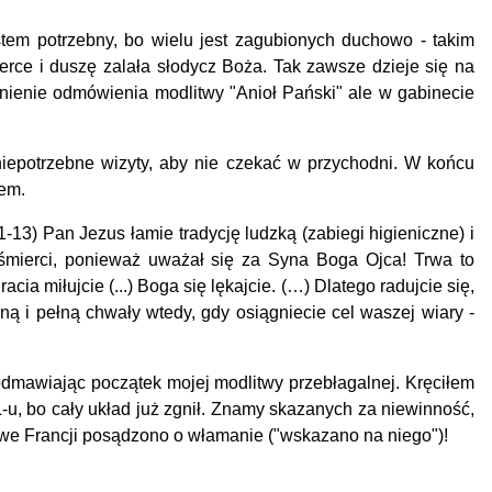
em potrzebny, bo wielu jest zagubionych duchowo - takim
rce i duszę zalała słodycz Boża. Tak zawsze dzieje się na
ienie odmówienia modlitwy "Anioł Pański" ale w gabinecie
epotrzebne wizyty, aby nie czekać w przychodni. W końcu
iem.
13) Pan Jezus łamie tradycję ludzką (zabiegi higieniczne) i
śmierci, ponieważ uważał się za Syna Boga Ojca! Trwa to
racia miłujcie (...)
Boga się lękajcie.
(…)
Dlatego radujcie się,
ą i pełną chwały wtedy, gdy osiągniecie cel waszej wiary -
mawiając początek mojej modlitwy przebłagalnej. Kręciłem
-u, bo cały układ już zgnił. Znamy skazanych za niewinność,
 we Francji posądzono o włamanie ("wskazano na niego")!