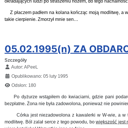
okradających ludzi po straszeniu nożem, do tego nachalność
Z płaczem padłem na kolana kończąc moją modlitwę, a w tym
takie cierpienie. Zmorzył mnie sen…
05.02.1995(n) ZA OBDARO
Szczegóły
Autor:
APeeL
Opublikowano: 05 luty 1995
Odsłon: 180
Po dyżurze wstąpiłem do kwiaciarni, gdzie pani podaro
bezpłatne. Żona nie była zadowolona, ponieważ nie powinie
Córka jest niezadowolona z kawalerki w W-wie, a w tym 
modlitwę.
Ból zalał serce z tego powodu, bo
większość jest 