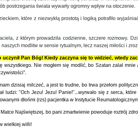
posób postrzegania świata wywarły ogromny wpływ na otoczenie.
zieckiem, które z niezwykłą prostotą i logiką potrafiło wyjaś
ciela, z którym prowadziła codzienne, szczere rozmowy. Dzi
 naszych modlitw w sensie rytualnym, lecz naszej miłości i zro
 uczynił Pan Bóg! Kiedy zaczyna się to widzieć, wtedy zac
ę wszystkiego.
Nie mogłem się modlić, bo Szatan zalał mnie
zywistości”.
m dzisiaj milczeć, a jest to trudne, bo trwa przełom polityczn
 ludzi: "Och Jezu! Jezu! Panie!"...wyrwało się z serca, któ
wanymi dłońmi (rzs) pacjentka w Instytucie Reumatologicznym.
Matce Najświętszej, bo pani zmartwienie powoduje roztrój zdrow
wielkiej willi!