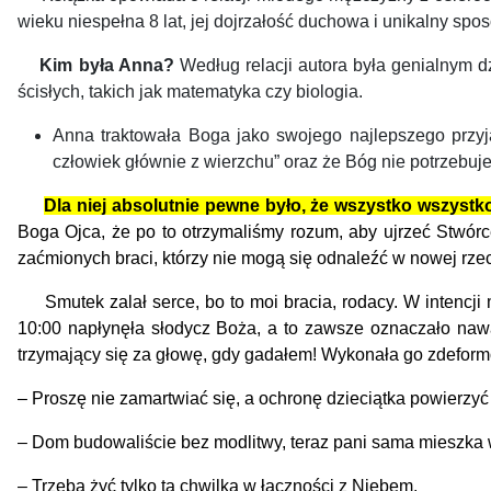
wieku niespełna 8 lat, jej dojrzałość duchowa i unikalny s
Kim była Anna?
Według relacji autora była genialnym d
ścisłych, takich jak matematyka czy biologia.
Anna traktowała Boga jako swojego najlepszego przyja
człowiek głównie z wierzchu” oraz że Bóg nie potrzebuje
Dla niej absolutnie pewne było, że wszystko wszystko
Boga Ojca, że po to otrzymaliśmy rozum, aby ujrzeć Stwórc
zaćmionych braci, którzy nie mogą się odnaleźć w nowej rzec
Smutek zalał serce, bo to moi bracia, rodacy. W intencji ma
10:00 napłynęła słodycz Boża, a to zawsze oznaczało nawał
trzymający się za głowę, gdy gadałem! Wykonała go zdeformo
–
Proszę nie zamartwiać się, a ochronę dzieciątka powierzyć 
–
Dom budowaliście bez modlitwy, teraz pani sama mieszka w 
–
Trzeba żyć tylko tą chwilką w łączności z Niebem.