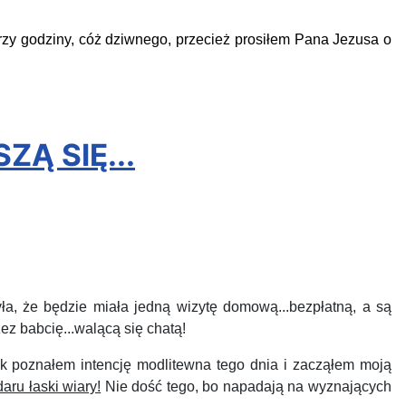
rzy godziny, cóż dziwnego, przecież prosiłem Pana Jezusa o
Ą SIĘ...
yła, że będzie miała jedną wizytę domową...bezpłatną, a są
z babcię...walącą się chatą!
poznałem intencję modlitewna tego dnia i zacząłem moją
aru łaski wiary!
Nie dość tego, bo napadają na wyznających