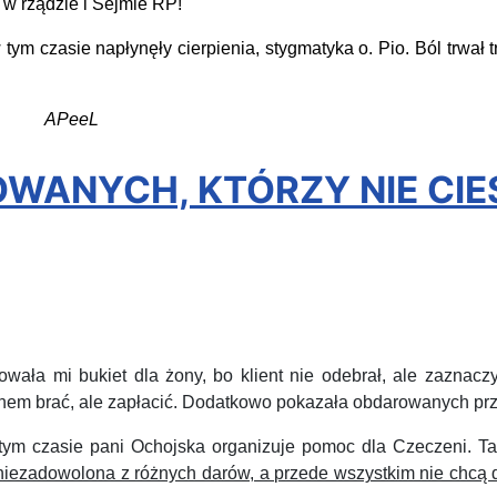
 w rządzie i Sejmie RP!
 czasie napłynęły cierpienia, stygmatyka o. Pio. Ból trwał t
APeeL
WANYCH, KTÓRZY NIE CIESZ
wała mi bukiet dla żony, bo klient nie odebrał, ale zaznacz
nem brać, ale zapłacić. Dodatkowo pokazała obdarowanych prze
czasie pani Ochojska organizuje pomoc dla Czeczeni. Tak 
niezadowolona z różnych darów, a przede wszystkim nie chcą d