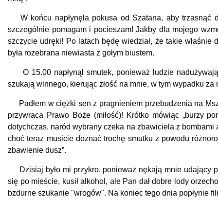
W końcu napłynęła pokusa od Szatana, aby trzasnąć drzw
szczególnie pomagam i pocieszam! Jakby dla mojego wzmocn
szczycie udręki! Po latach będę wiedział, że takie właśnie
była rozebrana niewiasta z gołym biustem.
O 15.00 napłynął smutek, ponieważ ludzie nadużywają pr
szukają winnego, kierując złość na mnie, w tym wypadku za m
Padłem w ciężki sen z pragnieniem przebudzenia na Mszę świ
przywraca Prawo Boże (miłość)! Krótko mówiąc „burzy po
dotychczas, naród wybrany czeka na zbawiciela z bombami
choć teraz musicie doznać trochę smutku z powodu różno
zbawienie dusz”.
Dzisiaj było mi przykro, ponieważ nękają mnie udający p
się po mieście, kusił alkohol, ale Pan dał dobre lody orze
bzdurne szukanie "wrogów". Na koniec tego dnia popłynie fi
APe