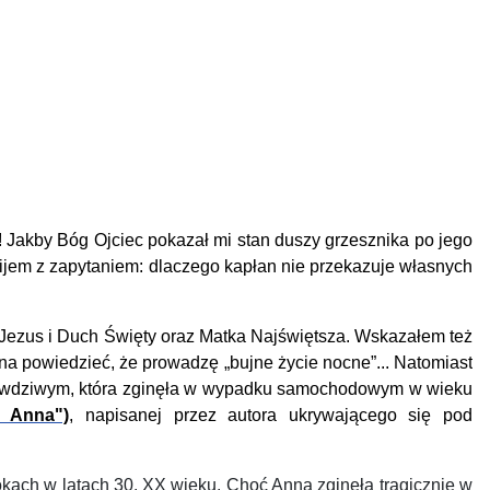
! Jakby Bóg Ojciec pokazał mi stan duszy grzesznika po jego
lijem z zapytaniem: dlaczego kapłan nie przekazuje własnych
ezus i Duch Święty oraz Matka Najświętsza. Wskazałem też
na powiedzieć, że prowadzę „bujne życie nocne”...
Natomiast
wdziwym, która zginęła w wypadku samochodowym w wieku
s Anna")
, napisanej przez autora ukrywającego się pod
kach w latach 30. XX wieku. Choć Anna zginęła tragicznie w