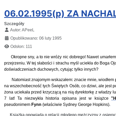
06.02.1995(p) ZA NACH
Szczegóły
Autor:
APeeL
Opublikowano: 06 luty 1995
Odsłon: 111
Okropne sny, a to nie wróży nic dobrego! Nawet umarłem 
przejrzeniu.
W tej słabości i strachu myśl uciekła do Boga O
doświadczeniach duchowych, cytując tylko innych?
Natomiast znajomym wskazałem: znacie mnie, wiodłem podł
na wszechobecność tych Świętych Osób, co dziwi, ale jest p
żona uciekała przed krzyczącą na nią dyrektorkę z władzy 
7 lat!
Ta niezwykła historia opisana jest w książce
"H
pseudonimem
Fynn
(właściwie Sydney George Hopkins).
Książka opowiada o relacji młodego mężczyzny z osieroconą