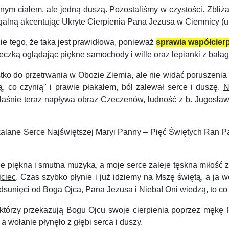
nym ciałem, ale jedną duszą. Pozostaliśmy w czystości. Zbliż
łagalną akcentując Ukryte Cierpienia Pana Jezusa w Ciemnicy (
e tego, że taka jest prawidłowa, ponieważ
sprawia współcier
czką oglądając piękne samochody i wille oraz lepianki z bała
do przetrwania w Obozie Ziemia, ale nie widać poruszenia w 
 co czynią" i prawie płakałem, ból zalewał serce i duszę.
N
a właśnie teraz napływa obraz Czeczenów, ludność z b. Jugosła
ane Serce Najświętszej Maryi Panny – Pięć Świętych Ran Pana
e piękna i smutna muzyka, a moje serce zaleje tęskna miłość 
jciec
. Czas szybko płynie i już idziemy na Mszę świętą, a ja
 odsunięci od Boga Ojca, Pana Jezusa i Nieba! Oni wiedzą, to co
którzy przekazują Bogu Ojcu swoje cierpienia poprzez mękę 
a wołanie płynęło z głębi serca i duszy.