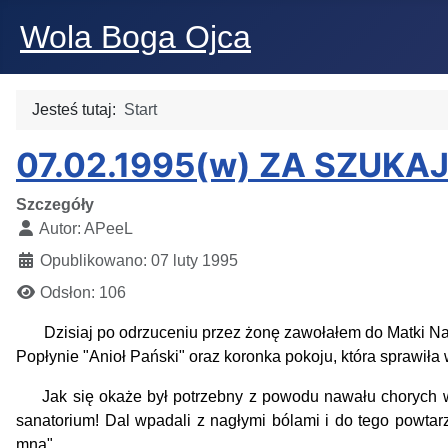
Wola Boga Ojca
Jesteś tutaj:
Start
07.02.1995(w) ZA SZUK
Szczegóły
Autor:
APeeL
Opublikowano: 07 luty 1995
Odsłon: 106
Dzisiaj po odrzuceniu przez żonę zawołałem do Matki Najśw
Popłynie "Anioł Pański" oraz koronka pokoju, która sprawiła 
Jak się okaże był potrzebny z powodu nawału chorych w pr
sanatorium! Dal wpadali z nagłymi bólami i do tego powtar
mną".