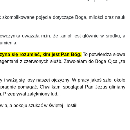
niać skomplikowane pojęcia dotyczące Boga, miłości oraz nauk
ewczynka uważała m.in. że „anioł jest głównie w środku, a
zumienia.
zyna się rozumieć, kim jest Pan Bóg.
To potwierdza słowa
 agentami z czerwonych służb. Zawołałam do Boga Ojca „za
y i ważą się losy naszej ojczyzny!
W pracy jakoś szło, około
re pragnie pomagać. Chwilkami spoglądał Pan Jezus gliniany
 Przepływał zalękniony lud...
ia, a pokoju szukać w świętej Hostii!