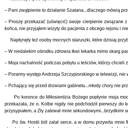
–
Pani zwątpienie to działanie Szatana...dlaczego mówią pr
–
Proszę przekazać (uświęcić) swoje cierpienie związane z
końca, nie przyjąłem wizyty do pacjenta z obcego rejonu i nie
Napłynęły też osoby mocnych staruszki, które dzisiaj przyb
–
W niedalekim ośrodku zdrowia tkwi lekarka mimo skarg pa
–
Moja nachalność podczas pobytu u teściów, którzy chcieli 
–
Poranny występ Andrzeja Szczypiorskiego w telewizji, nie
–
Pchający się przed drzwiami gabinetu...młody chory nie pr
Po koronce do Miłosierdzia Bożego popłynie moja modlit
przekazała, że o. Kolbe nigdy nie podchodził pierwszy do k
przysypiałem, a Zły zalewał mnie sekundowymi...brzydkimi s
Po św. Hostii ból zalał serce, a w domu przywita mnie fi