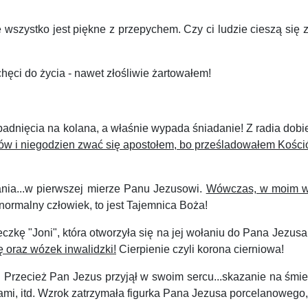
szystko jest piękne z przepychem. Czy ci ludzie cieszą się z
hęci do życia - nawet złośliwie żartowałem!
padnięcia na kolana, a właśnie wypada śniadanie! Z radia dob
ów i niegodzien zwać się apostołem, bo prześladowałem Kości
ia...w pierwszej mierze Panu Jezusowi.
Wówczas, w moim wyp
normalny człowiek, to jest Tajemnica Boża!
 "Joni", która otworzyła się na jej wołaniu do Pana Jezusa: 
ę oraz wózek inwalidzki!
Cierpienie czyli korona cierniowa!
rzecież Pan Jezus przyjął w swoim sercu...skazanie na śmie
mi, itd. Wzrok zatrzymała figurka Pana Jezusa porcelanowego, 