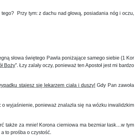
 tego? Przy tym: z dachu nad głową, posiadania nóg i oczu,
iegną słowa świętego Pawła poniżające samego siebie (1 Kor
ół Boży
”. Łzy zalały oczy, ponieważ ten Apostoł jest mi bardzo
adku stajesz się lekarzem ciała i duszy!
Gdy Pan zawoła
o wyjaśnienie, ponieważ znalazła się na wózku inwalidzkim
rć także za mnie! Korona cierniowa ma bezmiar łask…w tym
a to prośba o czystość.