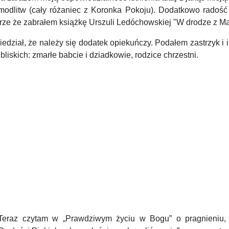
odlitw (cały różaniec z Koronka Pokoju). Dodatkowo radość 
ze że zabrałem książkę Urszuli Ledóchowskiej "W drodze z Mary
ział, że należy się dodatek opiekuńczy. Podałem zastrzyk i in
liskich: zmarłe babcie i dziadkowie, rodzice chrzestni.
z czytam w „Prawdziwym życiu w Bogu” o pragnieniu, a 