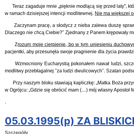
Teraz zagaduje mnie „pięknie modlącą się przed laty”, któr
w ramach dzisiejszej intencji modlitewnej.
Nie ma większej ob
Zaczynam pracę, a słodycz z nieba zalewa duszę sprawiaj
Dlaczego nie chcą Ciebie?" Zjednany z Panem krępowały mni
Z
rozum moje cierpienie, bo w tym uniesieniu duchowym
pacjentki, aby przesunęła swoje pragnienie dla życia prawd
Wzmocniony Eucharystią pokonałem nawał ludzi, szczegól
modlitwy przebłagalnej "za ludzi dwulicowych". Szatan pod
Przy naszym bloku stawiają kapliczkę: „Matka Boża przysz
w Ogrójcu: „Gdzie się obrócić mam (…) mój własny Apostoł M
.
05.03.1995(p) ZA BLISK
Szczegóły