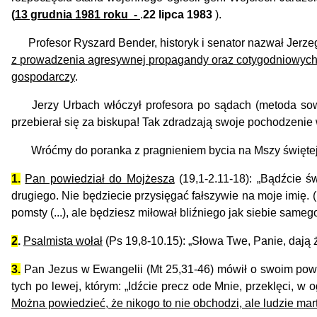
(
13 grudnia 1981 roku
-
.
22 lipca 1983
).
Profesor Ryszard Bender,
historyk i senator
nazwał Jerz
z prowadzenia agresywnej propagandy oraz cotygodniowych, c
gospodarczy
.
Jerzy Urbach włóczył profesora po sądach (metoda sowi
przebierał się za biskupa!
Tak zdradzają swoje pochodzenie 
Wróćmy do poranka z pragnieniem bycia na Mszy świętej o
1.
Pan powiedział do Mojżesza
(19,1-2.11-18): „Bądźcie ś
drugiego. Nie będziecie przysięgać fałszywie na moje imię.
pomsty (...), ale będziesz miłował bliźniego jak siebie sameg
2
.
Psalmista wołał
(Ps 19,8-10.15): „Słowa Twe, Panie, dają ż
3.
Pan Jezus w Ewangelii (Mt 25,31-46) mówił o swoim powr
tych po lewej, którym: „Idźcie precz ode Mnie, przeklęci, w
Można powiedzieć, że nikogo to nie obchodzi, ale ludzie martw