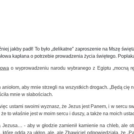
iej jakby padł! To było „delikatne” zaproszenie na Mszę święt
 na słowa kapłana o potrzebie prowadzenia życia świętego. Pop
łowa
o wyprowadzeniu narodu wybranego z Egiptu „
mocną rę
aniołom, aby mnie strzegli na wszystkich drogach. „Będą cię no
ciła mnie w słabościach.
 więc ustami swoimi wyznasz, że Jezus jest Panem, i w sercu s
e to właśnie jest w moim sercu i duszy, a także na moich usta
na Jezusa…
- aby w głodzie zamienił kamienie na chleb, ale 
 , które odda za ukłon, ale, ale Zbawiciel odpowiedziała, że