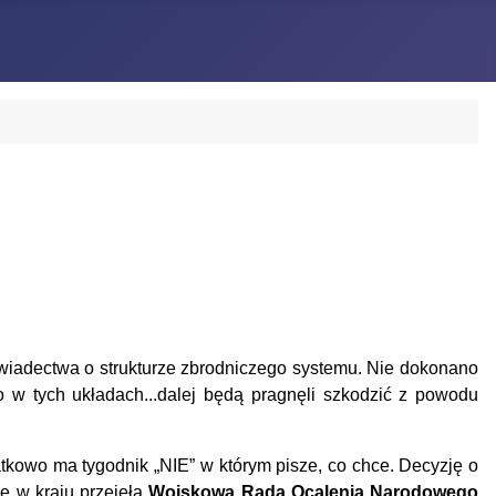
 świadectwa o strukturze zbrodniczego systemu.
Nie
dokonano
o w tych układach...dalej będą pragnęli szkodzić
z powodu
kowo ma tygodnik „NIE” w którym pisze, co chce.
Decyzję o
ę w kraju przejęła
Wojskowa Rada Ocalenia Narodowego