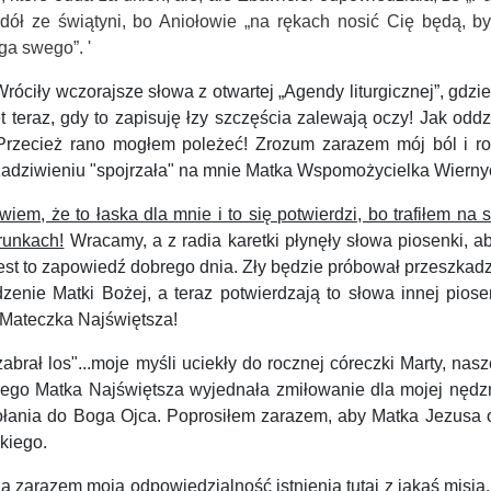
dół ze świ
ą
tyni, bo Aniołowie „
na rękach nosić Cię będą, by
ga swego”. '
Wróciły wczorajsze słowa z otwartej „Agendy liturgicznej”, gdzi
t teraz, gdy to zapisuję łzy szczęścia zalewają oczy!
Jak oddz
 Przecież rano mogłem poleżeć!
Zrozum zarazem mój ból i rozt
adziwieniu "spojrzała" na mnie Matka Wspomożycielka Wierny
m, że to łaska dla mnie i to się potwierdzi, bo trafiłem na st
runkach!
Wracamy, a z radia karetki płynęły słowa piosenki,
to zapowiedź dobrego dnia. Zły będzie próbował przeszkadzać,
enie Matki Bożej, a teraz potwierdzają to słowa innej piosen
ła Mateczka Najświętsza!
ał los"...moje myśli uciekły do rocznej córeczki Marty, nasze
órego Matka Najświętsza wyjednała zmiłowanie dla mojej nędz
ołania do Boga Ojca.
Poprosiłem zarazem, aby Matka Jezusa ob
kiego.
arazem moją odpowiedzialność istnienia tutaj z jakąś misją.