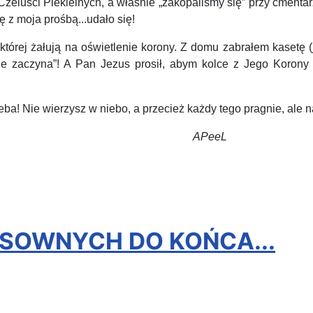
Czeluści Piekielnych, a właśnie „zakopaliśmy się” przy cmenta
ę z moja prośbą...udało się!
órej żałują na oświetlenie korony.
Z domu zabrałem kasetę (je
 zaczyna”! A Pan Jezus prosił, abym kolce z Jego Korony z
eba! Nie wierzysz w niebo, a przecież każdy tego pragnie, ale n
eeL
RESOWNYCH DO KOŃCA...