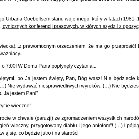
ego Urbana
Goebe
l
lsem stanu wojennego,
który w
latach 1981–1
ynicznych konferencji prasowych, w których szydził z opozycji
ecka)...z prawomocnym orzeczeniem, że ma go przeprosić!
ważniacy...
 7:00! W Domu Pana popłynęły czytania...
więtymi, bo Ja jestem święty, Pan, Bóg wasz! Nie będziecie 
 (…) Nie wydawać niesprawiedliwych wyroków. (…) Nie będziesz
o. Ja jestem Pan!”
ycie wieczne”...
ocie w chwale (paruzji) ze zgromadzeniem wszystkich narodó
 ogień wieczny, przygotowany diabłu i jego aniołom”! (…) I pój
ią się, co będzie jutro i na starość!