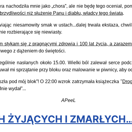
a nachodziła mnie jako „chora”, ale nie będę tego oceniał, po
rzydliwości niż służenie Panu i diabłu, władcy tego świata
.
ąc niesamowity smak w ustach...dalej trwała ekstaza, chwil
e rozbierające się niewiasty.
 stykam się z pragnącymi zdrowia i 100 lat życia, a zarazem 
ziwego z dążeniem do świętości.
nie nasłanych około 15.00. Wielki ból zalewał serce podcz
suwał mi sprzątanie przy bloku oraz malowanie w piwnicy, aby
ła pod mój blok”! O 22:00 wzrok zatrzymała książeczka "
Drog
nie wydał”...
APeeL
ICH ŻYJĄCYCH I ZMARŁYCH