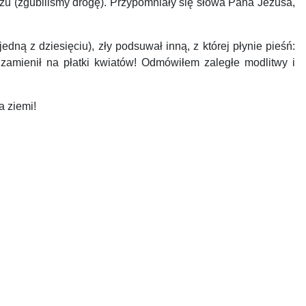
rzu (zgubiliśmy drogę). Przypomniały się słowa Pana Jezusa,
dną z dziesięciu), zły podsuwał inną, z której płynie pieśń:
amienił na płatki kwiatów! Odmówiłem zaległe modlitwy i
a ziemi!