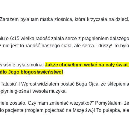
arazem była tam matka złośnica, która krzyczała na dzieci.
iu o 6:15 wielka radość zalała serce z pragnieniem dalszego
 nie jest to radość naszego ciała, ale serca i duszy! To była
 właśnie była smutna!
Jakże chciałbym wołać na cały świat:
padło Jego błogosławieństwo!
 Tatusiu”!! Wprost widziałem
postać Boga Ojca, ze sklepienia
płynie głośna i wesoła muzyka.
iele zostało. Czy mam zmieniać wszystko?” Pomyślałem, że
ło pacjenta (mogłem pojechać na Mszę św.)! To pułapka, ale