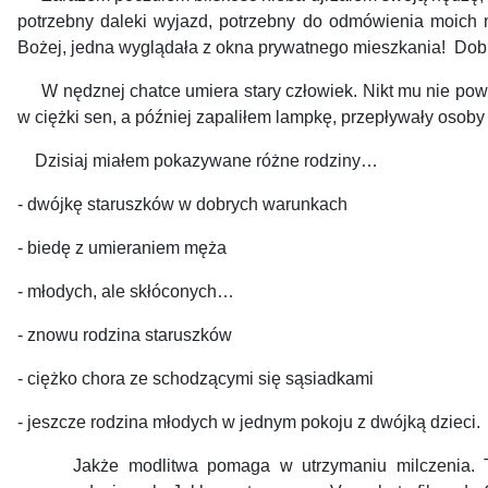
potrzebny daleki wyjazd, potrzebny do odmówienia moich m
Bożej, jedna wyglądała z okna prywatnego mieszkania!
Dobr
W nędznej chatce umiera stary człowiek. Nikt mu nie powied
w ciężki sen, a później zapaliłem lampkę, przepływały osoby b
Dzisiaj miałem pokazywane różne rodziny…
- dwójkę staruszków w dobrych warunkach
- biedę z umieraniem męża
- młodych, ale skłóconych…
- znowu rodzina staruszków
- ciężko chora ze schodzącymi się sąsiadkami
- jeszcze rodzina młodych w jednym pokoju z dwójką dzieci.
Jakże modlitwa pomaga w utrzymaniu milczenia. Tera