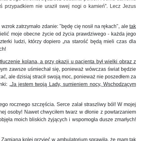
ś przypadkiem nie uraził swej nogi o kamień”. Lecz Jezus
e wzrok zatrzymało zdanie: "będę cię nosił na rękach", ale
tak
ielić moje obecne życie od życia prawdziwego - każda jego
erki ludzi, którzy dopiero „na starość będą mieli czas dla
ch!
łuczenie kolana, a przy okazji u pacjenta był wielki obraz z
 abym zawsze uśmiechał się, ponieważ wówczas świat będzie
 ale dzisiaj stracił swoją moc, ponieważ nie poszedłem za
ki: „
Ja jestem twoją Lady, sumieniem nocy, Wschodzącym
go rocznego szczęścia. Serce zalał straszliwy ból! W mojej
nej osoby! Nawet chwyciłem twarz w dłonie z powtarzaniem
jęła moich bliskich żyjących i wspomogła dusze zmarłych!
 Zamiana kolei przyjęć w ambulatorium sprawiła, że mam tak