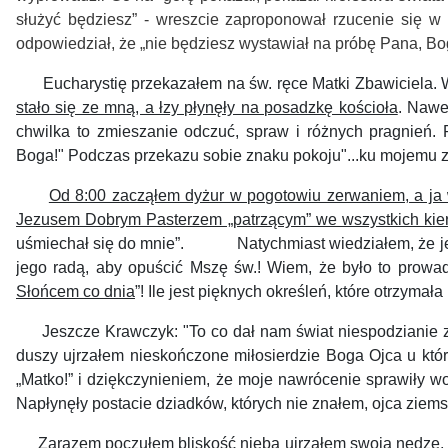
służyć będziesz”
-
wreszcie zaproponował rzucenie się w 
odpowiedział, że „nie
będziesz wystawiał na próbę Pana, Bo
Eucharystię przekazałem na św. ręce Matki Zbawiciela.
stało się ze mną, a łzy płynęły na posadzkę kościoła
. Nawe
chwilka to zmieszanie odczuć, spraw i różnych pragnień.
Boga!"
Podczas przekazu sobie znaku pokoju"...ku mojemu z
Od 8:00 zacząłem dyżur w pogotowiu zerwaniem, a ja wie
Jezusem Dobrym Pasterzem „patrzącym” we wszystkich kie
uśmiechał się do mnie”. Natychmiast wiedziałem, że jest 
jego radą, aby opuścić Mszę św.! Wiem, że było to prowadz
Słońcem co dnia
”! Ile jest pięknych określeń, które otrzyma
Jeszcze Krawczyk: "To co dał nam świat niespodzianie zabr
duszy ujrzałem nieskończone miłosierdzie Boga Ojca u kt
„Matko!” i dziękczynieniem, że moje nawrócenie sprawiły w
Napłynęły postacie dziadków, których nie znałem, ojca ziems
Zarazem poczułem bliskość nieba ujrzałem swoją nędzę, a z