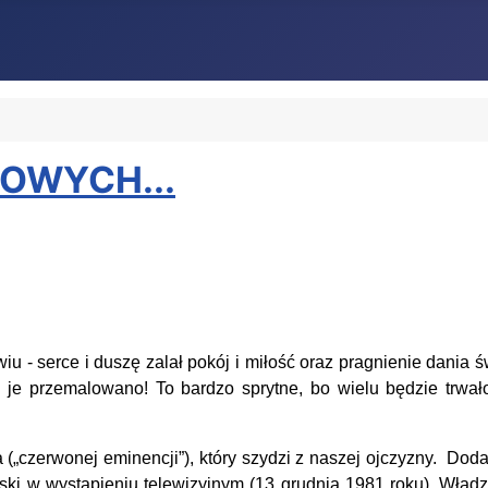
COWYCH...
wiu -
s
erce
i duszę zalał pokój i miłość oraz pragnienie dania
o je przemalowano! To bardzo sprytne,
bo wielu będzie trwał
 (
„
czerwonej eminencji”)
, który szydz
i z
nasz
ej
ojczyzn
y.
Dodat
lski w wystąpieniu telewizyjnym
(13 grudnia 1981 roku). Władz