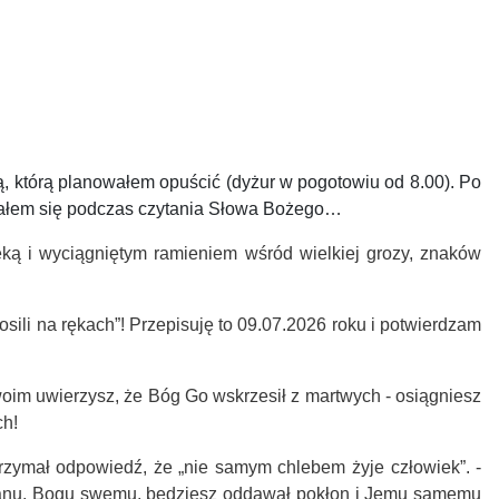
ą, którą planowałem opuścić (dyżur w pogotowiu od 8.00). Po
łakałem się podczas czytania Słowa Bożego…
ką i wyciągniętym ramieniem wśród wielkiej grozy, znaków
sili na rękach”! Przepisuję to 09.07.2026 roku i potwierdzam
woim uwierzysz, że Bóg Go wskrzesił z martwych - osiągniesz
ch!
otrzymał odpowiedź, że „nie samym chlebem żyje człowiek”.
-
 „Panu, Bogu swemu, będziesz oddawał pokłon i Jemu samemu