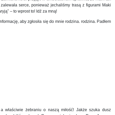
zalewała serce, ponieważ jechaliśmy trasą z figurami Maki
ją" – to wprost to! Idź za mną!
formację, aby zgłosiła się do mnie rodzina. rodzina. Padłem
właściwie żebraniu o naszą miłość! Jakże szuka dusz