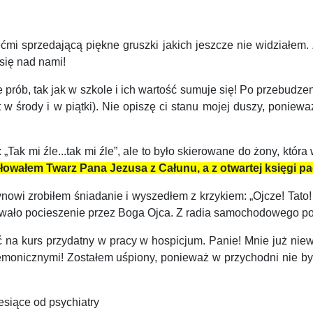
 sprzedającą piękne gruszki jakich jeszcze nie widziałem. Z
się nad nami!
rób, tak jak w szkole i ich wartość sumuje się! Po przebudzen
 w środy i w piątki). Nie opiszę ci stanu mojej duszy, ponieważ
ak mi źle...tak mi źle”, ale to było skierowane do żony, która
całowałem Twarz Pana Jezusa z Całunu, a z otwartej księgi 
owi zrobiłem śniadanie i wyszedłem z krzykiem: „Ojcze! Tato!
rywało pocieszenie przez Boga Ojca. Z radia samochodowego po
 kurs przydatny w pracy w hospicjum. Panie! Mnie już niew
demonicznymi!
Zostałem uśpiony, ponieważ w przychodni nie by
iesiące od psychiatry