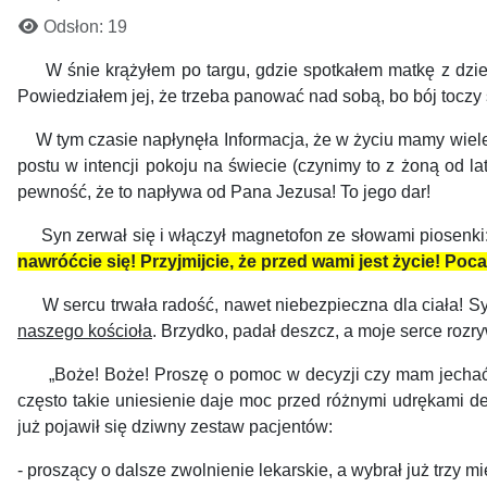
Odsłon: 19
W śnie krążyłem po targu, gdzie spotkałem matkę z dziećmi
Powiedziałem jej, że trzeba panować nad sobą, bo bój toczy 
W tym czasie napłynęła Informacja, że w życiu mamy wiele p
postu w intencji pokoju na świecie (czynimy to z żoną od lat
pewność, że to napływa od Pana Jezusa! To jego dar!
Syn zerwał się i włączył magnetofon ze słowami piosenki: „T
nawróćcie się! Przyjmijcie, że przed wami jest życie! Po
W sercu trwała radość, nawet niebezpieczna dla ciała! Syn
naszego kościoła
. Brzydko, padał deszcz, a moje serce roz
„Boże! Boże! Proszę o pomoc w decyzji czy mam jechać na
często takie uniesienie daje moc przed różnymi udrękami 
już pojawił się dziwny zestaw pacjentów:
- proszący o dalsze zwolnienie lekarskie, a wybrał już trzy m