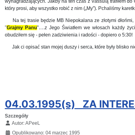
wynagradzających. Jakby na ten czas z Vassulą trafiłem do 
który prosi, aby wszystko robić z nim („My”). Pchaliśmy karetk
Na tej trasie będzie MB Niepokalana ze złotymi dłońmi, kt
"
Grajmy Panu
”….z Jego Światłem we włosach każdy życie
obudziłem się - pełen zadziwienia i radości - dopiero o 5:30!
Jak ci opisać stan mojej duszy i serca, które były blisko ni
AP
04.03.1995(s) ZA INTE
Szczegóły
Autor:
APeeL
Opublikowano: 04 marzec 1995