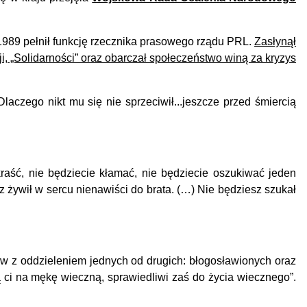
989 pełnił funkcję rzecznika prasowego rządu PRL.
Zasłynął
, „Solidarności” oraz obarczał społeczeństwo winą za kryzys
Dlaczego
nikt mu się nie sprzeciwił...jeszcze przed śmiercią
kraść, nie będziecie kłamać, nie będziecie oszukiwać jeden
 żywił w sercu nienawiści do brata. (…) Nie będziesz szukał
w z oddzieleniem jednych od drugich: błogosławionych oraz
dą ci na mękę wieczną, sprawiedliwi zaś do życia wiecznego”.