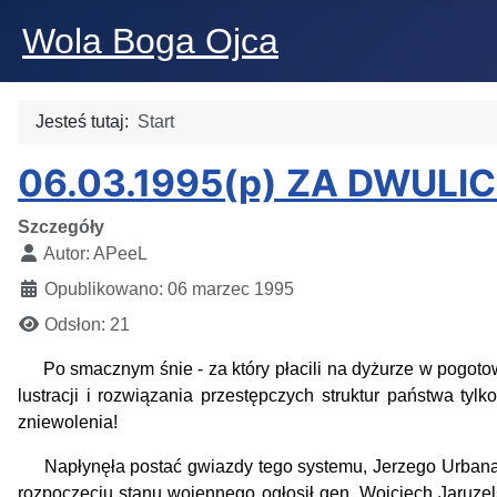
Wola Boga Ojca
Jesteś tutaj:
Start
06.03.1995(p) ZA DWULI
Szczegóły
Autor:
APeeL
Opublikowano: 06 marzec 1995
Odsłon: 21
Po smacznym śnie - za który płacili na dyżurze w pogoto
lustracji i
rozwiąz
an
ia
przestępczych struktur państwa
tylk
zniewolenia!
Napłynęła postać gwiazdy tego systemu,
Jerzego Urbana
rozpoczęciu stanu wojennego
ogłosił gen. Wojciech Jaruze