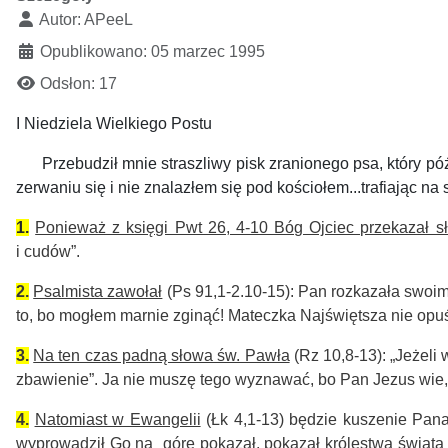
Autor:
APeeL
Opublikowano: 05 marzec 1995
Odsłon: 17
I Niedziela Wielkiego Postu
Przebudził mnie straszliwy pisk zranionego psa, który późn
zerwaniu się i nie znalazłem się pod kościołem...trafiając
1.
Ponieważ z księgi Pwt 26, 4-10 Bóg Ojciec przekazał s
i cudów”.
2.
Psalmista zawołał
(Ps 91,1-2.10-15): Pan rozkazała swoim 
to, bo mogłem marnie zginąć! Mateczka Najświętsza nie opuś
3.
Na ten czas padną słowa św. Pawła
(Rz 10,8-13): „Jeżeli
zbawienie”. Ja nie muszę tego wyznawać, bo Pan Jezus wie, ż
4.
Natomiast w Ewangelii
(Łk 4,1-13) będzie kuszenie Pa
wyprowadził Go na górę pokazał, pokazał królestwa świata