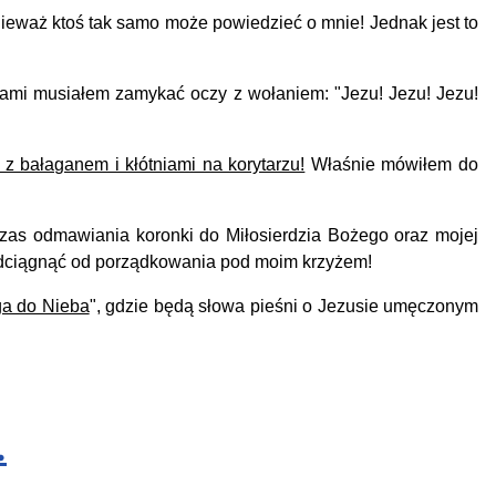
nieważ ktoś tak samo może powiedzieć o mnie! Jednak jest to
ami musiałem zamykać oczy z wołaniem: "Jezu! Jezu! Jezu!
z bałaganem i kłótniami na korytarzu!
Właśnie mówiłem do
as odmawiania koronki do Miłosierdzia Bożego oraz mojej
 odciągnąć od porządkowania pod moim krzyżem!
a do Nieba
", gdzie będą słowa pieśni o Jezusie umęczonym
…