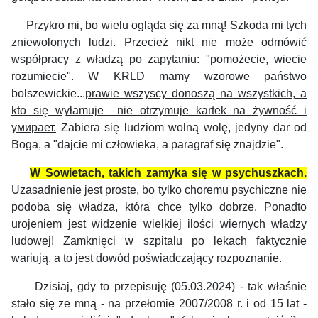
Przykro mi, bo wielu ogląda się za mną! Szkoda mi tych
zniewolonych ludzi. Przecież nikt nie może odmówić
współpracy z władzą po zapytaniu: "pomożecie, wiecie
rozumiecie". W KRLD mamy wzorowe państwo
bolszewickie...
prawie wszyscy donoszą na wszystkich, a
kto się wyłamuje nie otrzymuje kartek na żywność i
умирает.
Zabiera się ludziom wolną wolę, jedyny dar od
Boga, a "dajcie mi człowieka, a paragraf się znajdzie".
W Sowietach, takich zamyka się w psychuszkach.
Uzasadnienie jest proste, bo tylko choremu psychiczne nie
podoba się władza, która chce tylko dobrze. Ponadto
urojeniem jest widzenie wielkiej ilości wiernych władzy
ludowej! Zamknięci w szpitalu po lekach faktycznie
wariują, a to jest dowód poświadczający rozpoznanie.
Dzisiaj, gdy to przepisuję (05.03.2024) - tak właśnie
stało się ze mną - na przełomie 2007/2008 r. i od 15 lat -