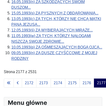
16.05.1993(n) ZA SZKODZĄCYCH SWOIM
DUSZOM...
15.05.1993(s) ZA PYSZNYCH Z OBDAROWANIA...
13.05.1993(c) ZA TYCH, KTÓRZY NIE CHCĄ MATKI
PANA JEZUSA...
12.05.1993(ś) ZA WYBIERAJĄCYCH MIRAŻE...
11.05.1993(w) ZA TYCH, KTÓRZY NAŁOGAMI
NISZCZĄ SWOJE ZDROWIE...
10.05.1993(p) ZA OŚMIESZAJĄCYCH BOGA OJCA...
09.05.1993(n) ZA DUSZE CZYŚĆCOWE Z MOJEJ
RODZINY
Strona 2177 z 2531
2172
2173
2174
2175
2176
2177
Menu główne