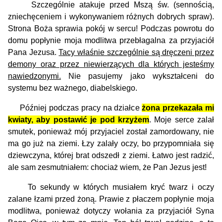
Szczególnie atakuje przed Mszą św. (sennością,
zniechęceniem i wykonywaniem różnych dobrych spraw).
Strona Boża sprawia pokój w sercu! Podczas powrotu do
domu popłynie moja modlitwa przebłagalna za przyjaciół
Pana Jezusa.
Tacy właśnie szczególnie są dręczeni przez
demony oraz przez niewierzących dla których jesteśmy
nawiedzonymi.
Nie pasujemy jako wykształceni do
systemu bez ważnego, diabelskiego.
Później podczas pracy na działce
żona przekazała mi
kwiaty, aby postawić je pod krzyżem
. Moje serce zalał
smutek, ponieważ mój przyjaciel został zamordowany, nie
ma go już na ziemi. Łzy zalały oczy, bo przypomniała się
dziewczyna, której brat odszedł z ziemi. Łatwo jest radzić,
ale sam zesmutniałem: chociaż wiem, że Pan Jezus jest!
To sekundy w których musiałem kryć twarz i oczy
zalane łzami przed żoną. Prawie z płaczem popłynie moja
modlitwa, ponieważ dotyczy wołania za przyjaciół Syna