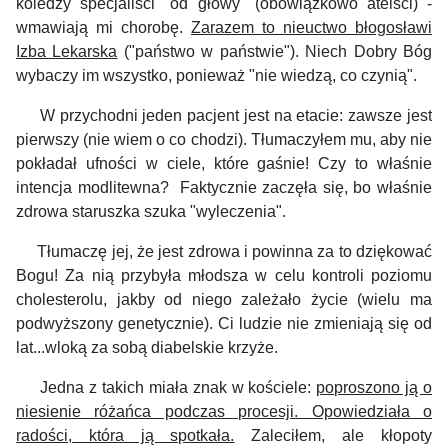
koledzy specjaliści "od głowy" (obowiązkowo ateiści) -
wmawiają mi chorobę.
Zarazem to nieuctwo błogosławi
Izba Lekarska
("państwo w państwie"). Niech Dobry Bóg
wybaczy im wszystko, ponieważ "nie wiedzą, co czynią".
W przychodni jeden pacjent jest na etacie: zawsze jest
pierwszy (nie wiem o co chodzi). Tłumaczyłem mu, aby nie
pokładał ufności w ciele, które gaśnie! Czy to właśnie
intencja modlitewna?
Faktycznie zaczęła się, bo właśnie
zdrowa staruszka szuka "wyleczenia".
Tłumaczę jej, że jest zdrowa i powinna za to dziękować
Bogu! Za nią przybyła młodsza w celu kontroli poziomu
cholesterolu, jakby od niego zależało życie (wielu ma
podwyższony genetycznie). Ci ludzie nie zmieniają się od
lat...wloką za sobą diabelskie krzyże.
Jedna z takich miała znak w kościele:
poproszono ją o
niesienie różańca podczas procesji. Opowiedziała o
radości, która ją spotkała.
Zaleciłem, ale kłopoty