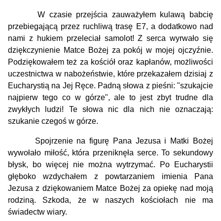
W czasie przejścia zauważyłem kulawą babcię
przebiegającą przez ruchliwą trasę E7, a dodatkowo nad
nami z hukiem przeleciał samolot! Z serca wyrwało się
dziękczynienie Matce Bożej za pokój w mojej ojczyźnie.
Podziękowałem też za kościół oraz kapłanów, możliwości
uczestnictwa w nabożeństwie, które przekazałem dzisiaj z
Eucharystią na Jej Ręce. Padną słowa z pieśni: "szukajcie
najpierw tego co w górze", ale to jest zbyt trudne dla
zwykłych ludzi! Te słowa nic dla nich nie oznaczają:
szukanie czegoś w górze.
Spojrzenie na figurę Pana Jezusa i Matki Bożej
wywołało miłość, która przeniknęła serce. To sekundowy
błysk, bo więcej nie można wytrzymać. Po Eucharystii
głęboko wzdychałem z powtarzaniem imienia Pana
Jezusa z dziękowaniem Matce Bożej za opiekę nad moją
rodziną. Szkoda, że w naszych kościołach nie ma
świadectw wiary.