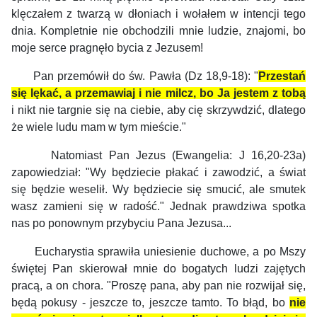
klęczałem z twarzą w dłoniach i wołałem w intencji tego
dnia. Kompletnie nie obchodzili mnie ludzie, znajomi, bo
moje serce pragnęło bycia z Jezusem!
Pan przemówił do św. Pawła (Dz 18,9-18): "
Przestań
się lękać, a przemawiaj i nie milcz, bo Ja jestem z tobą
i nikt nie targnie się na ciebie, aby cię skrzywdzić, dlatego
że wiele ludu mam w tym mieście."
Natomiast Pan Jezus (Ewangelia: J 16,20-23a)
zapowiedział: "Wy będziecie płakać i zawodzić, a świat
się będzie weselił. Wy będziecie się smucić, ale smutek
wasz zamieni się w radość." Jednak prawdziwa spotka
nas po ponownym przybyciu Pana Jezusa...
Eucharystia sprawiła uniesienie duchowe, a po Mszy
świętej Pan skierował mnie do bogatych ludzi zajętych
pracą, a on chora. "Proszę pana, aby pan nie rozwijał się,
będą pokusy - jeszcze to, jeszcze tamto. To błąd, bo
nie