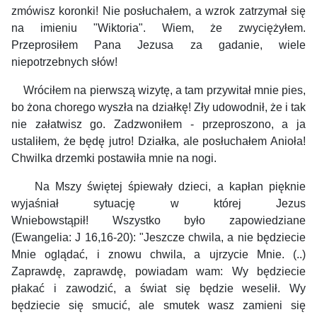
zmówisz koronki! Nie posłuchałem, a wzrok zatrzymał się
na imieniu "Wiktoria". Wiem, że zwyciężyłem.
Przeprosiłem Pana Jezusa za gadanie, wiele
niepotrzebnych słów!
Wróciłem na pierwszą wizytę, a tam przywitał mnie pies,
bo żona chorego wyszła na działkę! Zły udowodnił, że i tak
nie załatwisz go. Zadzwoniłem - przeproszono, a ja
ustaliłem, że będę jutro! Działka, ale posłuchałem Anioła!
Chwilka drzemki postawiła mnie na nogi.
Na Mszy świętej śpiewały dzieci, a kapłan pięknie
wyjaśniał sytuację w której Jezus
Wniebowstąpił!
Wszystko było zapowiedziane
(Ewangelia: J 16,16-20): "Jeszcze chwila, a nie będziecie
Mnie oglądać, i znowu chwila, a ujrzycie Mnie. (..)
Zaprawdę, zaprawdę, powiadam wam: Wy będziecie
płakać i zawodzić, a świat się będzie weselił. Wy
będziecie się smucić, ale smutek wasz zamieni się