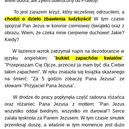
wiele dobra, ale żyłem odwrócony od Prawdy!
To jest zarazem krzyż, który wcześniej odrzuciłem, a
chodzi o dzieło zbawienia ludzkości!
W tym czasie
spojrzał Pan Jezus w koronie cierniowej (świątek) oraz z
obrazu, Wiem, że czeka mnie cierpienie duchowe! Jakie?
Kiedy?
W łazience wzrok zatrzymał napis na dezodorancie w
języku angielskim: "
bukiet zapachów kwiatów
".
"Przepraszam Cię Ojcze, przecież ja mam być dla Ciebie
takim zapachem". W ręku znalazła się książka skazanego
na śmierć: "Za 5 godzin zobaczę Pana Jezusa" ze
słowami "Przyjaciel Pana Jezusa".
W drodze do pracy popłynęła część radosna różańca
oraz różaniec Pana Jezusa z mottem: "Pan Jezus
wszystko oddał biednym, wszystko im darował"! Serce
zalała tęsknota za Panem Jezusem. W tym czasie smutek
przeniknął duszę, a właśnie w tym momencie jest dużo