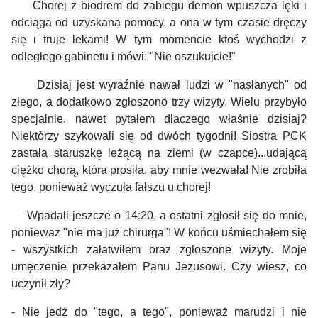
Chorej z biodrem do zabiegu demon wpuszcza lęki i
odciąga od uzyskana pomocy, a ona w tym czasie dręczy
się i truje lekami! W tym momencie ktoś wychodzi z
odległego gabinetu i mówi: "Nie oszukujcie!"
Dzisiaj jest wyraźnie nawał ludzi w "nasłanych" od
złego, a dodatkowo zgłoszono trzy wizyty. Wielu przybyło
specjalnie, nawet pytałem dlaczego właśnie dzisiaj?
Niektórzy szykowali się od dwóch tygodni! Siostra PCK
zastała staruszkę leżącą na ziemi (w czapce)...udającą
ciężko chorą, która prosiła, aby mnie wezwała! Nie zrobiła
tego, ponieważ wyczuła fałszu u chorej!
Wpadali jeszcze o 14:20, a ostatni zgłosił się do mnie,
ponieważ "nie ma już chirurga"! W końcu uśmiechałem się
- wszystkich załatwiłem oraz zgłoszone wizyty. Moje
umęczenie przekazałem Panu Jezusowi. Czy wiesz, co
uczynił zły?
- Nie jedź do "tego, a tego", ponieważ marudzi i nie