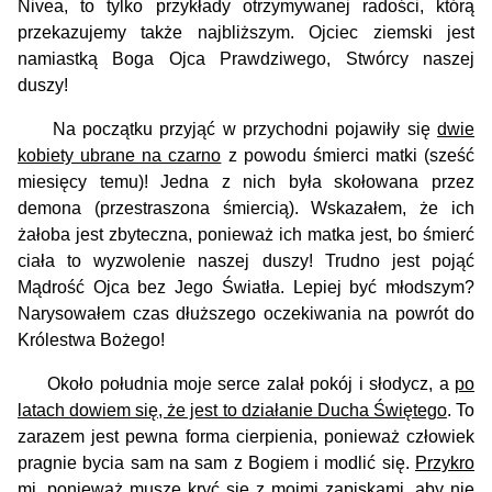
Nivea, to tylko przykłady otrzymywanej radości, którą
przekazujemy także najbliższym. Ojciec ziemski jest
namiastką Boga Ojca Prawdziwego, Stwórcy naszej
duszy!
Na początku przyjąć w przychodni pojawiły się
dwie
kobiety ubrane na czarno
z powodu śmierci matki (sześć
miesięcy temu)! Jedna z nich była skołowana przez
demona (przestraszona śmiercią). Wskazałem, że ich
żałoba jest zbyteczna, ponieważ ich matka jest, bo śmierć
ciała to wyzwolenie naszej duszy! Trudno jest pojąć
Mądrość Ojca bez Jego Światła. Lepiej być młodszym?
Narysowałem czas dłuższego oczekiwania na powrót do
Królestwa Bożego!
Około południa moje serce zalał pokój i słodycz, a
po
latach dowiem się, że jest to działanie Ducha Świętego
. To
zarazem jest pewna forma cierpienia, ponieważ człowiek
pragnie bycia sam na sam z Bogiem i modlić się.
Przykro
mi, ponieważ muszę kryć się z moimi zapiskami, aby nie