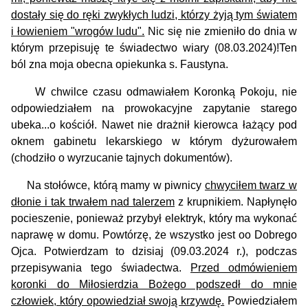
dostały się do ręki zwykłych ludzi, którzy żyją tym światem
i łowieniem "wrogów ludu".
Nic się nie zmieniło do dnia w
którym przepisuję te świadectwo wiary (08.03.2024)!Ten
ból zna moja obecna opiekunka s. Faustyna.
W chwilce czasu odmawiałem Koronką Pokoju, nie
odpowiedziałem na prowokacyjne zapytanie starego
ubeka...o kościół. Nawet nie drażnił kierowca łażący pod
oknem gabinetu lekarskiego w którym dyżurowałem
(chodziło o wyrzucanie tajnych dokumentów).
Na stołówce, którą mamy w piwnicy
chwyciłem twarz w
dłonie i tak trwałem nad talerzem
z krupnikiem. Napłynęło
pocieszenie, ponieważ przybył elektryk, który ma wykonać
naprawę w domu. Powtórzę, że wszystko jest oo Dobrego
Ojca. Potwierdzam to dzisiaj (09.03.2024 r.), podczas
przepisywania tego świadectwa.
Przed odmówieniem
koronki do Miłosierdzia Bożego podszedł do mnie
człowiek, który opowiedział swoją krzywdę.
Powiedziałem