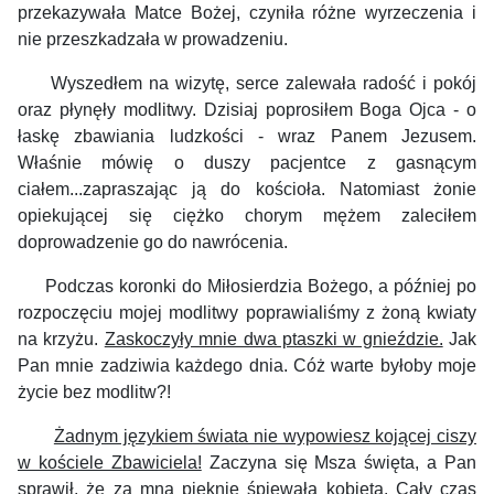
przekazywała Matce Bożej, czyniła różne wyrzeczenia i
nie przeszkadzała w prowadzeniu.
Wyszedłem na wizytę, serce zalewała radość i pokój
oraz płynęły modlitwy. Dzisiaj poprosiłem Boga Ojca - o
łaskę zbawiania ludzkości - wraz Panem Jezusem.
Właśnie mówię o duszy pacjentce z gasnącym
ciałem...zapraszając ją do kościoła. Natomiast żonie
opiekującej się ciężko chorym mężem zaleciłem
doprowadzenie go do nawrócenia.
Podczas koronki do Miłosierdzia Bożego, a później po
rozpoczęciu mojej modlitwy poprawialiśmy z żoną kwiaty
na krzyżu.
Zaskoczyły mnie dwa ptaszki w gnieździe.
Jak
Pan mnie zadziwia każdego dnia. Cóż warte byłoby moje
życie bez modlitw?!
Żadnym językiem świata nie wypowiesz kojącej ciszy
w kościele Zbawiciela!
Zaczyna się Msza święta, a Pan
sprawił, że za mną pięknie śpiewała kobieta. Cały czas