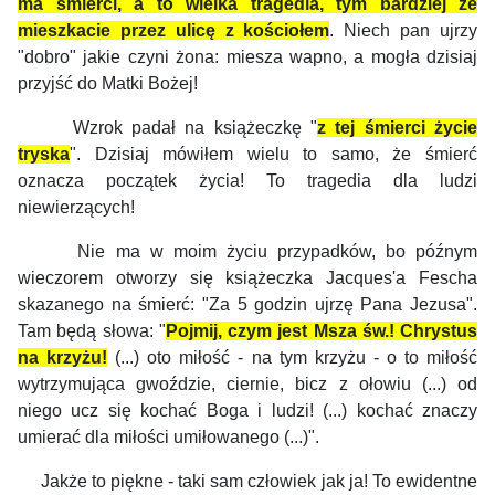
ma śmierci, a to wielka tragedia, tym bardziej że
mieszkacie przez ulicę z kościołem
. Niech pan ujrzy
"dobro" jakie czyni żona: miesza wapno, a mogła dzisiaj
przyjść do Matki Bożej!
Wzrok padał na książeczkę "
z tej śmierci życie
tryska
". Dzisiaj mówiłem wielu to samo, że śmierć
oznacza początek życia! To tragedia dla ludzi
niewierzących!
Nie ma w moim życiu przypadków, bo późnym
wieczorem otworzy się książeczka Jacques'a Fescha
skazanego na śmierć: "Za 5 godzin ujrzę Pana Jezusa".
Tam będą słowa: "
Pojmij, czym jest Msza św.! Chrystus
na krzyżu!
(...) oto miłość - na tym krzyżu - o to miłość
wytrzymująca gwoździe, ciernie, bicz z ołowiu (...) od
niego ucz się kochać Boga i ludzi! (...) kochać znaczy
umierać dla miłości umiłowanego (...)".
Jakże to piękne - taki sam człowiek jak ja! To ewidentne