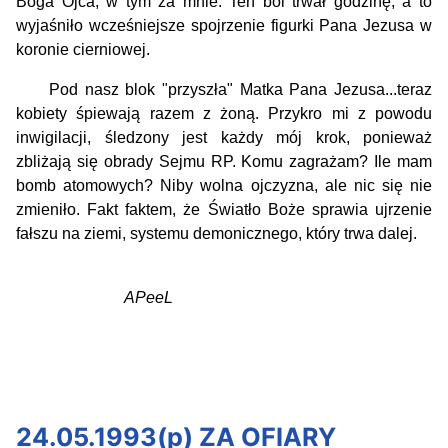
Boga Ojca, w tym za mnie. Ten ból trwał godzinę, a to
wyjaśniło wcześniejsze spojrzenie figurki Pana Jezusa w
koronie cierniowej.
Pod nasz blok "przyszła" Matka Pana Jezusa...teraz
kobiety śpiewają razem z żoną. Przykro mi z powodu
inwigilacji, śledzony jest każdy mój krok, ponieważ
zbliżają się obrady Sejmu RP. Komu zagrażam? Ile mam
bomb atomowych? Niby wolna ojczyzna, ale nic się nie
zmieniło. Fakt faktem, że Światło Boże sprawia ujrzenie
fałszu na ziemi, systemu demonicznego, który trwa dalej.
APeeL
24.05.1993(p) ZA OFIARY