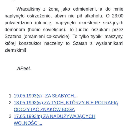
Wracaliśmy z żoną jako odmienieni, a do mnie
napłynęło ostrzeżenie, abym nie pił alkoholu. O 23:00
potwierdzono intencję, napłynęło określenie służących
demonom (homo sovieticus). To ludzie oszukani przez
Szatana (omamieni całkowicie). To tylko trybiki maszyny,
której konstruktor naczelny to Szatan z wysłannikami
ziemskimi!
APeeL
19.05.1993(ś) ZA SŁABYCH...
18.05.1993(w) ZA TYCH, KTÓRZY NIE POTRAFIĄ
ODCZYTAĆ ZNAKÓW BOGA
17.05.1993(p) ZA NADUŻYWAJĄCYCH
WOLNOŚCI...