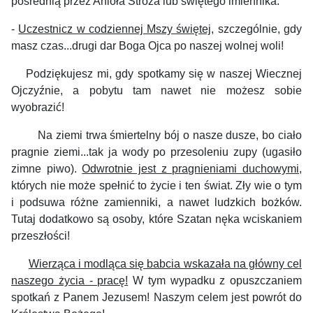
pośrednią przez Anioła Stróża lub świętego imiennika.
-
Uczestnicz w codziennej Mszy świętej
, szczególnie, gdy
masz czas...drugi dar Boga Ojca po naszej wolnej woli!
Podziękujesz mi, gdy spotkamy się w naszej Wiecznej
Ojczyźnie, a pobytu tam nawet nie możesz sobie
wyobrazić!
Na ziemi trwa śmiertelny bój o nasze dusze, bo ciało
pragnie ziemi...tak ja wody po przesoleniu zupy (ugasiło
zimne piwo).
Odwrotnie jest z pragnieniami duchowymi
,
których nie może spełnić to życie i ten świat. Zły wie o tym
i podsuwa różne zamienniki, a nawet ludzkich bożków.
Tutaj dodatkowo są osoby, które Szatan nęka wciskaniem
przeszłości!
Wierząca i modląca się babcia wskazała na główny cel
naszego życia - pracę!
W tym wypadku z opuszczaniem
spotkań z Panem Jezusem! Naszym celem jest powrót do