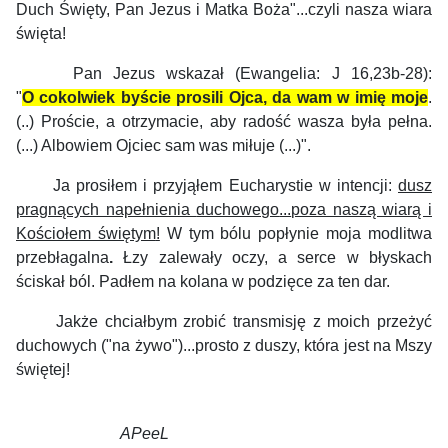
Duch Święty, Pan Jezus i Matka Boża"...czyli nasza wiara
święta!
Pan Jezus wskazał (Ewangelia: J 16,23b-28):
"
O cokolwiek byście prosili Ojca, da wam w imię moje
.
(..) Proście, a otrzymacie, aby radość wasza była pełna.
(...) Albowiem Ojciec sam was miłuje (...)".
Ja prosiłem i przyjąłem Eucharystie w intencji:
dusz
pragnących napełnienia
duchowego
...
poza naszą wiarą i
Kościołem świętym
!
W tym bólu popłynie moja modlitwa
przebłagalna
.
Łzy zalewały oczy, a serce w błyskach
ściskał ból. Padłem na kolana w podzięce za ten dar.
Jakże chciałbym zrobić transmisję z moich przeżyć
duchowych ("na żywo")...prosto z duszy, która jest na Mszy
świętej!
APeeL