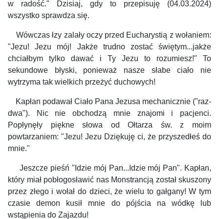
w radość."
Dzisiaj, gdy to przepisuję (04.03.2024)
wszystko sprawdza się.
Wówczas łzy zalały oczy przed Eucharystią z wołaniem:
"Jezu! Jezu mój! Jakże trudno zostać świętym...jakże
chciałbym tylko dawać i Ty Jezu to rozumiesz!"
To
sekundowe błyski, ponieważ nasze słabe ciało nie
wytrzyma tak wielkich przeżyć duchowych!
Kapłan podawał Ciało Pana Jezusa mechanicznie ("raz-
dwa"). Nic nie obchodzą mnie znajomi i pacjenci.
Popłynęły piękne słowa od Ołtarza św. z moim
powtarzaniem: "Jezu! Jezu Dziękuję ci, że przyszedłeś do
mnie."
Jeszcze pieśń "Idzie mój Pan...Idzie mój Pan". Kapłan,
który miał pobłogosławić nas Monstrancją został skuszony
przez złego i wołał do dzieci, że wielu to gałgany! W tym
czasie demon kusił mnie do pójścia na wódkę lub
wstąpienia do Zajazdu!