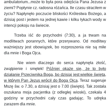
ambulatorium...może to była pora odejścia Pana Jezusa z
ziemi? Popłynie cz. radosna różańca. Ile czasu straciłem w
życiu? Napłynęło poczucie bliskości Królestwa Bożego, a
dzisiaj post i jestem na jednej kawie i kilku łykach wody w
intencji pokoju na świecie.
Trzeba iść do przychodni (7:30), a ja trwam na
modlitwach porannych, które przerywano. Od modlitwy
ważniejszy jest obowiązek, bo rozproszenia nie są miłe
dla mnie i Boga Ojca.
Nie wiem dlaczego do serca napłynęła złość,
zwątpienie i smętek!
Później okaże się, że to było
działanie Przeciwnika Boga, bo dzisiaj jest wielkie święta,
w którym Pan Jezus wrócił do Boga Ojca
. Teraz sugeruje
Mszę św. o 7.30, a dzisiaj jest o 7.00 (święto). Tak została
oszukana moja pacjentka (z odległej wioski), czekała 4
godziny w przychodni cały czas gadając. To udręka
zarazem dla mnie.