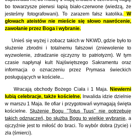
bo towarzysze pierwsi łapią biało-czerwone (wiedzą, że
jesteśmy fotografowani). To zarazem fałsz katolika.
W
głowach ateistów nie mieście się słowo nawrócenie,
zawołanie przez Boga i wybranie.
Unieś się wyżej i zobacz takich w NKWD, gdzie było to
służenie zbrodni i totalnemu fałszowi (zniewolenie to
wyzwolenie, zdradzanie ojczyzny to patriotyzm). W tym
czasie napłynął kult Najświętszego Sakramentu oraz
informacja o oznaczeniu przez Prymasa świeckich
posługujących w kościele...
Wracają obchody Bożego Ciała i 1 Maja.
Niewierni
lubią celebracje, także kościelne.
Inwalida idzie dzielnie
w marszu 1 Maja. Ile ofiar i przygotowań wymagają święta
kościelne.
Służenie Bogu "Totus Tuus" nie potrzebuję
takich odznaczeń, bo służba Bogu to wielkie wybranie
, a
ojczyźnie jest to miłość do braci. To wybór dobra (życie) i
zła (śmierci).