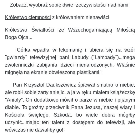
Zobacz, wyobraź sobie dwie rzeczywistości nad nami
Królestwo ciemności
z królowaniem nienawiści
Królestwo Światłości
ze Wszechogarniającą Miłością
Boga Ojca...
Córka wpadła w lekomanię i ubiera się na wzór
"gwiazdy" telewizyjnej pani Labudy ("Lambady")...mega
zwolenniczki zabijania dzieci nienarodzonych. Właśnie
mignęła na ekranie obwieszona plastikami!
Pan Krzysztof Daukszewicz śpiewał smutno o niebie,
ale robił sobie żarty anielic, a ja w ręku miałem książeczkę
"Anioły". On dodatkowo mówił o barze w niebie i pijanym
diable. To groźny przeciwnik Pana Jezusa, naszej wiary i
Kościoła świętego. Szkoda, bo wiele dobra mógłby
uczynić...mając ten talent z dostępem do telewizji, ale
wówczas nie dawaliby go!