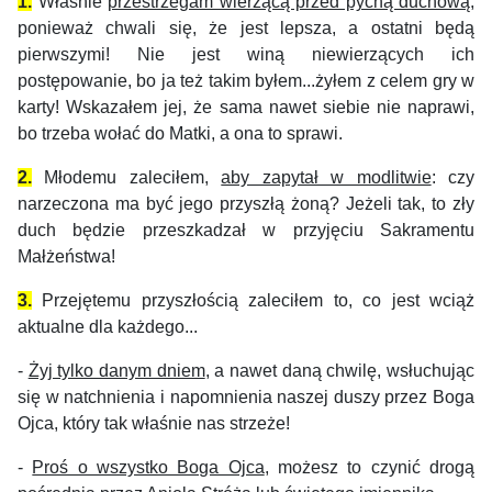
1.
Właśnie
przestrzegam wierzącą przed pychą duchową
,
ponieważ chwali się, że jest lepsza, a ostatni będą
pierwszymi! Nie jest winą niewierzących ich
postępowanie, bo ja też takim byłem...żyłem z celem gry w
karty! Wskazałem jej, że sama nawet siebie nie naprawi,
bo trzeba wołać do Matki, a ona to sprawi.
2.
Młodemu zaleciłem,
aby zapytał w modlitwie
: czy
narzeczona ma być jego przyszłą żoną? Jeżeli tak, to zły
duch będzie przeszkadzał w przyjęciu Sakramentu
Małżeństwa!
3.
Przejętemu przyszłością zaleciłem to, co jest wciąż
aktualne dla każdego...
-
Żyj tylko danym dniem
, a nawet daną chwilę, wsłuchując
się w natchnienia i napomnienia naszej duszy przez Boga
Ojca, który tak właśnie nas strzeże!
-
Proś o wszystko Boga Ojca
, możesz to czynić drogą