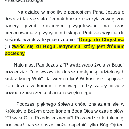
Królestwa Bożego!
Na działce w modlitwie poprosiłem Pana Jezusa o
deszcz i tak się stało. Jednak burza zniszczyła zewnętrzne
banery przed kościołem przygotowane na czas
bierzmowania z przybyciem biskupa. Podczas wyjścia do
kościoła wzrok zatrzymało zdanie: "
Droga do Chrystusa
(..)
zwróć się ku Bogu Jedynemu, który jest źródłem
pociechy
".
Natomiast Pan Jezus z "Prawdziwego życia w Bogu"
powiedział: "nie wszystkie dusze dostępują udzielonych
łask z Mojej Woli". Ja wiem o tym! W kościele "spojrzał"
Pan Jezus w koronie cierniowej, a łzy zalały oczy z
powodu zniszczenia ołtarza zewnętrznego!
Podczas pięknego śpiewu chóru znalazłem się w
Królestwie Bożym przed tronem Boga Ojca w czasie słów:
"Chwała Ojcu Przedwiecznemu"! Potwierdziło to intencję,
ponieważ nasze dusze może napełnić tylko Bóg Ojciec,