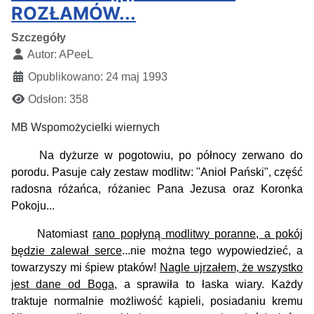
ROZŁAMÓW...
Szczegóły
Autor:
APeeL
Opublikowano: 24 maj 1993
Odsłon: 358
MB Wspomożycielki wiernych
Na dyżurze w pogotowiu, po północy zerwano do
porodu. Pasuje cały zestaw modlitw: "Anioł Pański", część
radosna różańca, różaniec Pana Jezusa oraz Koronka
Pokoju...
Natomiast
rano popłyną modlitwy poranne, a pokój
będzie zalewał serce
...nie można tego wypowiedzieć, a
towarzyszy mi śpiew ptaków!
Nagle ujrzałem, że wszystko
jest dane od Boga
, a sprawiła to łaska wiary. Każdy
traktuje normalnie możliwość kąpieli, posiadaniu kremu