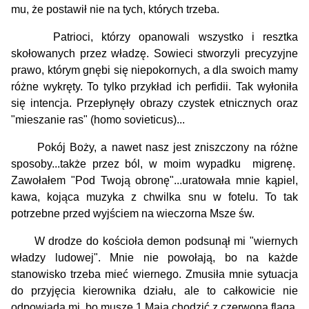
mu, że postawił nie na tych, których trzeba.
Patrioci, którzy opanowali wszystko i resztka
skołowanych przez władzę. Sowieci stworzyli precyzyjne
prawo, którym gnębi się niepokornych, a dla swoich mamy
różne wykręty. To tylko przykład ich perfidii.
Tak wyłoniła
się intencja. Przepłynęły obrazy czystek etnicznych oraz
"mieszanie ras" (homo sovieticus)...
Pokój Boży, a nawet nasz jest zniszczony na różne
sposoby...także przez ból, w moim wypadku migrenę.
Zawołałem "Pod Twoją obronę"...uratowała mnie kąpiel,
kawa, kojąca muzyka z chwilka snu w fotelu. To tak
potrzebne przed wyjściem na wieczorna Msze św.
W drodze do kościoła demon podsunął mi "wiernych
władzy ludowej". Mnie nie powołają, bo na każde
stanowisko trzeba mieć wiernego. Zmusiła mnie sytuacja
do przyjęcia kierownika działu, ale to całkowicie nie
odpowiada mi, bo muszę 1 Mają chodzić z czerwoną flagą,