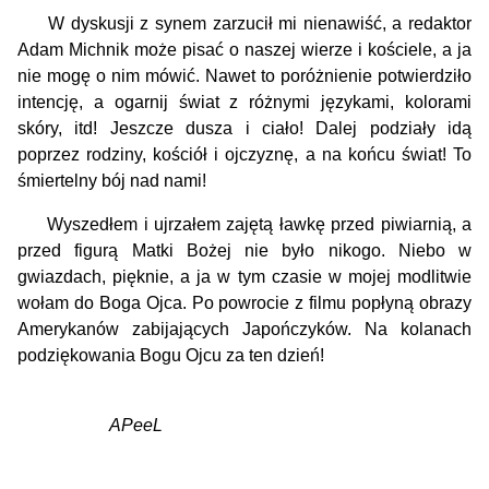
W dyskusji z synem zarzucił mi nienawiść, a redaktor
Adam Michnik może pisać o naszej wierze i kościele, a ja
nie mogę o nim mówić. Nawet to poróżnienie potwierdziło
intencję, a ogarnij świat z różnymi językami, kolorami
skóry, itd! Jeszcze dusza i ciało! Dalej podziały idą
poprzez rodziny, kościół i ojczyznę, a na końcu świat! To
śmiertelny bój nad nami!
Wyszedłem i ujrzałem zajętą ławkę przed piwiarnią, a
przed figurą Matki Bożej nie było nikogo. Niebo w
gwiazdach, pięknie, a ja w tym czasie w mojej modlitwie
wołam do Boga Ojca. Po powrocie z filmu popłyną obrazy
Amerykanów zabijających Japończyków. Na kolanach
podziękowania Bogu Ojcu za ten dzień!
APeeL