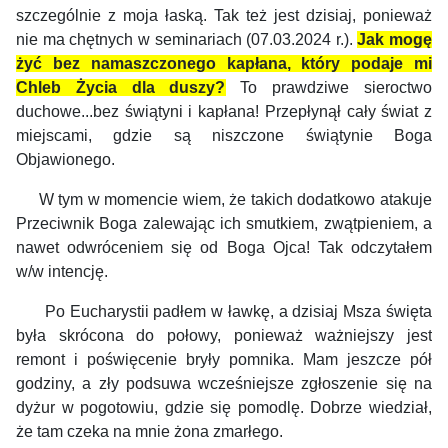
szczególnie z moja łaską. Tak też jest dzisiaj, ponieważ
nie ma chętnych w seminariach (07.03.2024 r.).
Jak mogę
żyć bez namaszczonego kapłana, który podaje mi
Chleb Życia dla duszy?
To prawdziwe sieroctwo
duchowe...bez świątyni i kapłana! Przepłynął cały świat z
miejscami, gdzie są niszczone świątynie Boga
Objawionego.
W tym w momencie wiem, że takich dodatkowo atakuje
Przeciwnik Boga zalewając ich smutkiem, zwątpieniem, a
nawet odwróceniem się od Boga Ojca! Tak odczytałem
w/w intencję.
Po Eucharystii padłem w ławkę, a dzisiaj Msza święta
była skrócona do połowy, ponieważ ważniejszy jest
remont i poświęcenie bryły pomnika. Mam jeszcze pół
godziny, a zły podsuwa wcześniejsze zgłoszenie się na
dyżur w pogotowiu, gdzie się pomodlę. Dobrze wiedział,
że tam czeka na mnie żona zmarłego.