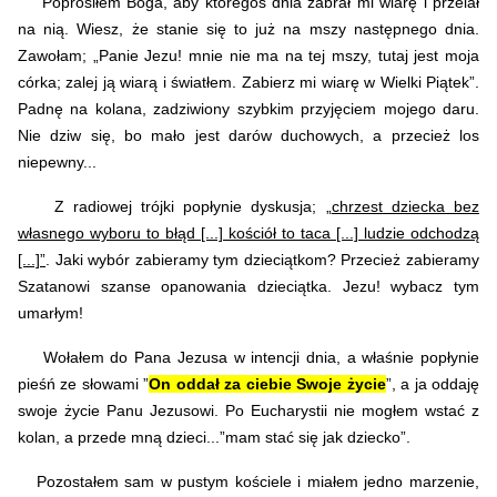
Poprosiłem Boga, aby któregoś dnia zabrał mi wiarę i przelał
na nią. Wiesz, że stanie się to już na mszy następnego dnia.
Zawołam; „Panie Jezu! mnie nie ma na tej mszy, tutaj jest moja
córka; zalej ją wiarą i światłem. Zabierz mi wiarę w Wielki Piątek”.
Padnę na kolana, zadziwiony szybkim przyjęciem mojego daru.
Nie dziw się, bo mało jest darów duchowych, a przecież los
niepewny...
Z radiowej trójki popłynie dyskusja; „
chrzest dziecka bez
własnego wyboru to błąd [...] kościół to taca [...] ludzie odchodzą
[...]”
. Jaki wybór zabieramy tym dzieciątkom? Przecież zabieramy
Szatanowi szanse opanowania dzieciątka. Jezu! wybacz tym
umarłym!
Wołałem do Pana Jezusa w intencji dnia, a właśnie popłynie
pieśń ze słowami ”
On oddał za ciebie Swoje życie
”, a ja oddaję
swoje życie Panu Jezusowi. Po Eucharystii nie mogłem wstać z
kolan, a przede mną dzieci...”mam stać się jak dziecko”.
Pozostałem sam w pustym kościele i miałem jedno marzenie,