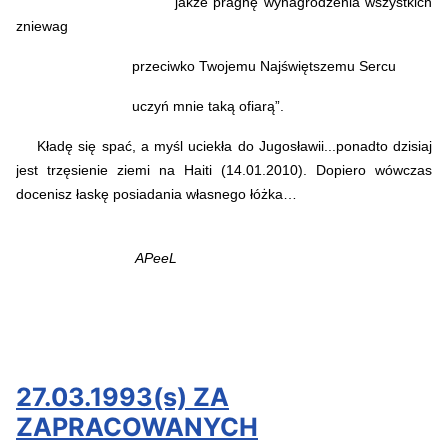
jakże pragnę wynagrodzenia wszystkich
zniewag
przeciwko Twojemu Najświętszemu Sercu
uczyń mnie taką ofiarą”.
Kładę się spać, a myśl uciekła do Jugosławii...ponadto dzisiaj
jest trzęsienie ziemi na Haiti (14.01.2010). Dopiero wówczas
docenisz łaskę posiadania własnego łóżka…
APeeL
27.03.1993(s) ZA
ZAPRACOWANYCH