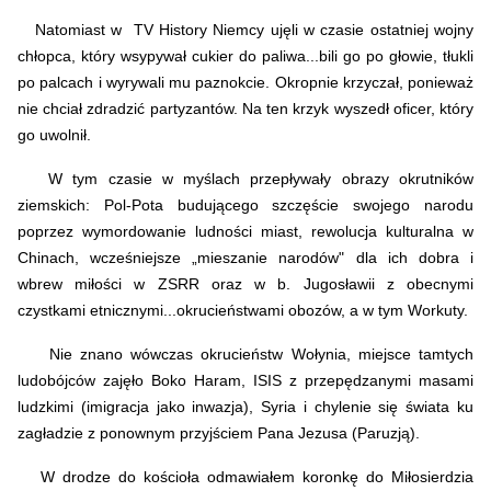
Natomiast w TV History Niemcy ujęli w czasie ostatniej wojny
chłopca, który wsypywał cukier do paliwa...bili go po głowie, tłukli
po palcach i wyrywali mu paznokcie. Okropnie krzyczał, ponieważ
nie chciał zdradzić partyzantów. Na ten krzyk wyszedł oficer, który
go uwolnił.
W tym czasie w myślach przepływały obrazy okrutników
ziemskich: Pol-Pota budującego szczęście swojego narodu
poprzez wymordowanie ludności miast, rewolucja kulturalna w
Chinach, wcześniejsze „mieszanie narodów" dla ich dobra i
wbrew miłości w ZSRR oraz w b. Jugosławii z obecnymi
czystkami etnicznymi...okrucieństwami obozów, a w tym Workuty.
Nie znano wówczas okrucieństw Wołynia, miejsce tamtych
ludobójców zajęło Boko Haram, ISIS z przepędzanymi masami
ludzkimi (imigracja jako inwazja), Syria i chylenie się świata ku
zagładzie z ponownym przyjściem Pana Jezusa (Paruzją).
W drodze do kościoła odmawiałem koronkę do Miłosierdzia