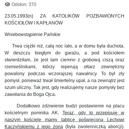
Odsłon: 370
23.05.1993(n) ZA KATOLIKÓW POZBAWIONYCH
KOŚCIOŁÓW I KAPŁANÓW
Wniebowstąpienie Pańskie
Trwa ciężki niż, całą noc lało, a w domu była duchota.
W deszczu biegłym do garażu, a pod kościołem
stwierdziłam, że jest tam ciemno z grobową ciszą oraz
rzemieślnikami, którzy reperują ołtarz zewnętrzny
powalony podczas wczorajszej nawałnicy.
To był zły
pomysł, ponieważ trwał śmiertelny upał, a na zewnątrz jest
szum uliczny. Tak jest, gdy realizujemy nasze pomysły bez
zawołania do Boga Ojca.
Dodatkowo zdziwienie budzi postawienie na placu
kościelnym pomnika AK.
Teraz, gdy to przepisuję w
naszym kościele mamy tablicę poświęconą Lechowi
Kaczyńskiemu z jego żoną
(była zwolenniczką aborcji).