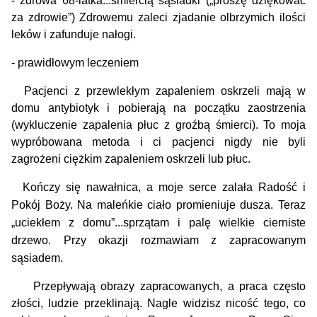
- zdrowa 68-latka...śmiercią sąsiadki („proszę dziękować
za zdrowie”) Zdrowemu zaleci zjadanie olbrzymich ilości
leków i zafunduje nałogi.
- prawidłowym leczeniem
Pacjenci z przewlekłym zapaleniem oskrzeli mają w
domu antybiotyk i pobierają na początku zaostrzenia
(wykluczenie zapalenia płuc z groźbą śmierci). To moja
wypróbowana metoda i ci pacjenci nigdy nie byli
zagrożeni ciężkim zapaleniem oskrzeli lub płuc.
Kończy się nawałnica, a moje serce zalała Radość i
Pokój Boży. Na maleńkie ciało promieniuje dusza.
Teraz
„uciekłem z domu”...sprzątam i palę wielkie cierniste
drzewo. Przy okazji rozmawiam z zapracowanym
sąsiadem.
Przepływają obrazy zapracowanych, a praca często
złości, ludzie przeklinają. Nagle widzisz nicość tego, co