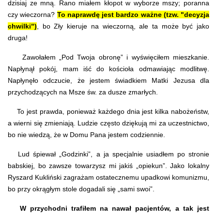
dzisiaj ze mną. Rano miałem kłopot
w wyborze mszy; poranna
czy wieczorna?
To naprawdę jest bardzo ważne (tzw. "decyzja
chwilki")
, bo Zły kieruje na wieczorną, ale ta może być jako
druga!
Zawołałem „Pod Twoja obronę” i wyświęciłem mieszkanie.
Napłynął pokój, mam iść do kościoła odmawiając modlitwę.
Napłynęło odczucie, że jestem świadkiem Matki Jezusa dla
przychodzących na Msze św. za dusze zmarłych.
To jest prawda, ponieważ każdego dnia jest kilka nabożeństw,
a wierni się zmieniają. Ludzie często dziękują mi za uczestnictwo,
bo nie wiedzą, że w Domu Pana jestem codziennie.
Lud śpiewał „Godzinki”, a ja specjalnie usiadłem po stronie
babskiej, bo zawsze towarzysz mi jakiś „opiekun”. Jako lokalny
Ryszard Kukliński zagrażam ostatecznemu upadkowi komunizmu,
bo przy okrągłym stole dogadali się „sami swoi”.
W przychodni trafiłem na nawał pacjentów, a tak jest