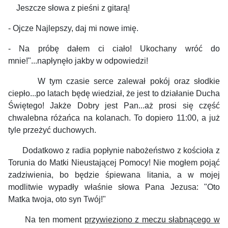
Jeszcze słowa z pieśni z gitarą!
- Ojcze Najlepszy, daj mi nowe imię.
- Na próbę dałem ci ciało! Ukochany wróć do
mnie!"...napłynęło jakby w odpowiedzi!
W tym czasie serce zalewał pokój oraz słodkie
ciepło...po latach będę wiedział, że jest to działanie Ducha
Świętego! Jakże Dobry jest Pan...aż prosi się część
chwalebna różańca na kolanach. To dopiero 11:00, a już
tyle przeżyć duchowych.
Dodatkowo z radia popłynie nabożeństwo z kościoła z
Torunia do Matki Nieustającej Pomocy! Nie mogłem pojąć
zadziwienia, bo będzie śpiewana litania, a w mojej
modlitwie wypadły właśnie słowa Pana Jezusa: "Oto
Matka twoja, oto syn Twój!"
Na ten moment
przywieziono z meczu słabnącego w