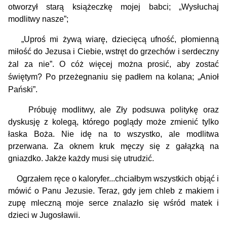
otworzył starą książeczkę mojej babci; „Wysłuchaj
modlitwy nasze”;
„Uproś mi żywą wiarę, dziecięcą ufność, płomienną
miłość do Jezusa i Ciebie, wstręt do grzechów i serdeczny
żal za nie”.
O cóż więcej można prosić, aby zostać
świętym? Po przeżegnaniu się padłem na kolana; „Anioł
Pański”.
Próbuję modlitwy, ale Zły podsuwa politykę oraz
dyskusję z kolegą, którego poglądy może zmienić tylko
łaska Boża. Nie idę na to wszystko, ale modlitwa
przerwana. Za oknem kruk męczy się z gałązką na
gniazdko. Jakże każdy musi się utrudzić.
Ogrzałem ręce o kaloryfer...chciałbym wszystkich objąć i
mówić o Panu Jezusie. Teraz, gdy jem chleb z makiem i
zupę mleczną moje serce znalazło się wśród matek i
dzieci w Jugosławii.