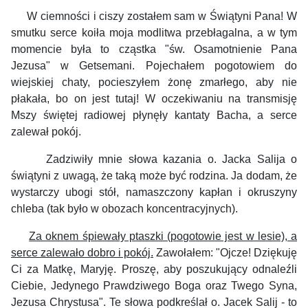
W ciemności i ciszy zostałem sam w Świątyni Pana! W
smutku serce koiła moja modlitwa przebłagalna, a w tym
momencie była to cząstka "św. Osamotnienie Pana
Jezusa" w Getsemani.
Pojechałem pogotowiem do
wiejskiej chaty, pocieszyłem żonę zmarłego, aby nie
płakała, bo on jest tutaj! W oczekiwaniu na transmisję
Mszy świętej radiowej płynęły kantaty Bacha, a serce
zalewał pokój.
Zadziwiły mnie słowa kazania o. Jacka Salija o
świątyni z uwagą, że taką może być rodzina. Ja dodam, że
wystarczy ubogi stół, namaszczony kapłan i okruszyny
chleba (tak było w obozach koncentracyjnych).
Za oknem śpiewały ptaszki (pogotowie jest w lesie), a
serce zalewało dobro i pokój.
Zawołałem: "Ojcze! Dziękuję
Ci za Matkę, Maryję. Proszę, aby poszukujący odnaleźli
Ciebie, Jedynego Prawdziwego Boga oraz Twego Syna,
Jezusa Chrystusa". Te słowa podkreślał o. Jacek Salij - to