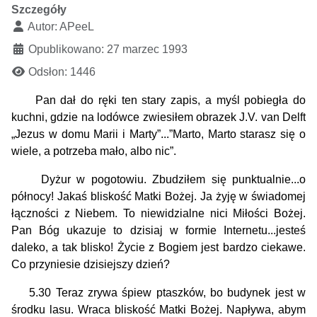
Szczegóły
Autor:
APeeL
Opublikowano: 27 marzec 1993
Odsłon: 1446
Pan dał do ręki ten stary zapis, a myśl pobiegła do
kuchni, gdzie na lodówce zwiesiłem obrazek J.V. van Delft
„Jezus w domu Marii i Marty”...”Marto, Marto starasz się o
wiele, a potrzeba mało, albo nic”.
Dyżur w pogotowiu. Zbudziłem się punktualnie...o
północy! Jakaś bliskość Matki Bożej. Ja żyję w świadomej
łączności z Niebem. To niewidzialne nici Miłości Bożej.
Pan Bóg ukazuje to dzisiaj w formie Internetu...jesteś
daleko, a tak blisko! Życie z Bogiem jest bardzo ciekawe.
Co przyniesie dzisiejszy dzień?
5.30 Teraz zrywa śpiew ptaszków, bo budynek jest w
środku lasu. Wraca bliskość Matki Bożej. Napływa, abym