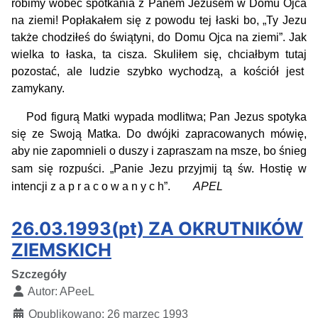
robimy wobec spotkania z Panem Jezusem w Domu Ojca
na ziemi! Popłakałem się z powodu tej łaski bo, „Ty Jezu
także chodziłeś do świątyni, do Domu Ojca na ziemi”. Jak
wielka to łaska, ta cisza. Skuliłem się, chciałbym tutaj
pozostać, ale ludzie szybko wychodzą, a kościół jest
zamykany.
Pod figurą Matki wypada modlitwa; Pan Jezus spotyka
się ze Swoją Matka. Do dwójki zapracowanych mówię,
aby nie zapomnieli o duszy i zapraszam na msze, bo śnieg
sam się rozpuści.
„Panie Jezu przyjmij tą św. Hostię w
intencji z a p r a c o w a n y c h”.
APEL
26.03.1993(pt) ZA OKRUTNIKÓW
ZIEMSKICH
Szczegóły
Autor:
APeeL
Opublikowano: 26 marzec 1993