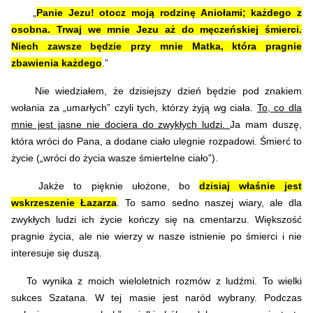
„
Panie Jezu! otocz moją rodzinę Aniołami; każdego z
osobna. Trwaj we mnie Jezu aż do męczeńskiej śmierci.
Niech zawsze będzie przy mnie Matka, która pragnie
zbawienia każdego
.”
Nie wiedziałem, że dzisiejszy dzień będzie pod znakiem
wołania za „umarłych” czyli tych, którzy żyją wg ciała.
To, co dla
mnie jest jasne nie dociera do zwykłych ludzi.
Ja mam duszę,
która wróci do Pana, a dodane ciało ulegnie rozpadowi. Śmierć to
życie („wróci do życia wasze śmiertelne ciało”).
Jakże to pięknie ułożone, bo
dzisiaj właśnie jest
wskrzeszenie Łazarza
. To samo sedno naszej wiary, ale dla
zwykłych ludzi ich życie kończy się na cmentarzu. Większość
pragnie życia, ale nie wierzy w nasze istnienie po śmierci i nie
interesuje się duszą.
To wynika z moich wieloletnich rozmów z ludźmi. To wielki
sukces Szatana. W tej masie jest naród wybrany. Podczas