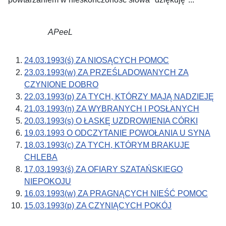
APeeL
24.03.1993(ś) ZA NIOSĄCYCH POMOC
23.03.1993(w) ZA PRZEŚLADOWANYCH ZA
CZYNIONE DOBRO
22.03.1993(p) ZA TYCH, KTÓRZY MAJĄ NADZIEJĘ
21.03.1993(n) ZA WYBRANYCH I POSŁANYCH
20.03.1993(s) O ŁASKĘ UZDROWIENIA CÓRKI
19.03.1993 O ODCZYTANIE POWOŁANIA U SYNA
18.03.1993(c) ZA TYCH, KTÓRYM BRAKUJE
CHLEBA
17.03.1993(ś) ZA OFIARY SZATAŃSKIEGO
NIEPOKOJU
16.03.1993(w) ZA PRAGNĄCYCH NIEŚĆ POMOC
15.03.1993(p) ZA CZYNIĄCYCH POKÓJ