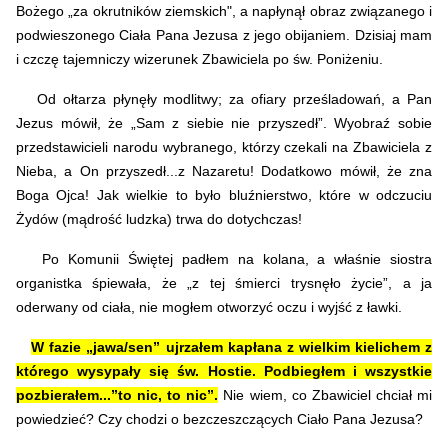
Bożego „za okrutników ziemskich", a napłynął obraz związanego i
podwieszonego Ciała Pana Jezusa z jego obijaniem. Dzisiaj mam
i czczę tajemniczy wizerunek Zbawiciela po św. Poniżeniu.
Od ołtarza płynęły modlitwy; za ofiary prześladowań, a Pan
Jezus mówił, że „Sam z siebie nie przyszedł”. Wyobraź sobie
przedstawicieli narodu wybranego, którzy czekali na Zbawiciela z
Nieba, a On przyszedł...z Nazaretu! Dodatkowo mówił, że zna
Boga Ojca! Jak wielkie to było bluźnierstwo, które w odczuciu
Żydów (mądrość ludzka) trwa do dotychczas!
Po Komunii Świętej padłem na kolana, a właśnie siostra
organistka śpiewała, że „z tej śmierci trysnęło życie”, a ja
oderwany od ciała, nie mogłem otworzyć oczu i wyjść z ławki.
W fazie „jawa/sen” ujrzałem kapłana z wielkim kielichem z
którego wysypały się św. Hostie. Podbiegłem i wszystkie
pozbierałem...”to nic, to nic”.
Nie wiem, co Zbawiciel chciał mi
powiedzieć? Czy chodzi o bezczeszczących Ciało Pana Jezusa?