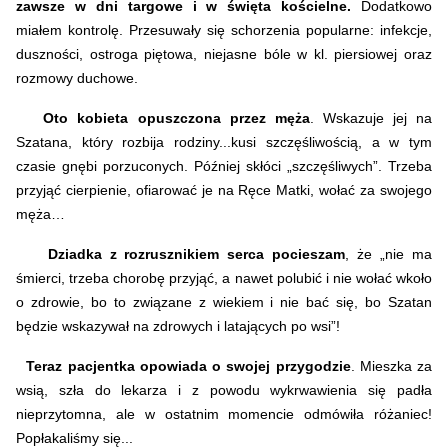
zawsze w dni targowe i w święta kościelne.
Dodatkowo
miałem kontrolę. Przesuwały się schorzenia popularne: infekcje,
duszności, ostroga piętowa, niejasne bóle w kl. piersiowej oraz
rozmowy duchowe.
Oto kobieta opuszczona przez męża
. Wskazuje jej na
Szatana, który rozbija rodziny...kusi szczęśliwością, a w tym
czasie gnębi porzuconych. Później skłóci „szczęśliwych”. Trzeba
przyjąć cierpienie, ofiarować je na Ręce Matki, wołać za swojego
męża…
Dziadka z rozrusznikiem serca pocieszam
, że „nie ma
śmierci, trzeba chorobę przyjąć, a nawet polubić i nie wołać wkoło
o zdrowie, bo to związane z wiekiem i nie bać się, bo Szatan
będzie wskazywał na zdrowych i latających po wsi”!
Teraz pacjentka opowiada o swojej przygodzie
. Mieszka za
wsią, szła do lekarza i z powodu wykrwawienia się padła
nieprzytomna, ale w ostatnim momencie odmówiła różaniec!
Popłakaliśmy się...