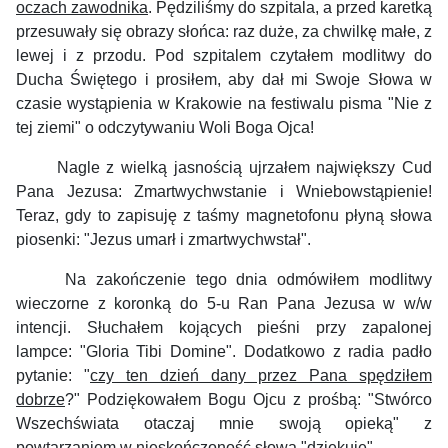
oczach zawodnika
. Pędziliśmy do szpitala, a przed karetką
przesuwały się obrazy słońca: raz duże, za chwilkę małe, z
lewej i z przodu. Pod szpitalem czytałem modlitwy do
Ducha Świętego i prosiłem, aby dał mi Swoje Słowa w
czasie wystąpienia w Krakowie na festiwalu pisma "Nie z
tej ziemi" o odczytywaniu Woli Boga Ojca!
Nagle z wielką jasnością ujrzałem największy Cud
Pana Jezusa: Zmartwychwstanie i Wniebowstąpienie!
Teraz, gdy to zapisuję z taśmy magnetofonu płyną słowa
piosenki: "Jezus umarł i zmartwychwstał".
Na zakończenie tego dnia odmówiłem modlitwy
wieczorne z koronką do 5-u Ran Pana Jezusa w w/w
intencji. Słuchałem kojących pieśni przy zapalonej
lampce: "Gloria Tibi Domine". Dodatkowo z radia padło
pytanie: "
czy ten dzień dany przez Pana spędziłem
dobrze
?" Podziękowałem Bogu Ojcu z prośbą: "Stwórco
Wszechświata otaczaj mnie swoją opieką" z
powtarzaniem w nieskończoność słowa "dziękuję"...