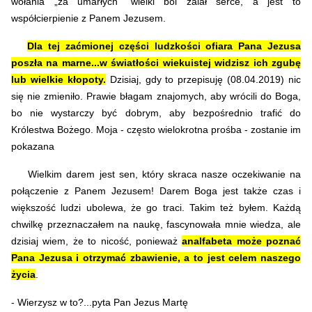
wołania „za umarłych” wielki ból zalał serce, a jest to
współcierpienie z Panem Jezusem.
Dla tej zaćmionej części ludzkości ofiara Pana Jezusa
poszła na marne...w światłości wiekuistej widzisz ich zgubę
lub wielkie kłopoty.
Dzisiaj, gdy to przepisuję (08.04.2019) nic
się nie zmieniło. Prawie błagam znajomych, aby wrócili do Boga,
bo nie wystarczy być dobrym, aby bezpośrednio trafić do
Królestwa Bożego. Moja - często wielokrotna prośba - zostanie im
pokazana
Wielkim darem jest sen, który skraca nasze oczekiwanie na
połączenie z Panem Jezusem! Darem Boga jest także czas i
większość ludzi ubolewa, że go traci. Takim też byłem. Każdą
chwilkę przeznaczałem na naukę, fascynowała mnie wiedza, ale
dzisiaj wiem, że to nicość, ponieważ
analfabeta może poznać
Pana Jezusa i otrzymać zbawienie, a to jest celem naszego
życia
.
- Wierzysz w to?...pyta Pan Jezus Martę