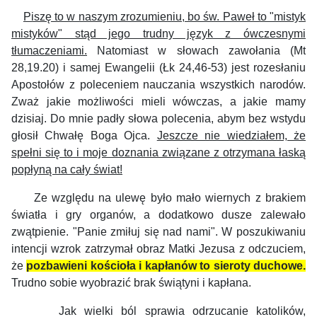
Piszę to w naszym zrozumieniu, bo św. Paweł to "mistyk
mistyków" stąd jego trudny język z ówczesnymi
tłumaczeniami.
Natomiast w słowach zawołania (Mt
28,19.20) i samej Ewangelii (Łk 24,46-53) jest rozesłaniu
Apostołów z poleceniem nauczania wszystkich narodów.
Zważ jakie możliwości mieli wówczas, a jakie mamy
dzisiaj. Do mnie padły słowa
polecenia, abym bez wstydu
głosił Chwałę Boga Ojca.
Jeszcze nie wiedziałem, że
spełni się to i moje doznania związane z otrzymana łaską
popłyną na cały świat!
Ze względu na ulewę było mało wiernych z brakiem
światła i gry organów, a dodatkowo dusze zalewało
zwątpienie. "Panie zmiłuj się nad nami". W poszukiwaniu
intencji wzrok zatrzymał obraz Matki Jezusa z odczuciem,
że
pozbawieni kościoła i kapłanów to sieroty duchowe.
Trudno sobie wyobrazić brak świątyni i kapłana.
Jak wielki ból sprawia odrzucanie katolików,