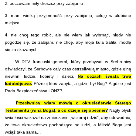
2. odczuwam miły dreszcz przy zabijaniu
3. mam wielką przyjemność przy zabijaniu, celuję w ulubione
miejsca
4. nie chcę tego robić, ale nie wiem jak wybrnąć, nigdy nie
pogodzę się, że zabijam, nie chcę, aby moja kula trafiła, modlę
się za skazanych...
W DTV francuski generał, który przebywał w Srebrenicy
oświadczył, że Serbowie cały czas ostrzeliwują miasto, gdzie giną
niewinni ludzie, kobiety i dzieci.
Na oczach świata trwa
ludobójstwo.
Później ktoś zapyta; a gdzie był Bóg? A gdzie jest
Rada Bezpieczeństwa i ONZ?
Przeciwnicy wiary mówią o okrucieństwie Starego
Testamentu (wina Boga), a co dzieje się obecnie?
Nagły błysk
światłości wskazał na zmieszanie „wczoraj i dziś”, aby udowodnić,
że trwa okrucieństwo pochodzące od ludzi, a Miłość Boga jest
wciąż taka sama…