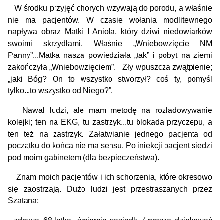
W środku przyjęć chorych wzywają do porodu, a właśnie
nie ma pacjentów. W czasie wołania modlitewnego
napływa obraz Matki I Anioła, który dziwi niedowiarków
swoimi skrzydłami. Właśnie „Wniebowzięcie NM
Panny”...Matka nasza powiedziała „tak” i pobyt na ziemi
zakończyła „Wniebowzięciem”. Zły wpuszcza zwątpienie;
„jaki Bóg? On to wszystko stworzył? coś ty, pomyśl
tylko...to wszystko od Niego?”.
Nawał ludzi, ale mam metodę na rozładowywanie
kolejki; ten na EKG, tu zastrzyk...tu blokada przyczepu, a
ten też na zastrzyk. Załatwianie jednego pacjenta od
początku do końca nie ma sensu. Po iniekcji pacjent siedzi
pod moim gabinetem (dla bezpieczeństwa).
Znam moich pacjentów i ich schorzenia, które okresowo
się zaostrzają. Dużo ludzi jest przestraszanych przez
Szatana;