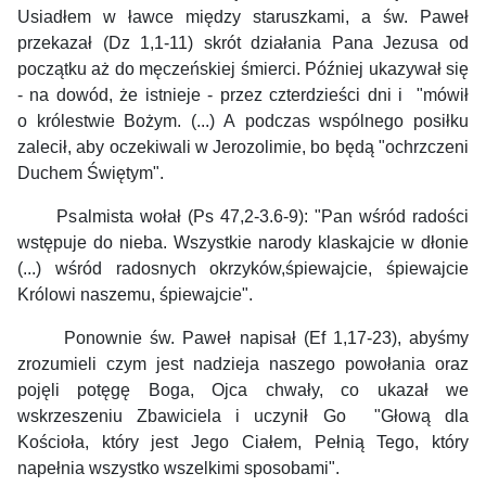
Usiadłem w ławce między staruszkami, a ś
w. Paweł
przekazał (Dz 1,1-11) skrót działania Pana Jezusa od
początku aż do męczeńskiej śmierci. Później ukazywał się
- na dowód, że istnieje - przez czterdzieści dni i "mówił
o królestwie Bożym. (...) A podczas wspólnego posiłku
zalecił, aby oczekiwali w Jerozolimie, bo będą "ochrzczeni
Duchem Świętym".
Psalmista wołał (Ps 47,2-3.6-9): "Pan wśród radości
wstępuje do nieba. Wszystkie narody klaskajcie w dłonie
(...) wśród radosnych okrzyków,śpiewajcie, śpiewajcie
Królowi naszemu, śpiewajcie".
Ponownie św. Paweł napisał (Ef 1,17-23), abyśmy
zrozumieli czym jest nadzieja naszego powołania oraz
pojęli potęgę Boga, Ojca chwały, co ukazał we
wskrzeszeniu Zbawiciela i uczynił Go "Głową dla
Kościoła, który jest Jego Ciałem, Pełnią Tego, który
napełnia wszystko wszelkimi sposobami".