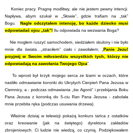
Koniec pracy. Pragnę modlitwy, ale nie jestem pewny intencji.
Napływa, abym szukał w „Słowie”, gdzie trafiam na „tak”
Bogu.
Nagle odczytałem intencję, bo każde dziecko musi
odpowiadać ojcu „tak”!
Ilu odpowiada na wezwania Boga?
Nie mogłem ruszyć samochodem, siedziałem skulony i nie było
mnie dla świata…„straciłem” ciało i zaw
ołałem; „
Panie Jezu!
przyjmij w Swoim miłosierdziu wszystkich tych, którzy nie
odpowiadają na zawołania Twojego Ojca
”.
To wprost był krzyk mojego serca ze łzami w oczach, które
nasliiło odmawianie koronki do Ukrytych Cierpień Pana Jezusa w
Ciemnicy
, a - podczas odmawiania „św. Agonii” i przebijania Boku
Pana Jezusa z koronką do 5-ciu Ran Pana Jezusa - zabolała
mnie przebita ręka (podczas usuwania drzewa).
Właśnie dzisiaj w telewizji pokażą konkurs tańca z ostatków
oraz kreowanie (jak na świętego) dyrektora zakładów
zbrojeniowych. Ci ludzie nie wiedzą, co czynią. Podziękowałem