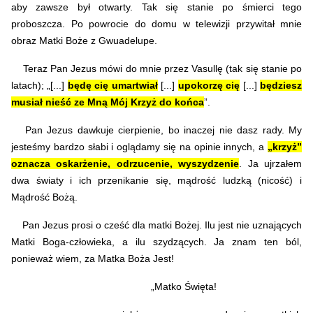
aby zawsze był otwarty. Tak się stanie po śmierci tego
proboszcza. Po powrocie do domu w telewizji przywitał mnie
obraz Matki Boże z Gwuadelupe.
Teraz Pan Jezus mówi do mnie przez Vasullę (tak się stanie po
latach); „[...]
będę cię umartwiał
[...]
upokorzę cię
[...]
będziesz
musiał nieść ze Mną Mój Krzyż do końca
”.
Pan Jezus dawkuje cierpienie, bo inaczej nie dasz rady. My
jesteśmy bardzo słabi i oglądamy się na opinie innych, a
„krzyż”
oznacza oskarżenie, odrzucenie, wyszydzenie
. Ja ujrzałem
dwa światy i ich przenikanie się, mądrość ludzką (nicość) i
Mądrość Bożą.
Pan Jezus prosi o cześć dla matki Bożej. Ilu jest nie uznających
Matki Boga-człowieka, a ilu szydzących. Ja znam ten ból,
ponieważ wiem, za Matka Boża Jest!
„Matko Święta!