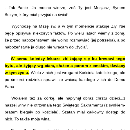
- Tak Panie. Ja mocno wierzę, żeś Ty jest Mesjasz, Synem
Bożym, który miał przyjść na świat!
Wychodzę na Mszę św. a w tym momencie atakuje Zły. Nie
będę opisywał niektórych faktów. Po wielu latach wiemy z żoną,
że przed nabożeństwem nie wolno rozmawiać (jej potrzeba), a po
nabożeństwie ja długo nie wracam do „życia”.
W sercu koledzy lekarze zbliżający się ku kresowi tego
bytu, ale żyjący wg ciała, służenia panom ziemskim, tkwiący
w tym życiu.
Wielu z nich jest wrogami Kościoła katolickiego, ale
po śmierci rodzinka sprawi, że wniosą każdego z ich do Domu
Pana.
Wołałem też za córkę, ale napłynął obraz chrztu dzieci...z
naszej winy nie otrzymała tego Świętego Sakramentu (z synkiem-
bratem biegały po kościele). Szatan miał całkowity dostęp do
nich. To także moja wina.