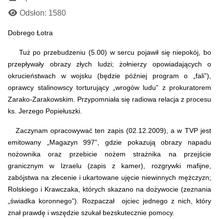
Odsłon: 1580
Dobrego Łotra
Tuż po przebudzeniu (5.00) w sercu pojawił się niepokój, bo
przepływały obrazy złych ludzi; żołnierzy opowiadających o
okrucieństwach w wojsku (będzie później program o „fali”),
oprawcy stalinowscy torturujący „wrogów ludu” z prokuratorem
Zarako-Zarakowskim. Przypomniała się radiowa relacja z procesu
ks. Jerzego Popiełuszki.
Zaczynam opracowywać ten zapis (02.12.2009), a w TVP jest
emitowany „Magazyn 997”, gdzie pokazują obrazy napadu
nożownika oraz przebicie nożem strażnika na przejście
granicznym w Izraelu (zapis z kamer), rozgrywki mafijne,
zabójstwa na zlecenie i ukartowane ujęcie niewinnych mężczyzn;
Rolskiego i Krawczaka, których skazano na dożywocie (zeznania
„świadka koronnego”). Rozpaczał ojciec jednego z nich, który
znał prawdę i wszędzie szukał bezskutecznie pomocy.