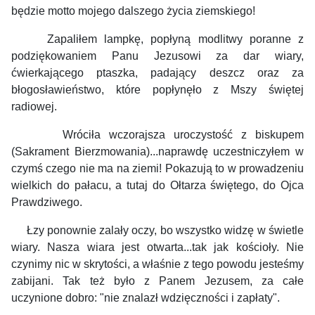
będzie motto mojego dalszego życia ziemskiego!
Zapaliłem lampkę, popłyną modlitwy poranne z
podziękowaniem Panu Jezusowi za dar wiary,
ćwierkającego ptaszka, padający deszcz oraz za
błogosławieństwo, które popłynęło z Mszy świętej
radiowej.
Wróciła wczorajsza uroczystość z biskupem
(Sakrament Bierzmowania)...naprawdę uczestniczyłem w
czymś czego nie ma na ziemi! Pokazują to w prowadzeniu
wielkich do pałacu, a tutaj do Ołtarza świętego, do Ojca
Prawdziwego.
Łzy ponownie zalały oczy, bo wszystko widzę w świetle
wiary. Nasza wiara jest otwarta...tak jak kościoły. Nie
czynimy nic w skrytości, a właśnie z tego powodu jesteśmy
zabijani. Tak też było z Panem Jezusem, za całe
uczynione dobro: "nie znalazł wdzięczności i zapłaty".