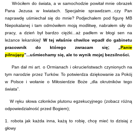
Wróciłem do świata, a w samochodzie powitał mnie obrazek
Pana Jezusa w kwiatach. Specjalnie sprawdzam...czy Pan
naprawdę uśmiechał się do mnie? Podjechałem pod figurę MB
Niepokalanej i tam odmówiłem moją modlitwę, nabrałem siły do
pracy, a dzień był bardzo ciężki...aż padłem w błogi sen na
leżance lekarskiej!
W tej właśnie chwilce wpadł do gabinetu
pracownik do którego zwracam się; „
Panie
pilnujący
”...uśmiechamy się, ale to wynik mojej bezsilności.
Pan dał mi art. o Ormianach i okrucieństwach czynionych na
tym narodzie przez Turków. To potwierdza dziękowanie za Pokój
w Polsce i wołanie o Miłosierdzie Boże „dla okrutników tego
świata”.
W ręku słowa członków plutonu egzekucyjnego (zobacz różną
odpowiedzialność przed Bogiem);
1. robota jak każda inna, każą to robię, chcę mieć to dzisiaj z
głowy