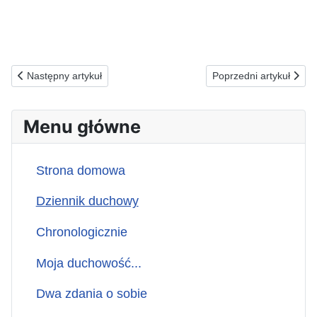
Poprzednia strona: 24.12.1992(c) ZA POKÓJ W RODZINIE...
Następna strona: 22
Następny artykuł
Poprzedni artykuł
Menu główne
Strona domowa
Dziennik duchowy
Chronologicznie
Moja duchowość...
Dwa zdania o sobie