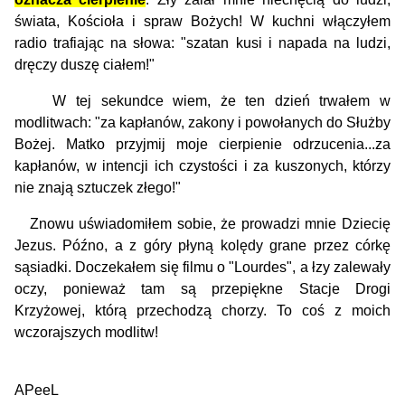
świata, Kościoła i spraw Bożych! W kuchni włączyłem
radio trafiając na słowa: "szatan kusi i napada na ludzi,
dręczy duszę ciałem!"
W tej sekundce wiem, że ten dzień trwałem w
modlitwach: "za kapłanów, zakony i powołanych do Służby
Bożej. Matko przyjmij moje cierpienie odrzucenia...za
kapłanów, w intencji ich czystości i za kuszonych, którzy
nie znają sztuczek złego!"
Znowu uświadomiłem sobie, że prowadzi mnie Dziecię
Jezus. Późno, a z góry płyną kolędy grane przez córkę
sąsiadki. Doczekałem się filmu o "Lourdes", a łzy zalewały
oczy, ponieważ tam są przepiękne Stacje Drogi
Krzyżowej, którą przechodzą chorzy. To coś z mo­ich
wczorajszych modlitw!
APeeL