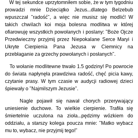
W tej sekundce uprzytomniłem sobie, że w tym tygodniu
prowadzi mnie Dzieciątko Jezus...dlatego Belzebub
wpuszczał "radość", a więc nie musisz się modlić! W
takich chwilach koi moja bolesna modlitwa w której
ofiarowuję wszystkich powołanych i poslany: "Boże Ojcze
Przedwieczny przyjmij przez Niepokalane Serce Maryi i
Ukryte Cierpienia Pana Jezusa w Ciemnicy na
przebłaganie za grzechy powołanych i posłanych".
To wołanie modlitewne trwało 1.5 godziny! Po powrocie
do świata napłynęła prawdziwa radość, chęć picia kawy,
czytanie prasy. W tym czasie w audycji radiowej dzieci
śpiewały o "Najmilszym Jezusie".
Nagle pojawił się nawał chorych przerywający
uniesienie duchowe. To wielkie cierpienie. Trafiła się
śmiertelnie uczulona na zioła...pędzimy wózkiem do
oddziału, a starszy kolega poucza mnie: "Matko wybacz
mu to, wybacz, nie przyjmij tego!"