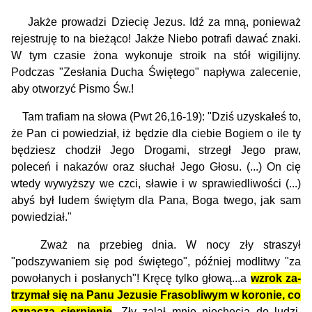
Jakże prowadzi Dziecię Jezus. Idź za mną, ponieważ
rejestruję to na bieżąco! Jakże Niebo potrafi dawać znaki.
W tym czasie żona wykonuje stroik na stół wigilijny.
Podczas "Zesłania Ducha Świętego" napływa zalecenie,
aby otworzyć Pismo Św.!
Tam trafiam na słowa (Pwt 26,16-19): "Dziś uzyskałeś to,
że Pan ci powiedział, iż będzie dla ciebie Bogiem o ile ty
będziesz chodził Jego Drogami, strzegł Jego praw,
poleceń i nakazów oraz słuchał Jego Głosu. (...) On cię
wtedy wywyższy we czci, sławie i w sprawiedliwości (...)
abyś był ludem świętym dla Pana, Boga twego, jak sam
powiedział."
Zważ na przebieg dnia. W nocy zły straszył
"podszywaniem się pod świętego", później modlitwy "za
powołanych i posłanych"! Kręcę tylko głową...a
wzrok za­
trzymał się na Panu Jezusie Frasobliwym w koronie, co
oznacza cierpienie
. Zły zalał mnie niechęcią do ludzi,