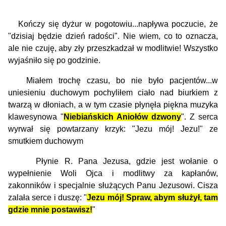
Kończy się dyżur w pogotowiu...napływa poczucie, że
"dzisiaj będzie dzień radości". Nie wiem, co to oznacza,
ale nie czuję, aby zły przeszkadzał w modlitwie! Wszystko
wyja­śniło się po godzinie.
Miałem trochę czasu, bo nie było pacjentów...w
uniesieniu duchowym pochyliłem ciało nad biurkiem z
twarzą w dłoniach, a w tym czasie płynęła pię­kna muzyka
klawesynowa "
Niebiańskich Aniołów dzwony
". Z serca
wyrwał się powtarzany krzyk: "Jezu mój! Jezu!" ze
smutkiem duchowym
Płynie R. Pana Jezusa, gdzie jest wołanie o
wypełnienie Woli Ojca i modlitwy za kapłanów,
zakonników i specjalnie służących Panu Jezusowi. Cisza
zalała serce i duszę: "
Jezu mój! Spraw, abym służył, tam
gdzie mnie postawisz!
"