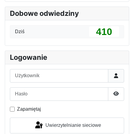
Dobowe odwiedziny
410
Dziś
Logowanie
Użytkownik
Hasło
Pokaż h
Zapamiętaj
Uwierzytelnianie sieciowe