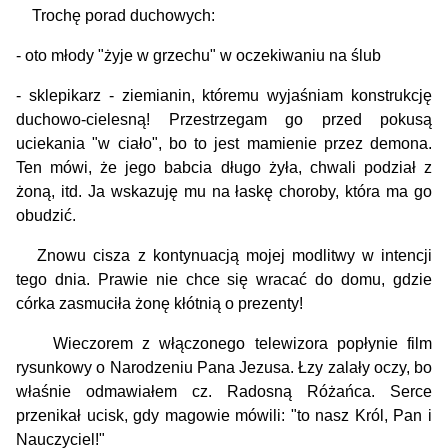
Trochę porad duchowych:
- oto młody "żyje w grzechu" w oczekiwaniu na ślub
- sklepikarz - ziemianin, któremu wyjaśniam konstrukcję
duchowo-cielesną! Przestrzegam go przed pokusą
uciekania "w ciało", bo to jest mamienie przez demona.
Ten mówi, że jego babcia długo żyła, chwali podział z
żoną, itd. Ja wskazuję mu na łaskę choroby, która ma go
obudzić.
Znowu cisza z kontynuacją mojej modlitwy w intencji
tego dnia. Prawie nie chce się wracać do domu, gdzie
córka zasmuciła żonę kłótnią o prezenty!
Wieczorem z włączonego telewizora popłynie film
rysunko­wy o Narodzeniu Pana Jezusa. Łzy zalały oczy, bo
właśnie odmawiałem cz. Radosną Różańca. Serce
przenikał ucisk, gdy magowie mówili: "to nasz Król, Pan i
Nauczyciel!"