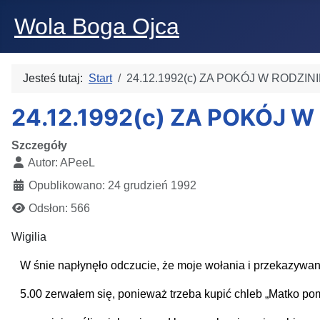
Wola Boga Ojca
Jesteś tutaj:
Start
24.12.1992(c) ZA POKÓJ W RODZINIE
24.12.1992(c) ZA POKÓJ W 
Szczegóły
Autor:
APeeL
Opublikowano: 24 grudzień 1992
Odsłon: 566
Wigilia
W śnie napłynęło odczucie, że moje wołania i przekazywanie
5.00 zerwałem się, ponieważ trzeba kupić chleb „Matko pomóż