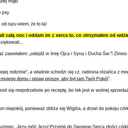
 złej mąki
e psy
 od razu wiem, że to ta!
 całą noc i oddam im z serca to, co otrzymałem od wdzięc
ziękowali...
ż zawołałem: „odejdź w Imię Ojca i Syna i Ducha Św.”! Zimno i 
jej rodzinie”, a właśnie schodzi się cz. radosna różańca z mo
 mojego domu i spraw proszę, aby był tam Twój Pokój
”.
osił się niepotrzebnie po receptę, bo lek jest w wolnej sprzeda
epokój, ponieważ zbliża się Wigilia, a drzwi do pokoju córki 
ego: „Jezu mój! Jezu! Przyjmij do Swojego Serca złości córki, 