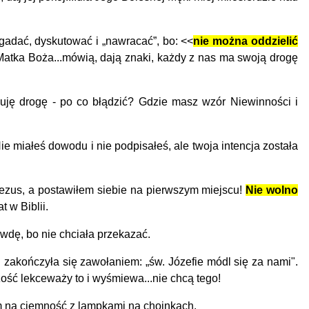
adać, dyskutować i „nawracać”, bo: <<
nie można oddzielić
atka Boża...mówią, dają znaki, każdy z nas ma swoją drogę
uję drogę - po co błądzić? Gdzie masz wzór Niewinności i
 miałeś dowodu i nie podpisałeś, ale twoja intencja została
Jezus, a postawiłem siebie na pierwszym miej­scu!
Nie wolno
t w Biblii.
rawdę, bo nie chciała przekazać.
zakończyła się zawołaniem: „św. Józefie módl się za nami".
zość lekceważy to i wyśmiewa...nie chcą tego!
em na ciemność z lampkami na choinkach.