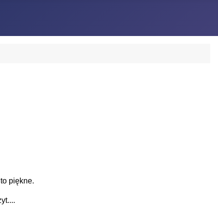
to piękne.
t....