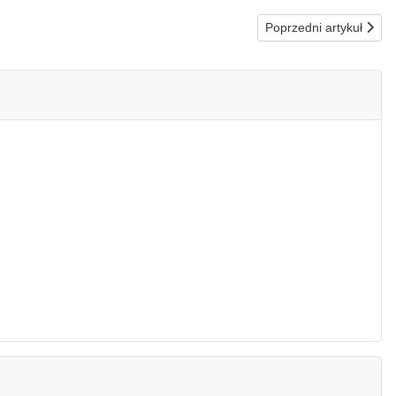
Następna strona: 23.
Poprzedni artykuł