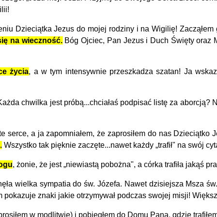
ii!
Dzieciątka Jezus do mojej rodziny i na Wigilię! Zacząłem g
się na wieczność.
Bóg Ojciec, Pan Jezus i Duch Święty oraz M
ce życia
, a w tym intensywnie przeszkadza szatan! Ja wskaz
a chwilka jest próbą...chciałaś podpisać listę za aborcją? Nie
te serce, a ja zapomniałem, że zaprosiłem do nas Dzieciątko 
.
Wszystko tak pięknie zaczęte...nawet każdy „trafił" na swój cyta
Bogu
, żonie, że jest „niewiastą pobożna", a córka trafiła jakąś p
a wielka sympatia do św. Józefa. Nawet dzisiejsza Msza św. 
m pokazuje znaki jakie otrzymywał podczas swojej misji! Więks
prosiłem w modlitwie) i pobiegłem do Domu Pana, gdzie trafił