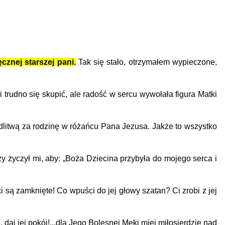
znej starszej pani.
Tak się stało, otrzy­małem wypieczone,
trudno się skupić, ale radość w sercu wywołała figura Matki
dlitwą za rodzinę w różańcu Pana Jezu­sa. Jakże to wszystko
ży życzył mi, aby: „Boża Dziecina przybyła do mojego serca i
są zamknięte! Co wpuści do jej głowy szatan? Ci zrobi z jej
daj jej pokój!...dla Jego Bolesnej Męki miej miłosierdzie nad