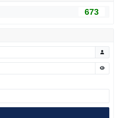
673
Pokaż h