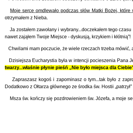
Moje serce omdlewało podczas słów Matki Bożej, które
otrzymałem z Nieba.
Ja zostałem zawołany i wybrany...doczekałem tego czasu (p
nawet zająłem Twoje Miejsce - dyskusją, krzykiem i kłótnią”!
Chwilami mam poczucie, że wiele rzeczach trzeba mówić, a n
Dzisiejsza Eucharystia była w intencji pocieszenia Pana 
twarzy...właśnie płynie pieśń „Nie było miejsca dla Ciebie
Zapraszasz kogoś i zapominasz o tym...tak było z zapros
Dodatkowo z Ołtarza głównego ze środka św. Hostii „patrzył”
Msza św. kończy się pozdrowieniem św. Józefa, a moje serc
APe