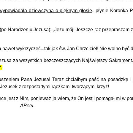
 wypowiadała dziewczyna o pięknym głosie
...płynie Koronka 
o Narodzeniu Jezusa): „Jezu mój! Jeszcze raz przepraszam za t
awet wykrzyczeć...tak jak św. Jan Chrzciciel! Nie wolno być d
Jezusa za wszystkich bezczeszczących Najświętszy Sakrament
".
zeniem Pana Jezusa! Teraz chciałbym paść na posadzkę i leż
 Jezusek z rozpostartymi rączkami tworzącymi krzyż!
e jest z Nim, ponieważ ja wiem, że On jest i pomagał mi w po
eL