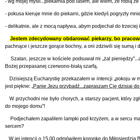
- wg mojej myśli...piekarnia pod lasem, ale wiem, że robią ze
- pokusa kieruje mnie do piekarni, gdzie kiedyś pogryzły mni
- delikatnie, ale z mocą napływa, abym podjechał do trzeciej i
Jestem zdecydowany obdarować piekarzy, bo pracowali
pachnące i jeszcze gorące bochny, a oni zdziwili się sumą i d
Szatan, jeszcze w kościele podsuwał mi „żal pieniędzy”...a
Bożej przepasanej czerwono-białą szarfą.
Dzisiejszą Eucharystię przekazałem w intencji „pokoju w mo
jest piękne: „
Panie Jezu przybądź...zapraszam Cię dzisiaj do
W przychodni nie było chorych, a starszy pacjent, który zgł
do mojego domu”!
Podjechałem zapaliłem lampki pod krzyżem, a w sercu mam ni
sercem?
W jej intencji o 15.00 odmówiłem koronkę do Miłosierdzia Boż