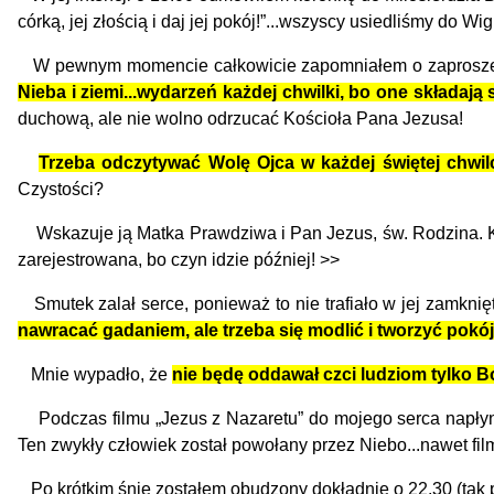
córką, jej złością i daj jej pokój!”...wszyscy usiedliśmy do Wigil
W pewnym momencie całkowicie zapomniałem o zaproszeniu 
Nieba i ziemi...wydarzeń każdej chwilki, bo one składają 
duchową, ale nie wolno odrzucać Kościoła Pana Jezusa!
Trzeba odczytywać Wolę Ojca w każdej świętej chwil
Czystości?
Wskazuje ją Matka Prawdziwa i Pan Jezus, św. Rodzina. Każd
zarejestrowana, bo czyn idzie później! >>
Smutek zalał serce, ponieważ to nie trafiało w jej zamknię
nawracać gadaniem, ale trzeba się modlić i tworzyć pokój
Mnie wypadło, że
nie będę oddawał czci ludziom tylko 
Podczas filmu „Jezus z Nazaretu” do mojego serca napłynęł
Ten zwykły człowiek został powołany przez Niebo...nawet fil
Po krótkim śnie zostałem obudzony dokładnie o 22.30 (tak 