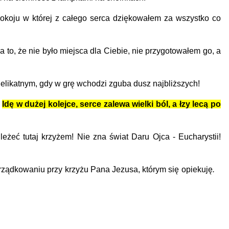
Pokoju w której z całego serca dziękowałem za wszystko co
o, że nie było miejsca dla Ciebie, nie przygotowałem go, a
elikatnym, gdy w grę wchodzi zguba dusz najbliższych!
.
Idę w dużej kolejce, serce zalewa wielki ból, a łzy lecą po
eć tutaj krzyżem! Nie zna świat Daru Ojca - Eucharystii!
rządkowaniu przy krzyżu Pana Jezusa, którym się opiekuję
.