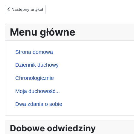
Poprzednia strona: 25.12.1992(pt) ZA ODRZUCAJĄCYCH ŚWIA
Następny artykuł
Menu główne
Strona domowa
Dziennik duchowy
Chronologicznie
Moja duchowość...
Dwa zdania o sobie
Dobowe odwiedziny