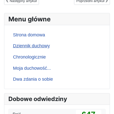
Poprzednia strona: 23.12.1992(ś) ZA POWOŁANYCH I POSŁANYC
Następna strona: 21.
Następny artykuł
Poprzedni artykuł
Menu główne
Strona domowa
Dziennik duchowy
Chronologicznie
Moja duchowość...
Dwa zdania o sobie
Dobowe odwiedziny