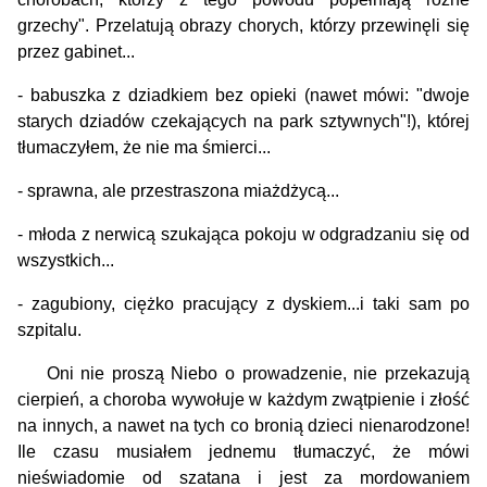
grzechy". Przelatują obrazy chorych, którzy przewinęli się
przez gabinet...
- babuszka z dziadkiem bez opieki (nawet mówi: "dwoje
starych dziadów czekających na park sztywnych"!), której
tłumaczyłem, że nie ma śmierci...
- sprawna, ale przestraszona miażdżycą...
- młoda z nerwicą szukająca pokoju w odgradzaniu się od
wszystkich...
- zagubiony, ciężko pracujący z dyskiem...i taki sam po
szpitalu.
Oni nie proszą Niebo o prowadzenie, nie przekazują
cierpień, a choroba wywołuje w każdym zwątpienie i złość
na innych, a nawet na tych co bronią dzieci nienarodzone!
Ile czasu musiałem jednemu tłumaczyć, że mówi
nieświadomie od szatana i jest za mo­rdowaniem