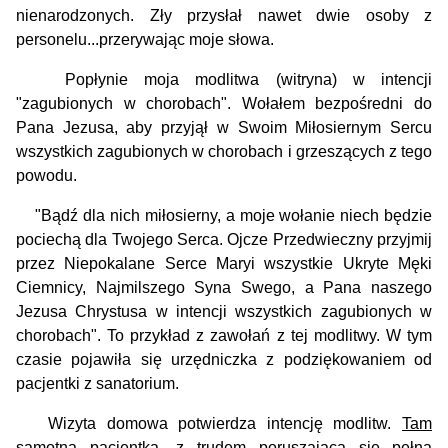
nienarodzonych. Zły przysłał nawet dwie osoby z
personelu...przerywając moje słowa.
Popłynie moja modlitwa (witryna) w intencji
"zagubionych w chorobach". Wołałem bezpośredni do
Pana Jezusa, aby przyjął w Swoim Miłosiernym Sercu
wszystkich zagubionych w chorobach i grzeszących z tego
powodu.
"Bądź dla nich miłosierny, a moje wo­łanie niech będzie
pociechą dla Twojego Serca. Ojcze Przedwieczny przyjmij
przez Niepokalane Serce Maryi wszystkie Ukryte Męki
Ciemnicy, Najmilszego Syna Swego, a Pana naszego
Jezusa Chrystusa w intencji wszystkich zagubionych w
chorobach". To przykład z zawołań z tej modlitwy.
W tym
czasie pojawiła się urzędniczka z podziękowaniem od
pacjentki z sanatorium.
Wizyta domowa potwierdza intencję modlitw.
Tam
samotna pacjentka, z trudem poruszająca się...pełna