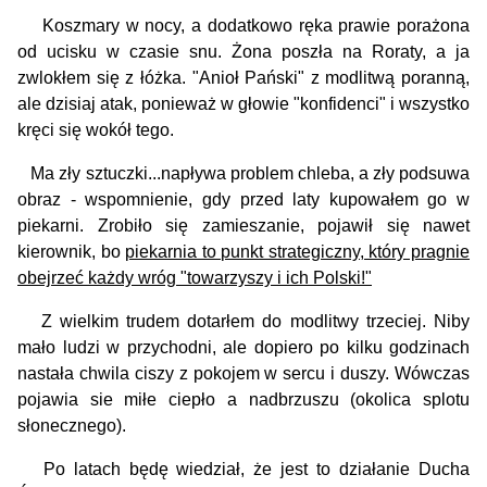
Koszmary w nocy, a dodatkowo ręka prawie porażona
od ucisku w czasie snu. Żona po­szła na Roraty, a ja
zwlokłem się z łóżka. "Anioł Pański" z modlitwą poranną,
ale dzisiaj atak, ponieważ w głowie "konfidenci" i wszystko
kręci się wokół tego.
Ma zły sztuczki...napływa problem chleba, a zły podsuwa
obraz - wspomnienie, gdy przed laty kupowałem go w
piekarni. Zrobiło się zamieszanie, pojawił się nawet
kierownik, bo
piekarnia to punkt strategiczny, który pragnie
obejrzeć każdy wróg "towarzyszy i ich Polski!"
Z wielkim trudem dotarłem do modlitwy trzeciej. Niby
mało ludzi w przychodni, ale dopiero po kilku godzinach
nastała chwila ciszy z pokojem w sercu i duszy. Wówczas
pojawia sie miłe ciepło a nadbrzuszu (okolica splotu
słonecznego).
Po latach będę wiedział, że jest to działanie Ducha