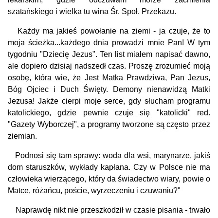
szatańskiego i wielka tu wina Śr. Społ. Przekazu.
Każdy ma jakieś powołanie na ziemi - ja czuje, że to
moja ścieżka...każdego dnia prowadzi mnie Pan! W tym
tygodniu "Dziecię Jezus". Ten list miałem napisać dawno,
ale dopiero dzisiaj nadszedł czas. Proszę zrozumieć moją
osobę, która wie, że Jest Matka Prawdziwa, Pan Jezus,
Bóg Ojciec i Duch Święty. Demony nienawidzą Matki
Jezusa! Jakże cierpi moje serce, gdy słucham programu
katolickiego, gdzie pewnie czuje się "katolicki" red.
"Gazety Wyborczej", a programy tworzone są często przez
ziemian.
Podnosi się tam sprawy: woda dla wsi, marynarze, jakiś
dom staruszków, wykłady kapłana. Czy w Pol­sce nie ma
człowieka wierzącego, który da świadectwo wiary, powie o
Matce, różańcu, poście, wyrzeczeniu i czuwaniu?"
Naprawdę nikt nie przeszkodził w czasie pisania - trwało