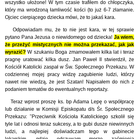
wszystko ułożone! W tym czasie trafiłem do chłopczyka,
który ma wrodzoną łamliwość kości (to już 6-7 złamanie.
Ojciec cierpiącego dziecka mówi, że to jakaś kara.
Odpowiadam mu, że to nie jest kara, w tej sprawie
pytano Pana Jezusa o niewidomego od dziecka!
Ja wiem,
że przeżyć mistycznych nie można przekazać, jak jak
wyrazić?
W szukaniu Boga zmarnowałem kilka lat i teraz
pragnę uratować kilka dusz. Jan Paweł II stwierdził, że
Kościół Katolicki zaspał w Św. Społecznego Przekazu. W
codziennej mojej pracy widzę zagubienie ludzi, którzy
nawet nie wiedzą, że jest Szatan! Napisałem do nich z
podaniem tematów do ewentualnych reportaży.
Teraz wprost proszę ks. bp Adama Lepę o współpracę
lub działanie w Komisji Episkopatu d/s Śr. Społecznego
Przekazu: "Przeciwnik Kościoła Katolickiego szkolił się
tyle lat i odnosi teraz sukcesy, a to gubi dusze niewinnych
ludzi, a najlepiej do­świadczam tego w gabinecie
lekarskim, gdzie odczuwam morze zaćmienia