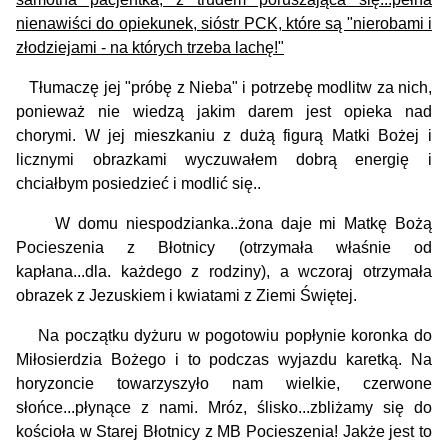
nienawiści do opiekunek, sióstr PCK, które są "nierobami i
złodziejami - na których trzeba lachę!"
Tłumaczę jej "próbę z Nieba" i potrzebę modlitw za nich,
ponieważ nie wiedzą jakim darem jest opieka nad
chorymi. W jej mieszkaniu z dużą figurą Matki Bożej i
licznymi obrazkami wyczuwałem dobrą energię i
chciałbym posiedzieć i modlić się..
W domu niespodzianka..żona daje mi Matkę Bożą
Pocieszenia z Błotnicy (otrzymała właśnie od
kapłana...dla. każdego z rodziny), a wczoraj otrzymała
obrazek z Jezuskiem i kwiatami z Ziemi Świętej.
Na początku dyżuru w pogotowiu popłynie koronka do
Miłosierdzia Bożego i to podczas wyjazdu karetką. Na
horyzoncie towarzyszyło nam wielkie, czerwone
słońce...płynące z nami. Mróz, ślisko...zbliżamy się do
kościoła w Starej Błotnicy z MB Pocieszenia! Jakże jest to