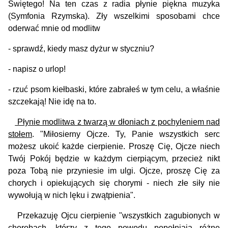
Świętego! Na ten czas z radia płynie piękna muzyka
(Symfonia Rzymska). Zły wszelkimi sposobami chce
oderwać mnie od modlitw
- sprawdź, kiedy masz dyżur w styczniu?
- napisz o urlop!
- rzuć psom kiełbaski, które zabrałeś w tym celu, a właśnie
szczekają! Nie idę na to.
Płynie modlitwa z twarzą w dłoniach z pochyleniem nad
stołem
. "Miłosierny Ojcze. Ty, Panie wszystkich serc
możesz ukoić każde cierpienie. Proszę Cię, Ojcze niech
Twój Pokój będzie w każdym cierpiącym, przecież nikt
poza Tobą nie przyniesie im ulgi. Ojcze, proszę Cię za
chorych i opiekujących się chorymi - niech złe siły nie
wywołują w nich lęku i zwątpienia".
Przekazuję Ojcu cierpienie "wszystkich zagubionych w
chorobach, którzy z tego powodu popełniają różne