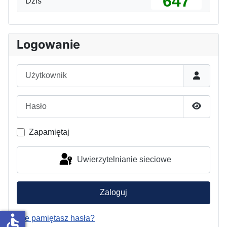
647
Dziś
Logowanie
Użytkownik
Hasło
Pokaż h
Zapamiętaj
Uwierzytelnianie sieciowe
Zaloguj
accessible
Nie pamiętasz hasła?