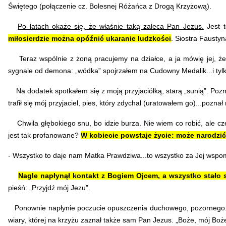
Świętego (połączenie cz. Bolesnej Różańca z Drogą Krzyżową).
Po latach okaże się, że właśnie taką zaleca Pan Jezus.
Jest t
miłosierdzie można opóźnić ukaranie ludzkości
.
Siostra Faustyn
Teraz wspólnie z żoną pracujemy na działce, a ja mówię jej, że 
sygnale od demona: „wódka” spojrzałem na Cudowny Medalik...i tyl
Na dodatek spotkałem się z moją przyjaciółką, starą „sunią”. Poznała
trafił się mój przyjaciel, pies, który zdychał (uratowałem go)...pozn
Chwila głębokiego snu, bo idzie burza. Nie wiem co robić, ale cze
jest tak profanowane?
W kobiecie powstaje życie: może narodzić 
- Wszystko to daje nam Matka Prawdziwa...to wszystko za Jej wspomoże
Nagle napłynął kontakt z Bogiem Ojcem, a wszystko stało si
pieśń: „Przyjdź mój Jezu”.
Ponownie napłynie poczucie opuszczenia duchowego, pozornego...s
wiary, której na krzyżu zaznał także sam Pan Jezus. „Boże, mój Bo