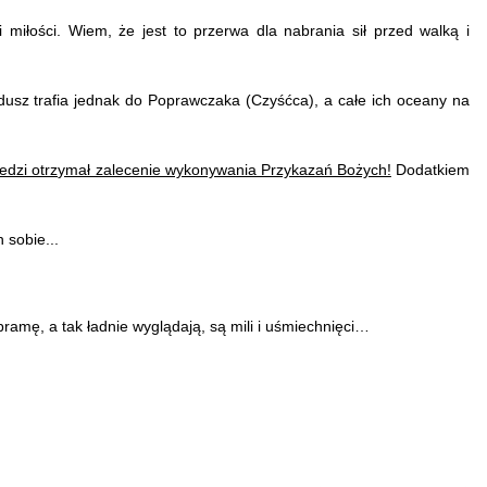
 miłości. Wiem, że jest to przerwa dla nabrania sił przed walką i
dusz trafia jednak do Poprawczaka (Czyśćca), a całe ich oceany na
dzi otrzymał zalecenie wykonywania Przykazań Bożych!
Dodatkiem
 sobie...
ramę, a tak ładnie wyglądają, są mili i uśmiechnięci…