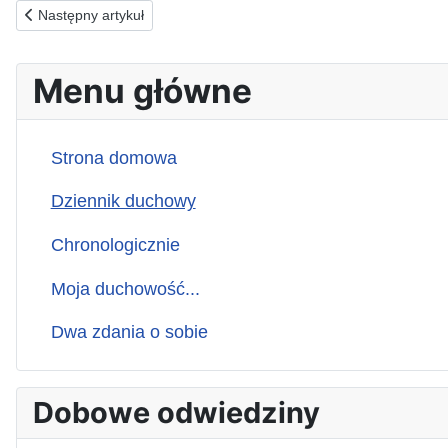
Poprzednia strona: 21.08.1990(w) Woda Miłosierdzia
Następny artykuł
Menu główne
Strona domowa
Dziennik duchowy
Chronologicznie
Moja duchowość...
Dwa zdania o sobie
Dobowe odwiedziny