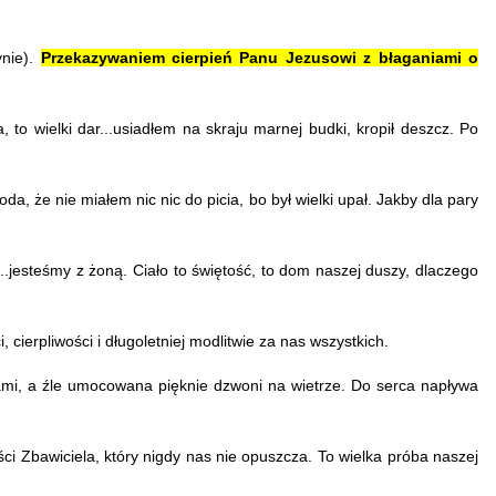
ynie).
Przekazywaniem cierpień Panu Jezusowi z błaganiami o
a, to wielki dar...usiadłem na skraju marnej budki, kropił deszcz.
Po
a, że nie miałem nic nic do picia, bo był wielki upał. Jakby dla pary
.jesteśmy z żoną. Ciało to świętość, to dom naszej duszy, dlaczego
cierpliwości i długoletniej modlitwie za nas wszystkich.
rami, a źle umocowana pięknie dzwoni na wietrze. Do serca napływa
i Zbawiciela, który nigdy nas nie opuszcza. To wielka próba naszej