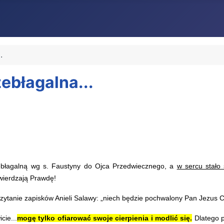
.
ebłagalna...
błagalną wg s. Faustyny do Ojca Przedwiecznego, a
w sercu stało
wierdzają Prawdę!
zytanie zapisków Anieli Salawy: „niech będzie pochwalony Pan Jezus C
ie...
mogę tylko ofiarować swoje cierpienia i modlić się.
Dlatego p