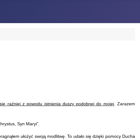
 się raźniej z powodu istnienia duszy podobnej do mojej
. Zarazem
hrystus, Syn Maryi”.
ragnąłem ułożyć swoją modlitwę. To udało się dzięki pomocy Ducha