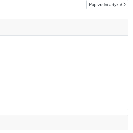
Następna strona: 19.0
Poprzedni artykuł