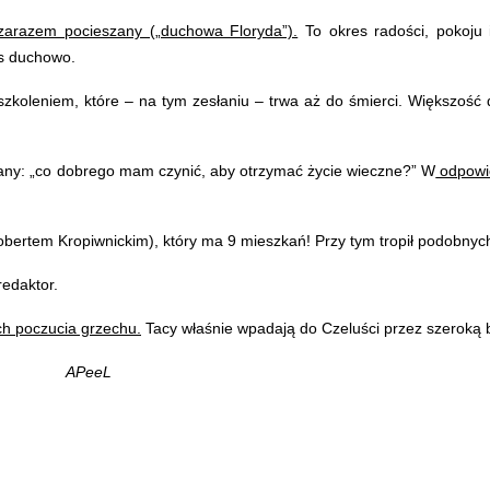
zarazem pocieszany („duchowa Floryda”).
To okres radości, pokoju i
as duchowo.
koleniem, które – na tym zesłaniu – trwa aż do śmierci. Większość 
tany: „co dobrego mam czynić, aby otrzymać życie wieczne?” W
odpowie
bertem Kropiwnickim), który ma 9 mieszkań! Przy tym
tropił podobnych
redaktor.
ch poczucia grzechu.
Tacy właśnie wpadają do Czeluści przez szeroką b
APeeL