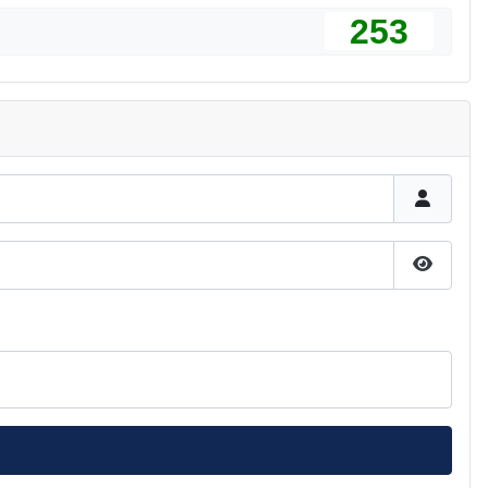
253
Pokaż h