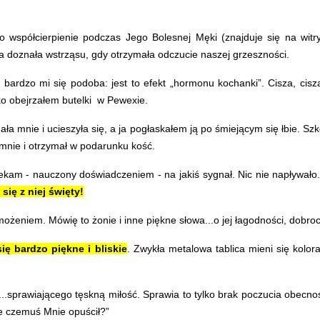
o współcierpienie podczas Jego Bolesnej Męki (znajduje się na witr
a doznała wstrząsu, gdy otrzymała odczucie naszej grzeszności.
bardzo mi się podoba: jest to efekt „hormonu kochanki”.
Cisza, cisz
ko obejrzałem butelki w Pewexie.
 mnie i ucieszyła się, a ja pogłaskałem ją po śmiejącym się łbie. Szkod
ał mnie i otrzymał w podarunku kość.
kam - nauczony doświadczeniem - na jakiś sygnał. Nic nie napływało..
się z niej święty!
niem. Mówię to żonie i inne piękne słowa...o jej łagodności, dobroci, 
ę bardzo piękne i bliskie
. Zwykła metalowa tablica mieni się kolo
prawiającego tęskną miłość. Sprawia to tylko brak poczucia obecnośc
że czemuś Mnie opuścił?”