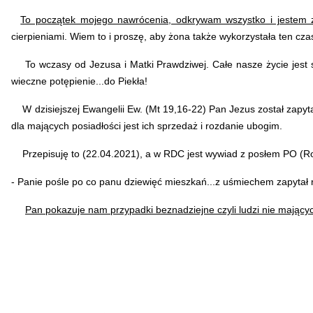
To początek mojego nawrócenia, odkrywam wszystko i jestem 
cierpieniami. Wiem to i proszę, aby żona także wykorzystała ten cz
To wczasy od Jezusa i Matki Prawdziwej. Całe nasze życie jest sz
wieczne potępienie...do Piekła!
W dzisiejszej Ewangelii Ew. (Mt 19,16-22) Pan Jezus został zapy
dla mających posiadłości jest ich sprzedaż i rozdanie ubogim.
Przepisuję to (22.04.2021), a w RDC jest wywiad z posłem PO (Ro
- Panie pośle po co panu dziewięć mieszkań...z uśmiechem zapytał 
Pan pokazuje nam przypadki beznadziejne czyli ludzi nie mający