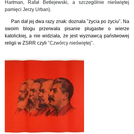
Hartman, Rafał Betlejewski, a szczególnie nieświętej
pamięci Jerzy Urban).
Pan dał jej dwa razy znak:
doznała
"
ż
yci
a
po życiu". Na
swoim blogu przerwała
pisanie
plugastw o wierze
katolickiej
,
a
nie widziała, że jest wyznawcą państwowej
religii w ZSRR
czyli
"Czwórcy nieświętej".