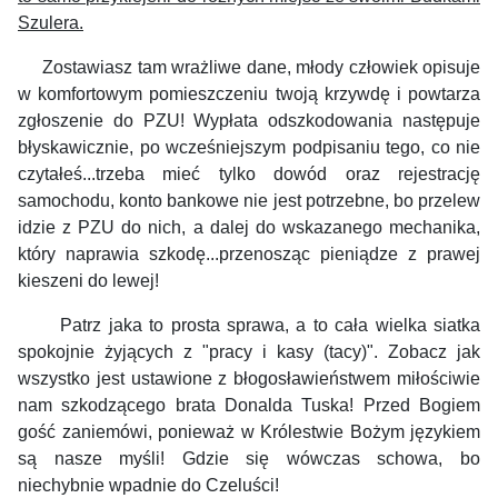
Szulera.
Zostawiasz tam wrażliwe dane, młody człowiek opisuje
w komfortowym pomieszczeniu twoją krzywdę i powtarza
zgłoszenie do PZU!
Wypłata odszkodowania następuje
błyskawicznie, po wcześniejszym podpisaniu tego, co nie
czytałeś...trzeba mieć tylko dowód oraz rejestrację
samochodu, konto bankowe nie jest potrzebne, bo przelew
idzie z PZU do nich, a dalej do wskazanego mechanika,
który naprawia szkodę...przenosząc pieniądze z prawej
kieszeni do lewej!
Patrz jaka to prosta sprawa, a to cała wielka siatka
spokojnie żyjących z "pracy i kasy (tacy)". Zobacz jak
wszystko jest ustawione z błogosławieństwem miłościwie
nam szkodzącego brata Donalda Tuska!
Przed Bogiem
gość zaniemówi, ponieważ w Królestwie Bożym językiem
są nasze myśli! Gdzie się wówczas schowa, bo
niechybnie wpadnie do Czeluści!