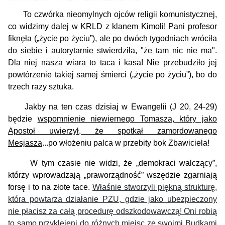
T
o
czwórka
n
ieomyln
ych
ojc
ów religii
komunistyczn
ej,
co wid
z
imy dalej w KRLD z klanem Kimoli!
Pani profesor
fiknęła („życie po życiu”),
ale
po
dwóch tygodniach
wróciła
do siebie i
autorytarnie stwierdziła, "że tam nic nie ma".
Dla niej nasza wiara to taca i kasa!
Nie przebudziło jej
powtórzenie takiej samej śmierci (
„życie po życiu”
), bo
do
trzech razy sztuka.
Jakby na ten czas dzisiaj w Ewangelii (J 20, 24-29)
będzie
wspomnienie niewiernego Tomasza, który jako
Apostoł uwierzył, że spotkał zamordowanego
Mesjasza
...po włożeniu palca w przebity bok Zbawiciela!
W tym czasie nie widzi, że „
demokraci walczący”,
którzy wprowadzają „praworządność” wszędzie zgarniają
forsę i to na złote tace.
Właśnie stworzyli piękną strukturę,
która powtarza działanie PZU, gdzie jako ubezpieczony
nie płacisz za całą procedurę odszkodowawczą! Oni robią
to samo przyklejeni do różnych miejsc ze swoimi Budkami