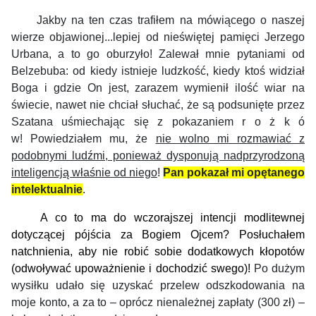
Jakby na ten czas trafiłem na mówiącego o naszej
wierze objawionej...lepiej od nieświętej pamięci Jerzego
Urbana, a to go oburzyło! Zalewał mnie pytaniami od
Belzebuba: od kiedy istnieje ludzkość, kiedy ktoś widział
Boga i gdzie On jest, zarazem wymienił ilość wiar na
świecie, nawet nie chciał słuchać, że są podsunięte przez
Szatana uśmiechając się z pokazaniem r o ż k ó
w!
Powiedziałem mu, że
nie wolno mi rozmawiać z
podobnymi ludźmi, ponieważ dysponują nadprzyrodzoną
inteligencją właśnie od niego
!
Pan pokazał mi opętanego
intelektualnie
.
A co to ma do wczorajszej intencji modlitewnej
dotyczącej pójścia za Bogiem Ojcem? Posłuchałem
natchnienia, aby nie
robi
ć
sobie dodatkowy
ch
kłopotów
(odwoływać upoważnie
nie i dochodzić swego)
!
Po dużym
wysiłku udało się uzyskać przelew odszkodowania na
moje konto, a za to – oprócz nienależnej zapłaty (300 zł) –