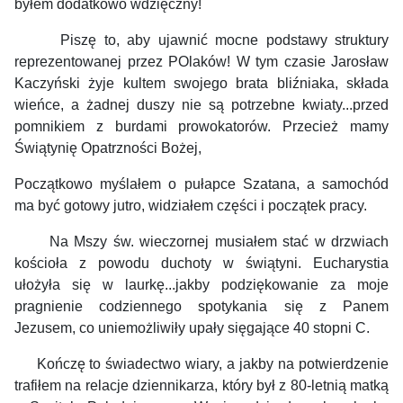
byłem dodatkowo wdzięczny!
Piszę to, aby ujawnić mocne podstawy struktury
reprezentowanej przez POlaków!
W tym czasie Jarosław
Kaczyński żyje kultem swojego brata bliźniaka, składa
wieńce, a żadnej duszy nie są potrzebne kwiaty...przed
pomnikiem z burdami prowokatorów. Przecież mamy
Świątynię Opatrzności Bożej,
Początkowo myślałem o pułapce Szatana, a samochód
ma być gotowy jutro, widziałem części i początek pracy.
Na Mszy św. wieczornej musiałem stać w drzwiach
kościoła z powodu duchoty w świątyni. Eucharystia
ułożyła się w laurkę...jakby podziękowanie za moje
pragnienie codziennego spotykania się z Panem
Jezusem, co uniemożliwiły upały sięgające 40 stopni C.
Kończę to świadectwo wiary, a jakby na potwierdzenie
trafiłem na relacje dziennikarza, który był z 80-letnią matką