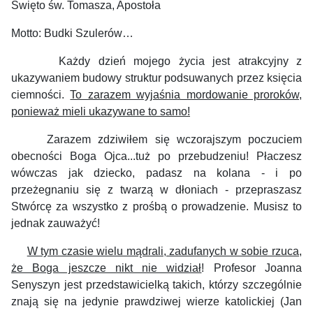
Święto św. Tomasza, Apostoła
Motto: Budki Szulerów…
Każdy dzień mojego życia jest atrakcyjny z
ukazywaniem budowy struktur podsuwanych przez księcia
ciemności.
To zarazem wyjaśnia mordowanie proroków,
ponieważ mieli ukazywane to samo!
Zarazem zdziwiłem się wczorajszym poczuciem
obecności Boga Ojca...tuż po przebudzeniu! Płaczesz
wówczas jak dziecko, padasz na kolana - i po
przeżegnaniu się z twarzą w dłoniach - przepraszasz
Stwórcę za wszystko z prośbą o prowadzenie. Musisz to
jednak zauważyć!
W tym czasie wielu mądrali, zadufanych w sobie rzuca,
że Boga jeszcze nikt nie widział
! Profesor Joanna
Senyszyn jest przedstawicielką takich, którzy szczególnie
znają się na jedynie prawdziwej wierze katolickiej (Jan