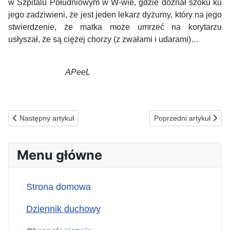
w Szpitalu Południowym w W-wie, gdzie doznał szoku ku
jego zadziwieni, że jest jeden lekarz dyżurny, który na jego
stwierdzenie, że matka może umrzeć na korytarzu
usłyszał, że są ciężej chorzy (z zwałami i udarami)…
APeeL
Poprzednia strona: 04.07.2026(s) ZA TYCH, KTÓRZY ZNALEŹ
Następna strona: 02
Następny artykuł
Poprzedni artykuł
Menu główne
Strona domowa
Dziennik duchowy