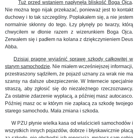
Tuż przed wstaniem napłynęła bliskość Boga Ojca
.
Nie można tego nijak przekazać, ponieważ jest to kontakt
duchowy i to tak szczególny. Popłakałem się, a nie jestem
normalnie skłonny do tego. Łzy płynęły po twarzy, którą
chwyciłem w dłonie razem z wizerunkiem Boga Ojca.
Zerwałem się i padłem na kolana z
dziękczynieniem
Deus
Abba.
Dzisiaj pragnę wyjaśnić sprawę szkody całkowitej w
starym samochodzie
. Nie miałem wcześniejszej informacji,
przestraszony sądziłem, że pojazd uznany za wrak nie ma
szansy na dalsze ubezpieczenie. W Internecie specjalnie
straszą, aby zgłosić się do niezależnego rzeczoznawcy.
Za ostatnie zdarzenie wypłacą, a później masz autocasco.
Później masz oc w którym nie zapłacą za szkodę twojego
starego samochodu. Mała zmiana i szkoda.
W PZU płynie wielka kasa od właścicieli samochodów i
wszystkich innych pojazdów, dobrze i błyskawicznie płacą
za szkodę, nie obchodzi ich reperacja, możesz sam sobie