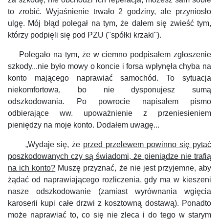
to zrobić. Wyjaśnienie trwało 2 godziny, ale przyniosło
ulgę.
Mój błąd polegał na tym, że dałem się zwieść tym,
którzy podpięli się pod PZU ("spółki krzaki").
Polegało na tym, że w ciemno podpisałem zgłoszenie
szkody...nie było mowy o koncie i forsa wpłynęła chyba na
konto mającego naprawiać samochód. To sytuacja
niekomfortowa, bo nie dysponujesz sumą
odszkodowania.
Po powrocie napisałem pismo
odbierające ww. upoważnienie z przeniesieniem
pieniędzy na moje konto. Dodałem uwagę...
„
Wydaje się, że
przed przelewem powinno się pytać
poszkodowanych czy są świadomi, że pieniądze nie trafią
na ich konto?
Muszę przyznać, że nie jest przyjemne, aby
żądać od naprawiającego rozliczenia, gdy ma w kieszeni
nasze odszkodowanie (zamiast wyrównania wgięcia
karoserii kupi całe drzwi z kosztowną dostawą). Ponadto
może naprawiać to, co się nie zleca i do tego w starym