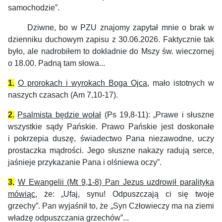
samochodzie”.
Dziwne, bo w PZU znajomy zapytał mnie o brak w
dzienniku duchowym zapisu z 30.06.2026. Faktycznie tak
było, ale nadrobiłem to dokładnie do Mszy św. wieczornej
o 18.00. Padną tam słowa...
1.
O prorokach i wyrokach Boga Ojca
, mało istotnych w
naszych czasach (Am 7,10-17).
2.
Psalmista będzie wołał
(Ps 19,8-11): „Prawe i słuszne
wszystkie sądy Pańskie.
Prawo Pańskie jest doskonałe
i pokrzepia duszę, świadectwo Pana niezawodne, uczy
prostaczka mądrości. Jego słuszne nakazy radują serce,
jaśnieje przykazanie Pana i olśniewa oczy”.
3.
W Ewangelii (Mt 9,1-8) Pan Jezus uzdrowił paralityka
mówiąc
, że: „Ufaj, synu! Odpuszczają ci się twoje
grzechy”. Pan wyjaśnił to, że „Syn Człowieczy ma na ziemi
władzę odpuszczania grzechów”...