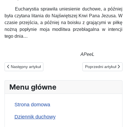
Eucharystia sprawiła uniesienie duchowe, a później
była czytana litania do Najświętszej Krwi Pana Jezusa. W
czasie przejścia, a później na boisku z grającymi w piłkę
nożną popłynie moja modlitwa przebłagalna w intencji
tego dnia…
APeeL
Poprzednia strona: 03.07.2026(pt) ZA ŻERUJĄCYCH NA POSZK
Następna strona: 01
Następny artykuł
Poprzedni artykuł
Menu główne
Strona domowa
Dziennik duchowy