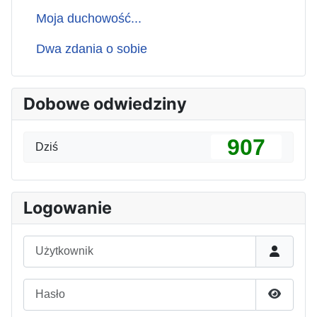
Moja duchowość...
Dwa zdania o sobie
Dobowe odwiedziny
907
Dziś
Logowanie
Użytkownik
Hasło
Pokaż h