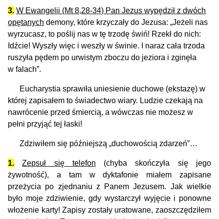
3.
W Ewangelii (Mt 8,28-34) Pan Jezus wypędził z dwóch
opętanych
demony, które
krzyczały
do Jezusa: „Jeżeli nas
wyrzucasz, to poślij nas w tę trzodę świń! Rzekł do nich:
Idźcie! Wyszły więc i weszły w świnie. I naraz cała trzoda
ruszyła pędem po urwistym zboczu do jeziora i zginęła
w falach”.
Eucharystia sprawiła uniesienie duchowe (ekstazę) w
której zapisałem to świadectwo wiary. Ludzie czekają na
nawrócenie przed śmiercią, a wówczas nie możesz w
pełni przyjąć tej łaski!
Zdziwiłem się późniejszą „duchowością zdarzeń”…
1.
Zepsuł się telefon
(chyba skończyła się jego
żywotność), a tam w dyktafonie miałem zapisane
przeżycia po zjednaniu z Panem Jezusem. Jak wielkie
było moje zdziwienie, gdy wystarczył wyjęcie i ponowne
włożenie karty! Zapisy zostały uratowane, zaoszczędziłem