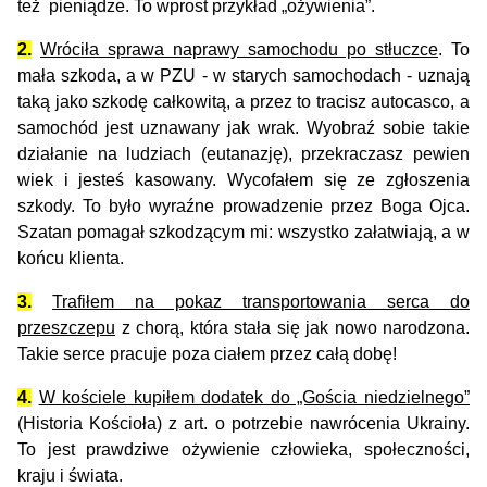
też pieniądze. To wprost przykład „ożywienia”.
2.
Wróciła sprawa naprawy samochodu po stłuczce
. To
mała szkoda, a w PZU - w starych samochodach - uznają
taką jako szkodę całkowitą, a przez to tracisz autocasco, a
samochód jest uznawany jak wrak. Wyobraź sobie takie
działanie na ludziach (eutanazję), przekraczasz pewien
wiek i jesteś kasowany. Wycofałem się ze zgłoszenia
szkody. To było wyraźne prowadzenie przez Boga Ojca.
Szatan pomagał szkodzącym mi: wszystko załatwiają, a w
końcu klienta.
3.
Trafiłem na pokaz transportowania serca do
przeszczepu
z chorą, która stała się jak nowo narodzona.
Takie serce pracuje poza ciałem przez całą dobę!
4.
W kościele kupiłem dodatek do „Gościa niedzielnego”
(Historia Kościoła) z art. o potrzebie nawrócenia Ukrainy.
To jest prawdziwe ożywienie człowieka, społeczności,
kraju i świata.