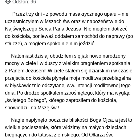
Odsłon: 96
Przez trzy dni - z powodu masakrycznego upału – nie
uczestniczyłem w Mszach św. oraz w nabożeństwie do
Najświętszego Serca Pana Jezusa. Nie mogłem dotrzeć
do kościoła, ponieważ oddałem samochód do naprawy (po
stłucze), a mogłem spokojnie nim jeździć.
Natomiast dzisiaj obudziłem się jak nowo narodzony,
mocny w ciele i w duszy z wielkim pragnieniem spotkania
z Panem Jezusem!
W ciele stałem się dziarskim i w czasie
przejścia do kościoła płynęła moja modlitwa przebłagalna
w błyskawicznie odczytanej ww. intencji modlitewnej tego
dnia.
Po drodze spotkałem zarośniętego, który ma wygląd
„świętego Bożego”, którego zaprosiłem do kościoła,
spowiedzi i na Mszę św.!
Nagle napłynęło poczucie bliskości Boga Ojca, a jest to
wielkie pocieszenie, które widzimy na małych dzieciach
biegnących do tatusia ziemskiego.
Od Ołtarza św.