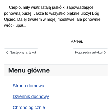
Ciepło, miły wiatr, latają jaskółki zapowiadające
ponowną burzę! Jakże to wszystko pięknie ułożył Bóg
Ojciec. Dalej trwałem w mojej modlitwie, ale ponownie
wrócił upał...
APeeL
Poprzednia strona: 02.07.2026(c) ZA TYCH, KTÓRZY IDĄ ZA 
Następna strona: 30.
Następny artykuł
Poprzedni artykuł
Menu główne
Strona domowa
Dziennik duchowy
Chronologicznie