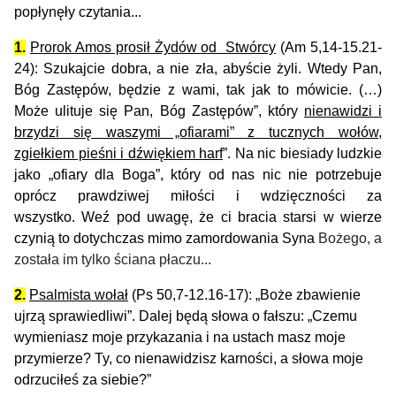
popłynęły czytania...
1.
Prorok Amos prosił Żydów od Stwórcy
(Am 5,14-15.21-
24): Szukajcie dobra, a nie zła, abyście żyli. Wtedy Pan,
Bóg Zastępów, będzie z wami, tak jak to mówicie. (…)
Może ulituje się Pan, Bóg Zastępów”, który
nienawidzi i
brzydzi się waszymi „ofiarami” z tucznych wołów,
zgiełkiem pieśni i dźwiękiem harf
”.
Na nic biesiady ludzkie
jako „ofiary dla Boga”, który od nas nic nie potrzebuje
oprócz prawdziwej miłości i wdzięczności za
wszystko.
Weź pod uwagę, że ci bracia starsi w wierze
czynią to dotychczas mimo zamordowania Syna
Bożego, a
została im tylko ściana płaczu...
2.
Psalmista wołał
(Ps 50,7-12.16-17)
: „Boże zbawienie
ujrzą sprawiedliwi”. Dalej będą słowa o fałszu: „Czemu
wymieniasz moje przykazania i na ustach masz moje
przymierze? Ty, co nienawidzisz karności, a słowa moje
odrzuciłeś za siebie?”