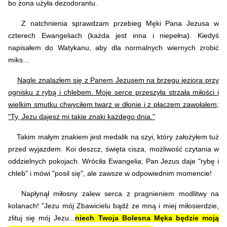
bo żona użyła dezodorantu.
Z natchnienia sprawdzam przebieg Męki Pana Jezusa w
czterech Ewangeliach (każda jest inna i niepełna). Kiedyś
napisałem do Watykanu, aby dla normalnych wiernych zrobić
miks...
Nagle znalazłem się z Panem Jezusem na brzegu jeziora przy
ognisku z rybą i chlebem. Moje serce przeszyła strzała miłości i
wielkim smutku chwyciłem twarz w dłonie i z płaczem zawołałem;
"Ty, Jezu dajesz mi takie znaki każdego dnia."
Takim małym znakiem jest medalik na szyi, który założyłem tuż
przed wyjazdem. Koi deszcz, święta cisza, możliwość czytania w
oddzielnych pokojach. Wróciła Ewangelia; Pan Jezus daje "rybę i
chleb" i mówi "posil się", ale zawsze w odpowiednim momencie!
Napłynął miłosny zalew serca z pragnieniem modlitwy na
kolanach! "Jezu mój Zbawicielu bądź ze mną i miej miłosierdzie,
zlituj się mój Jezu...
niech Twoja Bolesna Męka będzie moją