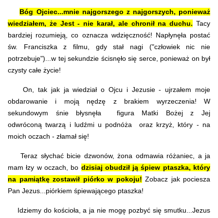
Bóg Ojciec...mnie najgorszego z najgorszych, ponieważ
wiedziałem, że Jest - nie karał, ale chronił na duchu.
Tacy
bardziej rozumieją, co oznacza wdzięczność! Napłynęła postać
św. Franciszka z filmu, gdy stał nagi ("człowiek nic nie
potrzebuje")...w tej sekundzie ścisnęło się serce, ponieważ on był
czysty całe życie!
On, tak jak ja wiedział o Ojcu i Jezusie - ujrzałem moje
obdarowanie i moją nędzę z brakiem wyrzeczenia! W
sekundowym śnie błysnęła figura Matki Bożej z
Jej
odwróconą
twarzą i l
udźmi u podnóża oraz krzyż, który - na
moich oczach - złamał się!
Teraz słychać bicie dzwonów, żona odmawia różaniec, a ja
mam łzy w oczach, bo
dzisiaj obudził ją śpiew ptaszka, który
na pamiątkę zostawił piórko w pokoju!
Zobacz jak pociesza
Pan Jezus...piórkiem śpiewającego ptaszka!
Idziemy do kościoła, a ja nie mogę pozbyć się smutku...Jezus