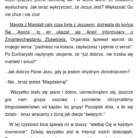
wysłuchany. Jak teraz wykrzyczeć, że Jezus Jest? Większość Go
nie chce i nie zna!
Magda z Magdali cały czas była z Jezusem, dotrwała do końca
Św. Agonii, to jej ukazał się Anioł informujący o
Zmartwychwstaniu Zbawiciela.
Organista śpiewał wprost do
mojego serca: "padniesz na kolana, zapłaczesz i pęknie ci serce".
Po Eucharystii napłynęło ukojenie, że "już dobrze, nie trzeba się
martwić i smuć!"
- Jak dobrze Panie Jezu, gdy ja jestem ohydnym zbrodniarzem?
- Nie...teraz jesteś "Magdaleną!"
Wszystko stało się jasne i dobre, uśmiechnąłem się, jeszcze
gra nam grupa oazowa i ponownie otrzymaliśmy
błogosławieństwo od kapłan tej grupy! Początek dnia, a ile się
działo - teraz wracamy z żoną jak dwoje "świętych."
W tej czystości ktoś śpiewa mi w duszy: "wielbię Cię w każdym
momencie". Dzisiaj wszystko jest w intencji moich dzieciątek.