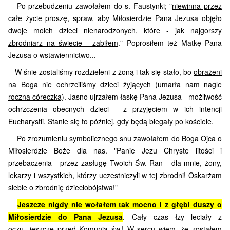
Po przebudzeniu zawołałem do s. Faustynki; "
niewinna przez
całe życie proszę, spraw, aby Miłosierdzie Pana Jezusa objęło
dwoje moich dzieci nienarodzonych, które - jak najgorszy
zbrodniarz na świecie - zabiłem
." Poprosiłem też Matkę Pana
Jezusa o wstawiennictwo...
W śnie zostaliśmy rozdzieleni z żoną i tak się stało, bo
obrażeni
na Boga nie ochrzciliśmy dzieci żyjących (umarła nam nagle
roczna córeczka)
.
Jasno ujrzałem łaskę Pana Jezusa - możliwość
ochrzczenia obecnych dzieci - z przyjęciem w ich intencji
Eucharystii.
Stanie się to później, gdy będą biegały po kościele.
Po zrozumieniu symbolicznego snu zawołałem do Boga Ojca o
Miłosierdzie Boże dla nas. "Panie Jezu Chryste litości i
przebaczenia - przez zasługę Twoich Św. Ran - dla mnie, żony,
lekarzy i wszystkich, którzy uczestniczyli w tej zbrodni! Oskarżam
siebie o zbrodnię dzieciobójstwa!"
Jeszcze nigdy nie wołałem tak mocno i z głębi duszy o
Miłosierdzie do Pana Jezusa
. Cały czas łzy leciały z
oczu...jeszcze przed Komunią św.! W sercu wiem, że zostałem