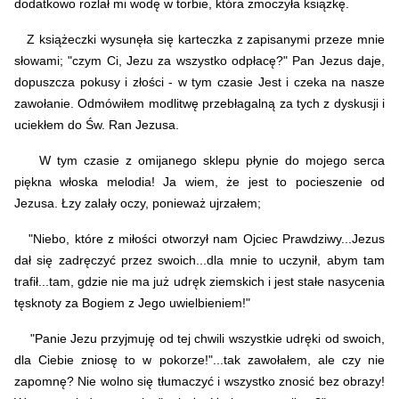
dodatkowo rozlał mi wodę w torbie, która zmoczyła książkę.
Z książeczki wysunęła się karteczka z zapisanymi przeze mnie
słowami; "czym Ci, Jezu za wszystko odpłacę?" Pan Jezus daje,
dopuszcza pokusy i złości - w tym czasie Jest i czeka na nasze
zawołanie. Odmówiłem modlitwę przebłagalną za tych z dyskusji i
uciekłem do Św. Ran Jezusa.
W tym czasie z omijanego sklepu płynie do mojego serca
piękna włoska melodia! Ja wiem, że jest to pocieszenie od
Jezusa. Łzy zalały oczy, ponieważ ujrzałem;
"Niebo, które z miłości otworzył nam Ojciec Prawdziwy...Jezus
dał się zadręczyć przez swoich...dla mnie to uczynił, abym tam
trafił...tam, gdzie nie ma już udręk ziemskich i jest stałe nasycenia
tęsknoty za Bogiem z Jego uwielbieniem!"
"Panie Jezu przyjmuję od tej chwili wszystkie udręki od swoich,
dla Ciebie zniosę to w pokorze!"...tak zawołałem, ale czy nie
zapomnę? Nie wolno się tłumaczyć i wszystko znosić bez obrazy!