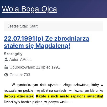
Wola Boga Ojca
Jesteś tutaj:
Start
22.07.1991(p) Ze zbrodniarza
stałem się Magdaleną!
Szczegóły
Autor:
APeeL
Opublikowano: 22 lipiec 1991
Odsłon: 703
W symbolicznym śnie ujrzałem złego człowieka, który w
rozszalałym pędzie - wywiózł na saniach - w nieznanym kierunku
dwójkę dzieciątek
.
Każde z nich miało zapaloną świeczką!
Dzieci były bardzo piękne, w jednym wieku...