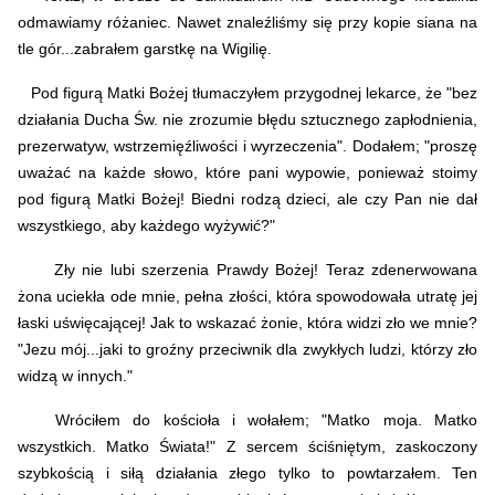
odmawiamy różaniec. Nawet znaleźliśmy się przy kopie siana na
tle gór...zabrałem garstkę na Wigilię.
Pod figurą Matki Bożej tłumaczyłem przygodnej lekarce, że "bez
działania Ducha Św. nie zrozumie błędu sztucznego zapłodnienia,
prezerwatyw, wstrzemięźliwości i wyrzeczenia". Dodałem; "proszę
uważać na każde słowo, które pani wypowie, ponieważ stoimy
pod figurą Matki Bożej! Biedni rodzą dzieci, ale czy Pan nie dał
wszystkiego, aby każdego wyżywić?"
Zły nie lubi szerzenia Prawdy Bożej! Teraz zdenerwowana
żona uciekła ode mnie, pełna złości, która spowodowała utratę jej
łaski uświęcającej! Jak to wskazać żonie, która widzi zło we mnie?
"Jezu mój...jaki to groźny przeciwnik dla zwykłych ludzi, którzy zło
widzą w innych."
Wróciłem do kościoła i wołałem; "Matko moja. Matko
wszystkich. Matko Świata!" Z sercem ściśniętym, zaskoczony
szybkością i siłą działania złego tylko to powtarzałem. Ten