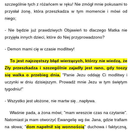
szczególnie tych z różańcem w ręku! Nie zmógł mnie pokusami to
przysłał żonę, która przeszkadza w tym momencie i mówi od
niego;
- Nie będzie już prawdziwych Objawień to dlaczego Matka nie
przyjęła innych dzieci, które do Niej przyprowadzono?
- Demon mami cię w czasie modlitwy!
To jest najczęstszy błąd wierzących, którzy nie wiedzą, że
Zły przeszkadza i szczególnie zajadły jest rano, gdy toczy
się walka o przebieg dnia.
"Panie Jezu oddaję Ci modlitwy i
uczynki w dniu dzisiejszym. Prowadź mnie Jezu w tym świętym
tygodniu!"
- Wszystko jest ułożone, nie martw się...napływa.
Właśnie pada, a żona mówi; "mam wreszcie czas na czytanie".
Natomiast ja mam otworzyć Ewangelię wg św. Jana, gdzie trafiam
na słowa; "
dom napełnił się wonnością
" duchowa i faktyczną,