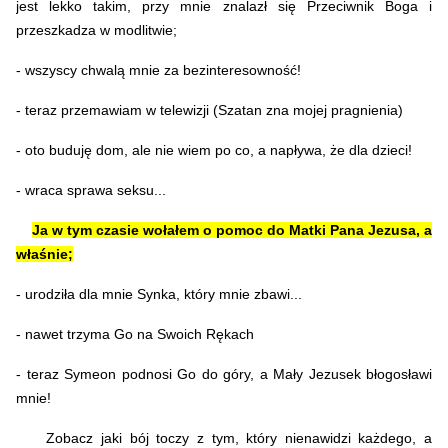
jest lekko takim, przy mnie znalazł się Przeciwnik Boga i
przeszkadza w modlitwie;
- wszyscy chwalą mnie za bezinteresowność!
- teraz przemawiam w telewizji (Szatan zna mojej pragnienia)
- oto buduję dom, ale nie wiem po co, a napływa, że dla dzieci!
- wraca sprawa seksu...
Ja w tym czasie wołałem o pomoc do Matki Pana Jezusa, a
właśnie;
- urodziła dla mnie Synka, który mnie zbawi...
- nawet trzyma Go na Swoich Rękach
- teraz Symeon podnosi Go do góry, a Mały Jezusek błogosławi
mnie!
Zobacz jaki bój toczy z tym, który nienawidzi każdego, a