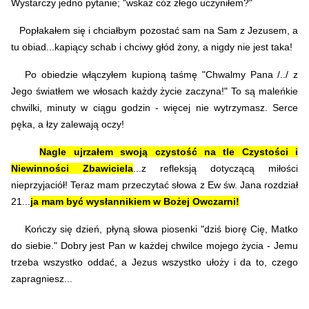
Wystarczy jedno pytanie; "wskaż cóż złego uczyniłem?"
Popłakałem się i chciałbym pozostać sam na Sam z Jezusem, a
tu obiad...kapiący schab i chciwy głód żony, a nigdy nie jest taka!
Po obiedzie włączyłem kupioną taśmę "Chwalmy Pana /../ z
Jego światłem we włosach każdy życie zaczyna!" To są maleńkie
chwilki, minuty w ciągu godzin - więcej nie wytrzymasz. Serce
pęka, a łzy zalewają oczy!
Nagle ujrzałem swoją czystość na tle Czystości i
Niewinności Zbawiciela
...z refleksją dotyczącą miłości
nieprzyjaciół! Teraz mam przeczytać słowa z Ew św. Jana rozdział
21...
ja mam być wysłannikiem w Bożej Owczarni!
Kończy się dzień, płyną słowa piosenki "dziś biorę Cię, Matko
do siebie." Dobry jest Pan w każdej chwilce mojego życia - Jemu
trzeba wszystko oddać, a Jezus wszystko ułoży i da to, czego
zapragniesz...