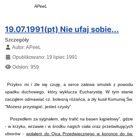
APeeL
19.07.1991(pt) Nie ufaj sobie...
Szczegóły
Autor:
APeeL
Opublikowano: 19 lipiec 1991
Odsłon: 959
Przykro mi i źle się czuję, a serce zalewa smutek z powodu
upadku duchowego, który wyklucza Eucharystię. W tym stanie
zacząłem odmawiać cz. bolesną różańca, a zły kusił Komunią Św.
"Możesz przystąpić, jesteś czysty".
Poszedłem za sygnałem, aby trafić na basen kąpielowy", gdzie
- w krzyku, wrzawie i w środku nagich ciała oraz prześwitujących
ubiorów -
wołałem do Ojca Przedwiecznego w koronce do św.