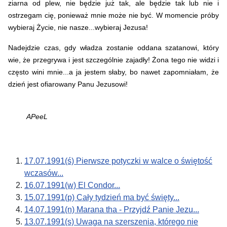
ziarna od plew, nie będzie już tak, ale będzie tak lub nie i
ostrzegam cię, ponieważ mnie może nie być. W momencie próby
wybieraj Życie, nie nasze...wybieraj Jezusa!
Nadejdzie czas, gdy władza zostanie oddana szatanowi, który
wie, że przegrywa i jest szczególnie zajadły! Żona tego nie widzi i
często wini mnie...a ja jestem słaby, bo nawet zapomniałam, że
dzień jest ofiarowany Panu Jezusowi!
APeeL
17.07.1991(ś) Pierwsze potyczki w walce o świętość
wczasów...
16.07.1991(w) El Condor...
15.07.1991(p) Cały tydzień ma być święty...
14.07.1991(n) Marana tha - Przyjdź Panie Jezu...
13.07.1991(s) Uwaga na szerszenia, którego nie