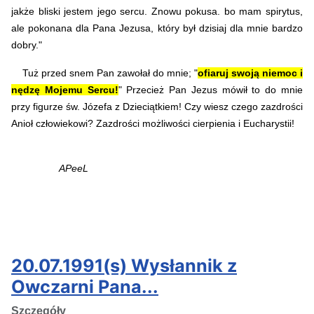
jakże bliski jestem jego sercu. Znowu pokusa. bo mam spirytus,
ale pokonana dla Pana Jezusa, który był dzisiaj dla mnie bardzo
dobry."
Tuż przed snem Pan zawołał do mnie; "
ofiaruj swoją niemoc i
nędzę Mojemu Sercu!
" Przecież Pan Jezus mówił to do mnie
przy figurze św. Józefa z Dzieciątkiem! Czy wiesz czego zazdrości
Anioł człowiekowi? Zazdrości
możliwości cierpienia i Eucharystii
!
APeeL
20.07.1991(s) Wysłannik z
Owczarni Pana...
Szczegóły