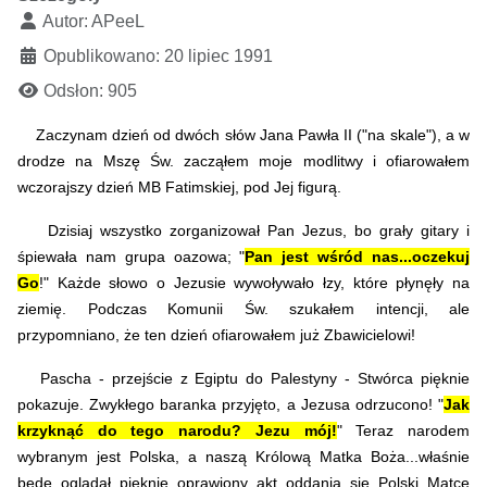
Autor:
APeeL
Opublikowano: 20 lipiec 1991
Odsłon: 905
Zaczynam dzień od dwóch słów Jana Pawła II ("na skale"), a w
drodze na Mszę Św. zacząłem moje modlitwy i ofiarowałem
wczorajszy dzień MB Fatimskiej, pod Jej figurą.
Dzisiaj wszystko zorganizował Pan Jezus, bo grały gitary i
śpiewała nam grupa oazowa; "
Pan jest wśród nas...oczekuj
Go
!" Każde słowo o Jezusie wywoływało łzy, które płynęły na
ziemię. Podczas Komunii Św. szukałem intencji, ale
przypomniano, że ten dzień ofiarowałem już Zbawicielowi!
Pascha - przejście z Egiptu do Palestyny - Stwórca pięknie
pokazuje. Zwykłego baranka przyjęto, a Jezusa odrzucono! "
Jak
krzyknąć do tego narodu? Jezu mój!
" Teraz narodem
wybranym jest Polska, a naszą Królową Matka Boża...właśnie
będę oglądał pięknie oprawiony akt oddania się Polski Matce