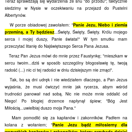
Teraz sprawdzają się wydarzenia ze snu "do przodu"; faktycznie
siedzimy w Nysie w oczekiwaniu na przejazd do Pustelni
Albertynów.
W porze obiadowej zawołałem: "
Panie Jezu, Niebo i ziemia
przeminą, a Ty będziesz
...Święty, Święty, Święty. Królu mojego
serca i mojej duszy, Panie świata!" W tym smutku mam
przeczytać litanię do Najświętszego Serca Pana Jezusa.
Teraz Pan Jezus mówi do mnie przez Faustynkę; "mieszkam w
sercu twoim...dziś w sposób szczególny błogosławię tę, twoją
radość (...) nic ci tej radości w dniu dzisiejszym nie zmąci".
Tak, bo są dni udręk i nie wiedziałem dlaczego, a Pan Jezus
wyjaśnia, że musi ćwiczyć mnie jak rycerza, abym wśród
trudności panował nad sobą. Nic nie może mnie oddalić od
Niego! Po błogiej drzemce napłynął śpiew; "Bóg Jest
Miłością...uwielbiaj duszo moja Pana."
Mam pomodlić się za kapłanów i zakonników. Padłem na
kolana z wołaniem; "
Panie Jezu bądź miłosierny dla
wszystkich kapłanów i zakonników, którzy przybędą dzisiaj