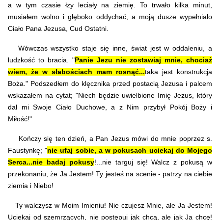
a w tym czasie łzy leciały na ziemię. To trwało kilka minut,
musiałem wolno i głęboko oddychać, a moją dusze wypełniało
Ciało Pana Jezusa, Cud Ostatni.
Wówczas wszystko staje się inne, świat jest w oddaleniu, a
ludzkość to bracia. "
Panie Jezu nie zostawiaj mnie, chociaż
wiem, że w słabościach mam rosnąć...
taka jest konstrukcja
Boża." Podszedłem do klęcznika przed postacią Jezusa i palcem
wskazałem na cytat; "
Niech będzie uwielbione Imię Jezus, który
dał mi Swoje Ciało Duchowe, a z Nim przybył Pokój Boży i
Miłość!"
Kończy się ten dzień, a Pan Jezus mówi do mnie poprzez s.
Faustynkę; "
nie ufaj sobie, a w pokusach uciekaj do Mojego
Serca...nie badaj pokusy
!...nie targuj się! Walcz z pokusą w
przekonaniu, że Ja Jestem! Ty jesteś na scenie - patrzy na ciebie
ziemia i Niebo!
Ty walczysz w Moim Imieniu! Nie czujesz Mnie, ale Ja Jestem!
Uciekaj od szemrzących, nie postępuj jak chcą, ale jak Ja chcę!