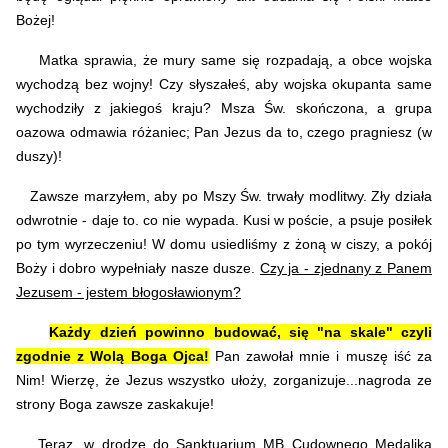
Bożej!
Matka sprawia, że mury same się rozpadają, a obce wojska
wychodzą bez wojny! Czy słyszałeś, aby wojska okupanta same
wychodziły z jakiegoś kraju? Msza Św. skończona, a grupa
oazowa odmawia różaniec; Pan Jezus da to, czego pragniesz (w
duszy)!
Zawsze marzyłem, aby po Mszy Św. trwały modlitwy. Zły działa
odwrotnie - daje to. co nie wypada. Kusi w poście, a psuje posiłek
po tym wyrzeczeniu!
W domu usiedliśmy z żoną w ciszy, a pokój
Boży i dobro wypełniały nasze dusze.
Czy ja - zjednany z Panem
Jezusem - jestem błogosławionym?
Każdy dzień powinno budować, się "na skale" czyli
zgodnie z Wolą Boga Ojca!
Pan zawołał mnie i muszę iść za
Nim! Wierzę, że Jezus wszystko ułoży, zorganizuje...nagroda ze
strony Boga zawsze zaskakuje!
Teraz, w drodze do Sanktuarium MB Cudownego Medalika