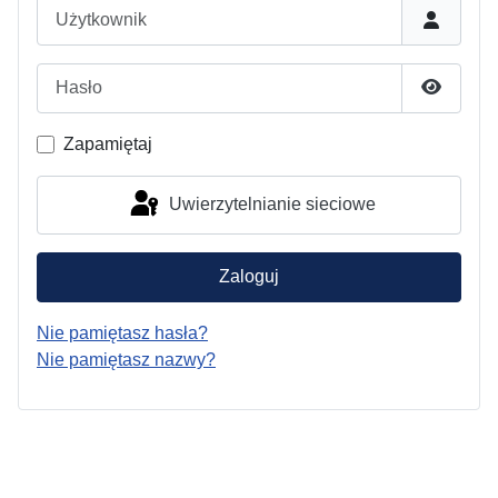
Użytkownik
Hasło
Pokaż h
Zapamiętaj
Uwierzytelnianie sieciowe
Zaloguj
Nie pamiętasz hasła?
Nie pamiętasz nazwy?