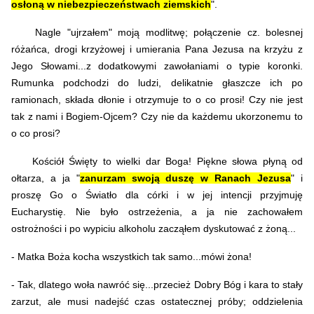
osłoną w niebezpieczeństwach ziemskich
".
Nagle "ujrzałem" moją modlitwę; połączenie cz. bolesnej
różańca, drogi krzyżowej i umierania Pana Jezusa na krzyżu z
Jego Słowami...z dodatkowymi zawołaniami o typie koronki.
Rumunka podchodzi do ludzi, delikatnie głaszcze ich po
ramionach, składa dłonie i otrzymuje to o co prosi! Czy nie jest
tak z nami i Bogiem-Ojcem? Czy nie da każdemu ukorzonemu to
o co prosi?
Kościół Święty to wielki dar Boga! Piękne słowa płyną od
ołtarza, a ja "
zanurzam swoją duszę w Ranach Jezusa
" i
proszę Go o Światło dla córki i w jej intencji przyjmuję
Eucharystię. Nie było ostrzeżenia, a ja nie zachowałem
ostrożności i po wypiciu alkoholu zacząłem dyskutować z żoną...
- Matka Boża kocha wszystkich tak samo...mówi żona!
- Tak, dlatego woła nawróć się...przecież Dobry Bóg i kara to stały
zarzut, ale musi nadejść czas ostatecznej próby; oddzielenia