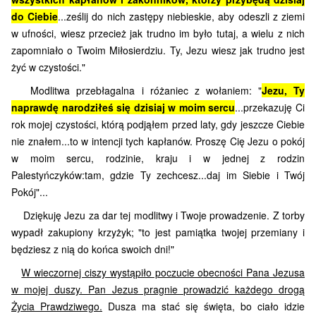
do Ciebie
...ześlij do nich zastępy niebieskie, aby odeszli z ziemi
w ufności, wiesz przecież jak trudno im było tutaj, a wielu z nich
zapomniało o Twoim Miłosierdziu. Ty, Jezu wiesz jak trudno jest
żyć w czystości."
Modlitwa przebłagalna i różaniec z wołaniem: "
Jezu, Ty
naprawdę narodziłeś się dzisiaj w moim sercu
...przekazuję Ci
rok mojej czystości, którą podjąłem przed laty, gdy jeszcze Ciebie
nie znałem...to w intencji tych kapłanów. Proszę Cię Jezu o pokój
w moim sercu, rodzinie, kraju i w jednej z rodzin
Palestyńczyków:tam, gdzie Ty zechcesz...daj im Siebie i Twój
Pokój"...
Dziękuję Jezu za dar tej modlitwy i Twoje prowadzenie. Z torby
wypadł zakupiony krzyżyk; "to jest pamiątka twojej przemiany i
będziesz z nią do końca swoich dni!"
W wieczornej ciszy wystąpiło poczucie obecności Pana Jezusa
w mojej duszy. Pan Jezus pragnie prowadzić każdego drogą
Życia Prawdziwego.
Dusza ma stać się święta, bo ciało idzie