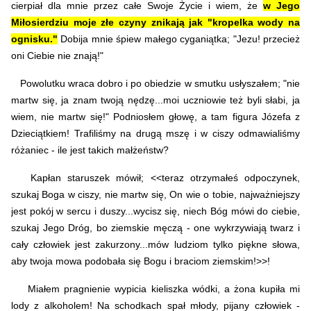
cierpiał dla mnie przez całe Swoje Życie i wiem, że
w Jego
Miłosierdziu moje złe czyny znikają jak "kropelka wody na
ognisku."
Dobija mnie śpiew małego cyganiątka; "Jezu! przecież
oni Ciebie nie znają!"
Powolutku wraca dobro i po obiedzie w smutku usłyszałem; "nie
martw się, ja znam twoją nędzę...moi uczniowie też byli słabi, ja
wiem, nie martw się!" Podniosłem głowę, a tam figura Józefa z
Dzieciątkiem! Trafiliśmy na drugą mszę i w ciszy odmawialiśmy
różaniec - ile jest takich małżeństw?
Kapłan staruszek mówił; <<teraz otrzymałeś odpoczynek,
szukaj Boga w ciszy, nie martw się, On wie o tobie, najważniejszy
jest pokój w sercu i duszy...wycisz się, niech Bóg mówi do ciebie,
szukaj Jego Dróg, bo ziemskie męczą - one wykrzywiają twarz i
cały człowiek jest zakurzony...mów ludziom tylko piękne słowa,
aby twoja mowa podobała się Bogu i braciom ziemskim!>>!
Miałem pragnienie wypicia kieliszka wódki, a żona kupiła mi
lody z alkoholem! Na schodkach spał młody, pijany człowiek -