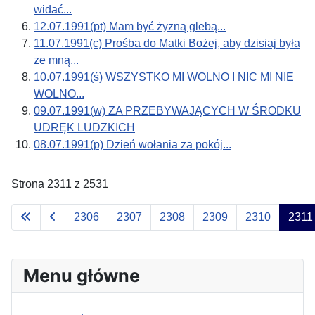
widać...
12.07.1991(pt) Mam być żyzną glebą...
11.07.1991(c) Prośba do Matki Bożej, aby dzisiaj była
ze mną...
10.07.1991(ś) WSZYSTKO MI WOLNO I NIC MI NIE
WOLNO...
09.07.1991(w) ZA PRZEBYWAJĄCYCH W ŚRODKU
UDRĘK LUDZKICH
08.07.1991(p) Dzień wołania za pokój...
Strona 2311 z 2531
2306
2307
2308
2309
2310
2311
Menu główne