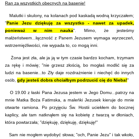
Ran za wszystkich obecnych na basenie!
Malutki i skulony, na kolanach pod kaskadą wodną krzyczałem;
"
Panie Jezu dziękuję za wszystko - nawet za upadek,
ponieważ w nim nauka
".
Mimo, że jesteśmy
małżeństwem...łączność z Panem Jezusem wymaga wyrzeczeń,
wstrzemięźliwości, nie wypada to, co mogą inni.
Żona jest zła, ale ja ją w tym czasie bardzo kocham, trzymam
za rękę i mówię; "nie grzesz złością, bo mogłaś modlić się za
ludzi na basenie...to Zły daje rozdrażnienie i niechęć do innych
osób,
gdy jesteś dobra chciałbym podrzucić cię do Nieba!
"
O 19.00 z łaski Pana Jezusa jestem w Jego Domu...patrzy na
mnie Matka Boża Fatimska, a maleńki Jezusek kieruje do mnie
otwarte ramiona. Po przyjęciu Św. Hostii uciekłem do bocznej
kaplicy, ale tam natknąłem się na kobietę z twarzą w dłoniach,
która powtarzała; "dziękuję, dziękuję, dziękuję!"
Sam nie mogłem wydobyć słowa; "och, Panie Jezu" i tak wkoło,