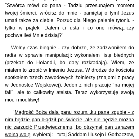
"Stwórca mówi do pana - Tadziu przesunąłem moment
twojej śmierci, wrócisz do mnie - pamiętaj o tym! Jezus
umarł także za ciebie. Porzuć dla Niego palenie tytoniu -
tylko w piątek! Dałem ci usta i co one mówią...czy
pochwaliłeś Mnie dzisiaj?"
Wolny czas biegnie - czy dobrze, że zadzwoniłem do
radia w sprawie manipulacji: wykonałem listę biednych
(przekaz do Holandii, bo dary rozkradają). Wiem, że
miałem to zrobić w Imieniu Jezusa. W drodze do kościoła
spotkałem trzech zawodowych żołnierzy (znajomi z pracy
w Jednostce Wojskowej). Jeden z nich pracuje "na mojej
fali", ale to całkowity ateista. Teraz wykorzystuję swoją
moc i modlitwę!
"
Mądrość Boża dała panu rozum...ku pana zgubie - z
nim będzie pan błądził po świecie, ale nie będzie można
nic zarzucić Przedwiecznemu, bo otrzymał pan zarazem
wolną wolę
, wybieraj: - tutaj Saddam Husejn i Gorbaczow,