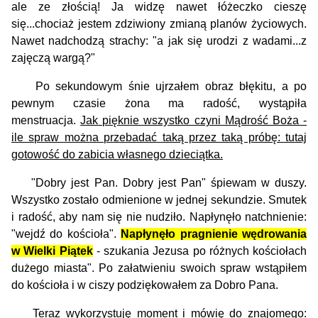
ale ze złością! Ja widzę nawet łóżeczko cieszę
się...chociaż jestem zdziwiony zmianą planów życiowych.
Nawet nadchodzą strachy: "a jak się urodzi z wadami...z
zajęczą wargą?"
Po sekundowym śnie ujrzałem obraz błękitu, a po
pewnym czasie żona ma radość, wystąpiła
menstruacja.
Jak pięknie wszystko czyni Mądrość Boża -
ile spraw można przebadać taką przez taką próbę: tutaj
gotowość do zabicia własnego dzieciątka.
"Dobry jest Pan. Dobry jest Pan" śpiewam w duszy.
Wszystko zostało odmienione w jednej sekundzie. Smutek
i radość, aby nam się nie nudziło. Napłynęło natchnienie:
"wejdź do kościoła".
Napłynęło pragnienie wędrowania
w Wielki Piątek
- szukania Jezusa po różnych kościołach
dużego miasta". Po załatwieniu swoich spraw wstąpiłem
do kościoła i w ciszy podziękowałem za Dobro Pana.
Teraz wykorzystuję moment i mówię do znajomego: