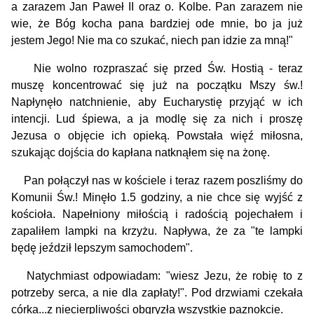
a zarazem Jan Paweł II oraz o. Kolbe. Pan zarazem nie
wie, że Bóg kocha pana bardziej ode mnie, bo ja już
jestem Jego! Nie ma co szukać, niech pan idzie za mną!"
Nie wolno rozpraszać się przed Św. Hostią - teraz
muszę koncentrować się już na początku Mszy św.!
Napłynęło natchnienie, aby Eucharystię przyjąć w ich
intencji. Lud śpiewa, a ja modlę się za nich i proszę
Jezusa o objęcie ich opieką. Powstała więź miłosna,
szukając dojścia do kapłana natknąłem się na żonę.
Pan połączył nas w kościele i teraz razem poszliśmy do
Komunii Św.! Minęło 1.5 godziny, a nie chce się wyjść z
kościoła. Napełniony miłością i radością pojechałem i
zapaliłem lampki na krzyżu. Napływa, że za "te lampki
będę jeździł lepszym samochodem".
Natychmiast odpowiadam: "wiesz Jezu, że robię to z
potrzeby serca, a nie dla zapłaty!". Pod drzwiami czekała
córka...z niecierpliwości obgryzła wszystkie paznokcie.