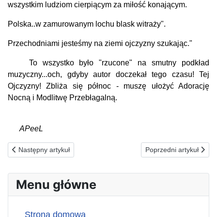
wszystkim ludziom cierpiącym za miłość konającym.
Polska..w zamurowanym lochu blask witraży".
Przechodniami jesteśmy na ziemi ojczyzny szukając."
To wszystko było "rzucone" na smutny podkład
muzyczny...och, gdyby autor doczekał tego czasu! Tej
Ojczyzny! Zbliża się północ - muszę ułożyć Adorację
Nocną i Modlitwę Przebłagalną.
APeeL
Poprzednia strona: 29.03.1991(pt) Najpiękniejszy dzień roku...
Następna strona: 27.03.
Następny artykuł
Poprzedni artykuł
Menu główne
Strona domowa