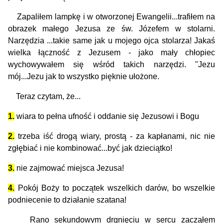
Zapaliłem lampkę i w otworzonej Ewangelii...trafiłem na
obrazek małego Jezusa ze św. Józefem w stolarni.
Narzędzia ...takie same jak u mojego ojca stolarza! Jakaś
wielka łączność z Jezusem - jako mały chłopiec
wychowywałem się wśród takich narzędzi. "Jezu
mój...Jezu jak to wszystko pięknie ułożone.
Teraz czytam, że...
1
.
wiara to pełna ufność i oddanie się Jezusowi i Bogu
2
.
trzeba iść drogą wiary, prostą - za kapłanami, nic nie
zgłębiać i nie kombinować...być jak dzieciątko!
3
.
nie zajmować miejsca Jezusa!
4
.
Pokój Boży to początek wszelkich darów, bo wszelkie
podniecenie to działanie szatana!
Rano sekundowym drgnięciu w sercu zacząłem