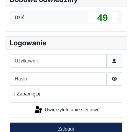
49
Dziś
Logowanie
Użytkownik
Hasło
Pokaż h
Zapamiętaj
Uwierzytelnianie sieciowe
Zaloguj