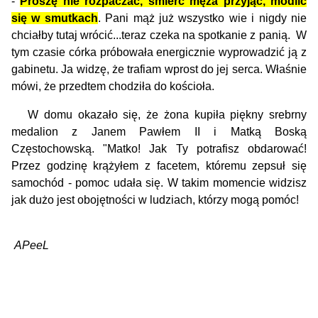
-
Proszę nie rozpaczać, śmierć męża przyjąć, modlić
się w smutkach
. Pani mąż już wszystko wie i nigdy nie
chciałby tutaj wrócić...teraz czeka na spotkanie z panią.
W
tym czasie córka próbowała energicznie wyprowadzić ją z
gabinetu. Ja widzę, że trafiam wprost do jej serca. Właśnie
mówi, że przedtem chodziła do kościoła.
W domu okazało się, że żona kupiła piękny srebrny
medalion z Janem Pawłem II i Matką Boską
Częstochowską. "Matko! Jak Ty potrafisz obdarować!
Przez godzinę krążyłem z facetem, któremu zepsuł się
samochód - pomoc udała się. W takim momencie widzisz
jak dużo jest obojętności w ludziach, którzy mogą pomóc!
APeeL