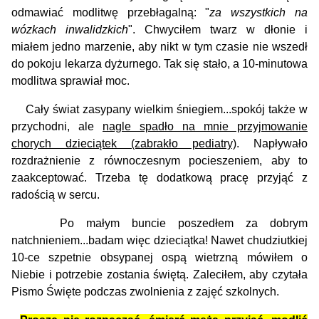
odmawiać modlitwę przebłagalną: "
za wszystkich na
wózkach inwalidzkich
". Chwyciłem twarz w dłonie i
miałem jedno marzenie, aby nikt w tym czasie nie wszedł
do pokoju lekarza dyżurnego. Tak się stało, a 10-minutowa
modlitwa sprawiał moc.
Cały świat zasypany wielkim śniegiem...spokój także w
przychodni, ale
nagle spadło na mnie przyjmowanie
chorych dzieciątek (zabrakło pediatry)
. Napływało
rozdrażnienie z równoczesnym pocieszeniem, aby to
zaakceptować. Trzeba tę dodatkową pracę przyjąć z
radością w sercu.
Po małym buncie poszedłem za dobrym
natchnieniem...badam więc dzieciątka! Nawet chudziutkiej
10-ce szpetnie obsypanej ospą wietrzną mówiłem o
Niebie i potrzebie zostania świętą. Zaleciłem, aby czytała
Pismo Święte podczas zwolnienia z zajęć szkolnych.