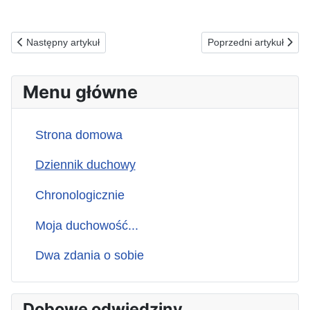
Poprzednia strona: 10.02.1991(n) Najważniejsza jest modlitwa...
Następna strona: 08.02.
Następny artykuł
Poprzedni artykuł
Menu główne
Strona domowa
Dziennik duchowy
Chronologicznie
Moja duchowość...
Dwa zdania o sobie
Dobowe odwiedziny