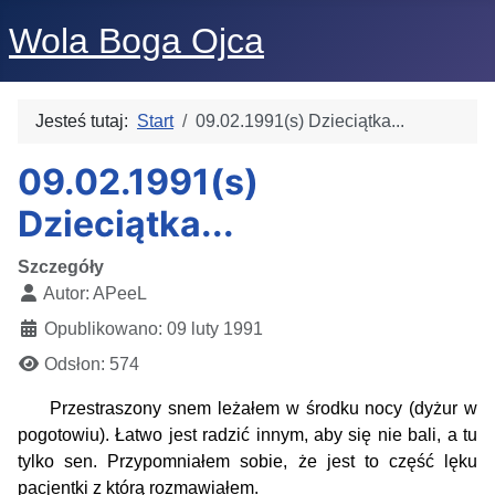
Wola Boga Ojca
Jesteś tutaj:
Start
09.02.1991(s) Dzieciątka...
09.02.1991(s)
Dzieciątka...
Szczegóły
Autor:
APeeL
Opublikowano: 09 luty 1991
Odsłon: 574
Przestraszony snem leżałem w środku nocy (dyżur w
pogotowiu). Łatwo jest radzić innym, aby się nie bali, a tu
tylko sen. Przypomniałem sobie, że jest to część lęku
pacjentki z którą rozmawiałem.