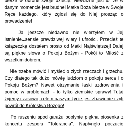
bierze w obronę swoje dziecię. Nieważne jest to, że w
danym momencie jest brudne! Matka Boża bierze w Swoje
Ręce każdego, który zgłosi się do Niej prosząc o
prowadzenie!
Ja jeszcze niedawno nie wierzyłem w Jej
istnienie...sensie prawdziwej wiary i ufności. Przecież tę
książeczkę dostałem prosto od Matki Najświętszej! Dalej
są piękne słowa o Pokoju Bożym - Pokój to Miłość z
wszelkim dobrem.
Nie trzeba mówić i myśleć o złych rzeczach i grzechu.
Czy dlatego tak dużo mówię ludziom o pokoju serca i o
Pokoju Bożym? Nawet otrzymanie łaski uzdrowienia i
pomoc w problemach - to tylko ziemskie sprawy!
Tutaj
żyjemy czasowo, celem naszym życie jest zbawienie czyli
powrót do Królestwa Bożego!
Po ruszeniu spod garażu popłynie piękna piosenka z
koncertu zespołu "Tolerancja". Napłynęło poczucie