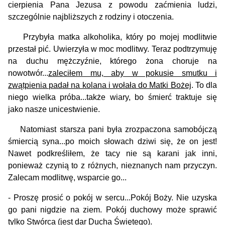
cierpienia Pana Jezusa z powodu zaćmienia ludzi,
szczególnie najbliższych z rodziny i otoczenia.
Przybyła matka alkoholika, który po mojej modlitwie
przestał pić. Uwierzyła w moc modlitwy.
Teraz podtrzymuję
na duchu mężczyźnie, którego żona choruje na
nowotwór...
zaleciłem mu, aby w pokusie smutku i
zwątpienia padał na kolana i wołała do Matki Bożej
. To dla
niego wielka próba...także wiary, bo śmierć traktuje się
jako nasze unicestwienie.
Natomiast starsza pani była zrozpaczona samobójczą
śmiercią syna...po moich słowach dziwi się, że on jest!
Nawet podkreśliłem, że tacy nie są karani jak inni,
ponieważ czynią to z różnych, nieznanych nam przyczyn.
Zalecam modlitwę, wsparcie go...
- Proszę prosić o pokój w sercu...Pokój Boży. Nie uzyska
go pani nigdzie na ziem. Pokój duchowy może sprawić
tylko Stwórca (jest dar Ducha Świętego).