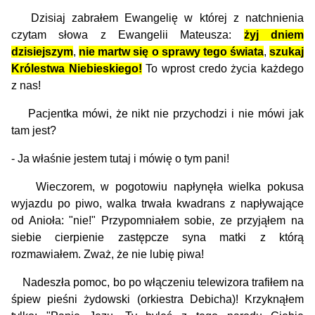
Dzisiaj zabrałem Ewangelię w której z natchnienia
czytam słowa z Ewangelii Mateusza:
żyj dniem
dzisiejszym
,
nie martw się o sprawy tego świata
,
szukaj
Królestwa Niebieskiego!
To wprost credo życia każdego
z nas!
Pacjentka mówi, że nikt nie przychodzi i nie mówi jak
tam jest?
- Ja właśnie jestem tutaj i mówię o tym pani!
Wieczorem, w pogotowiu napłynęła wielka pokusa
wyjazdu po piwo, walka trwała kwadrans z napływające
od Anioła: "nie!" Przypomniałem sobie, ze przyjąłem na
siebie cierpienie zastępcze syna matki z którą
rozmawiałem. Zważ, że nie lubię piwa!
Nadeszła pomoc, bo po włączeniu telewizora trafiłem na
śpiew pieśni żydowski (orkiestra Debicha)! Krzyknąłem