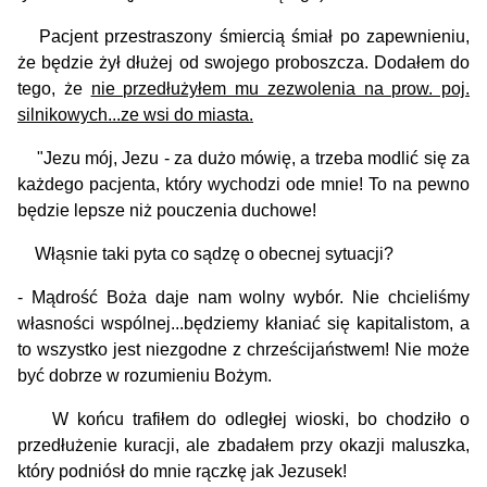
Pacjent przestraszony śmiercią śmiał po zapewnieniu,
że będzie żył dłużej od swojego proboszcza. Dodałem do
tego, że
nie przedłużyłem mu zezwolenia na prow. poj.
silnikowych...ze wsi do miasta.
"Jezu mój, Jezu - za dużo mówię, a trzeba modlić się za
każdego pacjenta, który wychodzi ode mnie! To na pewno
będzie lepsze niż pouczenia duchowe!
Włąsnie taki pyta co sądzę o obecnej sytuacji?
- Mądrość Boża daje nam wolny wybór. Nie chcieliśmy
własności wspólnej...będziemy kłaniać się kapitalistom, a
to wszystko jest niezgodne z chrześcijaństwem! Nie może
być dobrze w rozumieniu Bożym.
W końcu trafiłem do odległej wioski, bo chodziło o
przedłużenie kuracji, ale zbadałem przy okazji maluszka,
który podniósł do mnie rączkę jak Jezusek!