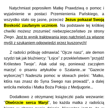
Natychmiast poprosiłem Matkę Prawdziwą o pomoc i
wyjaśnienie w postaci Przemienienia Pańskiego, a
wszystko stało się jasne, przecież
Jezus pokazał Swoją
Boskość zaufanym uczniom
. Na podstawie tej krótkiej
chwilki możesz zrozumieć niebezpieczeństwo ze strony
Złego.
Jest to wynik traktowania jego natchnień za własne
myśli z szukaniem odpowiedzi przez kuszonych!
Z radości próbuję odmawiać "Ojcze nasz", ale demon
szydzi tak jak bluźniercy: "Łojce" z przekleństwem "przyjdź
Królestwo Twoje". Atak udał się, ponieważ zacząłem
marzyć o pisaniu artykułów o Szatanie...w "Gazecie
wyborczej"! Nadeszła pomoc w słowach pieśni: "Matko,
która nas znasz do Syna Swego nas prowadź", a dalej
wróciła melodia i Matka Boża Pokoju z Medjugorie...
Dodatkowo z otrzymanej książeczki pada wezwanie:
"
Otwórzcie serca Maryi
", bo każda matka z radością