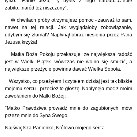
tylko: "Panie Jezu, Ty byłeś z tego narodu...Ciebie
zabito...naród też niszczony".
W chwilach próby otrzymujesz pomoc - zauważ to sam,
nawet na tej relacji. Jak wyglądałoby zobowiązanie,
gdybym się złamał? Napłynął obraz niesienia przez Pana
Jezusa krzyża!
Matka Boża Pokoju przekazuje, że największa radość
jest w Wielki Piątek...wówczas nie wolno się smucić, a
największe przeżycie powinna dawać Wielka Sobota.
Wszystko, co przeżyłem i czytałem dzisiaj jest tak bliskie
mojemu sercu - przecież to głoszę. Napłynęła moc z moim
zawołaniem do Matki Bożej:
"Matko Prawdziwa prowadź mnie do zagubionych, mów
przeze mnie do Syna Swego.
Najświętsza Panienko, Królowo mojego serca