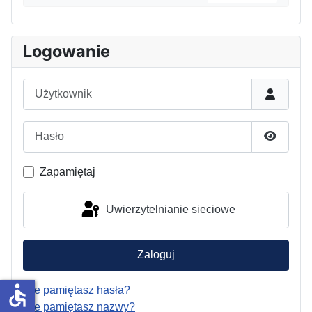
Logowanie
Użytkownik
Hasło
Pokaż h
Zapamiętaj
Uwierzytelnianie sieciowe
Zaloguj
accessible
Nie pamiętasz hasła?
Nie pamiętasz nazwy?