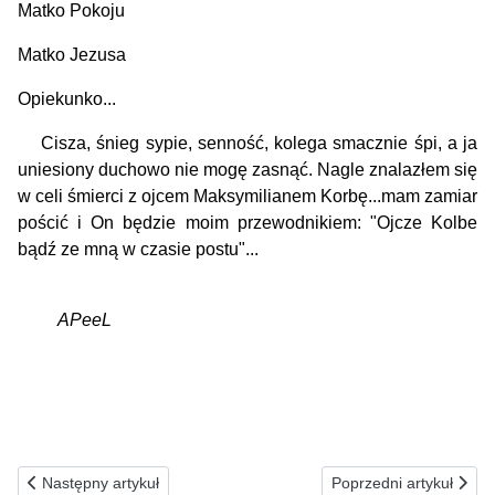
Matko Pokoju
Matko Jezusa
Opiekunko...
Cisza, śnieg sypie, senność, kolega smacznie śpi, a ja
uniesiony duchowo nie mogę zasnąć. Nagle znalazłem się
w celi śmierci z ojcem Maksymilianem Korbę...mam zamiar
pościć i On będzie moim przewodnikiem: "Ojcze Kolbe
bądź ze mną w czasie postu"...
APeeL
Poprzednia strona: 09.02.1991(s) Dzieciątka...
Następna strona: 07.02.
Następny artykuł
Poprzedni artykuł