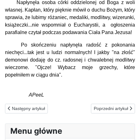
Napłynęła osoba córki oddzielonej od Boga z woli
własnej. Kapłan, który pięknie mówił o duchu Bożym, który
sprawia, że lubimy różaniec, medaliki, modlitwy, wizerunki,
książeczki...nie wspomniał o Eucharystii, a ogłoszenia
parafialne czytał podczas podawania Ciała Pana Jezusa!
Po skończeniu napłynęła radość z pokonania
niechęci...tak jest u ludzi normalnych! I jakby "na złość"
demonowi dodaję do cz. radosnej i chwalebnej modlitwy
wieczorne. "Ojcze! Wybacz moje grzechy, które
popełniłem w ciągu dnia".
APeeL
Poprzednia strona: 16.01.1993(s) ZA MASAKROWANYCH W JUG
Następna strona: 14
Następny artykuł
Poprzedni artykuł
Menu główne