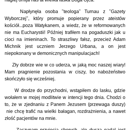
Napłynęła osoba "teologa" Turnau z "Gazety
Wyborczej", który promuje popierany przez ateistów
kościół...poza Watykanem, a wiedz, że w reformowanych
nie ma Eucharystii! Później trafiłem na pogaduszki jak u
cioci na imieninach. To straszliwy fałsz, przecież Adam
Michnik jest uczniem Jerzego Urbana, a on jest
niepokonany w demonicznych manipulacjach!
Zły dobrze wie w co uderza, w jaką moc naszej wiary!
Mam pragnienie pozostania w ciszy, bo nabożeństwo
skończyło się wcześniej.
W drodze do przychodni, wstąpiłem do lasku, gdzie
wołałem w mojej modlitwie w intencji tego dnia. Chodzi o
to, że w zjednaniu z Panem Jezusem
(przewaga duszy)
nie chcę trafić na wielki bałagan, rozdrażnienia, a nawet
złość pacjentów na mnie.
Zaczynam przyjęcia chorych, ale dusza nadal jest