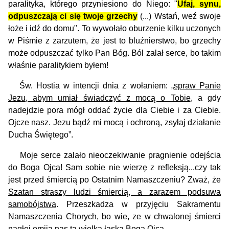
paralityka, którego przyniesiono do Niego:
"
Ufaj, synu,
odpuszczają ci się twoje grzechy
(...) Wstań, weź swoje
łoże i idź do domu". To wywołało oburzenie kilku uczonych
w Piśmie z zarzutem, że jest to bluźnierstwo, bo grzechy
może odpuszczać tylko Pan Bóg. Ból zalał serce, bo takim
właśnie paralitykiem byłem!
Św. Hostia w intencji dnia z wołaniem: „
spraw Panie
Jezu, abym umiał świadczyć z mocą o Tobie
, a gdy
nadejdzie pora mógł oddać życie dla Ciebie i za Ciebie.
Ojcze nasz. Jezu bądź mi mocą i ochroną, zsyłaj działanie
Ducha Świętego”.
Moje serce zalało nieoczekiwanie pragnienie odejścia
do Boga Ojca! Sam sobie nie wierzę z refleksją...czy tak
jest przed śmiercią po Ostatnim Namaszczeniu? Zważ, że
Szatan straszy ludzi śmiercią, a zarazem podsuwa
samobójstwa
. Przeszkadza w przyjęciu Sakramentu
Namaszczenia Chorych, bo wie, ze w chwalonej śmierci
nagłej omija nas ta wielka łaska Boga Ojca.