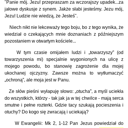
"Panie mój. Jezu! przepra­szam za wczorajszy upadek...za
jałowe dyskusje z synem. Jakże słabi jesteśmy. Jezu mój,
Jezu! Ludzie nie wiedzą, że Jesteś".
Niech nikt nie lekceważy tego boju, bo z tego wynika, że
wiedział o czekających mnie doznaniach z późniejszym
pozostaniem w otwartym kościele...
W tym czasie omijałem ludzi i „towarzyszy” (od
towarzyszenia mi) specjalnie wygonionych na ulicę z
mojego powodu, bo stanowię zagrożenie dla mojej
ukochanej ojczyzny. Zawsze można to wytłumaczyć
„ochroną”, ale moja jest w Panu.
Ze słów pieśni wyłapuję słowo: „otucha”, a myśl uciekła
do wszystkich, którzy - tak jak ja w tej chwilce - mają serca
smutne i pełne rozterki. Gdzie tacy szukają pocieszenia i
otuchy? Do kogo się zwracają i uciekają?
W Ewangelii: Mk 2, 1-12 Pan Jezus powiedział do