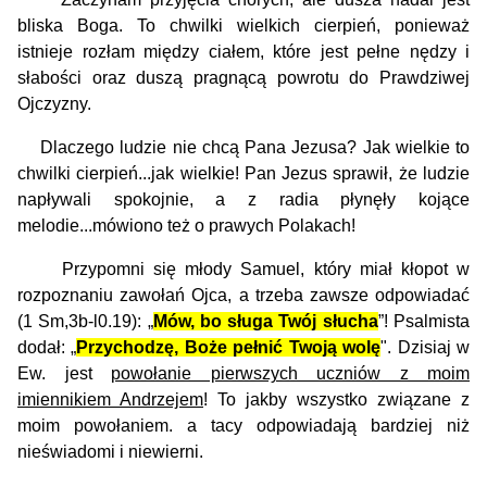
bliska Boga. To chwilki wielkich cierpień, ponieważ
istnieje rozłam między ciałem, które jest pełne nędzy i
słabości oraz duszą pragnącą powrotu do Prawdziwej
Ojczyzny.
Dlaczego ludzie nie chcą Pana Jezusa? Jak wielkie to
chwilki cierpień...jak wielkie! Pan Jezus sprawił, że ludzie
napływali spokojnie, a z radia płynęły kojące
melodie...mówiono też o prawych Polakach!
Przypomni się młody Samuel, który miał kłopot w
rozpoznaniu zawołań Ojca, a trzeba zawsze odpowiadać
(1 Sm,3b-l0.19): „
Mów, bo sługa Twój słucha
”! Psalmista
dodał: „
Przychodzę, Boże pełnić Twoją wolę
". Dzisiaj w
Ew. jest
powołanie pierwszych uczniów z moim
imiennikiem Andrzejem
! To jakby wszystko związane z
moim powołaniem. a tacy odpowiadają bardziej niż
nieświadomi i niewierni.