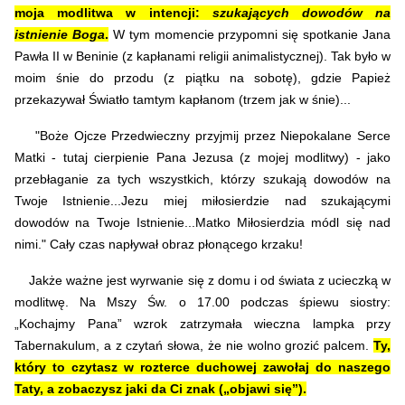
moja modlitwa w intencji:
szukających dowodów na
istnienie Boga
.
W tym momencie przypomni się spotkanie Jana
Pawła II w Beninie (z kapłanami religii animalistycznej). Tak było w
moim śnie do przodu (z piątku na sobotę), gdzie Papież
przekazywał Światło tamtym kapłanom (trzem jak w śnie)...
"Boże Ojcze Przedwieczny przyjmij przez Niepokalane Serce
Matki - tutaj cierpienie Pana Jezusa (z mojej modlitwy) - jako
przebłaganie za tych wszystkich, którzy szukają dowodów na
Twoje Istnienie...Jezu miej miłosierdzie nad szukającymi
dowodów na Twoje Istnienie...Matko Miłosierdzia módl się nad
nimi." Cały czas napływał obraz płonącego krzaku!
Jakże ważne jest wyrwanie się z domu i od świata z ucieczką w
modlitwę. Na Mszy Św. o 17.00 podczas śpiewu siostry:
„Kochajmy Pana” wzrok zatrzymała wieczna lampka przy
Tabernakulum, a z czytań słowa, że nie wolno grozić palcem.
Ty,
który to czytasz w rozterce duchowej zawołaj do naszego
Taty, a zobaczysz jaki da Ci znak („objawi się”).