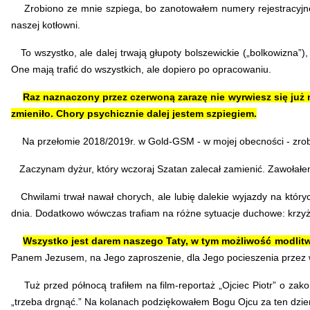
Zrobiono ze mnie szpiega, bo zanotowałem numery rejestracyjne 
naszej kotłowni.
To wszystko, ale dalej trwają głupoty bolszewickie („bolkowizna”),
One mają trafić do wszystkich, ale dopiero po opracowaniu.
Raz naznaczony przez czerwoną zarazę nie wyrwiesz się już 
zmieniło. Chory psychicznie dalej jestem szpiegiem.
Na przełomie 2018/2019r. w Gold-GSM - w mojej obecności - zrob
Zaczynam dyżur, który wczoraj Szatan zalecał zamienić. Zawołałem 
Chwilami trwał nawał chorych, ale lubię dalekie wyjazdy na któryc
dnia.
Dodatkowo wówczas trafiam na różne sytuacje duchowe: krzyże 
Wszystko jest darem naszego Taty, w tym możliwość modlitw
Panem Jezusem, na Jego zaproszenie, dla Jego pocieszenia przez w
Tuż przed północą trafiłem na film-reportaż „Ojciec Piotr” o zak
„trzeba drgnąć.” Na kolanach podziękowałem Bogu Ojcu za ten dzi