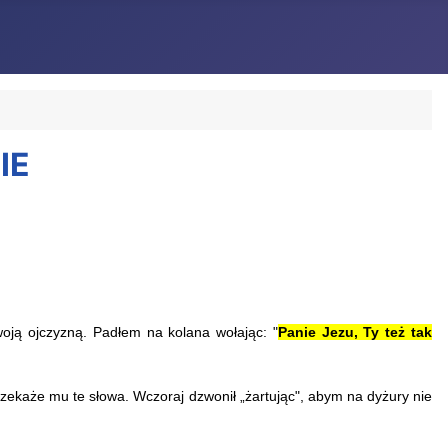
IE
ją ojczyzną. Padłem na kolana wołając: "
Panie Jezu, Ty też tak
rzekaże mu te słowa. Wczoraj
dzwonił „żartując", abym na dyżury nie