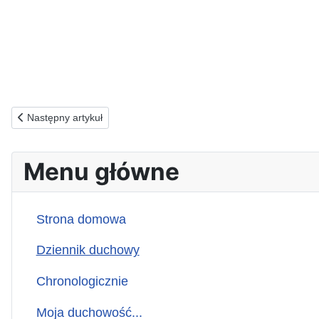
Poprzednia strona: 09.02.1993(w) ZA OSTATNICH
Następny artykuł
Menu główne
Strona domowa
Dziennik duchowy
Chronologicznie
Moja duchowość...