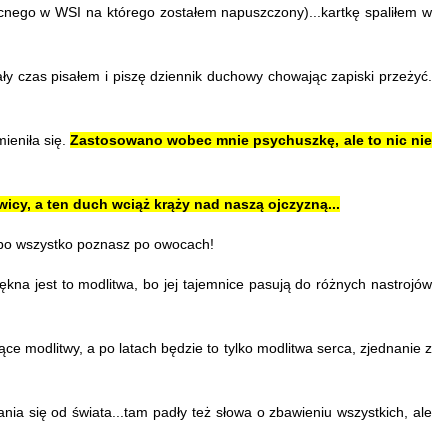
nego w WSI na którego zostałem napuszczony)...kartkę spaliłem w
ały czas pisałem i piszę dziennik duchowy chowając zapiski przeżyć.
mieniła się.
Z
astosowano wobec mnie psychuszkę, ale to nic nie
wicy, a ten duch wciąż krąży nad naszą ojczyzną...
, bo wszystko poznasz po owocach!
kna jest to modlitwa, bo jej tajemnice pasują do różnych nastrojów
e modlitwy, a po latach będzie to tylko modlitwa serca, zjednanie z
ania się od świata...tam padły też słowa o zbawieniu wszystkich, ale