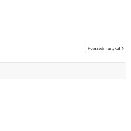
Następna strona: 07
Poprzedni artykuł