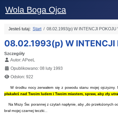
Wola Boga Ojca
Jesteś tutaj:
Start
08.02.1993(p) W INTENCJI POKOJ
08.02.1993(p) W INTENCJ
Szczegóły
Autor:
APeeL
Opublikowano: 08 luty 1993
Odsłon: 922
W środku nocy zerwałem się z powodu stanu mojej ojczyzny. Nap
płakałeś nad Twoim ludem i Twoim miastem, spraw, aby zły utra
Na Mszy Św. porannej z czytań napłynie, aby „do przełożonych od
brał mojej czarnej teczki...