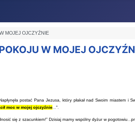
U W MOJEJ OJCZYŹNIE
I POKOJU W MOJEJ OJCZYŹN
łynęła postać Pana Jezusa, który płakał nad Swoim miastem i Swo
cił moc w mojej ojczyźnie
...".
nosić się z szacunkiem!” Dzisiaj mamy wspólny dyżur w pogotowiu...p