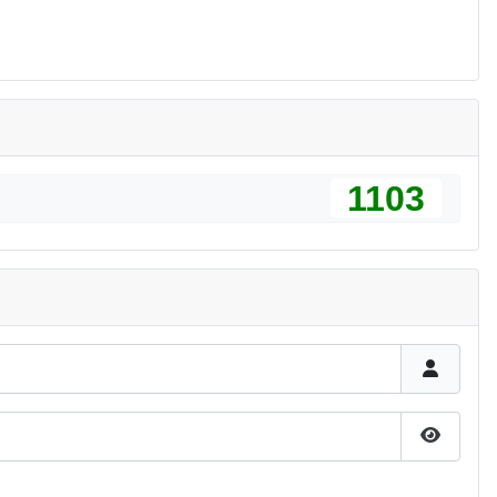
1103
Pokaż h