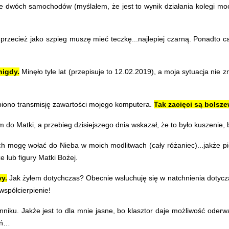
dwóch samochodów (myślałem, że jest to wynik działania kolegi moc
 przecież jako szpieg muszę mieć teczkę...najlepiej czarną. Ponadto c
nigdy.
Minęło tyle lat (przepisuje to 12.02.2019), a moja sytuacja nie z
iono transmisję zawartości mojego komputera.
Tak zacięci są bolsze
do Matki, a przebieg dzisiejszego dnia wskazał, że to było kuszenie
h mogę wołać do Nieba w moich modlitwach (cały różaniec)...jakże pię
lub figury Matki Bożej.
y.
Jak żyłem dotychczas? Obecnie wsłuchuję się w natchnienia dotycząc
spółcierpienie!
onniku. Jakże jest to dla mnie jasne, bo klasztor daje możliwość oderw
eń…