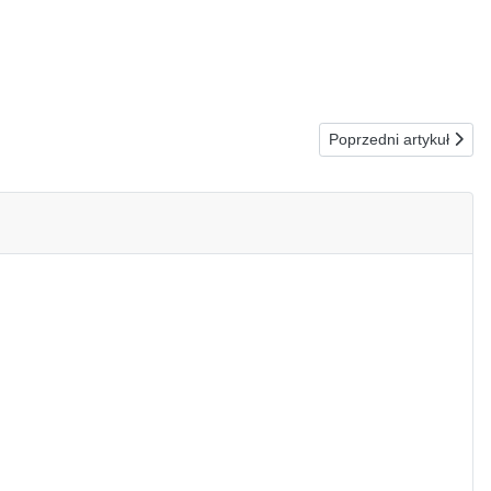
Następna strona: 16
Poprzedni artykuł