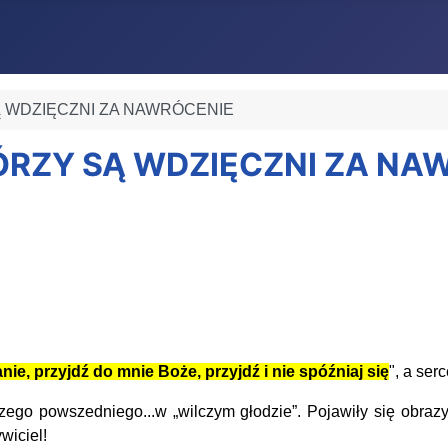
SĄ WDZIĘCZNI ZA NAWRÓCENIE
KTÓRZY SĄ WDZIĘCZNI ZA N
nie, przyjdź do mnie Boże, przyjdź i nie spóźniaj się
", a ser
o powszedniego...w „wilczym głodzie”. Pojawiły się obrazy 
wiciel!