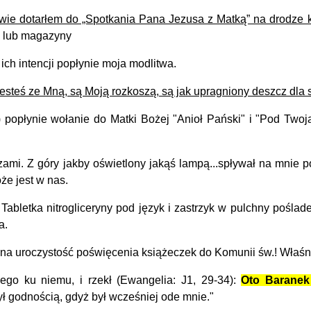
itwie dotarłem do „Spotkania Pana Jezusa z Matką” na drodze 
ie lub magazyny
ich intencji popłynie moja modlitwa.
jesteś ze Mną, są Moją rozkoszą, są jak upragniony deszcz dla s
płynie wołanie do Matki Bożej "Anioł Pański" i "Pod Twoją 
. Z góry jakby oświetlony jakąś lampą...spływał na mnie pokój
że jest w nas.
letka nitrogliceryny pod język i zastrzyk w pulchny pośladek
a.
m na uroczystość poświęcenia książeczek do Komunii św.! Właśni
o ku niemu, i rzekł (Ewangelia: J1, 29-34):
Oto Baranek 
ył godnością, gdyż był wcześniej ode mnie."