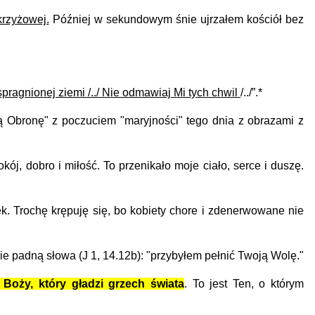
krzyżowej.
Później w sekundowym śnie ujrzałem kościół bez
pragnionej ziemi /../ Nie odmawiaj Mi tych chwil
/../”.*
Obronę" z poczuciem "maryjności" tego dnia z obrazami z
, dobro i miłość. To przenikało moje ciało, serce i duszę.
. Trochę krępuję się, bo kobiety chore i zdenerwowane nie
e padną słowa (J 1, 14.12b): "przybyłem pełnić Twoją Wolę."
Boży, który gładzi grzech świata
. To jest Ten, o którym