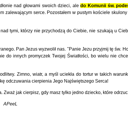
dłonie nad głowami swoich dzieci, ale
do Komunii św. podes
em zalewającym serce. Pozostałem w pustym kościele skulony 
d tymi, którzy nie przychodzą do Ciebie, nie szukają u Ciebie
nego. Pan Jezus wyzwolił nas. "Panie Jezu przyjmij tę św. Hos
nie do innych promyczek Twojej Światłości, bo wielu nie chce
litwy. Zimno, wiatr, a myśl uciekła do tortur w takich waru
skę odczuwania cierpienia Jego Najświętszego Serca!
waż jak cierpisz, gdy masz tylko jedno dziecko, które odrzuca 
APeeL