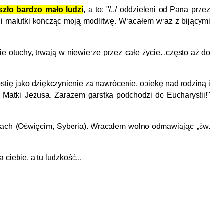
zło bardzo mało ludzi
, a to: "/../ oddzieleni od Pana przez
i malutki kończąc moją modlitwę. Wracałem wraz z bijącymi
 otuchy, trwają w niewierze przez całe życie...często aż do
tię jako dziękczynienie za nawrócenie, opiekę nad rodziną i
 Matki Jezusa. Zarazem garstka podchodzi do Eucharystii!"
nkach (Oświęcim, Syberia). Wracałem wolno odmawiając „św.
ciebie, a tu ludzkość...