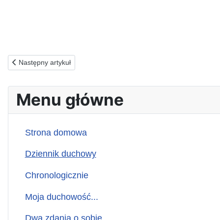
Poprzednia strona: 18.01.1993(p) ZA TYCH, KTÓRZY NIE ZNA
Następny artykuł
Menu główne
Strona domowa
Dziennik duchowy
Chronologicznie
Moja duchowość...
Dwa zdania o sobie