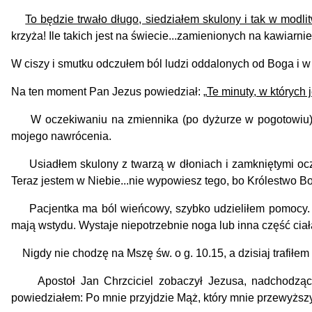
To będzie trwało długo, siedziałem skulony i tak w modl
krzyża! Ile takich jest na świecie...zamienionych na kawiarn
W ciszy i smutku odczułem ból ludzi oddalonych od Boga i w 
Na ten moment Pan Jezus powiedział: „
Te minuty, w których 
W oczekiwaniu na zmiennika (po dyżurze w pogotowiu) po
mojego nawrócenia.
Usiadłem skulony z twarzą w dłoniach i zamkniętymi oczami
Teraz jestem w Niebie...nie wypowiesz tego, bo Królestwo Bo
Pacjentka ma ból wieńcowy, szybko udzieliłem pomocy. Tab
mają wstydu. Wystaje niepotrzebnie noga lub inna część ciał
Nigdy nie chodzę na Mszę św. o g. 10.15, a dzisiaj trafiłe
Apostoł Jan Chrzciciel zobaczył Jezusa, nadchodząceg
powiedziałem: Po mnie przyjdzie Mąż, który mnie przewyższ