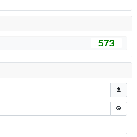
573
Pokaż h