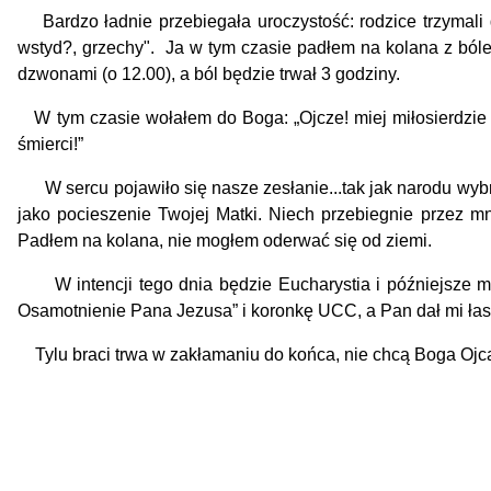
Bardzo ładnie przebiegała uroczystość: rodzice trzymali 
wstyd?, grzechy". Ja w tym czasie padłem na kolana z ból
dzwonami (o 12.00), a ból będzie trwał 3 godziny.
W tym czasie wołałem do Boga: „Ojcze! miej miłosierdzie na
śmierci!”
W sercu pojawiło się nasze zesłanie...tak jak narodu wybra
jako pocieszenie Twojej Matki. Niech przebiegnie przez m
Padłem na kolana, nie mogłem oderwać się od ziemi.
W intencji tego dnia będzie Eucharystia i późniejsze mod
Osamotnienie Pana Jezusa” i koronkę UCC, a Pan dał mi ła
Tylu braci trwa w zakłamaniu do końca, nie chcą Boga Ojca. Z