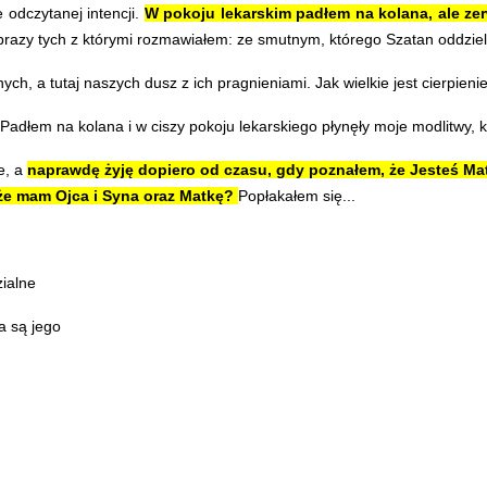
odczytanej intencji.
W pokoju lekarskim padłem na kolana, ale ze
obrazy tych z którymi rozmawiałem: ze smutnym, którego Szatan oddzieli
, a tutaj naszych dusz z ich pragnieniami. Jak wielkie jest cierpienie
dłem na kolana i w ciszy pokoju lekarskiego płynęły moje modlitwy, k
e, a
naprawdę żyję dopiero od czasu, gdy poznałem, że Jesteś Ma
 że mam Ojca i Syna oraz Matkę?
Popłakałem się...
zialne
a są jego