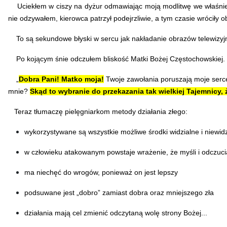
Uciekłem w ciszy na dyżur odmawiając moją modlitwę we właśnie 
nie odzywałem, kierowca patrzył podejrzliwie, a tym czasie wróciły 
To są sekundowe błyski w sercu jak nakładanie obrazów telewizyjnych
Po kojącym śnie odczułem bliskość Matki Bożej Częstochowskiej. Pa
„
Dobra Pani! Matko moja!
Twoje zawołania poruszają moje serc
mnie?
Skąd to wybranie do przekazania tak wielkiej Tajemnicy,
Teraz tłumaczę pielęgniarkom metody działania złego:
wykorzystywane są wszystkie możliwe środki widzialne i niewid
w człowieku atakowanym powstaje wrażenie, że myśli i odczuci
ma niechęć do wrogów, ponieważ on jest lepszy
podsuwane jest „dobro” zamiast dobra oraz mniejszego zła
działania mają cel zmienić odczytaną wolę strony Bożej...