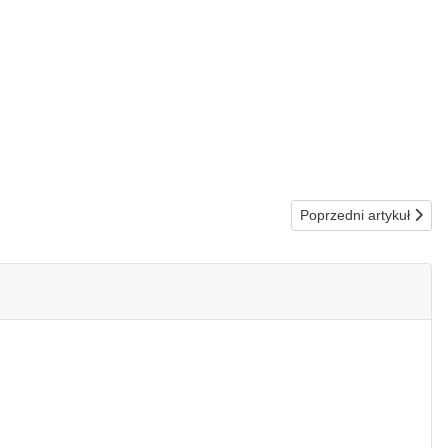
Następna strona: 11.
Poprzedni artykuł