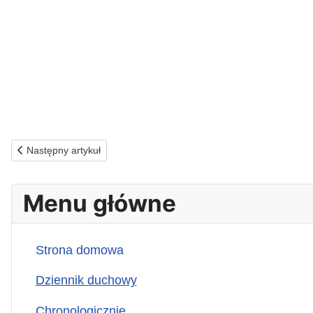
Poprzednia strona: 13.12.1992(n) W INTENCJI INTERNOWAN
Następny artykuł
Menu główne
Strona domowa
Dziennik duchowy
Chronologicznie