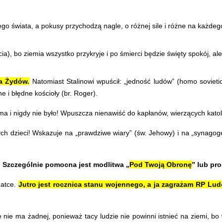
 świata, a pokusy przychodzą nagle, o różnej sile i różne na każdego
a), bo ziemia wszystko przykryje i po śmierci będzie święty spokój, ale
a Żydów.
Natomiast Stalinowi wpuścił: „jedność ludów” (homo sovietic
 i błędne kościoły (br. Roger).
 i nigdy nie było! Wpuszcza nienawiść do kapłanów, wierzących katoli
ch dzieci! Wskazuje na „prawdziwe wiary” (św. Jehowy) i na „synagogę 
.
Szczególnie pomocna jest modlitwa „
Pod Twoją Obronę
” lub pro
Matce.
Jutro jest rocznica stanu wojennego, a ja zagrażam RP Lud
e nie ma żadnej, ponieważ tacy ludzie nie powinni istnieć na ziemi, b