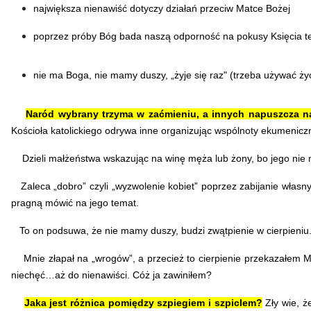
największa nienawiść dotyczy działań przeciw Matce Bożej
poprzez próby Bóg bada naszą odporność na pokusy Księcia tego
nie ma Boga, nie mamy duszy, „żyje się raz" (trzeba używać życi
Naród wybrany trzyma w zaćmieniu, a innych napuszcza n
Kościoła katolickiego odrywa inne organizując wspólnoty ekumeniczne
Dzieli małżeństwa wskazując na winę męża lub żony, bo jego nie ma
Zaleca „dobro” czyli „wyzwolenie kobiet” poprzez zabijanie własny
pragną mówić na jego temat.
To on podsuwa, że nie mamy duszy, budzi zwątpienie w cierpieniu
Mnie złapał na „wrogów”, a przecież to cierpienie przekazałem 
niechęć…aż do nienawiści. Cóż ja zawiniłem?
Jaka jest różnica pomiędzy szpiegiem i szpiclem?
Zły wie, ż