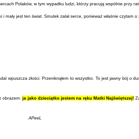
ercach Polaków, w tym wypadku ludzi, którzy pracują wspólnie przy ra
ki i mały jest ten świat. Smutek zalał serce, ponieważ właśnie czyta
dal wpuszcza złości. Przeniknąłem to wszystko. To jest jawny bój o dusz
.z obrazem:
ja jako dzieciątko jestem na ręku Matki Najświętszej!
Za
APeeL