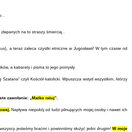
...
 złapanych na to straszy śmiercią...
us), a teraz zaleca czystki etniczne w Jugosławii! W tym czasie od
ków, a kabarety i pisma to jego pomysły.
Szatana” czyli Kościół katolicki. Wpuszcza wstyd wszystkim, którzy
ste zawołanie: „
Matko ratuj
”.
owej.
Napływa niepokój od ludzi pilnujących mojej osoby i nawet ich
o wszyscy jesteśmy braćmi i powinniśmy służyć jedni drugim!
W moje