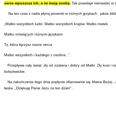
serce wpuszcza ich, a im moją osobę.
Tak powstaje nienawiść w s
Na ten czas z radia płyną piosenki w różnych językach...jakże blis
„Matko wszystkich ludzi. Matko wszystkich krajów. Matko matek...
Matko mówiących różnymi językami
Ty, która łączysz nasze serca
Matko wszystkich i każdego z osobna...”.
Przepływa cały świat: zły od szatana i dobry od Matki. Zły kusi i na
bolszewickie.
Na zakończenie tego dnia popłynie ofiarowanie się Matce Bożej..
łaska.
„Dziękuję Panie Jezu za ten dzień”…