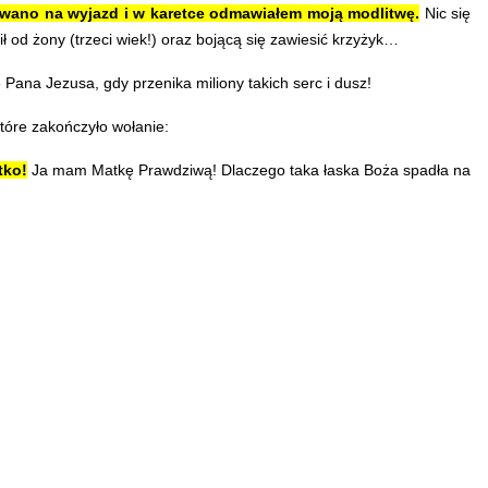
rwano na wyjazd i w karetce odmawiałem moją modlitwę.
Nic się
ł od żony (trzeci wiek!) oraz bojącą się zawiesić krzyżyk…
 Pana Jezusa, gdy przenika miliony takich serc i dusz!
tóre zakończyło wołanie:
tko!
Ja mam Matkę Prawdziwą! Dlaczego taka łaska Boża spadła na