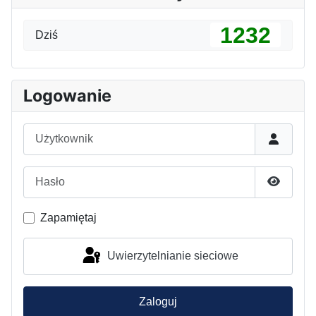
1232
Dziś
Logowanie
Użytkownik
Hasło
Pokaż h
Zapamiętaj
Uwierzytelnianie sieciowe
Zaloguj