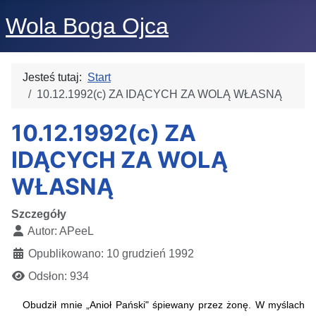
Wola Boga Ojca
Jesteś tutaj:
Start
10.12.1992(c) ZA IDĄCYCH ZA WOLĄ WŁASNĄ
10.12.1992(c) ZA
IDĄCYCH ZA WOLĄ
WŁASNĄ
Szczegóły
Autor:
APeeL
Opublikowano: 10 grudzień 1992
Odsłon: 934
Obudził mnie „Anioł Pański" śpiewany przez żonę. W myślach