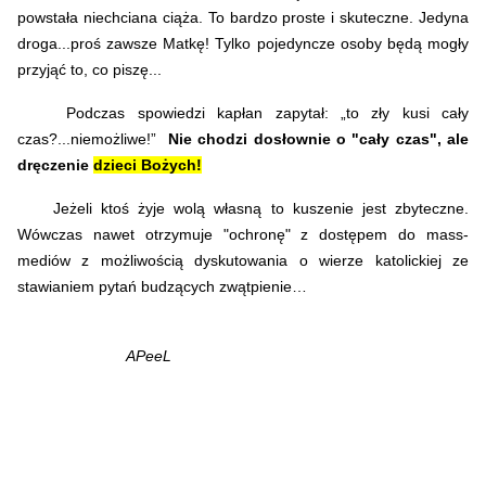
powstała niechciana ciąża. To bardzo proste i skuteczne. Jedyna
droga...proś zawsze Matkę! Tylko pojedyncze osoby będą mogły
przyjąć to, co piszę...
Podczas spowiedzi kapłan zapytał: „to zły kusi cały
czas?...niemożliwe!”
Nie chodzi dosłownie o "cały czas", ale
dręczenie
dzieci Bożych!
Jeżeli ktoś żyje wolą własną to kuszenie jest zbyteczne.
Wówczas nawet otrzymuje "ochronę" z dostępem do mass-
mediów z możliwością dyskutowania o wierze katolickiej ze
stawianiem pytań budzących zwątpienie…
APeeL