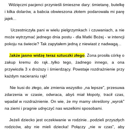
Wdzięczni pacjenci przynieśli śmieszne dary: śmietanę, butelkę
i kilka dolarów, a babcia obwieszona złotem podarowała mi parę
jajek...
Uczestniczyła pani w wielu pielgrzymkach i czuwaniach, a nie
może wytrzymać jednego dnia postu - dla Matki Bożej - w intencji
pokoju na świecie? Tak zapytałem jedną z niewiast z nadwagą...
J
akże jasno widzę teraz sztuczki złego
. Żona prosiła córkę o
zakup kremu do rąk...tylko tego, żadnego innego, a ona
przywiozła 3 x droższy i śmierdzący. Powstaje rozdrażnienie przy
każdym nacieraniu rąk!
Nie kusi do złego, ale zmienia wszystko „na lepsze", przesuwa
zdarzenia w czasie, odwraca, abyś miał kłopoty, tracił czas,
wpadał w rozdrażnienie. On wie, że my mamy określony „wyrok"
na ziemi i pragnie udręczyć nas wszelkimi sposobami.
Jeżeli dziecko jest oczekiwanie w rodzinie...podzieli przyszłych
rodziców, aby nie mieli dziecka! Połączy „nie w czas", aby