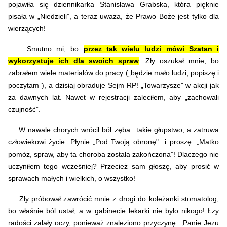
pojawiła się dziennikarka Stanisława Grabska, która pięknie
pisała w „Niedzieli”, a teraz uważa, że Prawo Boże jest tylko dla
wierzących!
Smutno mi, bo
przez tak wielu ludzi mówi Szatan i
wykorzystuje ich dla swoich spraw
. Zły oszukał mnie, bo
zabrałem wiele materiałów do pracy („będzie mało ludzi, popiszę i
poczytam”), a dzisiaj obraduje Sejm RP! „Towarzysze" w akcji jak
za dawnych lat. Nawet w rejestracji zaleciłem, aby „zachowali
czujność”.
W nawale chorych wrócił ból zęba...takie głupstwo, a zatruwa
człowiekowi życie. Płynie „Pod Twoją obronę" i proszę: „Matko
pomóż, spraw, aby ta choroba została zakończona”! Dlaczego nie
uczyniłem tego wcześniej? Przecież sam głoszę, aby prosić w
sprawach małych i wielkich, o wszystko!
Zły próbował zawrócić mnie z drogi do koleżanki stomatolog,
bo właśnie ból ustał, a w gabinecie lekarki nie było nikogo! Łzy
radości zalały oczy, ponieważ znaleziono przyczynę. „Panie Jezu