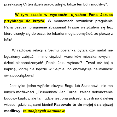
przekazuję Ci ten dzień pracy, udręki, także ten ból i modlitwy".
W tym czasie w wyobraźni ujrzałem Pana Jezusa
przybitego do krzyża.
W momentach rozumiesz pragnienie
Pana Jezusa...pragnienie zbawiania! Prawie wstydziłem się łez,
które cisnęły się do oczu, bo lekarka mogła pomyśleć, że płaczę z
bólu!
W radiowej relacji z Sejmu posłanka pytała czy nadal nie
będziemy zabijać - mimo ciężkich warunków mieszkaniowych -
dzieci nienarodzonych! „Panie Jezu wybacz"! Trwał też bój o
kaplicę, której nie będzie w Sejmie, bo obowiązuje neutralność
światopoglądowa!
Jest tylko jedno wyjście: służysz Bogu lub Szatanowi...nie ma
innych możliwości. „Ekumenista” Jan Turnau zaleca dokończenie
budowy kaplicy, ale tam gdzie jest ona potrzebna czyli na dalekiej
wiosce, gdzie są sami biedni!
Pasowało to do mojej dzisiejszej
modlitwy
:
za udających katolików.