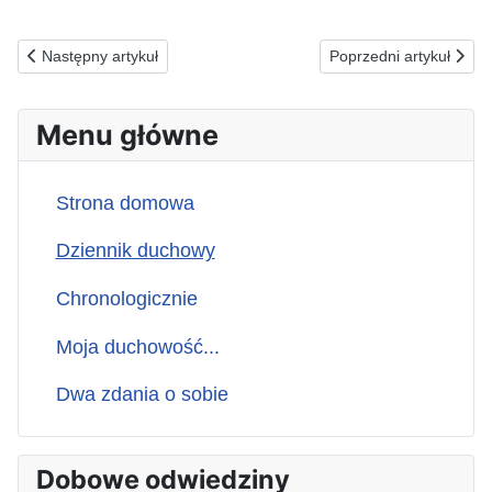
Poprzednia strona: 11.12.1992(pt) ZA MAŁPUJĄCYCH NASZĄ WIA
Następna strona: 09
Następny artykuł
Poprzedni artykuł
Menu główne
Strona domowa
Dziennik duchowy
Chronologicznie
Moja duchowość...
Dwa zdania o sobie
Dobowe odwiedziny