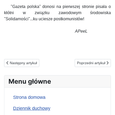
"Gazeta polska" donosi na pierwszej stronie pisała o
kłótni w związku zawodowym środowiska
"Solidarności"...ku uciesze postkomunistów!
APeeL
Poprzednia strona: 24.10.2024(c) ZA OFIARY ROZŁAMU...
Następna strona: 23
Następny artykuł
Poprzedni artykuł
Menu główne
Strona domowa
Dziennik duchowy