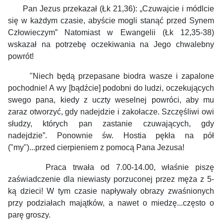
Pan Jezus przekazał (Łk 21,36):
„Czuwajcie i módlcie
się w każdym czasie, abyście mogli stanąć przed Synem
Człowieczym” Natomiast w Ewangelii (Łk 12,35-38)
wskazał na potrzebę oczekiwania na Jego chwalebny
powrót!
"Niech będą przepasane biodra wasze i zapalone
pochodnie! A wy [bądźcie] podobni do ludzi, oczekujących
swego pana, kiedy z uczty weselnej powróci, aby mu
zaraz otworzyć, gdy nadejdzie i zakołacze. Szczęśliwi owi
słudzy, których pan zastanie czuwających, gdy
nadejdzie”.
Ponownie św. Hostia pękła na pół
("my")...przed cierpieniem z pomocą Pana Jezusa!
Praca trwała od 7.00-14.00, właśnie piszę
zaświadczenie dla niewiasty porzuconej przez męża z 5-
ką dzieci! W tym czasie napływały obrazy zwaśnionych
przy podziałach majątków, a nawet o miedzę...często o
parę groszy.