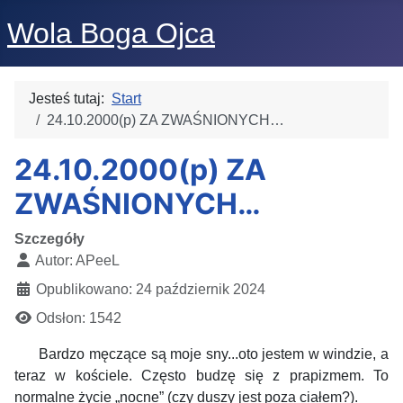
Wola Boga Ojca
Jesteś tutaj:
Start
24.10.2000(p) ZA ZWAŚNIONYCH…
24.10.2000(p) ZA
ZWAŚNIONYCH…
Szczegóły
Autor:
APeeL
Opublikowano: 24 październik 2024
Odsłon: 1542
Bardzo męczące są moje sny...oto jestem w windzie, a
teraz w kościele. Często budzę się z prapizmem. To
normalne życie „nocne” (czy duszy jest poza ciałem?).