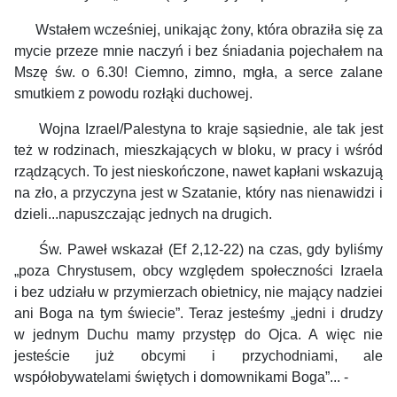
Wstałem wcześniej, unikając żony, która obraziła się za
mycie przeze mnie naczyń i bez śniadania pojechałem na
Mszę św. o 6.30! Ciemno, zimno, mgła, a serce zalane
smutkiem z powodu rozłąki duchowej.
Wojna Izrael/Palestyna to kraje sąsiednie, ale tak jest
też w rodzinach, mieszkających w bloku, w pracy i wśród
rządzących. To jest nieskończone, nawet kapłani wskazują
na zło, a przyczyna jest w Szatanie, który nas nienawidzi i
dzieli...napuszczając jednych na drugich.
Św. Paweł wskazał (Ef 2,12-22) na czas, gdy byliśmy
„poza Chrystusem, obcy względem społeczności Izraela
i bez udziału w przymierzach obietnicy, nie mający nadziei
ani Boga na tym świecie”. Teraz jesteśmy „jedni i drudzy
w jednym Duchu mamy przystęp do Ojca. A więc nie
jesteście już obcymi i przychodniami, ale
współobywatelami świętych i domownikami Boga”... -