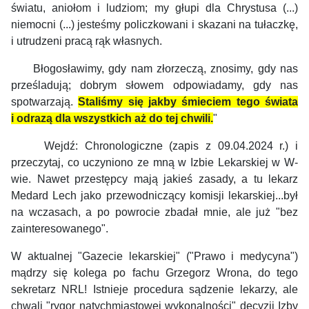
światu, aniołom i ludziom; my głupi dla Chrystusa (...)
niemocni (...) jesteśmy policzkowani i skazani na tułaczkę,
i utrudzeni pracą rąk własnych.
Błogosławimy, gdy nam złorzeczą, znosimy, gdy nas
prześladują; dobrym słowem odpowiadamy, gdy nas
spotwarzają.
Staliśmy się jakby śmieciem tego świata
i odrazą dla wszystkich aż do tej chwili.
"
Wejdź: Chronologiczne (zapis z 09.04.2024 r.) i
przeczytaj, co uczyniono ze mną w Izbie Lekarskiej w W-
wie. Nawet przestępcy mają jakieś zasady, a tu lekarz
Medard Lech jako przewodniczący komisji lekarskiej...był
na wczasach, a po powrocie zbadał mnie, ale już "bez
zainteresowanego".
W aktualnej "Gazecie lekarskiej" ("Prawo i medycyna")
mądrzy się kolega po fachu Grzegorz Wrona, do tego
sekretarz NRL! Istnieje procedura sądzenie lekarzy, ale
chwali "rygor natychmiastowej wykonalności" decyzji Izby