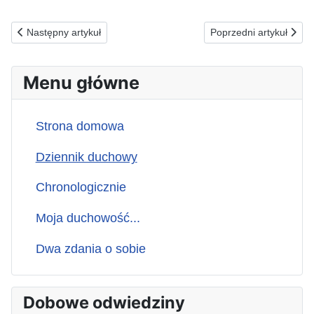
Poprzednia strona: 08.09.2024(n) ZA MAJĄCYCH WOLNY DZIEŃ..
Następna strona: 06.
Następny artykuł
Poprzedni artykuł
Menu główne
Strona domowa
Dziennik duchowy
Chronologicznie
Moja duchowość...
Dwa zdania o sobie
Dobowe odwiedziny