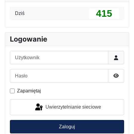
415
Dziś
Logowanie
Użytkownik
Hasło
Pokaż h
Zapamiętaj
Uwierzytelnianie sieciowe
Zaloguj