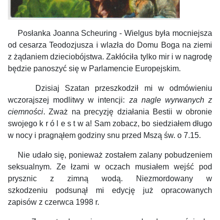
Posłanka Joanna Scheuring - Wielgus była mocniejsza
od cesarza Teodozjusza i wlazła do Domu Boga na ziemi
z żądaniem dzieciobójstwa. Zakłóciła tylko mir i w nagrodę
będzie panoszyć się w Parlamencie Europejskim.
Dzisiaj Szatan przeszkodził mi w odmówieniu
wczorajszej modlitwy w intencji:
za nagle wyrwanych z
ciemności
. Zważ na precyzję działania Bestii w obronie
swojego k r ó l e s t w a! Sam zobacz, bo s
iedziałem długo
w nocy i pragnąłem godziny snu przed Mszą św. o 7.15.
Nie udało się, ponieważ zostałem zalany pobudzeniem
seksualnym.
Ze łzami w oczach musiałem wejść pod
prysznic z zimną wodą. Niezmordowany w
szkodzeniu
podsunął mi edycję już opracowanych
zapisów z czerwca 1998 r.