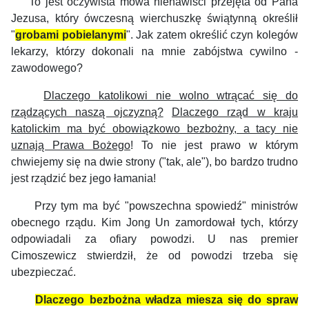
To jest oczywista mowa nienawiści przejęta od Pana
Jezusa, który ówczesną wierchuszkę świątynną określił
"
grobami pobielanymi
". Jak zatem określić czyn kolegów
lekarzy, którzy dokonali na mnie zabójstwa cywilno -
zawodowego?
Dlaczego katolikowi nie wolno wtrącać się do
rządzących naszą ojczyzną?
Dlaczego rząd w kraju
katolickim ma być obowiązkowo bezbożny, a tacy nie
uznają Prawa Bożego
! To nie jest prawo w którym
chwiejemy się na dwie strony ("tak, ale"), bo bardzo trudno
jest rządzić bez jego łamania!
Przy tym ma być "powszechna spowiedź" ministrów
obecnego rządu. Kim Jong Un zamordował tych, którzy
odpowiadali za ofiary powodzi. U nas premier
Cimoszewicz stwierdził, że od powodzi trzeba się
ubezpieczać.
Dlaczego bezbożna władza miesza się do spraw