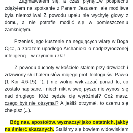
Zagmatwałem się, a czas płynął...w pośpiechu
zdążyłem na spotkanie z Panem Jezusem, ale modlitwa
była niemożliwa!
Z powodu upału nie wychylę głowy z
domu, a nie potrafię modlić się w pomieszczeniu
zamkniętym.
Przenieś jego kuszenie na negujących wiarę w Boga
Ojca, a zarazem upadłego Archanioła o nadprzyrodzonej
inteligencji...w czynieniu zła!
Z powodu duchoty w kościele stałem przy drzwiach i
zdziwiony słuchałem słów mojego prof. teologii św. Pawła
(1 Kor 4,6-15): "(...) nie wolno wykraczać ponad to, co
zostało napisane, i
niech nikt w swej pysze nie wynosi się
nad drugiego
. Któż będzie cię wyróżniał?
Cóż masz,
czego byś nie otrzymał?
A jeśliś otrzymał, to czemu się
chełpisz (...).
Bóg nas, apostołów, wyznaczył jako ostatnich, jakby
na śmierć skazanych.
Staliśmy się bowiem widowiskiem