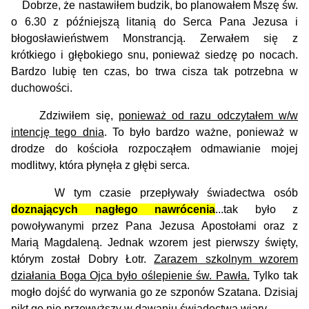
Dobrze, że nastawiłem budzik, bo planowałem Mszę św.
o 6.30 z późniejszą litanią do Serca Pana Jezusa i
błogosławieństwem Monstrancją. Zerwałem się z
krótkiego i głębokiego snu, ponieważ siedzę po nocach.
Bardzo lubię ten czas, bo trwa cisza tak potrzebna w
duchowości.
Zdziwiłem się,
ponieważ od razu odczytałem w/w
intencję tego dnia
. To było bardzo ważne, ponieważ w
drodze do kościoła rozpocząłem odmawianie mojej
modlitwy, która płynęła z głębi serca.
W tym czasie przepływały świadectwa osób
doznających nagłego nawrócenia
...tak było z
powoływanymi przez Pana Jezusa Apostołami oraz z
Marią Magdaleną. Jednak wzorem jest pierwszy święty,
którym został Dobry Łotr.
Zarazem szkolnym wzorem
działania Boga Ojca było oślepienie św. Pawła.
Tylko tak
mogło dojść do wyrwania go ze szponów Szatana. Dzisiaj
nikt go nie przewyższy w dawaniu świadectwa wiary.