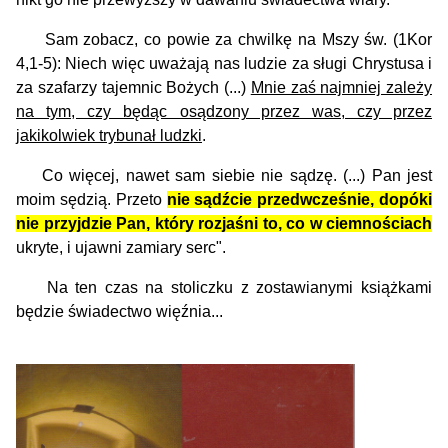
Sam zobacz, co powie za chwilkę na Mszy św. (1Kor
4,1-5): Niech więc uważają nas ludzie za sługi Chrystusa i
za szafarzy tajemnic Bożych (...)
Mnie zaś najmniej zależy
na tym, czy będąc osądzony przez was, czy przez
jakikolwiek trybunał ludzki
.
Co więcej, nawet sam siebie nie sądzę. (...) Pan jest
moim sędzią. Przeto
nie sądźcie przedwcześnie, dopóki
nie przyjdzie Pan, który rozjaśni to, co w ciemnościach
ukryte, i ujawni zamiary serc".
Na ten czas na stoliczku z zostawianymi książkami
będzie świadectwo więźnia...