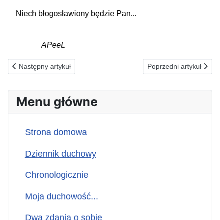
Niech błogosławiony będzie Pan...
APeeL
Poprzednia strona: 07.09.2024(s) ZA WTRĄCAJĄCYCH SIĘ DO W
Następna strona: 05
Następny artykuł
Poprzedni artykuł
Menu główne
Strona domowa
Dziennik duchowy
Chronologicznie
Moja duchowość...
Dwa zdania o sobie