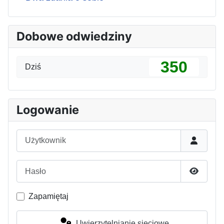
Dobowe odwiedziny
350
Dziś
Logowanie
Użytkownik
Hasło
Pokaż h
Zapamiętaj
Uwierzytelnianie sieciowe