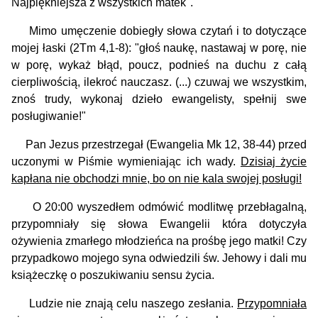
Najpiękniejsza z wszystkich matek".
Mimo umęczenie dobiegły słowa czytań i to dotyczące
mojej łaski (2Tm 4,1-8): "głoś naukę, nastawaj w porę, nie
w porę, wykaż błąd, poucz, podnieś na duchu z całą
cierpliwością, ilekroć nauczasz. (...) czuwaj we wszystkim,
znoś trudy, wykonaj dzieło ewangelisty, spełnij swe
posługiwanie!"
Pan Jezus przestrzegał (Ewangelia Mk 12, 38-44) przed
uczonymi w Piśmie wymieniając ich wady.
Dzisiaj życie
kapłana nie obchodzi mnie, bo on nie kala swojej posługi!
O 20:00 wyszedłem odmówić modlitwę przebłagalną,
przypomniały się słowa Ewangelii która dotyczyła
ożywienia zmarłego młodzieńca na prośbę jego matki! Czy
przypadkowo mojego syna odwiedzili św. Jehowy i dali mu
książeczkę o poszukiwaniu sensu życia.
Ludzie nie znają celu naszego zesłania.
Przypomniała