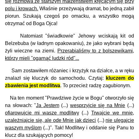
się rozmowa ze starszym małżeństwem kręcącym się przy
polu i krowach.
Właśnie przeżywają dramat, bo jedną zabił
piorun. Szukają czegoś po omacku, a wszystko mogą
otrzymać od Boga Ojca!
Natomiast "świadkowie" Jehowy wciskają kit od
Belzebuba (w ładnym opakowaniu), że jako wybrani będą
żyli wieczne na ziemi.
Przerabialiśmy to z bolszewikami,
którzy mieli "ogarnąć ludzki ród"...
Sam zostawiłem różaniec i krzyżyk na działce, a w ręku
znalazł się kluczyk do samochodu. Czytaj:
kluczem do
zbawienia jest modlitwa
. To przecież radzę zagubionym.
Na ten moment "Prawdziwe życie w Bogu" otworzyło się
na słowach: "
Ja Jestem
(...)
wesprzyjcie się na Mnie
(...)
ofiarowujcie mi wasze modlitwy
(...)
Trwajcie we mnie,
uzależniajcie się, ale ode Mnie jak dzieci
(...)
nie ulegajcie
waszym myślom
(...)". Tak! Modlitwy i oddanie się Panu to
klucz dla szukających pomocy!