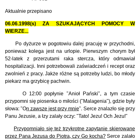
Aktualnie przepisano
06.06.1998(s) ZA SZUKAJĄCYCH POMOCY W
WIERZE...
Po dyżurze w pogotowiu dalej pracuję w przychodni,
ponieważ kolega jest na urlopie. Pierwszym chorym był
52-latek z przerzutami raka stercza, który odmawiał
hospitalizacji. Inni potrzebowali zaświadczeń i recept oraz
zwolnień z pracy. Jakże różne są potrzeby ludzi, bo młody
piekarz ma grzybicę pachwin.
O 12:00 popłynie "Anioł Pański", a tym czasie
przypomni się piosenka o miłości ("Malagenia"), gdzie były
słowa: "O
n zawsze jest przy mnie
". Serce znalazło się przy
Panu Jezusie, a łzy zalały oczy: "Tato! Jezu! Och Jezu!"
Przypomniało się też trzykrotne zapytanie skierowane
przez Pana Jezusa do Piotra, czy Go kocha?
Serce zalało