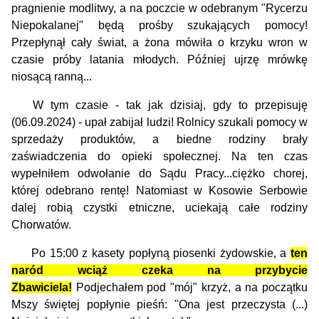
pragnienie modlitwy, a na poczcie w odebranym "Rycerzu
Niepokalanej" będą prośby szukających pomocy!
Przepłynął cały świat, a żona mówiła o krzyku wron w
czasie próby latania młodych. Później ujrzę mrówkę
niosącą ranną...
W tym czasie - tak jak dzisiaj, gdy to przepisuję
(06.09.2024) - upał zabijał ludzi! Rolnicy szukali pomocy w
sprzedaży produktów, a biedne rodziny brały
zaświadczenia do opieki społecznej. Na ten czas
wypełniłem odwołanie do Sądu Pracy...ciężko chorej,
której odebrano rentę! Natomiast w Kosowie Serbowie
dalej robią czystki etniczne, uciekają całe rodziny
Chorwatów.
Po 15:00 z kasety popłyną piosenki żydowskie, a
t
en
naród wciąż czeka na przybycie
Zbawiciela!
Podjechałem pod "mój" krzyż, a na początku
Mszy świętej popłynie pieśń: "Ona jest przeczysta (...)