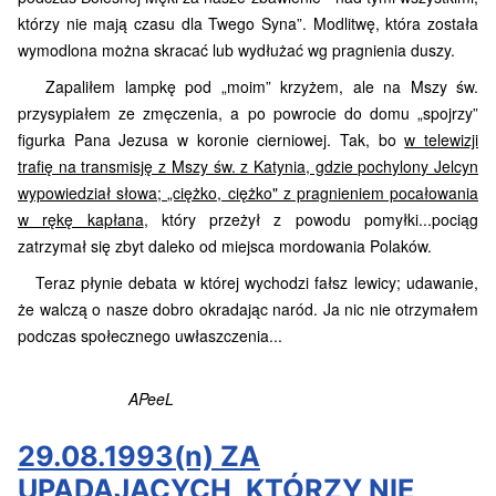
którzy nie mają czasu dla Twego Syna”. Modlitwę, która została
wymodlona można skracać lub wydłużać wg pragnienia duszy.
Zapaliłem lampkę pod „moim” krzyżem, ale na Mszy św.
przysypiałem ze zmęczenia, a po powrocie do domu „spojrzy”
figurka Pana Jezusa w koronie cierniowej. Tak, bo
w telewizji
trafię na transmisję z Mszy św. z Katynia, gdzie pochylony Jelcyn
wypowiedział słowa; „ciężko, ciężko" z pragnieniem pocałowania
w rękę kapłana
, który przeżył z powodu pomyłki...pociąg
zatrzymał się zbyt daleko od miejsca mordowania Polaków.
Teraz płynie debata w której wychodzi fałsz lewicy; udawanie,
że walczą o nasze dobro okradając naród. Ja nic nie otrzymałem
podczas społecznego uwłaszczenia...
APeeL
29.08.1993(n) ZA
UPADAJĄCYCH, KTÓRZY NIE