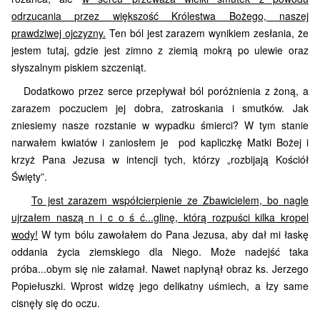
odrzucania przez większość Królestwa Bożego, naszej
prawdziwej ojczyzny.
Ten ból jest zarazem wynikiem zesłania, że
jestem tutaj, gdzie jest zimno z ziemią mokrą po ulewie oraz
słyszalnym piskiem szczeniąt.
Dodatkowo przez serce przepływał ból poróżnienia z żoną, a
zarazem poczuciem jej dobra, zatroskania i smutków. Jak
zniesiemy nasze rozstanie w wypadku śmierci? W tym stanie
narwałem kwiatów i zaniosłem je pod kapliczkę Matki Bożej i
krzyż Pana Jezusa w intencji tych, którzy „rozbijają Kościół
Święty”.
To jest zarazem współcierpienie ze Zbawicielem, bo nagle
ujrzałem naszą n i c o ś ć...glinę, którą rozpuści kilka kropel
wody!
W tym bólu zawołałem do Pana Jezusa, aby dał mi łaskę
oddania życia ziemskiego dla Niego. Może nadejść taka
próba...obym się nie załamał. Nawet napłynął obraz ks. Jerzego
Popiełuszki. Wprost widzę jego delikatny uśmiech, a łzy same
cisnęły się do oczu.