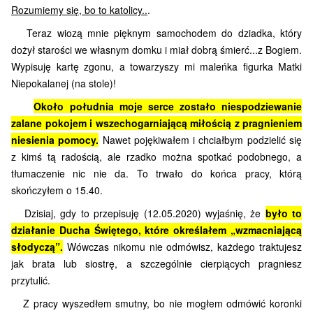
Rozumiemy się, bo to katolicy..
.
Teraz wiozą mnie pięknym samochodem do dziadka, który
dożył starości we własnym domku i miał dobrą śmierć...z Bogiem.
Wypisuję kartę zgonu, a towarzyszy mi maleńka figurka Matki
Niepokalanej (na stole)!
Około południa moje serce zostało niespodziewanie
zalane pokojem i wszechogarniającą miłością z pragnieniem
nie­sienia pomocy.
Nawet pojękiwałem i chciałbym podzielić się
z kimś tą radością, ale rzadko można spotkać podobnego, a
tłumaczenie nic nie da. To trwało do końca pracy, którą
skończyłem o 15.40.
Dzisiaj, gdy to przepisuję (12.05.2020) wyjaśnię, że
było to
działanie Ducha Świętego, które określałem „wzmacniającą
słodyczą”.
Wówczas nikomu nie odmówisz, każdego traktujesz
jak brata lub siostrę, a szczególnie cierpiących pragniesz
przytulić.
Z pracy wyszedłem smutny, bo nie mogłem odmówić koronki