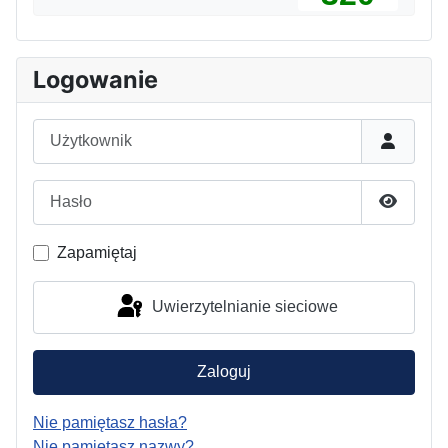
Logowanie
Użytkownik
Hasło
Pokaż h
Zapamiętaj
Uwierzytelnianie sieciowe
Zaloguj
Nie pamiętasz hasła?
Nie pamiętasz nazwy?