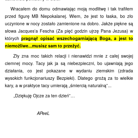
Wracałem do domu odmawiając moją modlitwę i tak trafiłem
przed figurę MB Niepokalanej. Wiem, że jest to łaska, bo zło
uczynione w nocy zostało zamienione na dobro.
Jakże piękne są
słowa Jacques'a Fescha (Za pięć godzin ujrzę Pana Jezusa) w
których
pragnął opisać wszechogarniającą Boga, a jest to
niemożliwe...musisz sam to przeżyć.
Zły zna moc takich relacji i nienawidzi mnie z całej swojej
ciemnej mocy. Tacy jak ja są niebezpieczni, bo ujawniają jego
działania, co jest pokazane w wydaniu ziemskim (zdrada
wysokich funkcjonariuszy Bezpieki). Dlatego grożą za to wielkie
kary, a w praktyce tacy umierają „śmiercią naturalną”...
„Dziękuję Ojcze za ten dzień”…
APeeL