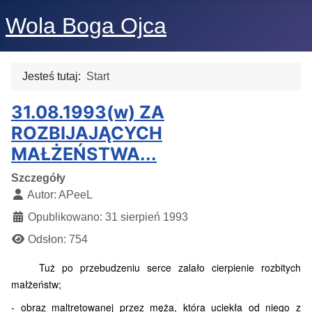
Wola Boga Ojca
Jesteś tutaj:
Start
31.08.1993(w) ZA
ROZBIJAJĄCYCH
MAŁŻEŃSTWA...
Szczegóły
Autor:
APeeL
Opublikowano: 31 sierpień 1993
Odsłon: 754
Tuż po przebudzeniu serce zalało cierpienie rozbitych
małżeństw;
- obraz maltretowanej przez męża, która ucie­kła od niego z