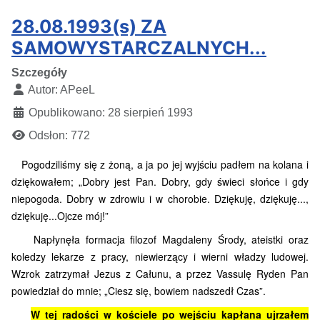
28.08.1993(s) ZA
SAMOWYSTARCZALNYCH...
Szczegóły
Autor:
APeeL
Opublikowano: 28 sierpień 1993
Odsłon: 772
Pogodziliśmy się z żoną, a ja po jej wyjściu padłem na kolana i
dziękowałem; „Dobry jest Pan. Dobry, gdy świeci słońce i gdy
niepogoda. Dobry w zdrowiu i w chorobie. Dziękuję, dziękuję...,
dziękuję...Ojcze mój!”
Napłynęła formacja filozof Magdaleny Środy, ateistki oraz
koledzy lekarze z pracy, niewierzący i wierni władzy ludowej.
Wzrok zatrzymał Jezus z Całunu, a przez Vassulę Ryden Pan
powiedział do mnie; „Ciesz się, bowiem nadszedł Czas”.
W tej radości w kościele po wejściu kapłana ujrzałem