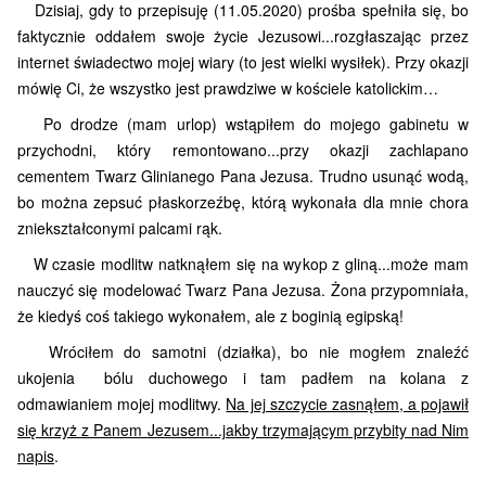
Dzisiaj, gdy to przepisuję (11.05.2020) prośba spełniła się, bo
faktycznie oddałem swoje życie Jezusowi...rozgłaszając przez
internet świadectwo mojej wiary (to jest wielki wysiłek). Przy okazji
mówię Ci, że wszystko jest prawdziwe w kościele katolickim…
Po drodze (mam urlop) wstąpiłem do mojego gabinetu w
przychodni, który remontowano...przy okazji zachlapano
cementem Twarz Glinianego Pana Jezusa. Trudno usunąć wodą,
bo można zepsuć płaskorzeźbę, którą wykonała dla mnie chora
zniekształconymi palcami rąk.
W czasie modlitw natknąłem się na wykop z gliną...może mam
nauczyć się modelować Twarz Pana Jezusa. Żona przypomniała,
że kiedyś coś takiego wykonałem, ale z boginią egipską!
Wróciłem do samotni (działka), bo nie mogłem znaleźć
ukojenia
bólu duchowego
i tam padłem na kolana z
odmawianiem mojej modlitwy.
Na jej szczycie zasnąłem, a pojawił
się krzyż z Panem Jezusem...jakby trzymającym przybity nad Nim
napis
.