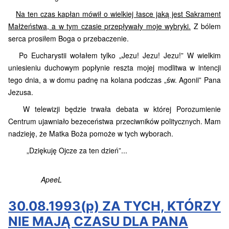
Na ten czas kapłan mówił o wielkiej łasce jaką jest Sakrament
Małżeństwa, a w tym czasie przepływały moje wybryki.
Z bólem
serca prosiłem Boga o przebaczenie.
Po Eucharystii wołałem tylko „Jezu! Jezu! Jezu!” W wielkim
uniesieniu duchowym popłynie reszta mojej modlitwa w intencji
tego dnia, a w domu padnę na kolana podczas „św. Agonii” Pana
Jezusa.
W telewizji będzie trwała debata w której Porozumienie
Centrum ujawniało bezeceństwa przeciwników politycznych. Mam
nadzieję, że Matka Boża pomoże w tych wyborach.
„Dziękuję Ojcze za ten dzień”...
ApeeL
30.08.1993(p) ZA TYCH, KTÓRZY
NIE MAJĄ CZASU DLA PANA