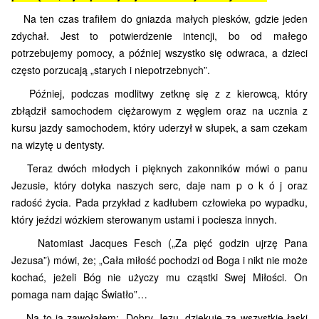
Na ten czas trafiłem do gniazda małych piesków, gdzie jeden
zdychał. Jest to potwierdzenie intencji, bo od małego
potrzebujemy pomocy, a później wszystko się odwraca, a dzieci
często porzucają „starych i niepotrzebnych”.
Później, podczas modlitwy zetknę się z z kierowcą, który
zbłądził samochodem ciężarowym z węglem oraz na ucznia z
kursu jazdy samochodem, który uderzył w słupek, a sam czekam
na wizytę u dentysty.
Teraz dwóch młodych i pięknych zakonników mówi o panu
Jezusie, który dotyka naszych serc, daje nam p o k ó j oraz
radość życia. Pada przykład z kadłubem człowieka po wypadku,
który jeździ wózkiem sterowanym ustami i pociesza innych.
Natomiast Jacques Fesch („Za pięć godzin ujrzę Pana
Jezusa”) mówi, że; „Cała miłość pochodzi od Boga i nikt nie może
kochać, jeżeli Bóg nie użyczy mu cząstki Swej Miłości. On
pomaga nam dając Światło”…
Na to ja zawołałem; „Dobry Jezu, dziękuję za wszystkie łaski