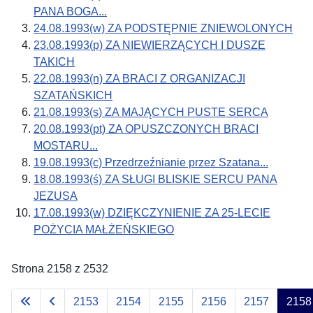
PANA BOGA...
24.08.1993(w) ZA PODSTĘPNIE ZNIEWOLONYCH
23.08.1993(p) ZA NIEWIERZĄCYCH I DUSZE
TAKICH
22.08.1993(n) ZA BRACI Z ORGANIZACJI
SZATAŃSKICH
21.08.1993(s) ZA MAJĄCYCH PUSTE SERCA
20.08.1993(pt) ZA OPUSZCZONYCH BRACI
MOSTARU...
19.08.1993(c) Przedrzeźnianie przez Szatana...
18.08.1993(ś) ZA SŁUGI BLISKIE SERCU PANA
JEZUSA
17.08.1993(w) DZIĘKCZYNIENIE ZA 25-LECIE
POŻYCIA MAŁŻEŃSKIEGO
Strona 2158 z 2532
2153
2154
2155
2156
2157
2158