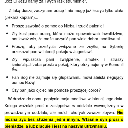
„cóż Ci Jezu damy za Twych łask strumienie”.
Z taką duszą zaczynam pracę i nie mogę już leczyć tylko ciała
(„lekarz-kapłan”)...
Proszę zawołać o pomoc do Nieba i rzucić palenie!
Zły kusi pana pracą, która może spowodować inwalidztwo,
ponieważ wie, że mo­że uczynić pan wiele dobra modlitwami.
Proszę, aby przeżycia związane ze zsyłką na Syberię
przekazał pan w intencji pokoju w Jugosławii.
Zły wpuszcza pani zwątpienie, smutek i straszy
śmiercią...trzeba prosić o pokój, który otrzymujemy w Komunii
Św.
Pan Bóg nie zajmuje się głupstwami...mówi ateista negujący
pomoc Bożą!
Czy pan jako ojciec nie pomoże proszącej córce?
W drodze do domu popłynie moja modlitwa w intencji tego dnia.
Kolega ważniak prosi o zastępstwo w oddziale wewnętrznym w
prowadzonym oddziale, ale moich chorych zawsze zbywa.
Nie
można żyć bez służenia jedni innym. Właśnie syn prosi o
pieniądze, a już pracuje i jest na naszym utrzymaniu.