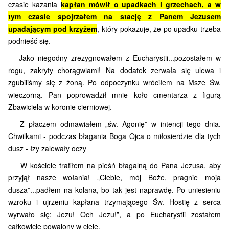
czasie kazania
kapłan mówił o upadkach i grzechach, a w
tym czasie spojrzałem na stację z Panem Jezusem
upadającym pod krzyżem
, który pokazuje, że po upadku trzeba
podnieść się.
Jako niegodny zrezygnowałem z Eucharystii...pozostałem w
rogu, zakryty chorągwiami! Na dodatek zerwała się ulewa i
zgubiliśmy się z żoną.
Po odpoczynku wróciłem na Msze Św.
wieczorną. Pan poprowadził mnie koło cmentarza z figurą
Zbawiciela w koronie cierniowej.
Z płaczem odmawiałem „św. Agonię” w intencji tego dnia.
Chwilkami -
podczas błagania Boga Ojca o miłosierdzie dla tych
dusz -
łzy zalewały oczy
W kościele trafiłem na pieśń błagalną do Pana Jezusa, aby
przyjął nasze wołania! „Ciebie, mój Boże, pragnie moja
dusza”...padłem na kolana, bo tak jest naprawdę. Po uniesieniu
wzroku i ujrzeniu kapłana trzymającego Św. Hostię z serca
wyrwało się; Jezu! Och Jezu!”, a po Eucharystii zostałem
całkowicie powalony w ciele.