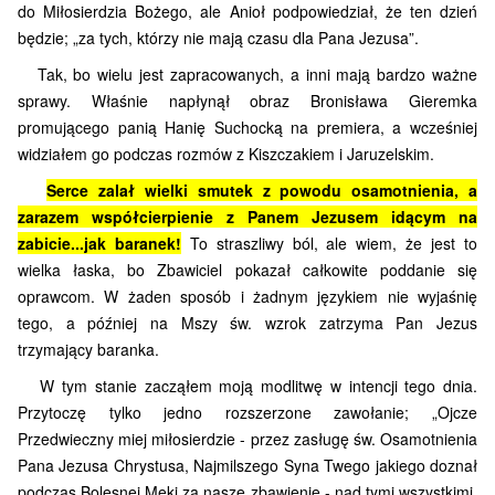
do Miłosierdzia Bożego, ale Anioł podpowiedział, że ten dzień
będzie; „za tych, którzy nie mają czasu dla Pana Jezusa”.
Tak, bo wie­lu jest zapracowanych, a inni mają bardzo ważne
sprawy. Właśnie napłynął obraz Bronisława Gieremka
promującego panią Hanię Suchocką na premiera, a wcześniej
widziałem go podczas rozmów z Kiszczakiem i Jaruzelskim.
Serce zalał wielki smutek z powodu osamotnienia, a
zarazem współcierpienie z Panem Jezusem idącym na
zabicie...jak baranek!
To straszliwy ból, ale wiem, że jest to
wielka łaska, bo Zbawiciel pokazał całkowite poddanie się
oprawcom. W żaden sposób i żadnym językiem nie wyjaśnię
tego, a pó­źniej na Mszy św. wzrok zatrzyma Pan Jezus
trzymający baranka.
W tym stanie zacząłem moją modlitwę w intencji tego dnia.
Przytoczę tylko jedno rozszerzone zawołanie; „Ojcze
Przedwieczny miej miłosierdzie - przez zasługę św. Osamotnienia
Pana Jezusa Chrystusa, Najmilszego Syna Twego jakiego doznał
podczas Bolesnej Męki za nasze zbawienie - nad tymi wszystkimi,