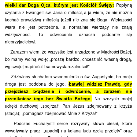
wielki dar Boga Ojca, którym jest Kościół Święty!
Popłyną
czytania z Ewangelii św. Jana o miłości, a ja wiem, że nie można
kochać prawdziwą miłością jeżeli nie zna się Boga. Większości
wiara nie jest potrzebna, a normalnie wierzący nie znają
wdzięczności. To odwrócenie oznacza poddanie się
nieprzyjacielowi.
Zarazem wiem, że wszystko jest urządzone w Mądrości Bożej,
bo mamy wolną wolę; „proszę ba­rdzo, chcesz iść własną drogą,
wg swojej mądrości i samowystarczalności!”
Zdziwiony słuchałem wspomnienia o św. Augustynie, bo moja
droga jest podobna do jego.
Łatwiej widzisz Prawdę, gdy
przejdziesz błądzenie i odwrócenie, a zarazem nie
przenikniesz tego bez Światła Bożego.
Na szczycie mojej
udręki duchowej „spojrzał" Pan Jezus zdejmowany z krzyża
(stacja); „pomagasz zdejmować Mnie z Krzyża!”
Podczas Eucharystii serce rozrywały słowa pieśni, które
wywoływały płacz; „upadnij na kolana ludu czcią przejęty” oraz