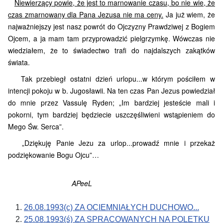
Niewierzący powie, że jest to marnowanie czasu, bo nie wie, że
czas zmarnowany dla Pana Jezusa nie ma ceny.
Ja już wiem, że
najważniejszy jest nasz powrót do Ojczyzny Prawdziwej z Bogiem
Ojcem, a ja mam tam przyprowadzić pielgrzymkę. Wówczas nie
wiedziałem, że to świadectwo trafi do najdalszych zakątków
świata.
Tak przebiegł ostatni dzień urlopu...w którym pościłem w
intencji pokoju w b. Jugosławii. Na ten czas Pan Jezus powiedział
do mnie przez Vassulę Ryden;
„Im bardziej jesteście mali i
pokorni, tym bardziej będziecie uszczęśliwieni wstąpieniem do
Mego Św. Serca”.
„Dziękuję Panie Jezu za urlop...prowadź mnie i przekaż
podziękowanie Bogu Ojcu”…
APeeL
26.08.1993(c) ZA OCIEMNIAŁYCH DUCHOWO...
25.08.1993(ś) ZA SPRACOWANYCH NA POLETKU