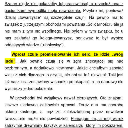
Szatan nigdy nie pokazałby jej pracowitości, a przecież ona z
pacjentkami wymodliła moje nawrócenie.
Przykro mi, ponieważ
dzisiaj „towarzysze” są szczególnie czujni. Na pewno ma to
związek z jutrzejszymi obchodami powstania „Solidarności”, ale ja
nie mam z tym nic wspólnego. Nie byłem w tym związku, bo u
nas zakładał go kolega-towarzysz, ponieważ to był wybieg
oddających władzę („ubolewicy”).
Wprost czuję promieniowanie ich serc, że idzie „wróg
ludu”
. Jak pewnie czują się w zgrai znęcającej się nad
bezbronnym, a dodatkowo niewinnym. Jakże chciałbym zapytać
wielu z nich dlaczego to czynią, ale oni są też niewinni. Taki jest
już nasz los...zostawiony w spadku po okupacji, a na naprawę nie
wystarczy jedno pokolenie.
W przychodni był wyjątkowy nawał cierpiących.
Oto znajomi,
jeszcze niedawno całkowicie sprawni. Teraz ona ma chorobą
układu kostnego, a mąż ze zniekształconą przez nowotwór
twarzą...nie może nic powiedzieć.
Pomagam im, a mój wzrok
zatrzymał drewniany krzyżyk w kalendarzu, który im pokazałem.