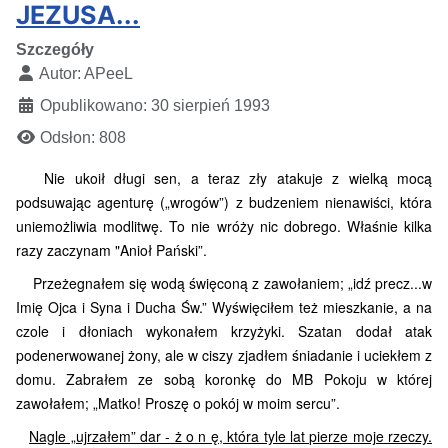
JEZUSA...
Szczegóły
Autor:
APeeL
Opublikowano: 30 sierpień 1993
Odsłon: 808
Nie ukoił długi sen, a teraz zły atakuje z wielką mocą
podsuwając agenturę („wrogów”) z budzeniem nienawiści, która
uniemożliwia modlitwę. To nie wróży nic dobrego. Właśnie kilka
razy zaczynam "Anioł Pański”.
Przeżegnałem się wodą święconą z zawołaniem; „idź precz...w
Imię Ojca i Syna i Ducha Św.” Wyświęciłem też mieszkanie, a na
czole i dłoniach wykonałem krzyżyki. Szatan dodał atak
podenerwowanej żony, ale w ciszy zjadłem śniadanie i uciekłem z
domu. Zabrałem ze sobą koronkę do MB Pokoju w której
zawołałem; „Matko! Pro­szę o pokój w moim sercu”.
Nagle „ujrzałem” dar - ż o n ę, która tyle lat pierze moje rzeczy.