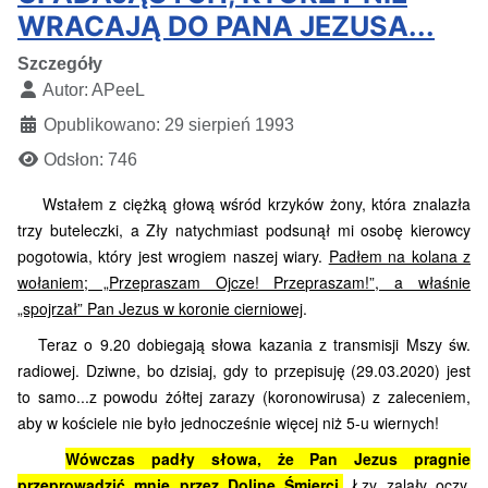
WRACAJĄ DO PANA JEZUSA...
Szczegóły
Autor:
APeeL
Opublikowano: 29 sierpień 1993
Odsłon: 746
Wstałem z ciężką głową wśród krzyków żony, która znalazła
trzy buteleczki, a Zły natychmiast podsunął mi osobę kierowcy
pogotowia, który jest wrogiem naszej wiary.
Padłem na kolana z
wołaniem; „Przepraszam Ojcze! Przepraszam!”, a właśnie
„spojrzał” Pan Jezus w koronie cierniowej
.
Teraz o 9.20 dobiegają słowa kazania z transmisji Mszy św.
radiowej. Dziwne, bo dzisiaj, gdy to przepisuję (29.03.2020) jest
to samo...z powodu żółtej zarazy (koronowirusa) z zaleceniem,
aby w kościele nie było jednocześnie więcej niż 5-u wiernych!
Wówczas padły słowa, że Pan Jezus pragnie
przeprowadzić mnie przez Dolinę Śmierci.
Łzy zalały oczy,