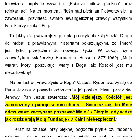
telewizora popłynie wywód o „Księdze mitów greckich” oraz
reinkarnacji. Na ten moment „Pieśń nad pieśniami” otworzy się na
zawołaniu;
przynieść światło ewangelicznej prawdy wszystkim
tym, którzy szukali Boga.
To jakby ciąg wczorajszego dnia po czytaniu książeczki „Droga
do nieba” z prawdziwymi historiami pokazującymi, że śmierć
jest tylko przejściem do nowego życia.
W pokoju syna
zauważyłem książeczkę Hermanna Hesse (1877-1962) „Moja
wiara”, który „poszukuje” wiary i Boga, ale Kościół jest mu
niepotrzebny!
Natomiast w „Praw. Życiu w Bogu” Vassula Ryden skarży się do
Pana Jezusa z powodu odrzucenia jej posłannictwa...przez św.
Jehowy. Pan Jezus stwierdza; „
Mój dzisiejszy Kościół jest
zamroczony i panuje w nim chaos. - Smucisz się, bo Mnie
odczuwasz; zaczynasz poznawać Mnie /../ Cierpię, gdy widzę
jak rozdzierają Moją Fundację /../ Kaini niebezpieczni
.”
Teraz na działce, przy pięknej pogodzie płynie cz. radosna
różańca, ale
w sercu przeważa wielki smutek z powodu