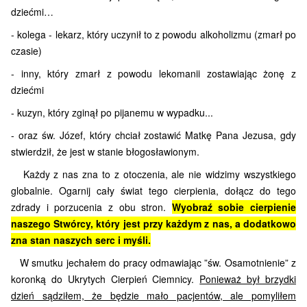
dziećmi…
- kolega - lekarz, który uczynił to z powodu alkoholizmu (zmarł po
czasie)
- inny, który zmarł z powodu lekomanii zostawiając żonę z
dziećmi
- kuzyn, który zginął po pijanemu w wypadku...
- oraz św. Józef, który chciał zostawić Matkę Pana Jezusa, gdy
stwierdził, że jest w stanie błogosławionym.
Każdy z nas zna to z otoczenia, ale nie widzimy wszystkiego
globalnie. Ogarnij cały świat tego cierpienia, dołącz do tego
zdrady i porzucenia z obu stron.
Wyobraź sobie cierpienie
naszego Stwórcy, który jest przy każdym z nas, a dodatkowo
zna stan naszych serc i myśli.
W smutku jechałem do pracy odmawiając ”św. Osamotnienie” z
koronką do Ukrytych Cierpień Ciemnicy.
Ponieważ był brzydki
dzień sądziłem, że będzie mało pacjentów, ale pomyliłem