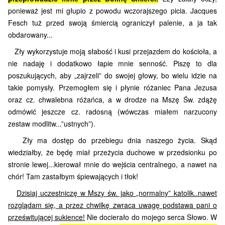
ponieważ jest mi głupio z powodu wczorajszego picia. Jacques
Fesch tuż przed swoją śmiercią ograniczył palenie, a ja tak
obdarowany...
Zły wykorzystuje moją słabość i kusi przejazdem do kościoła, a
nie nadaję i dodatkowo łapie mnie senność. Piszę to dla
poszukujących, aby „zajrzeli” do swojej głowy, bo wielu idzie na
takie pomysły.
Przemogłem się i płynie różaniec Pana Jezusa
oraz cz. chwalebna różańca, a w drodze na Mszę Św. zdążę
odmówić jeszcze cz. radosną (wówczas miałem narzucony
zestaw modlitw...”ustnych”).
Zły ma dostęp do przebiegu dnia naszego życia. Skąd
wiedziałby, że będę miał przeżycia duchowe w przedsionku po
stronie lewej...kierował mnie do wejścia centralnego, a nawet na
chór! Tam zastałbym śpiewających i tłok!
Dzisiaj uczestniczę w Mszy św. jako „normalny” katolik..nawet
rozglądam się, a przez chwilkę zwraca uwagę podstawa pani o
prześwitującej sukience!
Nie docierało do mojego serca Słowo. W