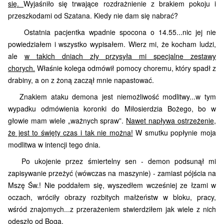
się.
Wyjaśniło się trwające rozdra­żnienie z brakiem pokoju i
przeszkodami od Szatana. Kiedy nie dam się nabrać?
Ostatnia pacjentka wpadnie spocona o 14.55...nic jej nie
powiedziałem i wszy­stko wypisałem. Wierz mi, że kocham ludzi,
ale
w takich dniach zły przysyła mi specjalne zestawy
chorych.
Właśnie kolega odmówił pomocy choremu, który spadł z
drabiny, a on z żoną zaczął mnie napastować.
Znakiem ataku demona jest niemożliwość modlitwy...w tym
wypadku odmówienia koronki do Miłosierdzia Bożego, bo w
głowie mam wiele „ważnych spraw”.
Nawet napływa ostrzeżenie,
że jest to święty czas i tak nie można!
W smutku popłynie moja
modlitwa w intencji tego dnia.
Po ukojenie przez śmiertelny sen - demon podsunął mi
zapisywanie przeżyć (wówczas na maszynie) - zamiast pójścia na
Mszę Św.! Nie poddałem się, wyszedłem wcześniej ze łzami w
oczach, wróciły obrazy rozbitych małżeństw w bloku, pracy,
wśród znajomych...z przerażeniem stwierdziłem jak wiele z nich
odeszło od Boga.