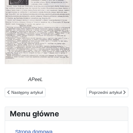
APeeL
Poprzednia strona: 03.04.1991(ś) Moim posłannictwem jest głoszen
Następna strona: 01.04
Następny artykuł
Poprzedni artykuł
Menu główne
Strona domowa