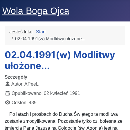
Wola Boga Ojca
Jesteś tutaj:
Start
02.04.1991(w) Modlitwy ułożone...
02.04.1991(w) Modlitwy
ułożone...
Szczegóły
Autor:
APeeL
Opublikowano: 02 kwiecień 1991
Odsłon: 489
Po latach i prośbach do Ducha Świętego ta modlitwa
zostanie zmodyfikowana. Pozostanie tylko cz. bolesna ze
śmiercią Pana Jezusa na Golgocie (św. Agonią) jest na