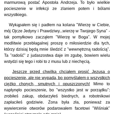
marmurową postać Apostoła Andrzeja. To było wielkie
pocieszenie w infekcji ze zlaniem potem i bólami
wszystkiego.
Wykąpałem się i padłem na kolana "Wierzę w Ciebie,
mój Ojcze Jedyny i Prawdziwy...wierzę w Twojego Syna" -
tak pomyłkowo zacząłem "Wierzę w Boga". W mojej
modlitwie przebłagalnej proszę o miłosierdzie dla tych,
którzy dzisiaj będą mnie śledzić z "wewnętrzną radością".
Ta "radość" z judaszostwa daje im zgubę, bowiem wielu
wstydzi się tego i robi to z musu lub z niechęcią.
Jeszcze przed chwilką chciałem prosić Jezusa o
pocieszenie, ale nie wypada, bo pomyślałem o wszystkich
ciężko chorych, smutnych i opuszczonych!
Mimo to
napłynęło pocieszenie, bo "wszystko jest w porządku":
zrobiłeś zakup, obdarzyłeś biednych, a robotnikowi
zapłaciłeś godziwie. Żona była zła, ponieważ za
wywiercenie otworów podarowałem facetowi "Wiśniak"