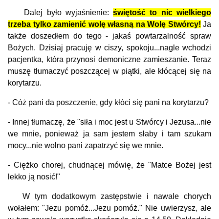
Dalej było wyjaśnienie:
świętość to nic wielkiego
trzeba tylko zamienić wolę własną na Wolę Stwórcy!
Ja
także doszedłem do tego - jakaś powtarzalność spraw
Bożych. Dzisiaj pracuję w ciszy, spokoju...nagle wchodzi
pacjentka, która przynosi demoniczne zamieszanie. Teraz
muszę tłumaczyć poszczącej w piątki, ale kłócącej się na
korytarzu.
- Cóż pani da poszczenie, gdy kłóci się pani na korytarzu?
- Innej tłumaczę, że "siła i moc jest u Stwórcy i Jezusa...nie
we mnie, ponieważ ja sam jestem słaby i tam szukam
mocy...nie wolno pani zapatrzyć się we mnie.
- Ciężko chorej, chudnącej mówię, że "Matce Bożej jest
lekko ją nosić!"
W tym dodatkowym zastępstwie i nawale chorych
wołałem: "Jezu pomóż...Jezu pomóż." Nie uwierzysz, ale