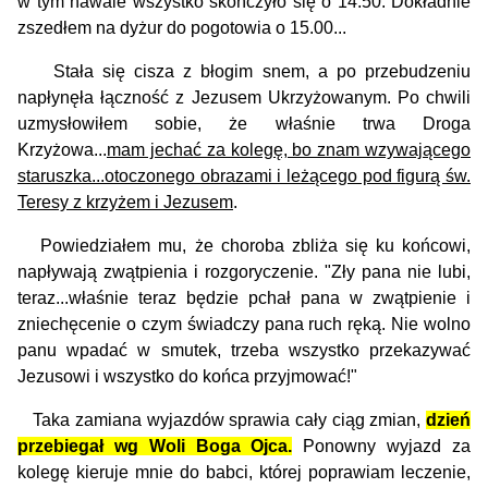
w tym nawale wszystko skończyło się o 14.50. Dokładnie
zszedłem na dyżur do pogotowia o 15.00...
Stała się cisza z błogim snem, a po przebudzeniu
napłynęła łączność z Jezusem Ukrzyżowanym. Po chwili
uzmysłowiłem sobie, że właśnie trwa Droga
Krzyżowa...
mam jechać za kolegę, bo znam wzywającego
staruszka...otoczonego obrazami i leżącego pod figurą św.
Teresy z krzyżem i Jezusem
.
Powiedziałem mu, że choroba zbliża się ku końcowi,
napływają zwątpienia i rozgoryczenie. "Zły pana nie lubi,
teraz...właśnie teraz będzie pchał pana w zwątpienie i
zniechęcenie o czym świadczy pana ruch ręką. Nie wolno
panu wpadać w smutek, trzeba wszystko przekazywać
Jezusowi i wszystko do końca przyjmować!"
Taka zamiana wyjazdów sprawia cały ciąg zmian,
dzień
przebiegał wg Woli Boga Ojca.
Ponowny wyjazd za
kolegę kieruje mnie do babci, której poprawiam leczenie,