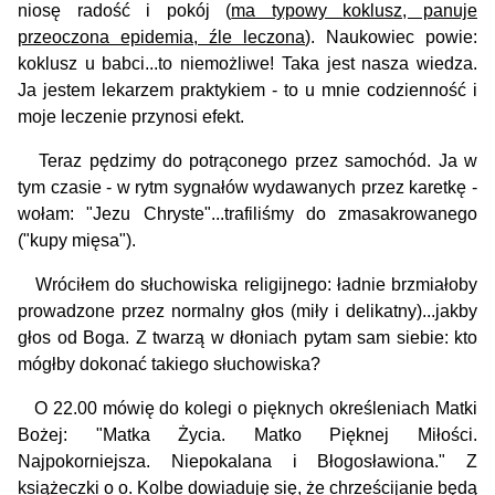
niosę radość i pokój (
ma typowy koklusz, panuje
przeoczona epidemia, źle leczona
). Naukowiec powie:
koklusz u babci...to niemożliwe! Taka jest nasza wiedza.
Ja jestem lekarzem praktykiem - to u mnie codzienność i
moje leczenie przynosi efekt.
Teraz pędzimy do potrąconego przez samochód. Ja w
tym czasie - w rytm sygnałów wydawanych przez karetkę -
wołam: "Jezu Chryste"...trafiliśmy do zmasakrowanego
("kupy mięsa").
Wróciłem do słuchowiska religijnego: ładnie brzmiałoby
prowadzone przez normalny głos (miły i delikatny)...jakby
głos od Boga. Z twarzą w dłoniach pytam sam siebie: kto
mógłby dokonać takiego słuchowiska?
O 22.00 mówię do kolegi o pięknych określeniach Matki
Bożej: "Matka Życia. Matko Pięknej Miłości.
Najpokorniejsza. Niepokalana i Błogosławiona." Z
książeczki o o. Kolbe dowiaduję się, że
chrześcijanie będą