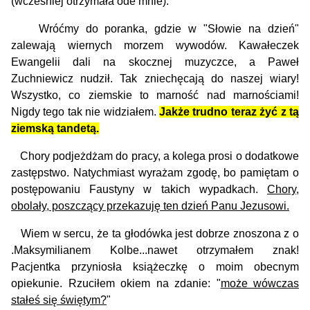
(wcześniej otrzymała ode mnie).
Wróćmy do poranka, gdzie w "Słowie na dzień"
zalewają wiernych morzem wywodów. Kawałeczek
Ewangelii dali na skocznej muzyczce, a Paweł
Zuchniewicz nudził. Tak zniechęcają do naszej wiary!
Wszystko, co ziemskie to marność nad marnościami!
Nigdy tego tak nie widziałem.
Jakże trudno teraz żyć z tą
ziemską tande
t
ą.
Chory podjeżdżam do pracy, a kolega prosi o dodatkowe
zastępstwo. Natychmiast wyrażam zgodę, bo pamiętam o
postępowaniu Faustyny w takich wypadkach.
Chory,
obolały, poszczący przekazuję ten dzień Panu Jezusowi.
Wiem w sercu, że ta głodówka jest dobrze znoszona z o
.Maksymilianem Kolbe...nawet otrzymałem znak!
Pacjentka przyniosła książeczkę o moim obecnym
opiekunie. Rzuciłem okiem na zdanie: "
może wówczas
stałeś się świętym?
"