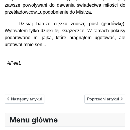
zawsze powoływani do dawania świadectwa miłości do
prześladowców...upodobnienie do Mistrza.
Dzisiaj bardzo ciężko znoszę post (głodówkę).
Wytrwałem tylko dzięki tej książeczce. W ramach pokusy
podarowano mi jajka, które pragnąłem ugotować, ale
uratował mnie sen...
APeeL
Poprzednia strona: 23.03.1991(s) Za podżegaczy wojennych
Następna strona: 21.03
Następny artykuł
Poprzedni artykuł
Menu główne