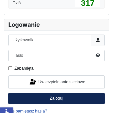
317
Dziś
Logowanie
Użytkownik
Hasło
Pokaż h
Zapamiętaj
Uwierzytelnianie sieciowe
Zaloguj
Nie pamiętasz hasła?