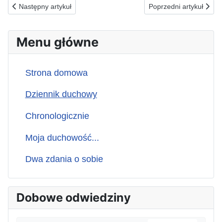
Poprzednia strona: 19.03.1991(w) Za judaszów...
Następna strona: 17.03
Następny artykuł
Poprzedni artykuł
Menu główne
Strona domowa
Dziennik duchowy
Chronologicznie
Moja duchowość...
Dwa zdania o sobie
Dobowe odwiedziny