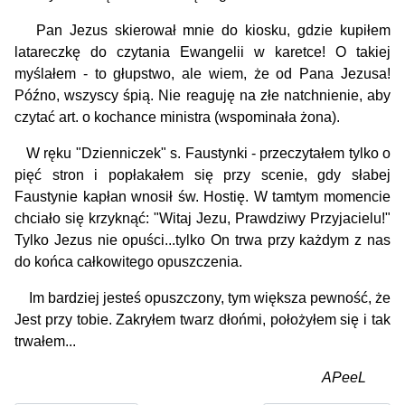
Pan Jezus skierował mnie do kiosku, gdzie kupiłem
latareczkę do czytania Ewangelii w karetce! O takiej
myślałem - to głupstwo, ale wiem, że od Pana Jezusa!
Późno, wszyscy śpią. Nie reaguję na złe natchnienie, aby
czytać art. o kochance ministra (wspominała żona).
W ręku "Dzienniczek" s. Faustynki - przeczytałem tylko o
pięć stron i popłakałem się przy scenie, gdy słabej
Faustynie kapłan wnosił św. Hostię. W tamtym momencie
chciało się krzyknąć: "Witaj Jezu, Prawdziwy Przyjacielu!"
Tylko Jezus nie opuści...tylko On trwa przy każdym z nas
do końca całkowitego opuszczenia.
Im bardziej jesteś opuszczony, tym większa pewność, że
Jest przy tobie. Zakryłem twarz dłońmi, położyłem się i tak
trwałem...
APeeL