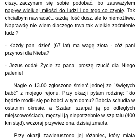
ciszy...zaczynam się sobie podobać, bo zauważyłem
napływ wielkiej miłości do ludzi i do tego co czynię
. Tak
chciałbym nawracać...każdą ilość dusz, ale to niemożliwe.
Naprawdę nie wiem dlaczego trwa tak wielkie zaćmienie
ludzi?
- Każdy pani dzień (67 lat) ma wagę złota - cóż pani
przynosi dla Nieba?
- Jezus oddał Życie za pana, proszę rzucić dla Niego
palenie!
Nagle o 13.00 zgłoszone śmierć jednej ze "świętych
babć" z mojego rejonu. Przy okazji pytam rodzinę: "kto
będzie modlił się po babci w tym domu? Babcia schudła w
ostatnim okresie, a Szatan szarpał ją po odległych
miejscowościach, męczyli ją niepotrzebnie w szpitalu (400
km stąd), wczoraj przywieziona, dzisiaj zmarła.
Przy okazji zawieruszono jej różaniec, który miała