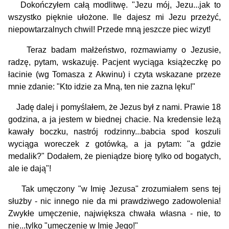
Dokończyłem całą modlitwę. "Jezu mój, Jezu...jak to
wszystko pięknie ułożone. Ile dajesz mi Jezu przeżyć,
niepowtarzalnych chwil! Przede mną jeszcze piec wizyt!
Teraz badam małżeństwo, rozmawiamy o Jezusie,
radzę, pytam, wskazuję. Pacjent wyciąga książeczkę po
łacinie (wg Tomasza z Akwinu) i czyta wskazane przeze
mnie zdanie: "Kto idzie za Mną, ten nie zazna lęku!"
Jadę dalej i pomyślałem, że Jezus był z nami. Prawie 18
godzina, a ja jestem w biednej chacie. Na kredensie leżą
kawały boczku, nastrój rodzinny...babcia spod koszuli
wyciąga woreczek z gotówką, a ja pytam: "a gdzie
medalik?" Dodałem, że pieniądze biorę tylko od bogatych,
ale ie dają"!
Tak umęczony "w Imię Jezusa" zrozumiałem sens tej
służby - nic innego nie da mi prawdziwego zadowolenia!
Zwykłe umęczenie, największa chwała własna - nie, to
nie...tylko "umęczenie w Imię Jego!"