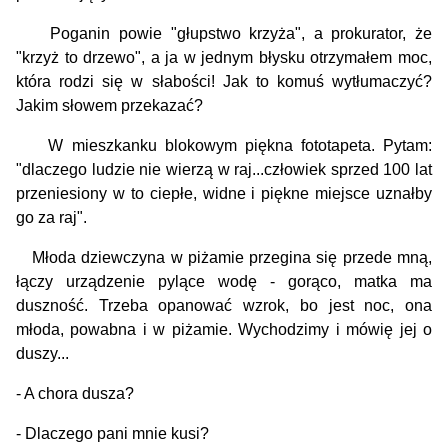
Poganin powie "głupstwo krzyża", a prokurator, że
"krzyż to drzewo", a ja w jednym błysku otrzymałem moc,
która rodzi się w słabości! Jak to komuś wytłumaczyć?
Jakim słowem przekazać?
W mieszkanku blokowym piękna fototapeta. Pytam:
"dlaczego ludzie nie wierzą w raj...człowiek sprzed 100 lat
przeniesiony w to ciepłe, widne i piękne miejsce uznałby
go za raj".
Młoda dziewczyna w piżamie przegina się przede mną,
łączy urządzenie pylące wodę - gorąco, matka ma
duszność. Trzeba opanować wzrok, bo jest noc, ona
młoda, powabna i w piżamie. Wychodzimy i mówię jej o
duszy...
- A chora dusza?
- Dlaczego pani mnie kusi?