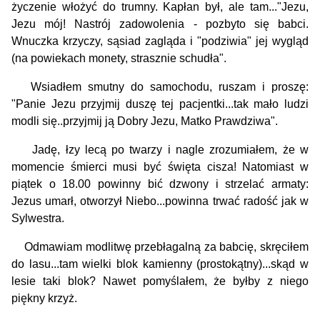
życzenie włożyć do trumny. Kapłan był, ale tam..."Jezu,
Jezu mój! Nastrój zadowolenia - pozbyto się babci.
Wnuczka krzyczy, sąsiad zagląda i "podziwia" jej wygląd
(na powiekach monety, strasznie schudła".
Wsiadłem smutny do samochodu, ruszam i proszę:
"Panie Jezu przyjmij duszę tej pacjentki...tak mało ludzi
modli się..przyjmij ją Dobry Jezu, Matko Prawdziwa".
Jadę, łzy lecą po twarzy i nagle zrozumiałem, że w
momencie śmierci musi być święta cisza! Natomiast w
piątek o 18.00 powinny bić dzwony i strzelać armaty:
Jezus umarł, otworzył Niebo...powinna trwać radość jak w
Sylwestra.
Odmawiam modlitwę przebłagalną za babcię, skręciłem
do lasu...tam wielki blok kamienny (prostokątny)...skąd w
lesie taki blok? Nawet pomyślałem, że byłby z niego
piękny krzyż.