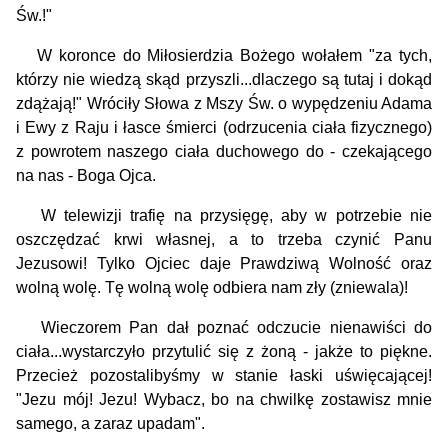
Św.!"
W koronce do Miłosierdzia Bożego wołałem "za tych,
którzy nie wiedzą skąd przyszli...dlaczego są tutaj i dokąd
zdążają!" Wróciły Słowa z Mszy Św. o wypędzeniu Adama
i Ewy z Raju i ła­sce śmierci (odrzucenia ciała fizycznego)
z powrotem naszego ciała duchowego do - czekającego
na nas - Boga Ojca.
W telewizji trafię na przysięgę, aby w potrzebie nie
oszczędzać krwi własnej, a to trzeba czynić Panu
Jezusowi! Tylko Ojciec daje Prawdziwą Wolność oraz
wolną wolę. Tę wolną wolę odbiera nam zły (zniewala)!
Wieczorem Pan dał poznać odczucie nienawiści do
ciała...wystarczyło przytulić się z żoną - jakże to piękne.
Przecież pozostalibyśmy w stanie łaski uświęcającej!
"Jezu mój! Jezu! Wybacz, bo na chwilkę zostawisz mnie
samego, a zaraz upadam".