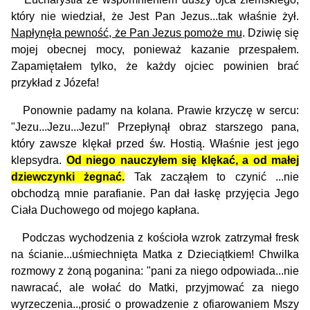
który nie wiedział, że Jest Pan Jezus...tak właśnie żył.
Napłynęła pewność, że Pan Jezus pomoże mu
. Dziwię się
mojej obecnej mocy, ponieważ kazanie przespałem.
Zapamiętałem tylko, że każdy ojciec powinien brać
przykład z Józefa!
Ponownie padamy na kolana. Prawie krzyczę w sercu:
"Jezu...Jezu...Jezu!" Przepłynął obraz starszego pana,
który zawsze klękał przed św. Hostią. Właśnie jest jego
klepsydra.
Od niego nauczyłem się klękać, a od małej
dziewczynki żegnać.
Tak zacząłem to czynić ...nie
obchodzą mnie parafianie. Pan dał łaskę przyjęcia Jego
Ciała Duchowego od mojego kapłana.
Podczas wychodzenia z kościoła wzrok zatrzymał fresk
na ścianie...uśmiechnięta Matka z Dzieciątkiem! Chwilka
rozmowy z żoną poganina: "pani za niego odpowiada...nie
nawracać, ale wołać do Matki, przyjmować za niego
wyrzeczenia..,pro­sić o prowadzenie z ofiarowaniem Mszy