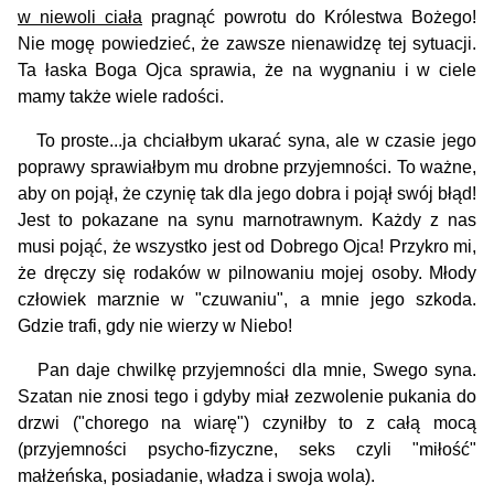
w niewoli ciała
pragnąć powrotu do Królestwa Bożego!
Nie mo­gę powiedzieć, że zawsze nienawidzę tej sytuacji.
Ta łaska Boga Ojca sprawia, że na wygnaniu i w ciele
mamy także wiele radości.
To proste...ja chciałbym ukarać syna, ale w czasie jego
poprawy sprawiałbym mu drobne przyjemności. To ważne,
aby on pojął, że czynię tak dla jego dobra i pojął swój błąd!
Jest to pokazane na synu marnotrawnym. Każdy z nas
musi pojąć, że wszystko jest od Dobrego Ojca! Przykro mi,
że dręczy się rodaków w pilnowaniu mojej osoby. Młody
człowiek marznie w "czuwaniu", a mnie jego szkoda.
Gdzie trafi, gdy nie wierzy w Niebo!
Pan daje chwilkę przyjemności dla mnie, Swego syna.
Szatan nie znosi tego i gdyby miał zezwolenie pukania do
drzwi ("chorego na wiarę") czyniłby to z całą mocą
(przyjemności psycho-fizyczne, seks czyli "miłość"
małżeńska, posiadanie, władza i swoja wola).