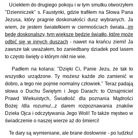
Uciekłem do drugiego pokoju i w tym smutku otworzyłem
"Dzienniczek" s. Faustynki, gdzie trafiłem na Słowa Pana
Jezusa, który pragnie doskonałości dusz wybranych. Ja
wiem, że jestem światełkiem w ciemnościach świata...
im
będę doskonalszy, tym większe będzie światło, które może
odbić się w innych duszach
- nawet na krańcu ziemi! Ja
zawsze tak uważałem, bo zaniedbany dziadek pod lasem
to często święty o którym nikt nie wie.
Padłem na kolana: "Dzięki Ci, Panie Jezu, że tak to
wszystko urządzone. Ty możesz każde zło zamienić w
dobro, a tego nie pojmie normalny człowiek." Teraz padają
słowa o Duchu Świętym i Jego Darach: to Oznajmiciel
Prawd Wiekuistych, Światłość dla poznania Mądrości
Bożej /dla rozumu/...z darem rozpoznawania znaków
Dzieła Ojca i odczytywania Jego Woli! To także męstwo w
świadczenie o naszej wierze aż do śmierci!
Te dary są wymieniane, ale brane dosłownie - po ludzku!