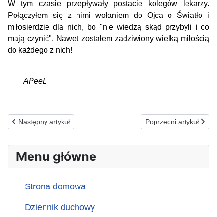
W tym czasie przepływały postacie kolegów lekarzy.
Połączyłem się z nimi wołaniem do Ojca o Światło i
miłosierdzie dla nich, bo "nie wiedzą skąd przybyli i co
mają czynić". Nawet zostałem zadziwiony wielką miłością
do każdego z nich!
APeeL
Poprzednia strona: 21.12.1992(p) DZIEŃ WOŁANIA O POKÓJ...
Następna strona: 19.
Następny artykuł
Poprzedni artykuł
Menu główne
Strona domowa
Dziennik duchowy