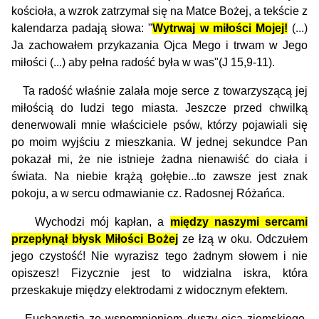
kościoła, a wzrok zatrzymał się na Matce Bożej, a tekście z
kalendarza padają słowa: "
Wytrwaj w miłości Mojej!
(...)
Ja zachowałem przykazania Ojca Mego i trwam w Jego
miłości (...) aby pełna radość była w was"(J 15,9-11).
Ta radość właśnie zalała moje serce z towarzyszącą jej
miłością do ludzi tego miasta. Jeszcze przed chwilką
denerwowali mnie właściciele psów, którzy pojawiali się
po moim wyjściu z mieszkania. W jednej sekundce Pan
pokazał mi, że nie istnieje żadna nienawiść do ciała i
świata. Na niebie krążą gołębie...to zawsze jest znak
pokoju, a w sercu odmawianie cz. Radosnej Różańca.
Wychodzi mój kapłan, a
między naszymi sercami
przepłynął błysk Miłości Bożej
ze łzą w oku. Odczułem
jego czystość! Nie wyrazisz tego żadnym słowem i nie
opiszesz! Fizycznie jest to widzialna iskra, która
przeskakuje między elektroda­mi z widocznym efektem.
Eucharystia ze wspomnieniem duszy ojca ziemskiego,