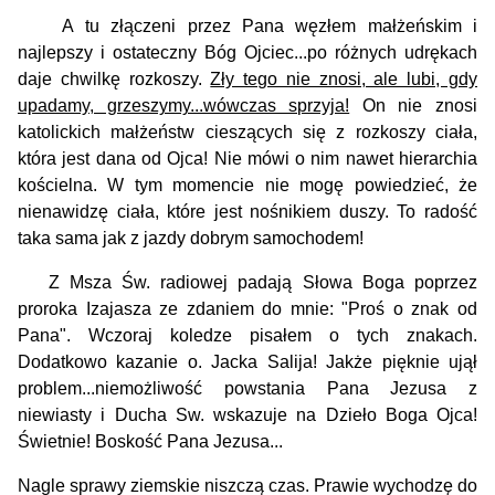
A tu złączeni przez Pana węzłem małżeńskim i
najlepszy i ostateczny Bóg Ojciec...po różnych udrękach
daje chwilkę rozkoszy.
Zły tego nie zno­si, ale lubi, gdy
upadamy, grzeszymy...wówczas sprzyja!
On nie znosi
katolickich małże­ństw cieszących się z rozkoszy ciała,
która jest dana od Ojca! Nie mówi o nim na­wet hierarchia
kościelna. W tym momencie nie mogę powiedzieć, że
nienawidzę ciała, które jest nośnikiem duszy. To radość
taka sama jak z jazdy dobrym samochodem!
Z Msza Św. radiowej padają Słowa Boga poprzez
proroka Izajasza ze zdaniem do mnie: "Proś o znak od
Pana". Wczoraj koledze pisałem o tych znakach.
Dodatkowo kazanie o. Jacka Salija! Jakże pięknie ujął
problem...niemożliwość powstania Pana Jezusa z
niewiasty i Ducha Sw. wskazuje na Dzieło Boga Ojca!
Świetnie! Boskość Pana Jezusa...
Nagle sprawy ziemskie niszczą czas. Prawie wychodzę do