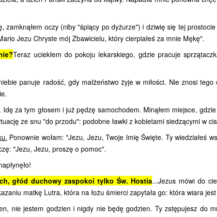
zamknąłem oczy (niby "śpiący po dyżurze") i dziwię się tej prostocie
Mario Jezu Chryste mój Zbawicielu, który cierpiałeś za mnie Mękę".
nie?
Teraz uciekłem do pokoju lekarskiego, gdzie pracuje sprzątaczk
ie panuje radość, gdy małżeństwo żyje w miłości. Nie znosi tego d
ie.
 Idę za tym głosem i już pędzę samochodem. Minąłem miejsce, gdzie 
ytuację ze snu "do przodu": podobne ławki z kobietami siedzącymi w cis
ku.
Ponownie wołam: "Jezu, Jezu, Twoje Imię Święte. Ty wiedziałeś wszy
czę: "Jezu, Jezu, proszę o pomoc".
napłynęło!
ich, głód duchowy zaspokoi tylko Św. Hostia
...Jezus mówi do ci
aniu matkę Lutra, która na łożu śmierci zapytała go: która wiara jest p
 nie jestem godzien i nigdy nie będę godzien. Ty zstępujesz do mni