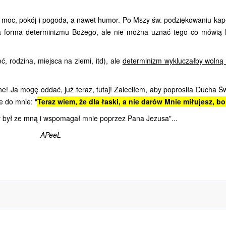
 moc, pokój i pogoda, a nawet humor. Po Mszy św. podziękowaniu kapł
 forma determinizmu Bożego, ale nie można uznać tego co mówią Ka
, rodzina, miejsca na ziemi, itd), ale
determinizm wykluczałby wolną 
dne! Ja mogę oddać, już teraz, tutaj! Zaleciłem, aby poprosiła Ducha 
e do mnie: "
Teraz wiem, że dla łaski, a nie darów Mnie miłujesz, bo
 był ze mną i wspomagał mnie poprzez Pana Jezusa"...
APeeL
D!