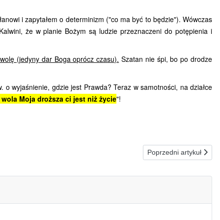
anowi i zapytałem o determinizm ("co ma być to będzie"). Wówczas
lwini, że w planie Bożym są ludzie przeznaczeni do potępienia i
wolę (jedyny dar Boga oprócz czasu).
Szatan nie śpi, bo po drodze
Św. o wyjaśnienie, gdzie jest Prawda? Teraz w samotności, na działce
 wola Moja droższa ci jest niż życie
"!
Następna strona: 13.10.
Poprzedni artykuł