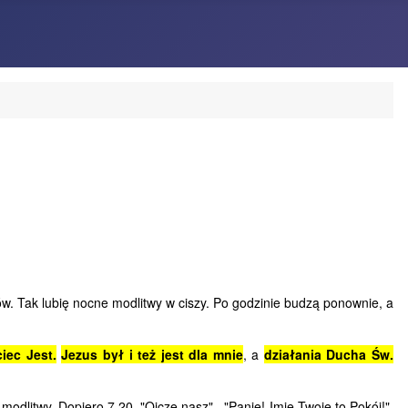
. Tak lubię nocne modlitwy w ciszy. Po godzinie budzą ponownie, a
iec Jest.
Jezus był i też jest dla mnie
, a
działania Ducha Św.
dlitwy. Dopiero 7.20. "Ojcze nasz"..."Panie! Imię Twoje to Pokój!",