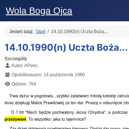
Wola Boga Ojca
Jesteś tutaj:
Start
14.10.1990(n) Uczta Boża...
14.10.1990(n) Uczta Boża...
Szczegóły
Autor:
APeeL
Opublikowano: 14 październik 1990
Odsłon: 764
Trwa dyżur w pogotowiu...szybko załatwiam młodą kobietę zatrutą 
teraz dziękuję Matce Prawdziwej za ten dar. Proszę o odsunięcie zło
O 7.00 "Niech będzie pochwalony Jezus Chrystus", a podczas 
przeżywam
. To wszystko: jaka tu tajemnica?
Zza drzwi dobiegają przekleństwa kierowcy. Dostał dar pracy, niedz