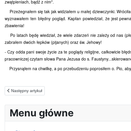
zwątpieniach, bądź z nim".
Przeżegnałem się tak jak widziałem u małej dziewczynki. Wróciła
wyznawałem ten błędny pogląd. Kapłan powiedział, że jest pewna
zbawienia!
Po latach będę wiedział, że wiele zdarzeń nie zależy od nas (płeć
zabrałem dwóch łepków (pijanych) oraz św. Jehowy!
- Czy odda pani swoje życie za te poglądy religijne, całkowicie błę
pracowniczej czytam słowa Pana Jezusa do s. Faustyny...skierowan
Przysnąłem na chwilkę, a po przebudzeniu poprosiłem o. Pio, aby
Poprzednia strona: 15.10.1990(p) NIE JEST ŁATWO ODEJŚĆ STĄ
Następny artykuł
Menu główne