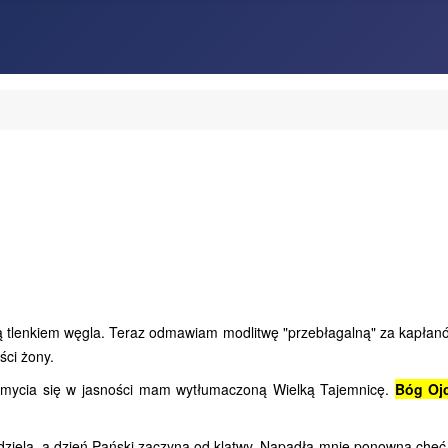
tlenkiem węgla. Teraz odmawiam modlitwę "przebłagalną" za kapłanów
ści żony.
mycia się w jasności mam wytłumaczoną Wielką Tajemnicę.
Bóg Ojc
iela, a dzień Pański zaczyna od klątwy. Napadła mnie ponowna chęć mo