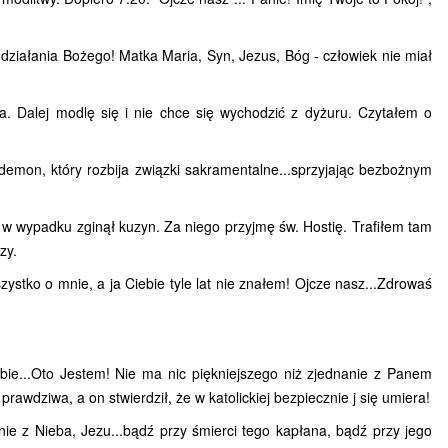
 działania Bożego! Matka Maria, Syn, Jezus, Bóg -
człowiek
nie miał
a. Dalej modlę się i nie chce się wychodzić z dyżuru. Czytałem o
emon, który rozbija związki sakramentalne...sprzyjając bezbożnym
w wypadku zginął kuzyn. Za niego przyjmę św. Hostię.
Trafiłem tam
zy.
stko o mnie, a ja Ciebie tyle lat nie znałem! Ojcze nasz...Zdrowaś
ebie...Oto Jestem! Nie ma nic piękniejszego niż zjednanie z Panem
rawdziwa, a on stwierdził, że w katolickiej bezpiecznie j się umiera!
e z Nieba, Jezu...bądź przy śmierci tego kapłana, bądź przy jego