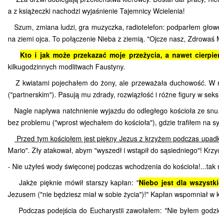
a z książeczki nachodzi wyjaśnienie Tajemnicy Wcielenia!
Szum, zmiana ludzi, gra muzyczka, radiotelefon: podparłem głowę, 
na ziemi ojca. To połączenie Nieba z ziemią. "Ojcze nasz, Zdrowaś 
Kto i jak może przekazać moje przeżycia, a nawet cierpie
kilkugodzinnych modlitwach Faustyny.
Z kwiatami pojechałem do żony, ale przeważała duchowość. W nieb
("partnerskim"). Pasują mu zdrady, rozwiązłość i różne figury w seks
Nagle napływa natchnienie wyjazdu do odległego kościoła ze snu.
bez problemu ("wprost wjechałem do kościoła"), gdzie trafiłem na s
Przed tym kościołem jest piękny Jezus z krzyżem podczas upad
Mario". Zły atakował, abym "wyszedł i wstąpił do sąsiedniego"! Krzy
- Nie użyłeś wody święconej podczas wchodzenia do kościoła!...tak 
Jakże pięknie mówił starszy kapłan: "
Niebo jest dla wszystk
Jezusem ("nie będziesz miał w sobie życia")!" Kapłan wspomniał w kaz
Podczas podejścia do Eucharystii zawołałem: "Nie byłem godzien,