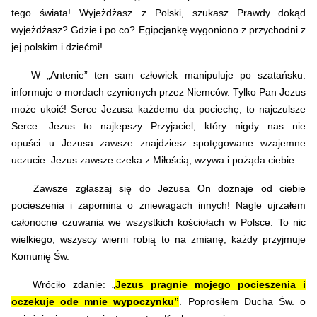
tego świata! Wyjeżdżasz z Polski, szukasz Prawdy...dokąd
wyjeżdżasz? Gdzie i po co? Egipcjankę wygoniono z przychodni z
jej polskim i dziećmi!
W „Antenie” ten sam człowiek manipuluje po szatańsku:
informuje o mordach czynionych przez Niemców. Tylko Pan Jezus
może ukoić! Serce Jezusa każdemu da pociechę, to najczulsze
Serce. Jezus to najlepszy Przyjaciel, który nigdy nas nie
opuści...u Jezusa zawsze znajdziesz spotęgowane wzajemne
uczucie. Jezus zawsze czeka z Miłością, wzywa i pożąda ciebie.
Zawsze zgłaszaj się do Jezusa On doznaje od ciebie
pocieszenia i zapomina o zniewagach innych! Nagle ujrzałem
całonocne czuwania we wszystkich kościołach w Polsce. To nic
wielkiego, wszyscy wierni robią to na zmianę, każdy przyjmuje
Komunię Św.
Wróciło zdanie: „
Jezus pragnie mojego pocieszenia i
oczekuje ode mnie wypoczynku”
. Poprosiłem Ducha Św. o