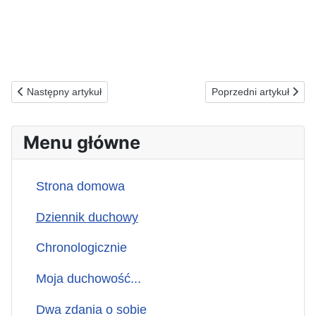
Poprzednia strona: 08.08.1990(ś) Słoneczniki...
Następna strona: 06.08
Następny artykuł
Poprzedni artykuł
Menu główne
Strona domowa
Dziennik duchowy
Chronologicznie
Moja duchowość...
Dwa zdania o sobie