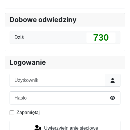
Dobowe odwiedziny
730
Dziś
Logowanie
Użytkownik
Hasło
Pokaż h
Zapamiętaj
Uwierzytelnianie sieciowe