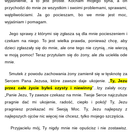
wyjaśnienie, a to jest proste. Kocham mojego syna, a on
przychodzi do mnie ze wszystkim i swoimi problemami, sprawami,
wątpliwościami. Ja go pocieszam, bo we mnie jest moc,
wyjaśniam i pomagam.
Jego sprawy z którymi się zgłasza są dla mnie pocieszeniem i
czekam na niego. To jest wielka prawda, ponieważ chcę, aby
dzieci zgłaszały się do mnie, ale one tego nie czynią...nie wierzą
w moją pomoc! Teraz przytulam się do żony, ale zła uciekła ode
mnie.
Smutek z powodu zachowania żony zamienił się w tęsknotę za
Sercem Pana Jezusa, które zawsze daje ukojenie. „
Ty, Jezu
przez całe życie byłeś czysty i niewinny
”...łzy zalały oczy.
„Panie Jezu, Ty zawsze czekasz na mnie. Twoje Serce najczulsze
pragnie dać mi ukojenie, radość, ciepło i pokój! Ty, Jezu
pragniesz przekazać mi Swoją Moc. Ty, Jezu najlepszy z
najlepszych ojców nic więcej nie chcesz, tylko mojego szczęścia.
Przyjacielu mój, Ty nigdy mnie nie opuścisz i nie zostawisz.