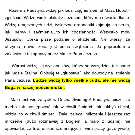
Razem z Faustyną widzę jak ludzi ciągnie ziemia! Masz kłopot -
zgłoś się! Widzę wielki plakat z Jezusem, który ma otwarte dłonie.
Widzę umęczonych ludzi, tysiączne drobnostki zajmują ich serca,
lęk, nerwy i zaćmienia...to ich codzienność. Wszystko mów
Jezusowi! Córka pisze podanie o akademik. Nie wierzy, że
otrzyma, nawet żona jest pełna zwątpienia. Ja poprosiłem o
załatwienie tej sprawy przez Matkę Pana Jezusa.
Wprost widzę jej wysłanników, którzy są wszędzie...tak samo
jak ludzie Stalina. Opisuję te „głupstwa” jako dowody na istnienie
Pana Jezusa.
Ludzie widzą tylko wielkie cuda, ale nie widzą
Boga w naszej codzienności.
Mało jest wierzących w Ducha Świętego! Faustyna pisze, że
trzeba tak postępować jak w chwili śmierci...tak jakbyś chciał,
widział to w chwili śmierci! Dalej zaleca: milczenie i jeszcze raz
milczenie (dużo rozmawiaj z Bogiem, a mało z ludźmi), nie
opowiadać żartów, unikać szemrzących i wiru pracy (przerywać),