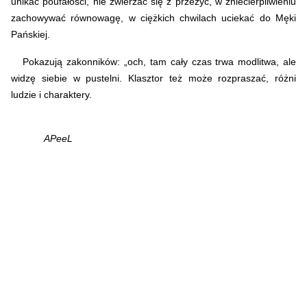
unikać poufałości, nie zwierzać się z przeżyć, w zniecierpliwieniu
zachowywać równowagę, w ciężkich chwilach uciekać do Męki
Pańskiej.
Pokazują zakonników: „och, tam cały czas trwa modlitwa, ale
widzę siebie w pustelni. Klasztor też może rozpraszać, różni
ludzie i charaktery.
APeeL