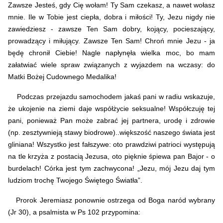
Zawsze Jesteś, gdy Cię wołam! Ty Sam czekasz, a nawet wołasz
mnie. Ile w Tobie jest ciepła, dobra i miłości! Ty, Jezu nigdy nie
zawiedziesz - zawsze Ten Sam dobry, kojący, pocieszający,
prowadzący i miłujący. Zawsze Ten Sam! Chroń mnie Jezu - ja
będę chronił Ciebie! Nagle napłynęła wielka moc, bo mam
załatwiać wiele spraw związanych z wyjazdem na wczasy: do
Matki Bożej Cudownego Medalika!
Podczas przejazdu samochodem jakaś pani w radiu wskazuje,
że ukojenie na ziemi daje współżycie seksualne! Współczuję tej
pani, ponieważ Pan może zabrać jej partnera, urodę i zdrowie
(np. zesztywnieją stawy biodrowe)..większość naszego świata jest
gliniana! Wszystko jest fałszywe: oto prawdziwi patrioci występują
na tle krzyża z postacią Jezusa, oto pięknie śpiewa pan Bajor - o
burdelach! Córka jest tym zachwycona! „Jezu, mój Jezu daj tym
ludziom trochę Twojego Świętego Światła”.
Prorok Jeremiasz ponownie ostrzega od Boga naród wybrany
(Jr 30), a psalmista w Ps 102 przypomina: