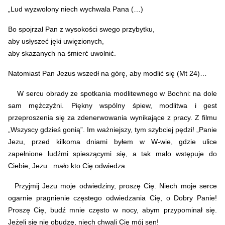
„Lud wyzwolony niech wychwala Pana (…)
Bo spojrzał Pan z wysokości swego przybytku,
aby usłyszeć jęki uwięzionych,
aby skazanych na śmierć uwolnić.
Natomiast Pan Jezus wszedł na górę, aby modlić się (Mt 24)…
W sercu obrady ze spotkania modlitewnego w Bochni: na dole
sam mężczyźni. Piękny wspólny śpiew, modlitwa i gest
przeproszenia się za zdenerwowania wynikające z pracy. Z filmu
„Wszyscy gdzieś gonią”. Im ważniejszy, tym szybciej pędzi! „Panie
Jezu, przed kilkoma dniami byłem w W-wie, gdzie ulice
zapełnione ludźmi spieszącymi się, a tak mało wstępuje do
Ciebie, Jezu...mało kto Cię odwiedza.
Przyjmij Jezu moje odwiedziny, proszę Cię. Niech moje serce
ogarnie pragnienie częstego odwiedzania Cię, o Dobry Panie!
Proszę Cię, budź mnie często w nocy, abym przypominał się.
Jeżeli się nie obudzę, niech chwali Cię mój sen!