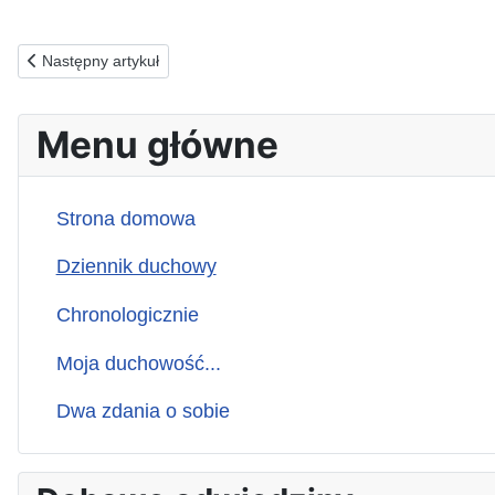
Poprzednia strona: 05.08.1990(n) ZA STAWIAJĄCYCH KRZYŻE...
Następny artykuł
Menu główne
Strona domowa
Dziennik duchowy
Chronologicznie
Moja duchowość...
Dwa zdania o sobie