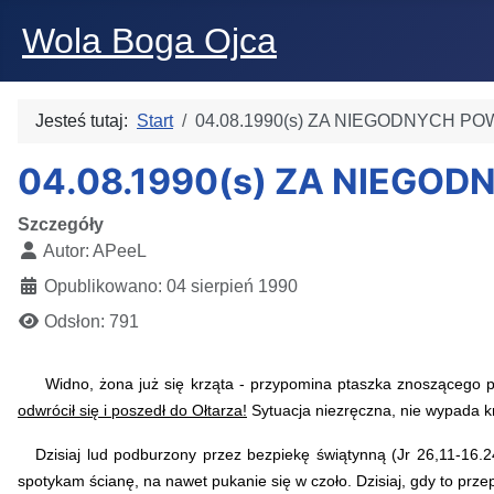
Wola Boga Ojca
Jesteś tutaj:
Start
04.08.1990(s) ZA NIEGODNYCH POW
04.08.1990(s) ZA NIEGOD
Szczegóły
Autor:
APeeL
Opublikowano: 04 sierpień 1990
Odsłon: 791
Widno, żona już się krząta - przypomina ptaszka znoszącego pr
odwrócił się i poszedł do Ołtarza!
Sytuacja niezręczna, nie wypada kr
Dzisiaj lud podburzony przez bezpiekę świątynną (Jr 26,11-16.
spotykam ścianę, na nawet pukanie się w czoło. Dzisiaj, gdy to przep