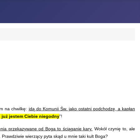
m na chwilkę:
idą do Komunii Św. jako ostatni podchodzę, a kapłan
u już jestem Ciebie niegodny
”!
enia przekazywane od Boga to ściąganie kary.
Wokół czynię to, ale
a. Prawdziwie wierzący pyta skąd u mnie taki kult Boga?