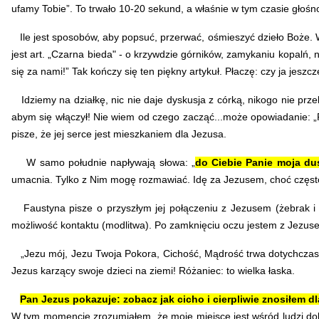
ufamy Tobie”. To trwało 10-20 sekund, a właśnie w tym czasie głoś
Ile jest sposobów, aby popsuć, przerwać, ośmieszyć dzieło Boże. W
jest art. „Czarna bieda" - o krzywdzie górników, zamykaniu kopalń,
się za nami!” Tak kończy się ten piękny artykuł. Płaczę: czy ja jes
Idziemy na działkę, nic nie daje dyskusja z córką, nikogo nie przek
abym się włączył! Nie wiem od czego zacząć...może opowiadanie: „R
pisze, że jej serce jest mieszkaniem dla Jezusa.
W samo południe napływają słowa: „
do Ciebie Panie moja du
umacnia. Tylko z Nim mogę rozmawiać. Idę za Jezusem, choć często
Faustyna pisze o przyszłym jej połączeniu z Jezusem (żebrak i Pa
możliwość kontaktu (modlitwa). Po zamknięciu oczu jestem z Jezuse
„Jezu mój, Jezu Twoja Pokora, Cichość, Mądrość trwa dotychczas! 
Jezus karzący swoje dzieci na ziemi! Różaniec: to wielka łaska.
Pan Jezus pokazuje: zobacz jak cicho i cierpliwie znosiłem d
W tym momencie zrozumiałem, że moje miejsce jest wśród ludzi dobr