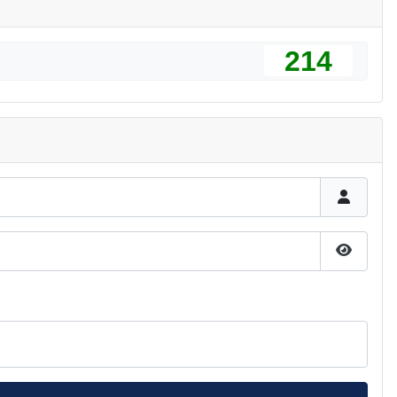
214
Pokaż h