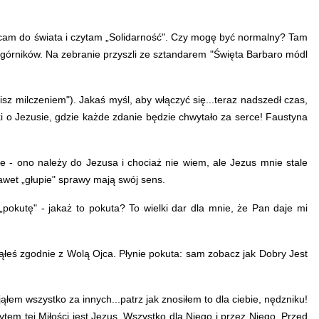
racam do świata i czytam „Solidarność". Czy mogę być normalny? Tam
e górników. Na zebranie przyszli ze sztandarem "Święta Barbaro módl
isz milczeniem"). Jakaś myśl, aby włączyć się...teraz nadszedł czas,
i o Jezusie, gdzie każde zdanie będzie chwytało za serce! Faustyna
e - ono należy do Jezusa i chociaż nie wiem, ale Jezus mnie stale
wet „głupie" sprawy mają swój sens.
pokutę" - jakaż to pokuta? To wielki dar dla mnie, że Pan daje mi
łeś zgodnie z Wolą Ojca. Płynie pokuta: sam zobacz jak Dobry Jest
łem wszystko za innych...patrz jak znosiłem to dla ciebie, nędzniku!
em tej Miłości jest Jezus. Wszystko dla Niego i przez Niego. Przed