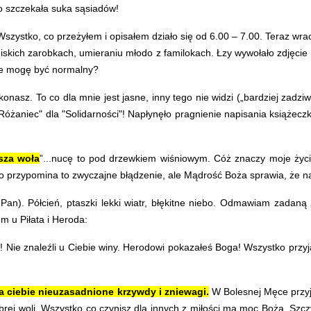
no szczekała suka sąsiadów!
szystko, co przeżyłem i opisałem działo się od 6.00 – 7.00. Teraz w
 niskich zarobkach, umieraniu młodo z familokach. Łzy wywołało zdjęci
zcze mogę być normalny?
onasz. To co dla mnie jest jasne, inny tego nie widzi („bardziej zadziw
óżaniec" dla "Solidarności"! Napłynęło pragnienie napisania książeczk
sza woła
”...nucę to pod drzewkiem wiśniowym. Cóż znaczy moje życi
 przypomina to zwyczajne błądzenie, ale Mądrość Boża sprawia, że na
n). Półcień, ptaszki lekki wiatr, błękitne niebo. Odmawiam zadaną „
m u Piłata i Heroda:
Nie znaleźli u Ciebie winy. Herodowi pokazałeś Boga! Wszystko przyją
la ciebie nieuzasadnione krzywdy i zniewagi.
W Bolesnej Męce przyją
ej woli. Wszystko co czynisz dla innych z miłości ma moc Bożą. Szczyt