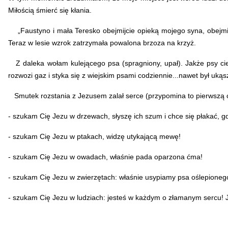
Miłością śmierć się kłania.
„Faustyno i mała Teresko obejmijcie opieką mojego syna, obejmi
Teraz w lesie wzrok zatrzymała powalona brzoza na krzyż.
Z daleka wołam kulejącego psa (spragniony, upał). Jakże psy cie
rozwozi gaz i styka się z wiejskim psami codziennie...nawet był uk
Smutek rozstania z Jezusem zalał serce (przypomina to pierwszą c
- szukam Cię Jezu w drzewach, słyszę ich szum i chce się płakać, 
- szukam Cię Jezu w ptakach, widzę utykającą mewę!
- szukam Cię Jezu w owadach, właśnie pada oparzona ćma!
- szukam Cię Jezu w zwierzętach: właśnie usypiamy psa oślepionego
- szukam Cię Jezu w ludziach: jesteś w każdym o złamanym sercu! Jak