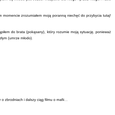
m momencie zrozumiałem moją poranną niechęć do przybycia tutaj!
piłem do brata (pokąsany), który rozumie moją sytuację, ponieważ
szłym (umrze młodo).
 o zbrodniach i dalszy ciąg filmu o mafii…