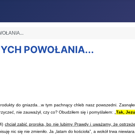
OŁANIA...
NYCH POWOŁANIA...
odukty do gniazda...w tym pachnący chleb nasz powszedni. Zasnąłe
zyczeć, nie zauważył, czy co? Obudziłem się i pomyślałem: „
Tak, Jez
24)
chciał zabić proroka, bo nie lubimy Prawdy i uważamy, że ostrzeż
isuję nic się nie zmieniło. Ja „latam do kościoła”, a wokół trwa niewiar