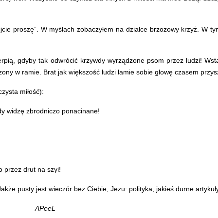
jcie proszę”. W myślach zobaczyłem na działce brzozowy krzyż. W ty
rpią, gdyby tak odwrócić krzywdy wyrządzone psom przez ludzi! Wstą
ąszony w ramie. Brat jak większość ludzi łamie sobie głowę czasem przy
zysta miłość):
gdy widzę zbrodniczo ponacinane!
 przez drut na szyi!
że pusty jest wieczór bez Ciebie, Jezu: polityka, jakieś durne artykuły
APeeL