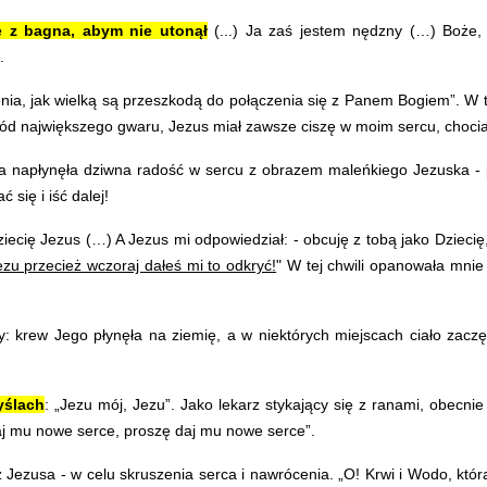
e z bagna, abym nie utonął
(...) Ja zaś jestem nędzny (…) Boże,
.
nia, jak wielką są przeszkodą do połączenia się z Panem Bogiem”. W 
śród największego gwaru, Jezus miał zawsze ciszę w moim sercu, chocia
a napłynęła dziwna radość w sercu z obrazem maleńkiego Jezuska - pr
się i iść dalej!
cię Jezus (…) A Jezus mi odpowiedział: - obcuję z tobą jako Dziecię,
ezu przecież wczoraj dałeś mi to odkryć!
" W tej chwili opanowała mnie 
: krew Jego płynęła na ziemię, a w niektórych miejscach ciało zacz
yślach
: „Jezu mój, Jezu”. Jako lekarz stykający się z ranami, obecn
aj mu nowe serce, proszę daj mu nowe serce”.
zusa - w celu skruszenia serca i nawrócenia. „O! Krwi i Wodo, która