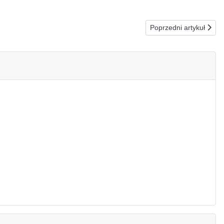
Następna strona: 03
Poprzedni artykuł