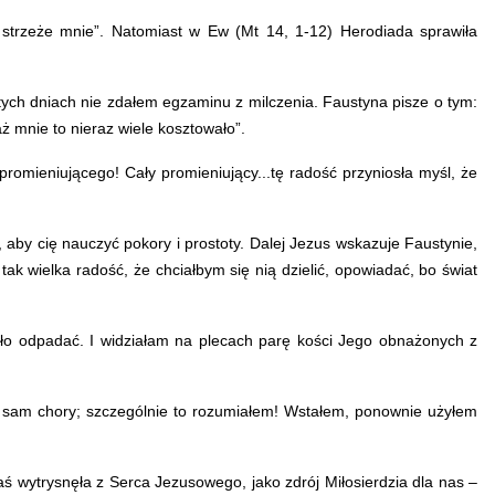
 strzeże mnie”. Natomiast w Ew (Mt 14, 1-12) Herodiada sprawiła
tych dniach nie zdałem egzaminu z milczenia. Faustyna pisze o tym:
ż mnie to nieraz wiele kosztowało”.
omieniującego! Cały promieniujący...tę radość przyniosła myśl, że
 aby cię nauczyć pokory i prostoty. Dalej Jezus wskazuje Faustynie,
tak wielka radość, że chciałbym się nią dzielić, opowiadać, bo świat
ęło odpadać. I widziałam na plecach parę kości Jego obnażonych z
ie sam chory; szczególnie to rozumiałem! Wstałem, ponownie użyłem
ś wytrysnęła z Serca Jezusowego, jako zdrój Miłosierdzia dla nas –