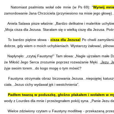
Natomiast psalmista wołał ode mnie (w Ps 69): "
Wyrwij mni
zamordowanie Jana Chrzciciela (przyniesiono na misie jego głowę)..
Aniela Salawa pisze właśnie: „Bardzo delikatne i maleńkie uchybie
„Moja cisza dla Jezusa. Starałam się o wielką ciszę dla Jezusa. Po
To bardzo piękne słowa -
cisza dla Jezusa!
Po chwili zamyśleni
dobrze, gdy wiem o moich uchybieniach. Wystarczy żałować, pilnować 
Napłynęło: „czytaj Faustynę!” Tam słowa: „Nagle ujrzałam małe Dzie
że Miłość Jego Serca zrozumie poprzez rozważanie Męki. „
Jezu, J
żyje swoim torem...do kogo mogę o tym mówić?
Faustyna otrzymała obraz biczowania Jezusa...niepojętej katuszy
ciała...Jezus cichy wydawał jęk i westchnienia”.
Padłem twarzą w poduszkę, głośno płakałem i wołałem w m
wody z Lourdes dla mnie i przeżegnałem pokój syna. „Panie Jezu d
Wielce zdziwiony czytam u Faustyny modlitwę - przekazaną przez Je