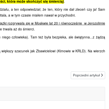
ści, która może skończyć się śmiercią)
.
ału, a ten odpowiedział, że ten, który nie dał zleceń czy ja! Sam
zpitala, a w tym czasie miałem nawał w przychodni.
siążki rozgrywała się w Moskwie lat 20 i równocześnie w Jerozolimie
e trwała aż do śmierci.
(u niego człowieka).
Tam też była bezpieka, ale świątynna...z żądzą
ą większy szacunek jak Zbawicielowi (Kimowie w KRLD). Na wierzch
Następna strona: 19.03.
Poprzedni artykuł