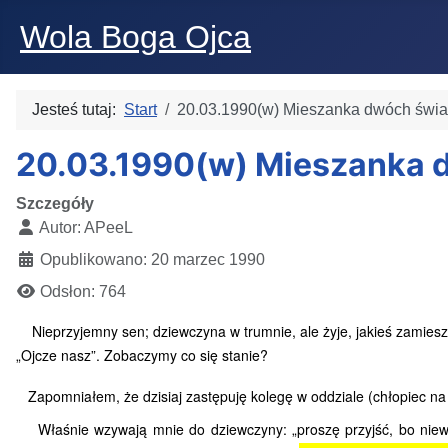
Wola Boga Ojca
Jesteś tutaj:
Start
20.03.1990(w) Mieszanka dwóch świat
20.03.1990(w) Mieszanka d
Szczegóły
Autor:
APeeL
Opublikowano: 20 marzec 1990
Odsłon: 764
Nieprzyjemny sen; dziewczyna w trumnie, ale żyje, jakieś zamieszan
„Ojcze nasz”. Zobaczymy co się stanie?
Zapomniałem, że dzisiaj zastępuję kolegę w oddziale (chłopiec na p
Właśnie wzywają mnie do dziewczyny: „proszę przyjść, bo niewyr