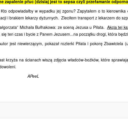
e zapalenie płuc (dzisiaj jest to sepsa czyli przełamanie odporno
 Kto odpowiadałby w wypadku jej zgonu? Zapytałem o to kierownika dzi
izacji i brakiem lekarzy dyżurnych. Zleciłem transport z lekarzem do s
Małgorzata”
Michała Bułhakowa:
ze sceną
Jezusa u Piłata.
Akcja tej k
się ten czas i bycie z Panem Jezusem...na początku drogi, która będzi
Autor jest niewierzącym, pokazał rozterki Piłata i pokorę Zbawiciela 
st krzyża na ścianach wiszą zdjęcia władców-bożków, które sprawiaj
dowoleni.
APeeL