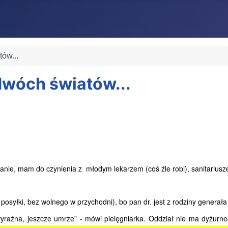
ów...
wóch światów...
ie, mam do czynienia z młodym lekarzem (coś źle robi), sanitariusze 
osyłki, bez wolnego w przychodni), bo pan dr. jest z rodziny generała
aźna, jeszcze umrze” - mówi pielęgniarka. Oddział nie ma dyżurnego