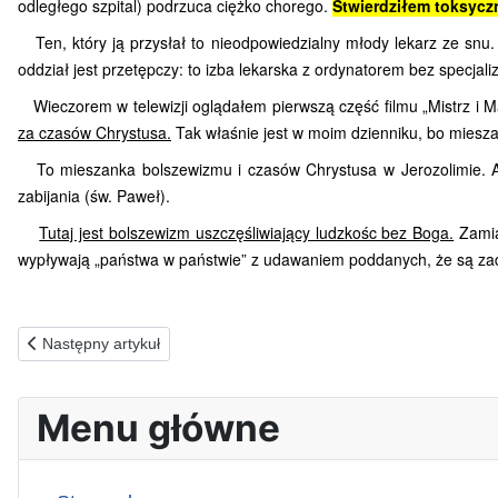
odległego szpital) podrzuca ciężko chorego.
Stwierdziłem toksyczn
Ten, który ją przysłał to nieodpowiedzialny młody lekarz ze snu.
oddział jest przetępczy: to izba lekarska z ordynatorem bez specjal
Wieczorem w telewizji oglądałem pierwszą część filmu „Mistrz i 
za czasów Chrystusa.
Tak właśnie jest w moim dzienniku, bo miesza 
To mieszanka bolszewizmu i czasów Chrystusa w Jerozolimie.
zabijania (św. Paweł).
Tutaj jest bolszewizm uszczęśliwiający ludzkośc bez Boga.
Zamia
wypływają „państwa w państwie” z udawaniem poddanych, że są za
Poprzednia strona: 21.03.1990(ś) Jezus w sercu...
Następny artykuł
Menu główne