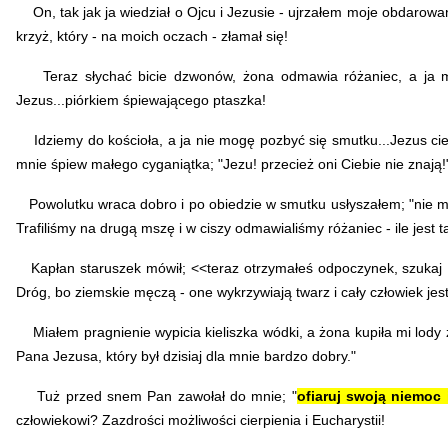
On, tak jak ja wiedział o Ojcu i Jezusie - ujrzałem moje obdarow
krzyż, który - na moich oczach - złamał się!
Teraz słychać bicie dzwonów, żona odmawia różaniec, a ja 
Jezus...piórkiem śpiewającego ptaszka!
Idziemy do kościoła, a ja nie mogę pozbyć się smutku...Jezus cier
mnie śpiew małego cyganiątka; "Jezu! przecież oni Ciebie nie znają!
Powolutku wraca dobro i po obiedzie w smutku usłyszałem; "nie mart
Trafiliśmy na drugą mszę i w ciszy odmawialiśmy różaniec - ile jest 
Kapłan staruszek mówił; <<teraz otrzymałeś odpoczynek, szukaj Bog
Dróg, bo ziemskie męczą - one wykrzywiają twarz i cały człowiek je
Miałem pragnienie wypicia kieliszka wódki, a żona kupiła mi lody 
Pana Jezusa, który był dzisiaj dla mnie bardzo dobry."
Tuż przed snem Pan zawołał do mnie; "
ofiaruj swoją niemoc
człowiekowi? Zazdrości
możliwości cierpienia i Eucharystii
!