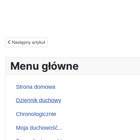
Poprzednia strona: 22.07.1991(p) Ze zbrodniarza stałem się Magd
Następny artykuł
Menu główne
Strona domowa
Dziennik duchowy
Chronologicznie
Moja duchowość...