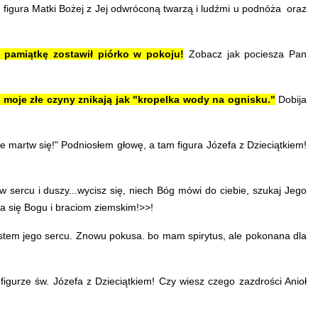
 figura Matki Bożej z
Jej odwróconą
twarzą i l
udźmi u podnóża oraz
a pamiątkę zostawił piórko w pokoju!
Zobacz jak pociesza Pan
 moje złe czyny znikają jak "kropelka wody na ognisku."
Dobija
e martw się!" Podniosłem głowę, a tam figura Józefa z Dzieciątkiem!
 sercu i duszy...wycisz się, niech Bóg mówi do ciebie, szukaj Jego
ła się Bogu i braciom ziemskim!>>!
jestem jego sercu. Znowu pokusa. bo mam spirytus, ale pokonana dla
figurze św. Józefa z Dzieciątkiem! Czy wiesz czego zazdrości Anioł