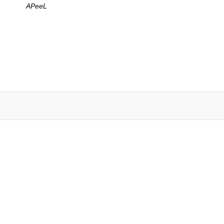
APeeL
aleną!