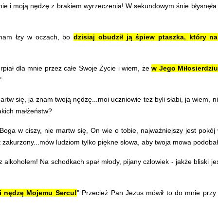
anie i moją nędzę z brakiem wyrzeczenia! W sekundowym śnie błysnęła
mam łzy w oczach, bo
dzisiaj obudził ją śpiew ptaszka, który n
piał dla mnie przez całe Swoje Życie i wiem, że
w Jego Miłosierdziu
"
w się, ja znam twoją nędzę...moi uczniowie też byli słabi, ja wiem, ni
takich małżeństw?
a w ciszy, nie martw się, On wie o tobie, najważniejszy jest pokój w
st zakurzony...mów ludziom tylko piękne słowa, aby twoja mowa podoba
z alkoholem! Na schodkach spał młody, pijany człowiek - jakże bliski 
 i nędzę Mojemu Sercu!
" Przecież Pan Jezus mówił to do mnie przy 