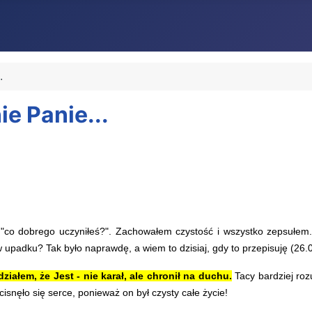
.
ie Panie...
"co dobrego uczyniłeś?". Zachowałem czystość i wszystko zepsułem.
 upadku? Tak było naprawdę, a wiem to dzisiaj, gdy to przepisuję (26.
iałem, że Jest - nie karał, ale chronił na duchu.
Tacy bardziej roz
ścisnęło się serce, ponieważ on był czysty całe życie!