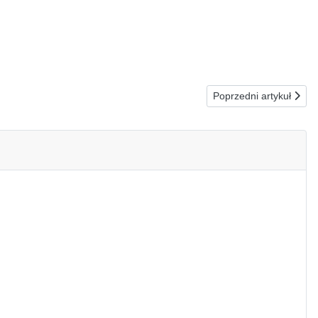
Następna strona: 20.07
Poprzedni artykuł