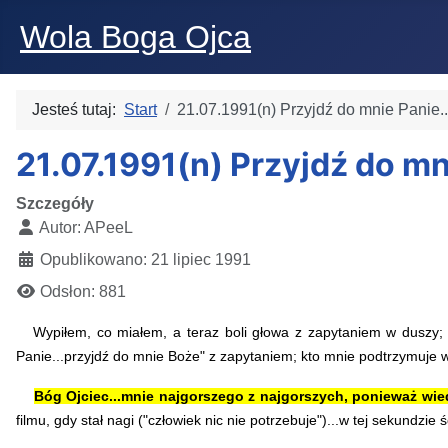
Wola Boga Ojca
Jesteś tutaj:
Start
21.07.1991(n) Przyjdź do mnie Panie..
21.07.1991(n) Przyjdź do mn
Szczegóły
Autor:
APeeL
Opublikowano: 21 lipiec 1991
Odsłon: 881
Wypiłem, co miałem, a teraz boli głowa z zapytaniem w duszy; 
Panie...przyjdź do mnie Boże" z zapytaniem; kto mnie podtrzymuje w
Bóg Ojciec...mnie najgorszego z najgorszych, ponieważ wiedz
filmu, gdy stał nagi ("człowiek nic nie potrzebuje")...w tej sekundzie 