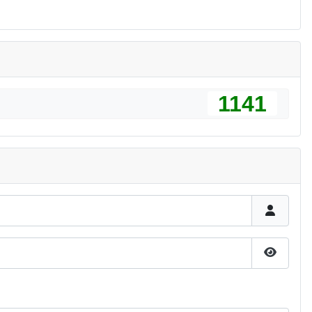
1141
Pokaż h