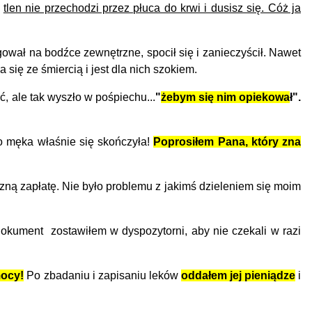
:
tlen nie przechodzi przez płuca do krwi i dusisz się. Cóż ja
gował na bodźce zewnętrzne, spocił się i zanieczyścił. Nawet
 się ze śmiercią i jest dla nich szokiem.
 ale tak wyszło w pośpiechu...
"
żebym się nim opiekowa
ł".
o męka właśnie się skończyła!
Poprosiłem Pana, który zna
zną zapłatę. Nie było problemu z jakimś dzieleniem się moim
ument zostawiłem w dyspozytorni, aby nie czekali w razi
mocy!
Po zbadaniu i zapisaniu leków
oddałem jej pieniądze
i