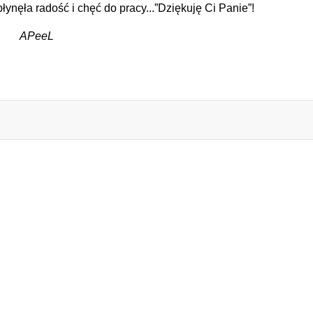
ęła radość i chęć do pracy...”Dziękuję Ci Panie”!
APeeL