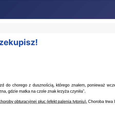
rzekupisz!
zd do chorego z dusznością, którego znałem, ponieważ wcze
na, gdzie matka na czole znak krzyża czyniła".
oroby obturacyjnej płuc (efekt palenia tytoniu).
Choroba trwa l