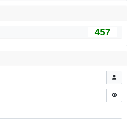
457
Pokaż h