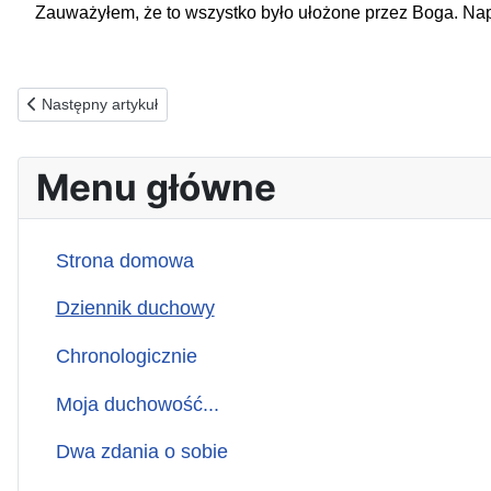
Zauważyłem, że to wszystko było ułożone przez Boga. Napłyn
Poprzednia strona: 27.11.1988(n) Cud naszego stworzenia…
Następny artykuł
Menu główne
Strona domowa
Dziennik duchowy
Chronologicznie
Moja duchowość...
Dwa zdania o sobie