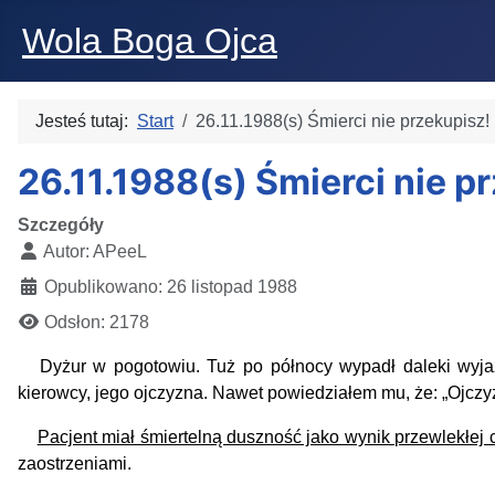
Wola Boga Ojca
Jesteś tutaj:
Start
26.11.1988(s) Śmierci nie przekupisz!
26.11.1988(s) Śmierci nie p
Szczegóły
Autor:
APeeL
Opublikowano: 26 listopad 1988
Odsłon: 2178
Dyżur w pogotowiu. Tuż po północy wypadł daleki wyja
kierowcy, jego ojczyzna. Nawet powiedziałem mu, że: „Ojczyz
Pacjent miał śmiertelną duszność jako wynik przewlekłej ch
zaostrzeniami.