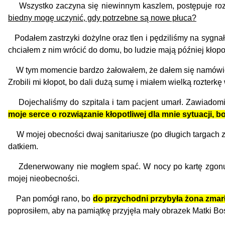
Wszystko zaczyna się niewinnym kaszlem, postępuje rozed
biedny mogę uczynić, gdy potrzebne są nowe płuca?
Podałem zastrzyki dożylne oraz tlen i pędziliśmy na sygnała
chciałem z nim wrócić do domu, bo ludzie mają później kłopot
W tym momencie bardzo żałowałem, że dałem się namówić na 
Zrobili mi kłopot, bo dali dużą sumę i miałem wielką rozterkę
Dojechaliśmy do szpitala i tam pacjent umarł. Zawiadomił
moje serce o rozwiązanie kłopotliwej dla mnie sytuacji, bo
W mojej obecności dwaj sanitariusze (po długich targach z 
datkiem.
Zdenerwowany nie mogłem spać. W nocy po kartę zgonu pr
mojej nieobecności.
Pan pomógł rano, bo
do przychodni przybyła żona zma
poprosiłem, aby na pamiątkę przyjęła mały obrazek Matki Bos