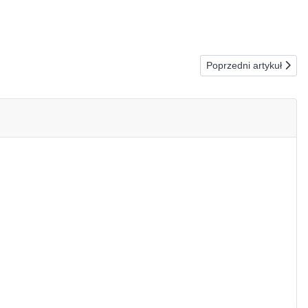
Następna strona: 25
Poprzedni artykuł