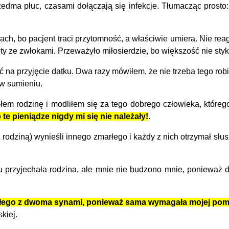
ma płuc, czasami dołączają się infekcje. Tłumacząc prosto
ch, bo pacjent traci przytomność, a właściwie umiera. Nie rea
y ze zwłokami. Przeważyło miłosierdzie, bo większość nie styka
przyjęcie datku. Dwa razy mówiłem, że nie trzeba tego robić,
 w sumieniu.
em rodzinę i modliłem się za tego dobrego człowieka, któreg
 te pieniądze nigdy mi się nie należały!
.
rodziną) wynieśli innego zmarłego i każdy z nich otrzymał słus
zyjechała rodzina, ale mnie nie budzono mnie, ponieważ dok
rłego z dwoma synami, ponieważ sama wymagała mojej po
kiej.