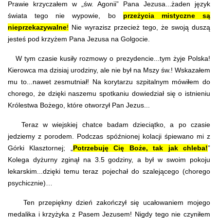
Prawie krzyczałem w „św. Agonii” Pana Jezusa...żaden język
świata tego nie wypowie, bo
przeżycia mistyczne są
nieprzekazywalne
!
Nie wyrazisz przecież tego, że swoją duszą
jesteś pod krzyżem Pana Jezusa na Golgocie.
W tym czasie kusiły rozmowy o prezydencie...tym żyje Polska!
Kierowca ma dzisiaj urodziny, ale nie był na Mszy św.! Wskazałem
mu to...nawet zesmutniał! Na korytarzu szpitalnym mówiłem do
chorego, że dzięki naszemu spotkaniu dowiedział się o istnieniu
Królestwa Bożego, które otworzył Pan Jezus...
Teraz w wiejskiej chatce badam dzieciątko, a po czasie
jedziemy z porodem. Podczas spóźnionej kolacji śpiewano mi z
Górki Klasztornej; „
Potrzebuję Cię Boże, tak jak chleba!
”
Kolega dyżurny zginął na 3.5 godziny, a był w swoim pokoju
lekarskim...dzięki temu teraz pojechał do szalejącego (chorego
psychicznie)…
Ten przepiękny dzień zakończył się ucałowaniem mojego
medalika i krzyżyka z Pasem Jezusem! Nigdy tego nie czyniłem