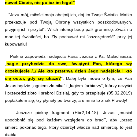
nawet Ciebie, nie policz im tego!"
"Jezu mój, miłości moja obejmij ich, daj im Twoje Światło. Matko
przekazuje pod Twoją Obronę wszystkich poszkodowanych,
przyjmij ich i przytul”.
W ich intencji będę palił gromnicę. Zważ na
moc tej światłości, bo Zły podsuwał mi "oszczędność" przy jej
kupowaniu!
Piękna zapowiedź nadejścia Pana Jezusa z Ks. Malachiasza:
„
nagle przybędzie do swej świątyni Pan, którego wy
oczekujecie /../ Ale kto przetrwa dzień Jego nadejścia i kto
się ostoi, gdy się ukaże?
”. Dalej była mowa o tym, że Pan
Jezus będzie „ogniem złotnika” i „ługiem farbiarzy”, którzy oczyści
i przecedzi złoto i srebro! Dzisiaj, gdy to przepisuje (05.02.2019)
popłakałem się, łzy płynęły po twarzy, a u mnie to znak Prawdy!
Jeszcze piękny fragment (Hbr2,14-18): Jezus „musiał
upodobnić się pod każdym względem do braci”, aby „przez
śmierć pokonać tego, który dzierżył władzę nad śmiercią, to jest
diabła.”