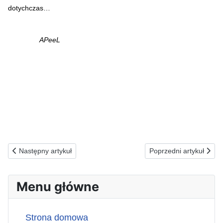
dotychczas…
APeeL
Poprzednia strona: 03.02.1993(ś)ZA NISZCZĄCYCH ZDROWIE I 
Następna strona: 01
Następny artykuł
Poprzedni artykuł
Menu główne
Strona domowa