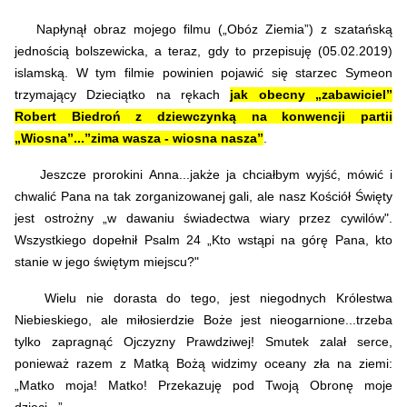
Napłynął obraz mojego filmu („Obóz Ziemia”) z szatańską
jednością bolszewicka, a teraz, gdy to przepisuję (05.02.2019)
islamską. W tym filmie powinien pojawić się starzec Symeon
trzymający Dzieciątko na rękach
jak obecny „zabawiciel”
Robert Biedroń z dziewczynką na konwencji partii
„Wiosna”...”zima wasza - wiosna nasza”
.
Jeszcze prorokini Anna...jakże ja chciałbym wyjść, mówić i
chwalić Pana na tak zorganizowanej gali, ale nasz Kościół Święty
jest ostrożny „w dawaniu świadectwa wiary przez cywilów".
Wszystkiego dopełnił Psalm 24 „Kto wstąpi na górę Pana, kto
stanie w jego świętym miejscu?"
Wielu nie dorasta do tego, jest niegodnych Królestwa
Niebieskiego, ale miłosierdzie Boże jest nieogarnione...trzeba
tylko zapragnąć Ojczyzny Prawdziwej! Smutek zalał serce,
ponieważ razem z Matką Bożą widzimy oceany zła na ziemi:
„Matko moja! Matko! Przekazuję pod Twoją Obronę moje