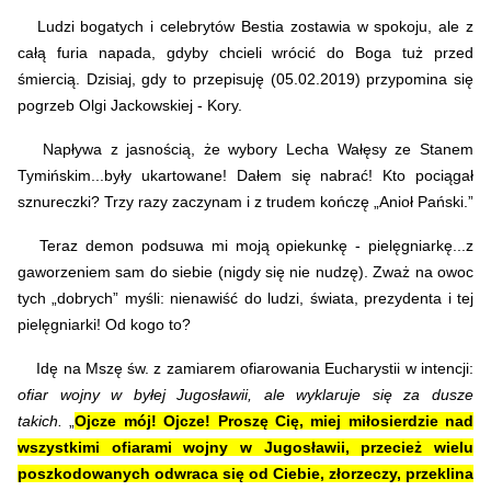
Ludzi bogatych i celebrytów Bestia zostawia w spokoju, ale z
całą furia napada, gdyby chcieli wrócić do Boga tuż przed
śmiercią. Dzisiaj, gdy to przepisuję (05.02.2019) przypomina się
pogrzeb Olgi Jackowskiej - Kory.
Napływa z jasnością, że wybory Lecha Wałęsy ze Stanem
Tymińskim...były ukartowane! Dałem się nabrać! Kto pociągał
sznureczki? Trzy razy zaczynam i z trudem kończę „Anioł Pański.”
Teraz demon podsuwa mi moją opiekunkę - pielęgniarkę...z
gaworzeniem sam do siebie (nigdy się nie nudzę). Zważ na owoc
tych „dobrych” myśli: nienawiść do ludzi, świata, prezydenta i tej
pielęgniarki! Od kogo to?
Idę na Mszę św. z zamiarem ofiarowania Eucharystii w intencji:
ofiar wojny w byłej Jugosławii, ale wyklaruje się za dusze
takich.
„
Ojcze mój! Ojcze! Proszę Cię, miej miłosierdzie nad
wszystkimi ofiarami wojny w Jugosławii, przecież wielu
poszkodowanych odwraca się od Ciebie, złorzeczy, przeklina