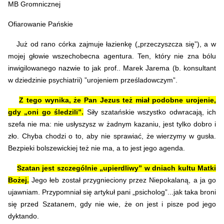
MB Gromnicznej
Ofiarowanie Pańskie
Już od rano córka zajmuje łazienkę („przeczyszcza się”), a w
mojej głowie wszechobecna agentura. Ten, który nie zna bólu
inwigilowanego nazwie to jak prof.. Marek Jarema (b. konsultant
w dziedzinie psychiatrii) ”urojeniem prześladowczym”.
Z tego wynika, że Pan Jezus też miał podobne urojenie,
gdy „oni go śledzili”.
Siły szatańskie wszystko odwracają, ich
szefa nie ma: nie usłyszysz w żadnym kazaniu, jest tylko dobro i
zło. Chyba chodzi o to, aby nie sprawiać, że wierzymy w gusła.
Bezpieki bolszewickiej też nie ma, a to jest jego agenda.
Szatan jest szczególnie „upierdliwy” w dniach kultu Matki
Bożej.
Jego łeb został przygnieciony przez Niepokalaną, a ja go
ujawniam. Przypomniał się artykuł pani „psicholog”...jak taka broni
się przed Szatanem, gdy nie wie, że on jest i pisze pod jego
dyktando.