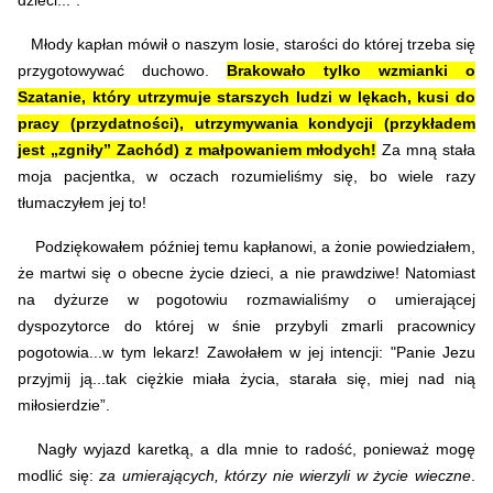
dzieci...”.
Młody kapłan mówił o naszym losie, starości do której trzeba się
przygotowywać duchowo.
Brakowało tylko wzmianki o
Szatanie, który utrzymuje starszych ludzi w lękach, kusi do
pracy (przydatności), utrzymywania kondycji (przykładem
jest „zgniły” Zachód) z małpowaniem młodych!
Za mną stała
moja pacjentka, w oczach rozumieliśmy się, bo wiele razy
tłumaczyłem jej to!
Podziękowałem później temu kapłanowi, a żonie powiedziałem,
że martwi się o obecne życie dzieci, a nie prawdziwe! Natomiast
na dyżurze w pogotowiu rozmawialiśmy o umierającej
dyspozytorce do której w śnie przybyli zmarli pracownicy
pogotowia...w tym lekarz! Zawołałem w jej intencji: "Panie Jezu
przyjmij ją...tak ciężkie miała życia, starała się, miej nad nią
miłosierdzie”.
Nagły wyjazd karetką, a dla mnie to radość, ponieważ mogę
modlić się:
za umierających, którzy nie wierzyli w życie wieczne
.