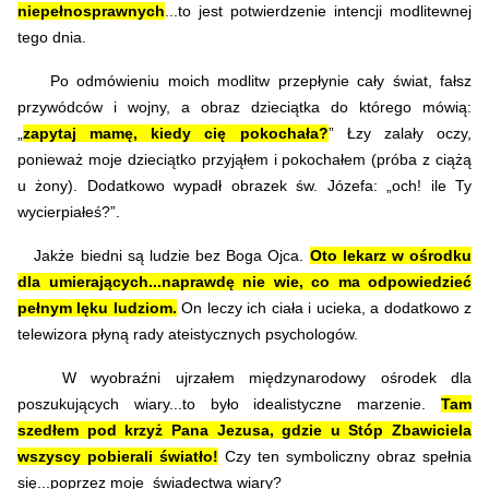
niepełnosprawnych
...to jest potwierdzenie intencji modlitewnej
tego dnia.
Po odmówieniu moich modlitw przepłynie cały świat, fałsz
przywódców i wojny, a
obraz dzieciątka do którego mówią:
„
zapytaj mamę, kiedy cię pokochała?
” Łzy zalały oczy,
ponieważ moje dzieciątko przyjąłem i pokochałem (próba z ciążą
u żony). Dodatkowo wypadł obrazek św. Józefa: „och! ile Ty
wycierpiałeś?”.
Jakże biedni są ludzie bez Boga Ojca.
Oto lekarz w ośrodku
dla umierających...naprawdę nie wie, co ma odpowiedzieć
pełnym lęku ludziom.
On leczy ich ciała i ucieka, a dodatkowo z
telewizora płyną rady ateistycznych psychologów.
W wyobraźni ujrzałem międzynarodowy ośrodek dla
poszukujących wiary...to było idealistyczne marzenie.
Tam
szedłem pod krzyż Pana Jezusa, gdzie u Stóp Zbawiciela
wszyscy pobierali światło!
Czy ten symboliczny obraz spełnia
się...poprzez moje świadectwa wiary?