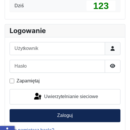
123
Dziś
Logowanie
Użytkownik
Hasło
Pokaż h
Zapamiętaj
Uwierzytelnianie sieciowe
Zaloguj