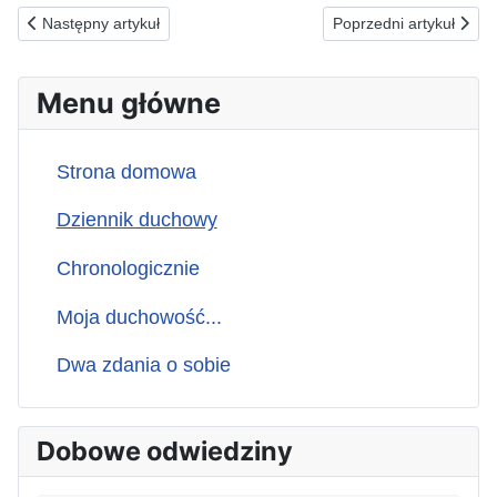
Poprzednia strona: 22.01.1993 (pt) ZA UPADAJĄCYCH Z POW
Następna strona: 20.
Następny artykuł
Poprzedni artykuł
Menu główne
Strona domowa
Dziennik duchowy
Chronologicznie
Moja duchowość...
Dwa zdania o sobie
Dobowe odwiedziny