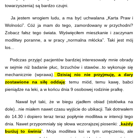
towarzyszenia) są bardzo czujni.
Ja jestem wrogiem ludu, a ma być uchwalana „Karta Praw i
Wolności”. Cóż ja mam do tego, zamordowany w przychodni?
Zobacz fałsz tego świata. Wyświęciłem mieszkanie i zaczynam
modlitwy poranne, a w pracy „normalna młócka”. Taki jest mój
los...
Podczas przyjęć pacjentów bardziej interesowały mnie obrady
w sejmie niż badanie płuc, brzuchów i stawów...to wykonuje się
mechanicznie (wprawa).
Dzisiaj nic nie przyjmuję, a dary
zostawione na siłę oddaję
: temu miód, temu kawę, babci
pieniądze na leki, a w końcu dnia 9 osobowej rodzinie pralkę.
Nawał był taki, że w biegu zjadłem obiad (stołówka na
dole)...nie miałem nawet czasu wyjście do ubikacji. Tak dotrwałem
do 14.30 i dopiero teraz teraz popłynie modlitwa w intencji tego
dnia. Nawet przypomniały się słowa wczorajszej piosenki: „
każdy
burżuj to świnia
”. Moja modlitwa koi w tym umęczeniu, ale