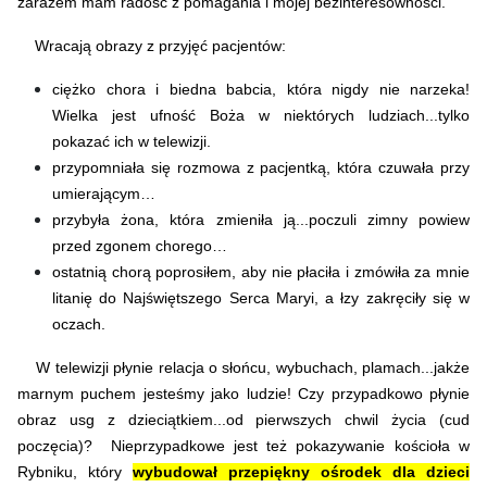
zarazem mam radość z pomagania i mojej bezinteresowności.
Wracają obrazy z przyjęć pacjentów:
ciężko chora i biedna babcia, która nigdy nie narzeka!
Wielka jest ufność Boża w niektórych ludziach...tylko
pokazać ich w telewizji.
przypomniała się rozmowa z pacjentką, która czuwała przy
umierającym…
przybyła żona, która zmieniła ją...poczuli zimny powiew
przed zgonem chorego…
ostatnią chorą poprosiłem, aby nie płaciła i zmówiła za mnie
litanię do Najświętszego Serca Maryi, a łzy zakręciły się w
oczach.
W telewizji płynie relacja o słońcu, wybuchach, plamach...jakże
marnym puchem jesteśmy jako ludzie! Czy przypadkowo płynie
obraz usg z dzieciątkiem...od pierwszych chwil życia (cud
poczęcia)? Nieprzypadkowe jest też pokazywanie kościoła w
Rybniku, który
wybudował przepiękny ośrodek dla dzieci