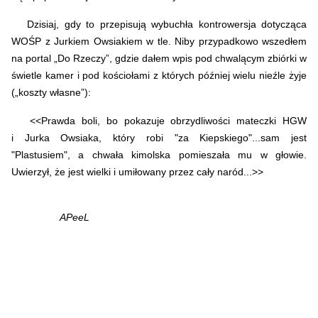
Dzisiaj, gdy to przepisują wybuchła kontrowersja dotycząca
WOŚP z Jurkiem Owsiakiem w tle. Niby przypadkowo wszedłem
na portal „Do Rzeczy”, gdzie dałem wpis pod chwalącym zbiórki w
świetle kamer i pod kościołami z których później wielu nieźle żyje
(„koszty własne”):
<<Prawda boli, bo pokazuje obrzydliwości mateczki HGW
i Jurka Owsiaka, który robi "za Kiepskiego"...sam jest
"Plastusiem", a chwała kimolska pomieszała mu w głowie.
Uwierzył, że jest wielki i umiłowany przez cały naród...>>
APeeL