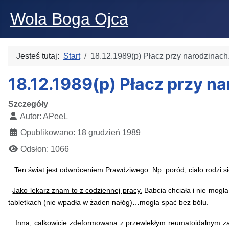
Wola Boga Ojca
Jesteś tutaj:
Start
18.12.1989(p) Płacz przy narodzinach.
18.12.1989(p) Płacz przy na
Szczegóły
Autor:
APeeL
Opublikowano: 18 grudzień 1989
Odsłon: 1066
Ten świat jest odwróceniem Prawdziwego. Np. poród; ciało rodzi się
Jako lekarz znam to z codziennej pracy.
Babcia chciała i nie mogł
tabletkach (nie wpadła w żaden nałóg)…mogła spać bez bólu.
Inna, całkowicie zdeformowana z przewlekłym reumatoidalnym zapa