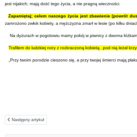
jest nijakich; mają dość tego życia, a nie pragną wieczności.
Zapamiętaj; celem naszego życia jest zbawienie (powrót dus
zamrożono zwłok kobiety, a mężczyzna zmarł w lesie (po kilku dniach 
Na dyżurach w pogotowiu mamy pokój w piwnicy z dwoma łóżkami i s
Trafiłem do ludzkiej nory z rozkraczoną kobietą...pod nią leżał k
„Przy twoim porodzie cieszono się, a przy twojej śmierci mają płaka
Poprzednia strona: 19.12.1989(w) Jako zawołany chciałem stać si
Następny artykuł