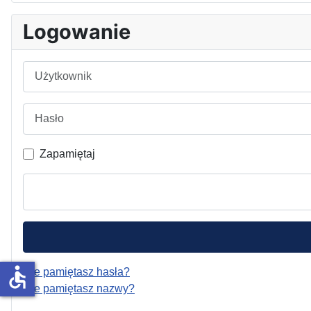
Logowanie
Użytkownik
Hasło
Zapamiętaj
accessible
Nie pamiętasz hasła?
Nie pamiętasz nazwy?