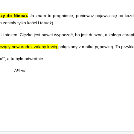
zy do Nieba).
Ja znam to pragnienie, ponieważ pojawia się po każd
zostały tylko kości i tatuaż).
tołem. Ciężko jest nawet wypocząć, bo jest duszno, a kolega chrapie
rzyczący noworodek zalany krwią
połączony z matką pępowiną. To przykła
ć”, a tu było odwrotnie.
APeeL
ę normalnym...