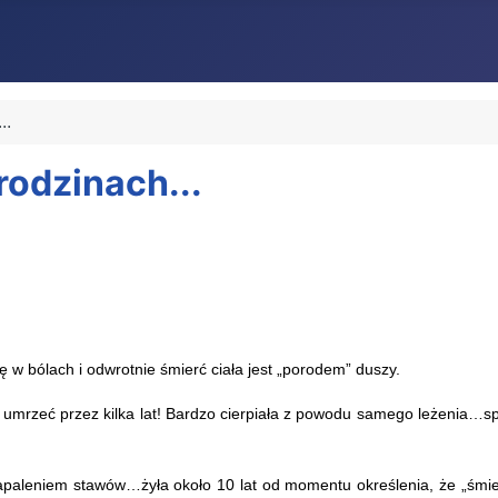
..
rodzinach...
 w bólach i odwrotnie śmierć ciała jest „porodem” duszy.
a umrzeć przez kilka lat! Bardzo cierpiała z powodu samego leżenia…sp
leniem stawów…żyła około 10 lat od momentu określenia, że „śmierć