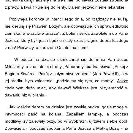
pacjentka całą nadzieję ma we mnie, ponieważ została zwolniona
z pracy, a kwalifikuje się do renty. Dałem jej zwolnienie lekarskie.
Popłynęła koronka w intencji tego dnia, bo
rządzący nie służą,
nie kierują się Prawem Bożym, ale obowiązuje ich sprawiedliwość
ziemska, a właściwie „nasza”.
Z bólem serca zawołałem do Pana
Jezusa, który był, jest i będzie i cały czas pragnie dobra każdego
z nas! Pierwszy, a zarazem Ostatni na ziemi!
W budce na działce uśmiechnął się do mnie Pan Jezus
Miłosierny, a z ostatniej strony „Panoramy” padną słowa: „Pokój z
Bogiem Stwórcą. Pokój z całym stworzeniem” (Jan Paweł II), a w
jej środku było zalecenie: „podzielmy się tym, co mamy”.
Jakże
chciałbym dużo mieć, aby dawać! Większa jest przyjemność w
dawaniu niż w braniu.
Jak wielkim darem na działce jest zwykła budka, gdzie mogę w
intymności paść na kolana. Zapaliłem lampkę, a podczas
modlitwy łzy zalewały oczy, bo w wyobraźni ujrzałem siebie obok
Zbawiciela - podczas spotkania Pana Jezusa z Matką Bożą - na