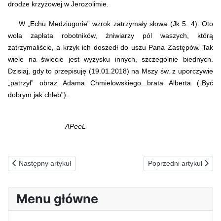
drodze krzyżowej w Jerozolimie.
W „Echu Medziugorie” wzrok zatrzymały słowa (Jk 5. 4): Oto
woła zapłata robotników, żniwiarzy pól waszych, którą
zatrzymaliście, a krzyk ich doszedł do uszu Pana Zastępów. Tak
wiele na świecie jest wyzysku innych, szczególnie biednych.
Dzisiaj, gdy to przepisuję (19.01.2018) na Mszy św. z uporczywie
„patrzył” obraz Adama Chmielowskiego...brata Alberta („Być
dobrym jak chleb”).
APeeL
Poprzednia strona: 17.03.1993(ś) ZA OFIARY SZATAŃSKIEGO 
Następna strona: 15.
Następny artykuł
Poprzedni artykuł
Menu główne