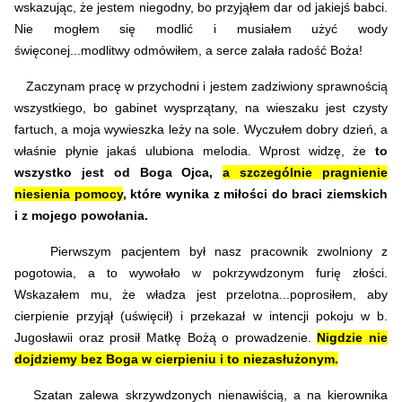
wskazując, że jestem niegodny, bo przyjąłem dar od jakiejś babci.
Nie mogłem się modlić i musiałem użyć wody
święconej...modlitwy odmówiłem, a serce zalała radość Boża!
Zaczynam pracę w przychodni i jestem zadziwiony sprawnością
wszystkiego, bo gabinet wysprzątany, na wieszaku jest czysty
fartuch, a moja wywieszka leży na sole. Wyczułem dobry dzień, a
właśnie płynie jakaś ulubiona melodia. Wprost widzę, że
to
wszystko jest od Boga Ojca,
a szczególnie pragnienie
niesienia pomocy
, które wynika z miłości do braci ziemskich
i z mojego powołania.
Pierwszym pacjentem był nasz pracownik zwolniony z
pogotowia, a to wywołało w pokrzywdzonym furię złości.
Wskazałem mu, że władza jest przelotna...poprosiłem, aby
cierpienie przyjął (uświęcił) i przekazał w intencji pokoju w b.
Jugosławii oraz prosił Matkę Bożą o prowadzenie.
Nigdzie nie
dojdziemy bez Boga w cierpieniu i to niezasłużonym.
Szatan zalewa skrzywdzonych nienawiścią, a na kierownika