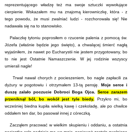
reprezentującego władzę też ma swoje sztuczki wywołujące
cierpienie. Wskazałem mu na znajomą kierowniczkę, która - z
tego powodu, że musi zwalniać ludzi - rozchorowała się! Nie
nadawała się na to stanowisko.
Palaczkę tytoniu poprosiłem o rzucenie palenia z pomocą św.
Józefa (właśnie będzie jego święto), a chwalącej śmierć nagłą
wyjaśniłem, że nawet po Eucharystii nie jestem przygotowany, bo
to nie jest Ostatnie Namaszczenie. W jej rodzinie wszyscy
umierali nagle!
Trwał nawał chorych z pocieszeniem, bo nagle zapłacili za
dyżury w pogotowiu i otrzymałem 13-tą pensję.
Moje serce i
duszę zalało poczucie Dobroci Boga Ojca.
Serce zarazem
przeniknął ból, bo wokół jest tyle biedy.
Przykro mi, bo
wcześniej biedna kupiła wielką kawę i czekoladę, ale po chwilce
oddałem ten dar, bo pasował innej z córeczką.
Zacząłem pracować w wielkim skupieniu i oddaniu, a ostatnia