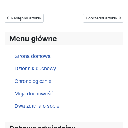
Poprzednia strona: 29.07.1990(n) Dzień dla Boga...
Następna strona: 27
Następny artykuł
Poprzedni artykuł
Menu główne
Strona domowa
Dziennik duchowy
Chronologicznie
Moja duchowość...
Dwa zdania o sobie