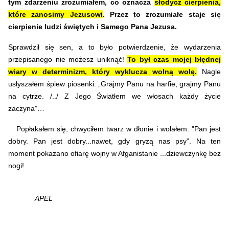
tym zdarzeniu zrozumiałem, co oznacza
słodycz cierpienia,
które zanosimy Jezusowi
. Przez to zrozumiałe staje się
cierpienie ludzi świętych i Samego Pana Jezusa.
Sprawdził się sen, a to było potwierdzenie, że wydarzenia
przepisanego nie możesz uniknąć!
To był czas mojej błędnej
wiary w determinizm, który wyklucza wolną wolę.
Nagle
usłyszałem śpiew piosenki: „Grajmy Panu na harfie, grajmy Panu
na cytrze. /../ Z Jego Światłem we włosach każdy życie
zaczyna”…
Popłakałem się, chwyciłem twarz w dłonie i wołałem: "Pan jest
dobry. Pan jest dobry...nawet, gdy gryzą nas psy”. Na ten
moment pokazano ofiarę wojny w Afganistanie ...dziewczynkę bez
nogi!
APEL