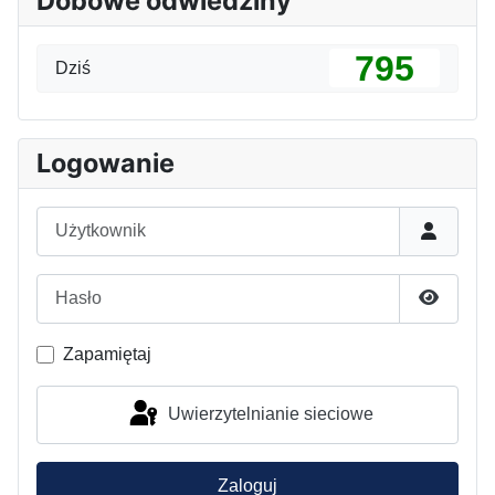
Dobowe odwiedziny
795
Dziś
Logowanie
Użytkownik
Hasło
Pokaż h
Zapamiętaj
Uwierzytelnianie sieciowe
Zaloguj