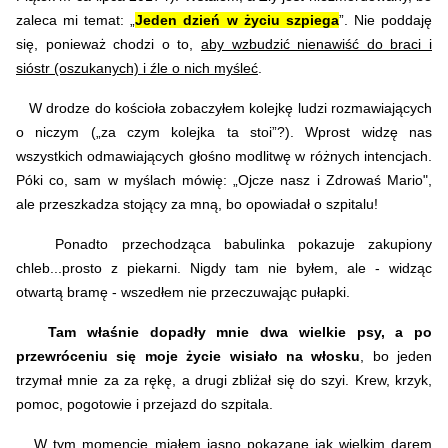
zaleca mi temat: „
Jeden dzień w życiu szpiega
”.
Nie poddaję
się, ponieważ chodzi o to,
aby wzbudzić nienawiść do braci i
sióstr (oszukanych) i źle o nich myśleć
.
W drodze do kościoła zobaczyłem kolejkę ludzi rozmawiających
o niczym („za czym kolejka ta stoi”?). Wprost widzę nas
wszystkich odmawiających głośno modlitwę w różnych intencjach.
Póki co, sam w myślach mówię: „Ojcze nasz i Zdrowaś Mario",
ale przeszkadza stojący za mną, bo opowiadał o szpitalu!
Ponadto przechodząca babulinka pokazuje zakupiony
chleb...prosto z piekarni. Nigdy tam nie byłem, ale - widząc
otwartą bramę - wszedłem nie przeczuwając pułapki.
Tam właśnie dopadły mnie dwa wielkie psy, a po
przewróceniu się moje życie wisiało na włosku
, bo jeden
trzymał mnie za za rękę, a drugi zbliżał się do szyi. Krew, krzyk,
pomoc, pogotowie i przejazd do szpitala.
W tym momencie miałem jasno pokazane jak wielkim darem