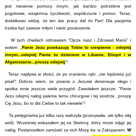
jest niesienie pomocy innym, jak bardzo potrzebne jest
pogotowie, wzajemna życzliwość, współczucie i pomoc. Teraz,
dodatkowo widzę, że ten dar pracy dał mi Pan! Dla pacjenta
trzeba być zawsze miłym i nieść pocieszenie.
W tych chwilach odmawiam "Ojcze nasz i Zdrowaś Mario” i
wołam: „
Panie Jezu przekazuję Tobie to cierpienie - odejmij
innym...odejmij Panie to dzieciom w Libanie, Etiopii i w
Afganistanie...proszę odejmij
”!
Teraz napływa w złości, że po zranieniu ręki: „nie będziesz już
pisał”! Dobrze wiem, że pisanie o Jezusie denerwuje złego i
spotka mnie jeszcze wiele przygód. Zawołałem jeszcze:
"Panie
Jezu odejmij nałóg palenia temu chirurgowi i tej siostrze...proszę
Cię Jezu, bo to dla Ciebie to tak niewiele”!
Ta pielęgniarka już kilka razy walczyła (przerywała, ale tylko siłą
woli). Wcześniej wskazałem jej na Stwórcę, który może odjąć jej
nałóg. Postanowiłem zamówić za nich Mszę św. w Zakopanem.
W