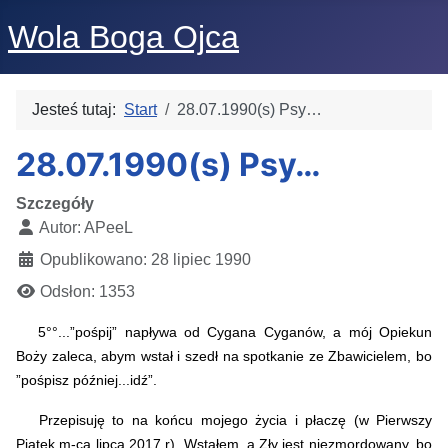
Wola Boga Ojca
Jesteś tutaj:
Start
28.07.1990(s) Psy…
28.07.1990(s) Psy…
Szczegóły
Autor:
APeeL
Opublikowano: 28 lipiec 1990
Odsłon: 1353
5°°...”pośpij” napływa od Cygana Cyganów, a mój Opiekun
Boży zaleca, abym wstał i szedł na spotkanie ze Zbawicielem, bo
”pośpisz później...idź”.
Przepisuję to na końcu mojego życia i płaczę (w Pierwszy
Piątek m-ca lipca 2017 r). Wstałem, a Zły jest niezmordowany, bo