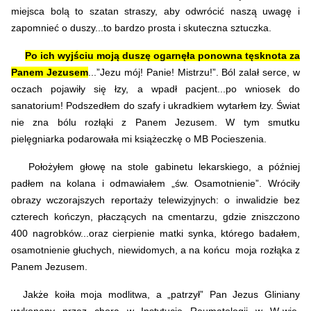
miejsca bolą to szatan straszy, aby odwrócić naszą uwagę i
zapomnieć o duszy...to bardzo prosta i skuteczna sztuczka.
Po ich wyjściu moją duszę ogarnęła ponowna tęsknota za
Panem Jezusem
...”Jezu mój! Panie! Mistrzu!”. Ból zalał serce, w
oczach pojawiły się łzy, a wpadł pacjent...po wniosek do
sanatorium! Podszedłem do szafy i ukradkiem wytarłem łzy. Świat
nie zna bólu rozłąki z Panem Jezusem. W tym smutku
pielęgniarka podarowała mi książeczkę o MB Pocieszenia.
Położyłem głowę na stole gabinetu lekarskiego, a później
padłem na kolana i odmawiałem „św. Osamotnienie”. Wróciły
obrazy wczorajszych reportaży telewizyjnych: o inwalidzie bez
czterech kończyn, płaczących na cmentarzu, gdzie zniszczono
400 nagrobków...oraz cierpienie matki synka, którego badałem,
osamotnienie głuchych, niewidomych, a na końcu moja rozłąka z
Panem Jezusem.
Jakże koiła moja modlitwa, a „patrzył” Pan Jezus Gliniany