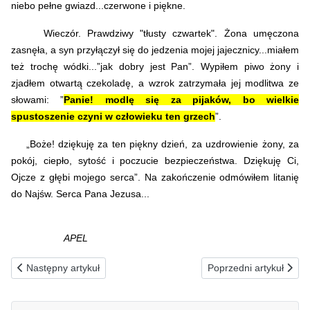
niebo pełne gwiazd...czerwone i piękne.
Wieczór. Prawdziwy "tłusty czwartek". Żona umęczona
zasnęła, a syn przyłączył się do jedzenia mojej jajecznicy...miałem
też trochę wódki...”jak dobry jest Pan”. Wypiłem piwo żony i
zjadłem otwartą czekoladę, a wzrok zatrzymała jej modlitwa ze
słowami: ”
Panie! modlę się za pijaków, bo wielkie
spustoszenie czyni w człowieku ten grzech
”.
„Boże! dziękuję za ten piękny dzień, za uzdrowienie żony, za
pokój, ciepło, sytość i poczucie bezpieczeństwa. Dziękuję Ci,
Ojcze z głębi mojego serca”.
Na zakończenie odmówiłem litanię
do Najśw. Serca Pana Jezusa...
APEL
Poprzednia strona: 19.02.1993(pt) ZA ZAGUBIONYCH W CIERPIE
Następna strona: 17
Następny artykuł
Poprzedni artykuł