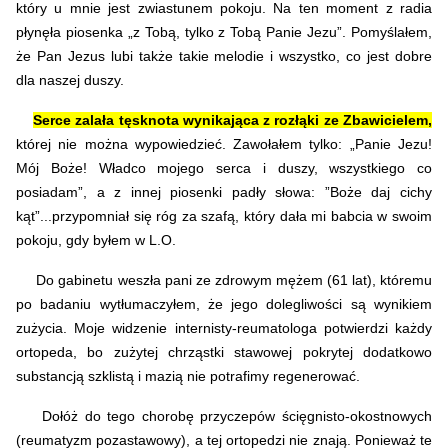
który u mnie jest zwiastunem pokoju. Na ten moment z radia
płynęła piosenka „z Tobą, tylko z Tobą Panie Jezu”. Pomyślałem,
że Pan Jezus lubi także takie melodie i wszystko, co jest dobre
dla naszej duszy.
Serce zalała tęsknota wynikająca z rozłąki ze Zbawicielem,
której nie można wypowiedzieć. Zawołałem tylko: „Panie Jezu!
Mój Boże! Władco mojego serca i duszy, wszystkiego co
posiadam”, a z innej piosenki padły słowa: ”Boże daj cichy
kąt”...przypomniał się róg za szafą, który dała mi babcia w swoim
pokoju, gdy byłem w L.O.
Do gabinetu weszła pani ze zdrowym mężem (61 lat), któremu
po badaniu wytłumaczyłem, że jego dolegliwości są wynikiem
zużycia. Moje widzenie internisty-reumatologa potwierdzi każdy
ortopeda, bo zużytej chrząstki stawowej pokrytej dodatkowo
substancją szklistą i mazią nie potrafimy regenerować.
Dołóż do tego chorobę przyczepów ścięgnisto-okostnowych
(reumatyzm pozastawowy), a tej ortopedzi nie znają.
Ponieważ te