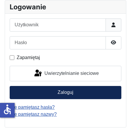
Logowanie
Użytkownik
Hasło
Pokaż h
Zapamiętaj
Uwierzytelnianie sieciowe
Zaloguj
accessible
Nie pamiętasz hasła?
Nie pamiętasz nazwy?