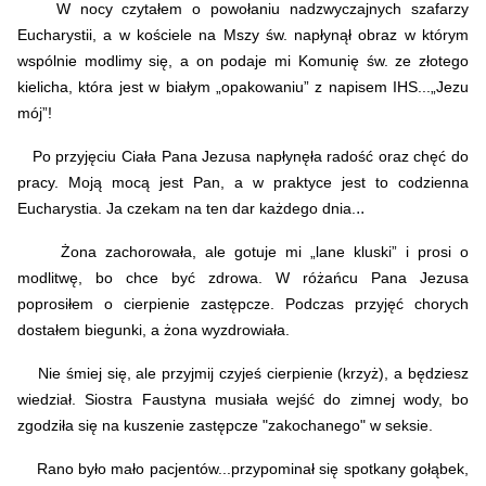
W nocy czytałem o powołaniu nadzwyczajnych szafarzy
Eucharystii, a w kościele na Mszy św. napłynął obraz w którym
wspólnie modlimy się, a on podaje mi Komunię św. ze złotego
kielicha, która jest w białym „opakowaniu” z napisem IHS...„Jezu
mój”!
Po przyjęciu Ciała Pana Jezusa napłynęła radość oraz chęć do
pracy. Moją mocą jest Pan, a w praktyce jest to codzienna
..
Eucharystia. Ja czekam na ten dar każdego dnia.
Żona zachorowała, ale gotuje mi „lane kluski” i prosi o
modlitwę, bo chce być zdrowa. W różańcu Pana Jezusa
poprosiłem o cierpienie zastępcze. Podczas przyjęć chorych
dostałem biegunki, a żona wyzdrowiała.
Nie śmiej się, ale przyjmij czyjeś cierpienie (krzyż), a będziesz
wiedział. Siostra Faustyna musiała wejść do zimnej wody, bo
zgodziła się na kuszenie zastępcze "zakochanego" w seksie.
Rano było mało pacjentów...przypominał się spotkany gołąbek,