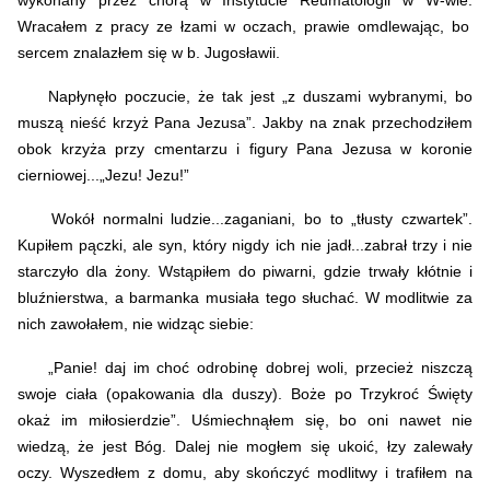
wykonany przez chorą w Instytucie Reumatologii w W-wie.
Wracałem z pracy ze łzami w oczach, prawie omdlewając, bo
sercem znalazłem się w b. Jugosławii.
Napłynęło poczucie, że tak jest „z duszami wybranymi, bo
muszą nieść krzyż Pana Jezusa”. Jakby na znak przechodziłem
obok krzyża przy cmentarzu i figury Pana Jezusa w koronie
cierniowej...„Jezu! Jezu!”
Wokół normalni ludzie...zaganiani, bo to „tłusty czwartek”.
Kupiłem pączki, ale syn, który nigdy ich nie jadł...zabrał trzy i nie
starczyło dla żony.
Wstąpiłem do piwarni, gdzie trwały kłótnie i
bluźnierstwa, a barmanka musiała tego słuchać. W modlitwie za
nich zawołałem, nie widząc siebie:
„Panie! daj im choć odrobinę dobrej woli, przecież niszczą
swoje ciała (opakowania dla duszy). Boże po Trzykroć Święty
okaż im miłosierdzie”. Uśmiechnąłem się, bo oni nawet nie
wiedzą, że jest Bóg.
Dalej nie mogłem się ukoić, łzy zalewały
oczy. Wyszedłem z domu, aby skończyć modlitwy i trafiłem na