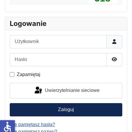
Logowanie
Użytkownik
Hasło
Pokaż h
Zapamiętaj
Uwierzytelnianie sieciowe
Zaloguj
accessible
Nie pamiętasz hasła?
Nie pamiętasz nazwy?