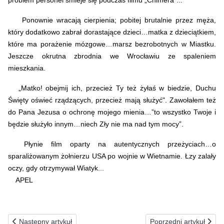
problem personel śmieje się podczas filmu „Chimera”...
Ponownie wracają cierpienia; pobitej brutalnie przez męża,
który dodatkowo zabrał dorastające dzieci…matka z dzieciątkiem,
które ma porażenie mózgowe…marsz bezrobotnych w Miastku.
Jeszcze
okrutna zbrodnia we Wrocławiu ze spaleniem
mieszkania.
„Matko! obejmij ich, przecież Ty też żyłaś w biedzie, Duchu
Święty oświeć rządzących, przecież mają służyć". Zawołałem też
do Pana Jezusa o ochronę mojego mienia…”to wszystko Twoje i
będzie służyło innym…niech Zły nie ma nad tym mocy”.
Płynie film oparty na autentycznych przeżyciach…o
sparaliżowanym żołnierzu USA po wojnie w Wietnamie. Łzy zalały
oczy, gdy otrzymywał Wiatyk...
APEL
Poprzednia strona: 14.02.1993(n) PROŚBA DO MATKI BOŻEJ, AB
Następna strona: 12
Następny artykuł
Poprzedni artykuł