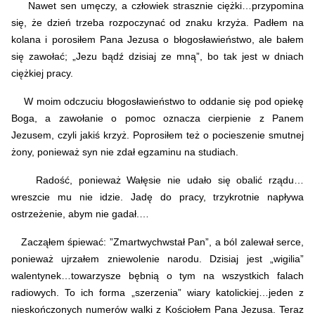
Nawet sen umęczy, a człowiek strasznie ciężki…przypomina
się, że dzień trzeba rozpoczynać od znaku krzyża. Padłem na
kolana i porosiłem Pana Jezusa o błogosławieństwo, ale bałem
się zawołać; „Jezu bądź dzisiaj ze mną”, bo tak jest w dniach
ciężkiej pracy.
W moim odczuciu błogosławieństwo to oddanie się pod opiekę
Boga, a zawołanie o pomoc oznacza cierpienie z Panem
Jezusem, czyli jakiś krzyż. Poprosiłem też o pocieszenie smutnej
żony, ponieważ syn nie zdał egzaminu na studiach.
Radość, ponieważ Wałęsie nie udało się obalić rządu…
wreszcie mu nie idzie. Jadę do pracy, t
rzykrotnie napływa
ostrzeżenie, abym nie gadał.
…
Zacząłem śpiewać: ”Zmartwychwstał Pan”, a ból zalewał serce,
ponieważ ujrzałem zniewolenie narodu. Dzisiaj jest „wigilia”
walentynek…towarzysze bębnią o tym na wszystkich falach
radiowych. To ich forma „szerzenia” wiary katolickiej…jeden z
nieskończonych numerów walki z Kościołem Pana Jezusa. Teraz