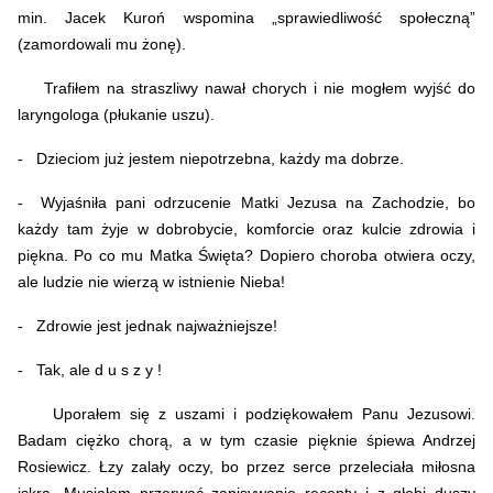
min. Jacek Kuroń wspomina „sprawiedliwość społeczną”
(zamordowali mu żonę).
Trafiłem na straszliwy nawał chorych i nie mogłem wyjść do
laryngologa (płukanie uszu).
- Dzieciom już jestem niepotrzebna, każdy ma dobrze.
- Wyjaśniła pani odrzucenie Matki Jezusa na Zachodzie, bo
każdy tam żyje w dobrobycie, komforcie oraz kulcie zdrowia i
piękna. Po co mu Matka Święta? Dopiero choroba otwiera oczy,
ale ludzie nie wierzą w istnienie Nieba!
- Zdrowie jest jednak najważniejsze!
- Tak, ale d u s z y !
Uporałem się z uszami i podziękowałem Panu Jezusowi.
Badam ciężko chorą, a w tym czasie pięknie śpiewa Andrzej
Rosiewicz. Łzy zalały oczy, bo przez serce przeleciała miłosna