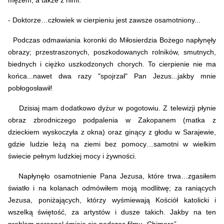
mężem, a także z nimi.
- Doktorze…człowiek w cierpieniu jest zawsze osamotniony...
Podczas odmawiania koronki do Miłosierdzia Bożego
napłynęły
obrazy; przestraszonych, poszkodowanych rolników, smutnych,
biednych i ciężko uszkodzonych chorych. To cierpienie nie ma
końca...nawet dwa razy "spojrzał" Pan Jezus...jakby mnie
pobłogosławił!
Dzisiaj mam dodatkowo dyżur w pogotowiu.
Z telewizji płynie
obraz zbrodniczego podpalenia w Zakopanem (matka z
dzieckiem wyskoczyła z okna) oraz
ginący z głodu w Sarajewie,
gdzie ludzie leżą na ziemi bez pomocy…samotni w wielkim
świecie pełnym ludzkiej mocy i żywności.
Napłynęło osamotnienie Pana Jezusa, które trwa…zgasiłem
światło i na kolanach odmówiłem moją modlitwę; za raniących
Jezusa, poniżających, którzy wyśmiewają Kościół katolicki i
wszelką świętość, za artystów i dusze takich. Jakby na ten