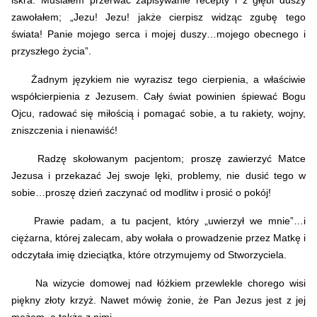
iskra. Musiałem przerwać zapisywanie recepty i z głębi duszy
zawołałem;
„Jezu! Jezu! jakże cierpisz widząc zgubę tego
świata!
Panie mojego serca i mojej duszy…mojego obecnego i
przyszłego życia”.
Żadnym językiem nie wyrazisz tego cierpienia, a właściwie
współcierpienia z Jezusem. Cały świat powinien śpiewać Bogu
Ojcu, radować się miłością i pomagać sobie, a tu rakiety, wojny,
zniszczenia i nienawiść!
Radzę skołowanym pacjentom;
proszę zawierzyć Matce
Jezusa i przekazać Jej swoje lęki, problemy, nie dusić tego w
sobie…
proszę dzień zaczynać od modlitw i prosić o pokój!
Prawie padam, a tu pacjent, który „uwierzył we mnie”…i
ciężarna, której zalecam, aby wołała o prowadzenie przez Matkę i
odczytała imię dzieciątka, które otrzymujemy od Stworzyciela.
Na wizycie domowej n
ad łóżkiem przewlekle chorego wisi
piękny złoty krzyż. Nawet mówię żonie, że Pan Jezus jest z jej