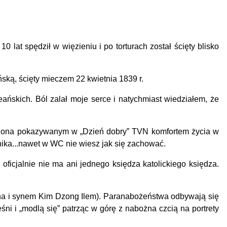
lat spędził w więzieniu i po torturach został ścięty blisko
ką, ścięty mieczem 22 kwietnia 1839 r.
ńskich. Ból zalał moje serce i natychmiast wiedziałem, że
wiona pokazywanym w „Dzień dobry” TVN komfortem życia w
hnika...nawet w WC nie wiesz jak się zachować.
cjalnie nie ma ani jednego księdza katolickiego księdza.
z żona i synem Kim Dzong Ilem). Paranabożeństwa odbywają się
ni i „modlą się” patrząc w górę z nabożna czcią na portrety