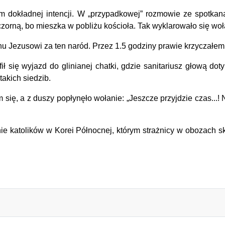
okładnej intencji. W „przypadkowej” rozmowie ze spotkaną w
zorną, bo mieszka w pobliżu kościoła. Tak wyklarowało się woł
 Jezusowi za ten naród. Przez 1.5 godziny prawie krzyczałem 
 wyjazd do glinianej chatki, gdzie sanitariusz głową dotykał 
takich siedzib.
, a z duszy popłynęło wołanie: „Jeszcze przyjdzie czas...! N
e katolików w Korei Północnej, którym strażnicy w obozach s
eba...