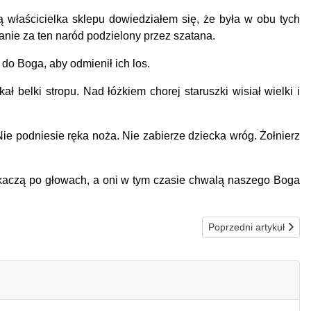
łaścicielka sklepu dowiedziałem się, że była w obu tych
anie za ten naród podzielony przez szatana.
do Boga, aby odmienił ich los.
belki stropu. Nad łóżkiem chorej staruszki wisiał wielki i
ie podniesie ręka noża. Nie zabierze dziecka wróg. Żołnierz
kaczą po głowach, a oni w tym czasie chwalą naszego Boga
Następna strona: 26
Poprzedni artykuł