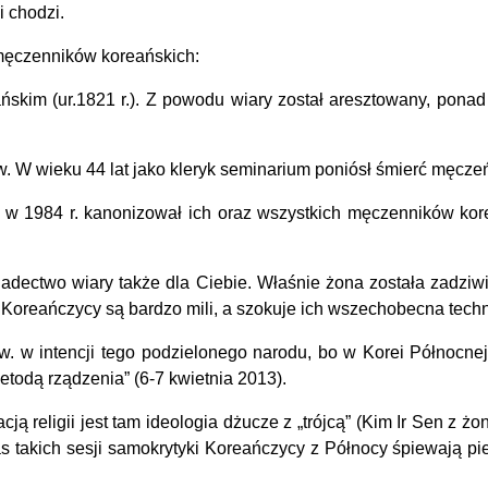
i chodzi.
e męczenników koreańskich:
kim (ur.1821 r.). Z powodu wiary został aresztowany, ponad 10 
W wieku 44 lat jako kleryk seminarium poniósł śmierć męczeńs
w 1984 r. kanonizował ich oraz wszystkich męczenników korea
adectwo wiary także dla Ciebie. Właśnie żona została zadzi
 że Koreańczycy są bardzo mili, a szokuje ich wszechobecna tec
intencji tego podzielonego narodu, bo w Korei Północnej ofi
etodą rządzenia” (6-7 kwietnia 2013).
cją religii jest tam ideologia dżucze z „trójcą” (Kim Ir Sen 
takich sesji samokrytyki Koreańczycy z Północy śpiewają pieś