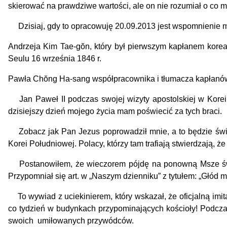
skierować na prawdziwe wartości, ale on nie rozumiał o co m
Dzisiaj, gdy to opracowuję 20.09.2013 jest wspomnieni
Andrzeja Kim Tae-gŏn, który był pierwszym kapłanem koreańs
Seulu 16 września 1846 r.
Pawła Chŏng Ha-sang współpracownika i tłumacza kapłanów. 
Jan Paweł II podczas swojej wizyty apostolskiej w Korei 
dzisiejszy dzień mojego życia mam poświecić za tych braci.
Zobacz jak Pan Jezus poprowadził mnie, a to będzie świ
Korei Południowej. Polacy, którzy tam trafiają stwierdzają,
Postanowiłem, że wieczorem pójdę na ponowną Msze św. w 
Przypomniał się art. w „Naszym dzienniku” z tytułem: „Głód m
To wywiad z uciekinierem, który wskazał, że oficjalną imita
co tydzień w budynkach przypominających kościoły! Podczas 
swoich umiłowanych przywódców.