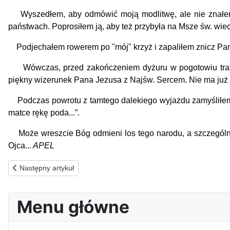
Wyszedłem, aby odmówić moją modlitwę, ale nie znałem d
państwach. Poprosiłem ją, aby też przybyła na Msze św. wiec
Podjechałem rowerem po "mój" krzyż i zapaliłem znicz Panu
Wówczas, przed zakończeniem dyżuru w pogotowiu trafił się
piękny wizerunek Pana Jezusa z Najśw. Sercem. Nie ma już 
Podczas powrotu z tamtego dalekiego wyjazdu zamyśliłem się
matce rękę poda...”.
Może wreszcie Bóg odmieni los tego narodu, a szczególni
Ojca...
APEL
Poprzednia strona: 28.04.1989(pt) Codzienna mieszanka ziemi i ni
Następny artykuł
Menu główne