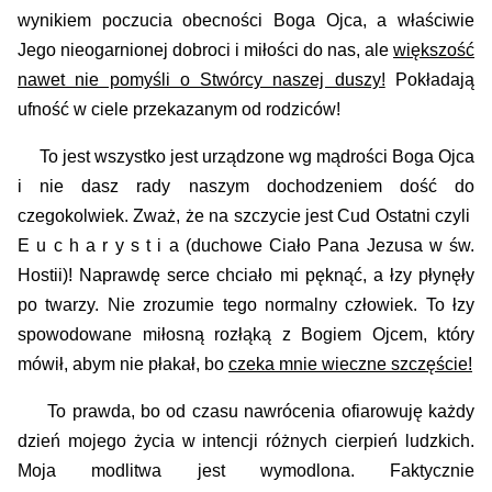
wynikiem poczucia obecności Boga Ojca, a właściwie
Jego nieogarnionej dobroci i miłości do nas, ale
większość
nawet nie pomyśli o Stwórcy naszej duszy!
Pokładają
ufność w ciele przekazanym od rodziców!
To jest wszystko jest urządzone wg mądrości Boga Ojca
i nie dasz rady naszym dochodzeniem dość do
czegokolwiek. Zważ, że na szczycie jest Cud Ostatni czyli
E u c h a r y s t i a
(duchowe Ciało Pana Jezusa w św.
Hostii)
!
Naprawdę serce chciało mi pęknąć
, a łzy płynęły
po twarzy. N
ie zrozumie tego normalny człowiek.
To łzy
spowodowane miłosną rozłąką z Bogiem Ojcem, który
mówił, abym nie płakał, bo
czeka mnie wieczne szczęście!
T
o prawda,
bo
od czasu nawrócenia
ofiarowuję
każdy
dzień mojego życia w intencji różnych cierpień ludzkich.
Moja modlitwa jest wymodlona
. Faktycznie