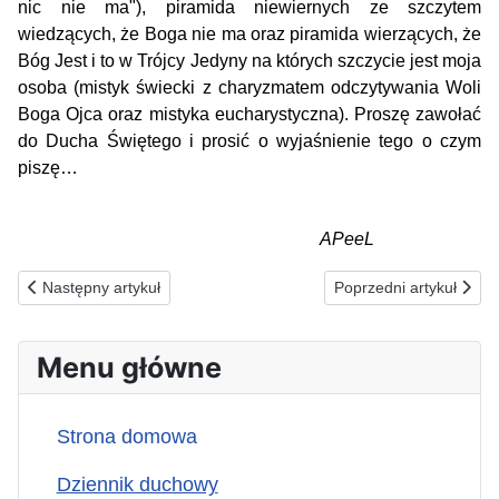
nic nie ma"), piramida niewiernych ze szczytem
wiedzących, że Boga nie ma oraz piramida wierzących, że
Bóg Jest i to w Trójcy Jedyny na których szczycie jest moja
osoba (mistyk świecki z charyzmatem odczytywania Woli
Boga Ojca oraz mistyka eucharystyczna). Proszę zawołać
do Ducha Świętego i prosić o wyjaśnienie tego o czym
piszę…
APeeL
Poprzednia strona: 08.07.2026(ś) ZA NIEWIDOMYCH OD URO
Następna strona: 06
Następny artykuł
Poprzedni artykuł
Menu główne
Strona domowa
Dziennik duchowy