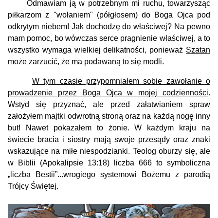
Odmawiam ją w potrzebnym mi ruchu, towarzysząc
piłkarzom z "wołaniem" (półgłosem) do Boga Ojca pod
odkrytym niebem!
Jak dochodzę do właściwej? Na pewno
mam pomoc, bo wówczas serce pragnienie właściwej, a to
wszystko wymaga wielkiej delikatności, ponieważ
Szatan
może zarzucić, że ma podawaną to się modli.
W tym czasie przypomniałem sobie zawołanie o
prowadzenie przez Boga Ojca w mojej codzienności
.
Wstyd się przyznać, ale przed załatwianiem spraw
założyłem majtki odwrotną stroną oraz na każdą nogę inny
but! Nawet pokazałem to żonie. W każdym kraju na
świecie bracia i siostry mają swoje przesądy oraz znaki
wskazujące na miłe niespodzianki. Teolog oburzy się, ale
w
Biblii (Apokalipsie 13:18)
l
iczba 666 to symboliczna
„liczba Bestii”...wrogiego systemowi Bożemu
z parodią
Trójcy Świętej.