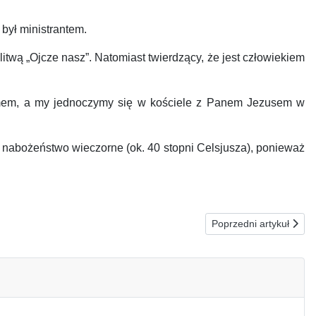
był ministrantem.
litwą „Ojcze nasz”. Natomiast twierdzący, że jest człowiekiem
tmem, a my jednoczymy się w kościele z Panem Jezusem w
 nabożeństwo wieczorne (ok. 40 stopni Celsjusza), ponieważ
Następna strona: 27
Poprzedni artykuł