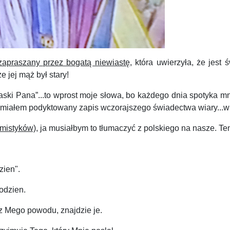
apraszany przez bogatą niewiastę
, która uwierzyła, że jest
e jej mąż był stary!
 łaski Pana”...to wprost moje słowa, bo każdego dnia spotyka
st miałem podyktowany zapis wczorajszego świadectwa wiary...w
 mistyków)
, ja musiałbym to tłumaczyć z polskiego na nasze. Ten
zien".
godzien.
e z Mego powodu, znajdzie je.