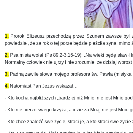
1.
Prorok Elizeusz przechodzą przez Szunem zawsze był z
powiedział, że za rok o tej porze będzie pieściła syna, mimo ż
2.
Psalmista wołał (Ps 89,2-3.16-19)
: „Na wieki będę sławił
Normalny człowiek nie ujrzy i nie zrozumie, że dzisiaj wpro
3.
Padną zawiłe słowa mojego profesora św. Pawła (mistyka
4.
Natomiast Pan Jezus wskazał…
- Kto kocha najbliższych „bardziej niż Mnie, nie jest Mnie god
- Kto nie bierze swego krzyża, a idzie za Mną, nie jest Mnie 
- Kto chce znaleźć swe życie, straci je, a kto straci swe życi