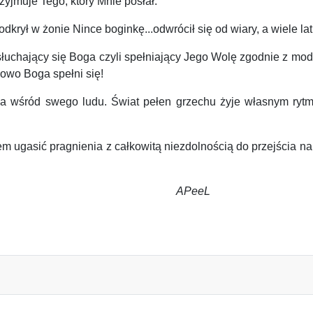
zyjmuje Tego, który Mnie posłał.
ł w żonie Nince boginkę...odwrócił się od wiary, a wiele lat 
 słuchający się Boga czyli spełniający Jego Wolę zgodnie z mod
łowo Boga spełni się!
a wśród swego ludu.
Świat pełen grzechu żyje własnym ry
ugasić pragnienia z całkowitą niezdolnością do przejścia na
eeL
EDNOSTKI…