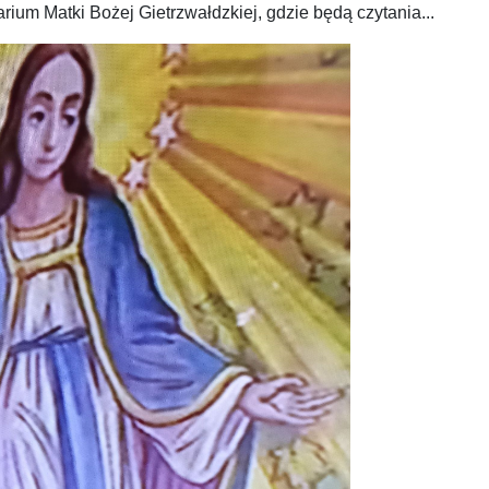
um Matki Bożej Gietrzwałdzkiej, gdzie będą czytania...