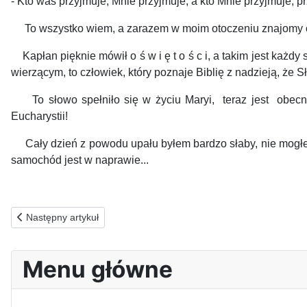
- Kto was przyjmuje, Mnie przyjmuje; a kto Mnie przyjmuje, pr
To wszystko wiem, a zarazem w moim otoczeniu znajomy odkry
Kapłan pięknie mówił o ś w i ę t o ś c i, a takim jest każdy
wierzącym, to człowiek, który poznaje Biblię z nadzieją, że S
To słowo
spełniło się
w życiu Maryi, teraz jest
obecn
Eucharystii!
Cały dzień z powodu upału byłem bardzo słaby, nie mogłem 
samochód jest w naprawie...
AP
Poprzednia strona: 29.06.2026(p) ZA ZWOLENNIKÓW KULTU J
Następny artykuł
Menu główne