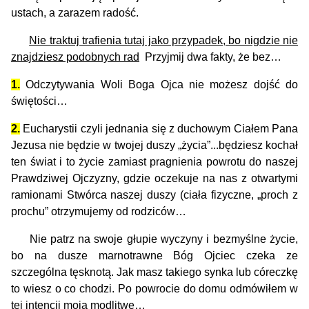
ustach, a zarazem radość.
Nie traktuj trafienia tutaj jako przypadek, bo nigdzie nie
znajdziesz podobnych rad
Przyjmij dwa fakty, że bez…
1.
Odczytywania Woli Boga Ojca nie możesz dojść do
świętości…
2.
Eucharystii czyli jednania się z duchowym Ciałem Pana
Jezusa nie będzie w twojej duszy „życia”...będziesz kochał
ten świat i to życie zamiast pragnienia powrotu do naszej
Prawdziwej Ojczyzny, gdzie oczekuje na nas z otwartymi
ramionami Stwórca naszej duszy (ciała fizyczne, „proch z
prochu” otrzymujemy od rodziców…
Nie patrz na swoje głupie wyczyny i bezmyślne życie,
bo na dusze marnotrawne Bóg Ojciec czeka ze
szczególna tęsknotą. Jak masz takiego synka lub córeczkę
to wiesz o co chodzi. Po powrocie do domu odmówiłem w
tej intencji moją modlitwę…