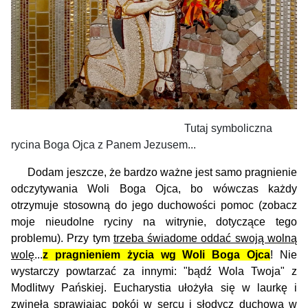
Tutaj symboliczna
rycina Boga Ojca z Panem Jezusem...
Dodam jeszcze, że bardzo ważne jest samo pragnienie
odczytywania Woli Boga Ojca, bo wówczas każdy
otrzymuje stosowną do jego duchowości pomoc
(zobacz
moje nieudolne ryciny na witrynie, dotyczące tego
problemu).
Przy tym
trzeba świadome oddać swoją wolną
wolę
...
z pragnieniem życia wg Woli Boga Ojca
! Nie
wystarczy powtarzać za innymi: "bądź Wola Twoja" z
Modlitwy Pańskiej.
Eucharystia ułożyła się w laurkę i
zwinęła sprawiając pokój w sercu i słodycz duchową w