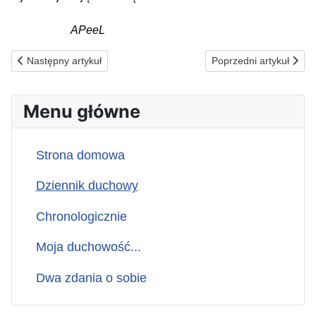
APeeL
Poprzednia strona: 26.06.2026(pt) ZA OFIARY WYPADKÓW K
Następna strona: 24.0
Następny artykuł
Poprzedni artykuł
Menu główne
Strona domowa
Dziennik duchowy
Chronologicznie
Moja duchowość...
Dwa zdania o sobie