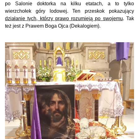
po Salonie doktorka na kilku etatach, a to tylko
wierzchołek góry lodowej. Ten przeskok pokazujący
działanie tych, którzy prawo rozumieją po swojemu
. Tak
też jest z Prawem Boga Ojca (Dekalogiem).