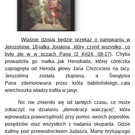
Właśnie dzisiaj będzie przekaz o panowaniu w
Jerozolimie 18-latka Jojakina, który czynił wszystko, co
było złe w w oczach Pana (2 Krl24, 08-17)
. Chyba
prowadziła go matka...jak Herodiada, której córeczka
zapragnęła od Heroda głowy Jana Chrzciciela
na tacy
.
Jerozolima została złupiona, a
Świątynia
Pana
zdemolowana przez króla babilońskiego...cała
wierchuszka władzy trafiła w jasyr.
Nic nie zmieniło się od tamtych czasu, co może
zobaczyć na działaniu „demokracji walczącej”, która
wprowadza praworządność przy pomoc swoich poposłów,
posędziów oraz wszystkich z nadania okupanta. Gdzie
trafimy pod przewodnictwem Judasza. Mamy brylującego