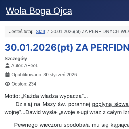
Wola Boga Ojca
Jesteś tutaj:
Start
30.01.2026(pt) ZA PERFIDNYCH 
30.01.2026(pt) ZA PERF
Szczegóły
Autor:
APeeL
Opublikowano: 30 styczeń 2026
Odsłon: 234
Motto: „Każda władza wypacza”...
Dzisiaj na Mszy św. porannej
popłyną słowa
wojnę”...Dawid wysłał „swoje sługi wraz z całym 
Pewnego wieczoru spodobała mu się kąpiąca się,