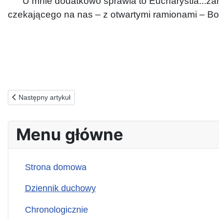
U mnie dodatkowo sprawia to Eucharystia...zami
czekającego na nas – z otwartymi ramionami – B
Poprzednia strona: 31.01.2026(s) ZA OSTRZEGANYCH PRZED
Następny artykuł
Menu główne
Strona domowa
Dziennik duchowy
Chronologicznie