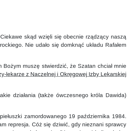
!
Ciekawe skąd wzięli się obecnie rządzący naszą
awrockiego. Nie udało się domknąć układu Rafałem
Bożym muszę stwierdzić, że Szatan chciał mnie
dzy-lekarze
z Naczelnej i Okręgowej Izby Lekarskiej
t
akie działania (także ówczesnego króla Dawida)
opiełuszki zamordowanego 19 października 1984.
tam represja. Cóż się dziwić, gdy nieznani sprawcy