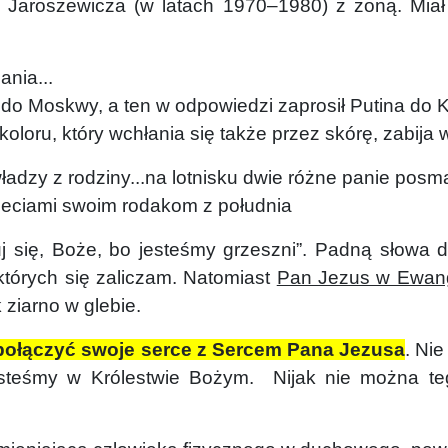
a Jaroszewicza (w latach 1970–1980) z żoną. Miał
nia...
o Moskwy, a ten w odpowiedzi zaprosił Putina do 
loru, który wchłania się także przez skórę, zabija w
władzy z rodziny...na lotnisku dwie różne panie pos
mieciami swoim rodakom z południa
uj się, Boże, bo jesteśmy grzeszni”.
Padną słowa 
których się zaliczam.
Natomiast
Pan Jezus w Ewang
 ziarno w glebie.
połączyć swoje serce z Sercem Pana Jezusa
. Nie
jesteśmy w Królestwie Bożym. Nijak nie można t