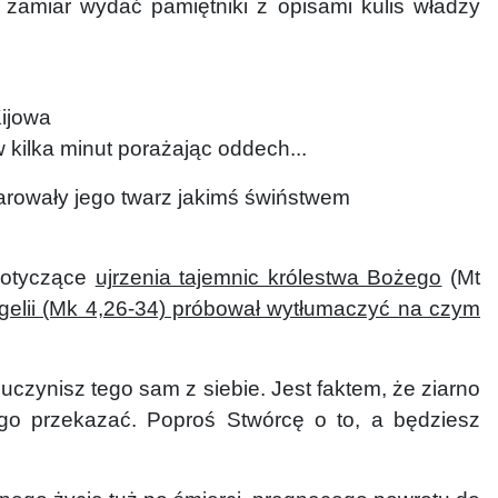
 zamiar wydać pamiętniki z opisami kulis władzy
Kijowa
 kilka minut porażając oddech...
marowały jego twarz jakimś świństwem
dotyczące
ujrzenia tajemnic królestwa Bożego
(Mt
elii (Mk 4,26-34) próbował wytłumaczyć na czym
 uczynisz tego sam z siebie. Jest faktem, że ziarno
ego przekazać. Poproś Stwórcę o to, a będziesz