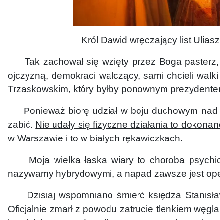
Król Dawid wręczający list Uliaszowi. Pi
Tak zachował się wzięty przez Boga pasterz, kt
ojczyzną, demokraci walczący, sami chcieli walk
Trzaskowskim, który byłby ponownym prezydente
Ponieważ biorę udział w boju duchowym nad na
zabić.
Nie udały się fizyczne działania to dokona
w Warszawie i to
w białych rękawiczkach.
Moja wielka łaska wiary to choroba psychicz
nazywamy hybrydowymi, a napad zawsze jest ope
Dzisiaj wspomniano śmierć księdza Stanis
Oficjalnie zmarł z powodu zatrucie tlenkiem węgla