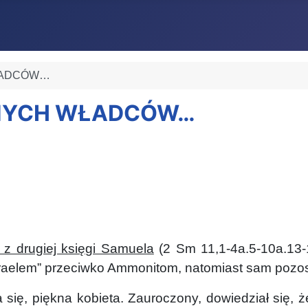
WŁADCÓW…
IDNYCH WŁADCÓW…
 z drugiej księgi Samuela
(2 Sm 11,1-4a.5-10a.13-
Izraelem” przeciwko Ammonitom, natomiast sam pozos
 piękna kobieta. Zauroczony, dowiedział się, że