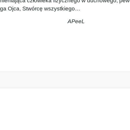
eniająca człowieka fizycznego w duchowego, pewn
oga Ojca, Stwórcę wszystkiego…
APeeL
 GRZESZENIEM…