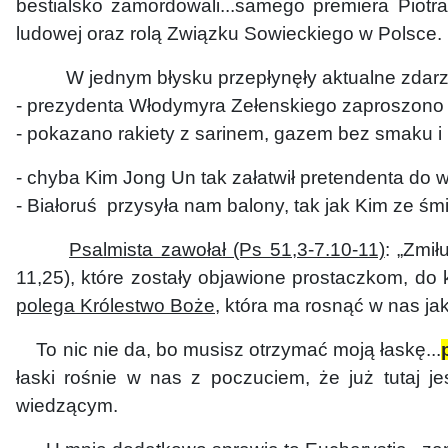
bestialsko zamordowali...samego premiera Piotr
ludowej oraz rolą Związku Sowieckiego w Polsce.
W jednym błysku przepłynęły aktualne zdarza
- prezydenta Włodymyra Zełenskiego zaproszono d
- pokazano rakiety z sarinem, gazem bez smaku i ko
- chyba Kim Jong Un tak załatwił pretendenta do 
- Białoruś przysyła nam balony, tak jak Kim ze ś
Psalmista zawołał (Ps 51,3-7.10-11)
: „Zmił
11,25), które zostały objawione prostaczkom, do 
polega Królestwo Boże,
która ma rosnąć w nas jak
To nic nie da, bo musisz otrzymać moją łaskę...
łaski rośnie w nas z poczuciem, że już tutaj 
wiedzącym.