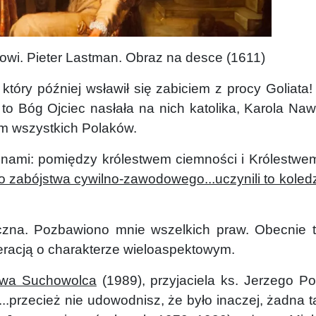
eter Lastman. Obraz na desce (1611)
óry później wsławił się zabiciem z procy Goliata
i to Bóg Ojciec nasłała na nich katolika, Karola N
m wszystkich Polaków.
mi: pomiędzy królestwem ciemności i Królestwem 
no zabójstwa cywilno-zawodowego...uczynili to kole
na. Pozbawiono mnie wszelkich praw. Obecnie 
racją o charakterze wieloaspektowym.
ława Suchowolca
(1989), przyjaciela ks. Jerzego P
...przecież nie udowodnisz, że było inaczej, żadna 